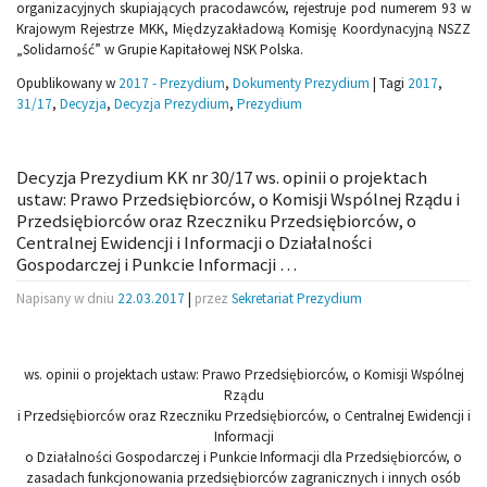
organizacyjnych skupiających pracodawców, rejestruje pod numerem 93 w
Krajowym Rejestrze MKK, Międzyzakładową Komisję Koordynacyjną NSZZ
„Solidarność” w Grupie Kapitałowej NSK Polska.
Opublikowany w
2017 - Prezydium
,
Dokumenty Prezydium
|
Tagi
2017
,
31/17
,
Decyzja
,
Decyzja Prezydium
,
Prezydium
Decyzja Prezydium KK nr 30/17 ws. opinii o projektach
ustaw: Prawo Przedsiębiorców, o Komisji Wspólnej Rządu i
Przedsiębiorców oraz Rzeczniku Przedsiębiorców, o
Centralnej Ewidencji i Informacji o Działalności
Gospodarczej i Punkcie Informacji …
Napisany w dniu
22.03.2017
|
przez
Sekretariat Prezydium
ws. opinii o projektach ustaw: Prawo Przedsiębiorców, o Komisji Wspólnej
Rządu
i Przedsiębiorców oraz Rzeczniku Przedsiębiorców, o Centralnej Ewidencji i
Informacji
o Działalności Gospodarczej i Punkcie Informacji dla Przedsiębiorców, o
zasadach funkcjonowania przedsiębiorców zagranicznych i innych osób