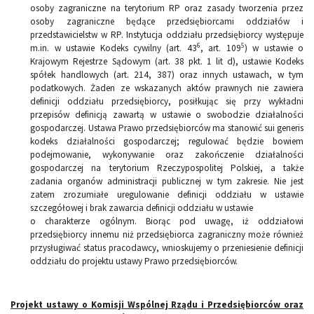
osoby zagraniczne na terytorium RP oraz zasady tworzenia przez
osoby zagraniczne będące przedsiębiorcami oddziałów i
przedstawicielstw w RP. Instytucja oddziału przedsiębiorcy występuje
6
5
m.in. w ustawie Kodeks cywilny (art. 43
, art. 109
) w ustawie o
Krajowym Rejestrze Sądowym (art. 38 pkt. 1 lit d), ustawie Kodeks
spółek handlowych (art. 214, 387) oraz innych ustawach, w tym
podatkowych. Żaden ze wskazanych aktów prawnych nie zawiera
definicji oddziału przedsiębiorcy, posiłkując się przy wykładni
przepisów definicją zawartą w ustawie o swobodzie działalności
gospodarczej. Ustawa Prawo przedsiębiorców ma stanowić sui generis
kodeks działalności gospodarczej; regulować będzie bowiem
podejmowanie, wykonywanie oraz zakończenie działalności
gospodarczej na terytorium Rzeczypospolitej Polskiej, a także
zadania organów administracji publicznej w tym zakresie. Nie jest
zatem zrozumiałe uregulowanie definicji oddziału w ustawie
szczegółowej i brak zawarcia definicji oddziału w ustawie
o charakterze ogólnym. Biorąc pod uwagę, iż oddziałowi
przedsiębiorcy innemu niż przedsiębiorca zagraniczny może również
przysługiwać status pracodawcy, wnioskujemy o przeniesienie definicji
oddziału do projektu ustawy Prawo przedsiębiorców.
Projekt ustawy o Komisji Wspólnej Rządu i Przedsiębiorców oraz