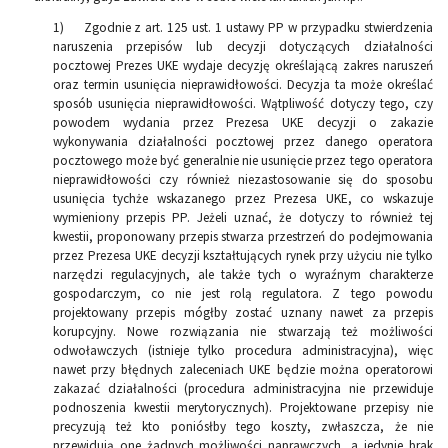
1) Zgodnie z art. 125 ust. 1 ustawy PP w przypadku stwierdzenia
naruszenia przepisów lub decyzji dotyczących działalności
pocztowej Prezes UKE wydaje decyzję określającą zakres naruszeń
oraz termin usunięcia nieprawidłowości. Decyzja ta może określać
sposób usunięcia nieprawidłowości. Wątpliwość dotyczy tego, czy
powodem wydania przez Prezesa UKE decyzji o zakazie
wykonywania działalności pocztowej przez danego operatora
pocztowego może być generalnie nie usunięcie przez tego operatora
nieprawidłowości czy również niezastosowanie się do sposobu
usunięcia tychże wskazanego przez Prezesa UKE, co wskazuje
wymieniony przepis PP. Jeżeli uznać, że dotyczy to również tej
kwestii, proponowany przepis stwarza przestrzeń do podejmowania
przez Prezesa UKE decyzji kształtujących rynek przy użyciu nie tylko
narzędzi regulacyjnych, ale także tych o wyraźnym charakterze
gospodarczym, co nie jest rolą regulatora. Z tego powodu
projektowany przepis mógłby zostać uznany nawet za przepis
korupcyjny. Nowe rozwiązania nie stwarzają też możliwości
odwoławczych (istnieje tylko procedura administracyjna), więc
nawet przy błędnych zaleceniach UKE będzie można operatorowi
zakazać działalności (procedura administracyjna nie przewiduje
podnoszenia kwestii merytorycznych). Projektowane przepisy nie
precyzują też kto poniósłby tego koszty, zwłaszcza, że nie
przewidują one żadnych możliwości naprawczych, a jedynie brak