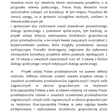
dowolnie może być określony termin opiniowania projektów, a w
przypadku interesu publicznego, Prezes Rady Ministrów może
samodzielnie odstąpić od konsultacji. W tym miejscu Prezydium KK
zwraca uwagę, że w sprawach szczególnie istotnych, zarówno w
interesie publicznym jak
i społecznym leży zachowanie zasad prawidłowo prowadzonego
dialogu społecznego z partnerami społecznymi, tym bardziej, że
projekt ustawy dotyczy wykonywania działalności gospodarczej
przez przedsiębiorców, a nie innych kwestii związanych na przykład z
bezpieczeństwem państwa, które mogłyby przewidywać sytuacje
nadzwyczajne. Ponadto dostrzegamy zagrożenie dla wykonania
obowiązków konsultacji projektów aktów prawnych wynikających z
art. 19 ustawy o związkach zawodowych oraz art. 5 ustawy o Radzie
dialogu społecznego i innych instytucjach dialogu społecznego.
e) Projekt ustawy Prawo przedsiębiorców nie zawiera definicji
oddziału. Definicja oddziału została zawarta projekcie ustawy o
zasadach uczestnictwa przedsiębiorców zagranicznych i innych osób
zagranicznych w obrocie gospodarczym na terytorium
Rzeczypospolitej Polskiej a wiec w ustawie odrębnej od ustawy Prawo
przedsiębiorców. Ustawa o zasadach uczestnictwa przedsiębiorców
zagranicznych i innych osób zagranicznych w obrocie gospodarczym
na terytorium Rzeczypospolitej Polskiej w pełni reguluje kwestie
podejmowania i wykonywania działalności gospodarczej przez