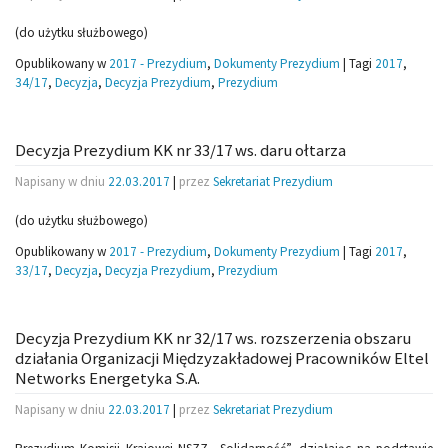
(do użytku służbowego)
Opublikowany w
2017 - Prezydium
,
Dokumenty Prezydium
|
Tagi
2017
,
34/17
,
Decyzja
,
Decyzja Prezydium
,
Prezydium
Decyzja Prezydium KK nr 33/17 ws. daru ołtarza
Napisany w dniu
22.03.2017
|
przez
Sekretariat Prezydium
(do użytku służbowego)
Opublikowany w
2017 - Prezydium
,
Dokumenty Prezydium
|
Tagi
2017
,
33/17
,
Decyzja
,
Decyzja Prezydium
,
Prezydium
Decyzja Prezydium KK nr 32/17 ws. rozszerzenia obszaru
działania Organizacji Międzyzakładowej Pracowników Eltel
Networks Energetyka S.A.
Napisany w dniu
22.03.2017
|
przez
Sekretariat Prezydium