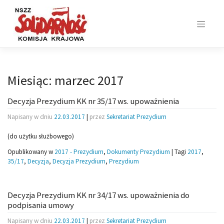
Skip
to
content
Miesiąc:
marzec 2017
Decyzja Prezydium KK nr 35/17 ws. upoważnienia
Napisany w dniu
22.03.2017
|
przez
Sekretariat Prezydium
(do użytku służbowego)
Opublikowany w
2017 - Prezydium
,
Dokumenty Prezydium
|
Tagi
2017
,
35/17
,
Decyzja
,
Decyzja Prezydium
,
Prezydium
Decyzja Prezydium KK nr 34/17 ws. upoważnienia do
podpisania umowy
Napisany w dniu
22.03.2017
|
przez
Sekretariat Prezydium