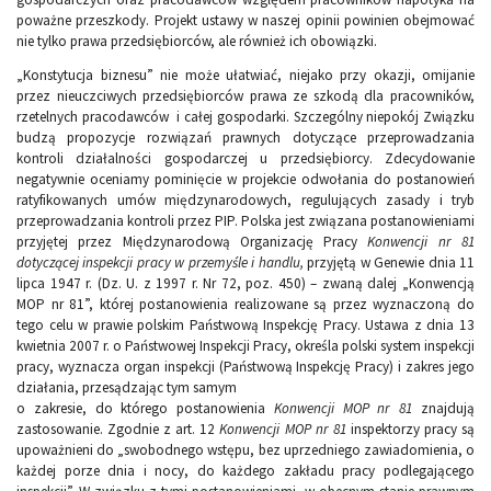
poważne przeszkody. Projekt ustawy w naszej opinii powinien obejmować
nie tylko prawa przedsiębiorców, ale również ich obowiązki.
„Konstytucja biznesu” nie może ułatwiać, niejako przy okazji, omijanie
przez nieuczciwych przedsiębiorców prawa ze szkodą dla pracowników,
rzetelnych pracodawców i całej gospodarki. Szczególny niepokój Związku
budzą propozycje rozwiązań prawnych dotyczące przeprowadzania
kontroli działalności gospodarczej u przedsiębiorcy. Zdecydowanie
negatywnie oceniamy pominięcie w projekcie odwołania do postanowień
ratyfikowanych umów międzynarodowych, regulujących zasady i tryb
przeprowadzania kontroli przez PIP. Polska jest związana postanowieniami
przyjętej przez Międzynarodową Organizację Pracy
Konwencji nr 81
dotyczącej inspekcji pracy w przemyśle i handlu,
przyjętą w Genewie dnia 11
lipca 1947 r. (Dz. U. z 1997 r. Nr 72, poz. 450) – zwaną dalej „Konwencją
MOP nr 81”, której postanowienia realizowane są przez wyznaczoną do
tego celu w prawie polskim Państwową Inspekcję Pracy. Ustawa z dnia 13
kwietnia 2007 r. o Państwowej Inspekcji Pracy, określa polski system inspekcji
pracy, wyznacza organ inspekcji (Państwową Inspekcję Pracy) i zakres jego
działania, przesądzając tym samym
o zakresie, do którego postanowienia
Konwencji MOP nr 81
znajdują
zastosowanie. Zgodnie z art. 12
Konwencji MOP nr 81
inspektorzy pracy są
upoważnieni do „swobodnego wstępu, bez uprzedniego zawiadomienia, o
każdej porze dnia i nocy, do każdego zakładu pracy podlegającego