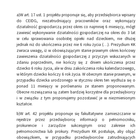
a)W art. 17 ust. 1 projektu proponuje się, aby przedsiębiorca wpisany
do CEIDG, niezatrudniający pracowników oraz wykonujący
działalność gospodarczą przez okres co najmniej 6 miesięcy, mógł
zawiesić wykonywanie działalności gospodarczej na okres do 3 lat
w celu sprawowania osobistej opieki nad dzieckiem, nie dłużej
jednak niż do ukończenia przez nie 6 roku życia (…). Prezydium KK
zwraca uwagę, iż w obowiązującym stanie prawnym okres końcowy
zawieszenia działalności gospodarczej z przyczyn wskazanych w
zdaniu poprzednim, nie kończy się z dniem ukończenia przez
dziecko 6 roku życia, ale w dniu zakończenia roku kalendarzowego,
w którym dziecko kończy 6 rok życia. W obecnym stanie prawnym, w
przypadku dziecka urodzonego w styczniu okres ten wydłuża się o
ponad 11 miesięcy w porównaniu ze stanem proponowanym.
Obecne rozwiązania są zatem bardziej korzystne dla przedsiębiorcy
i w związku z tym proponujemy pozostawić je w niezmienionym
kształcie.
b)W art. 42 projektu proponuje się fakultatywne zamieszczanie w
rejestrze przez przedsiębiorcę informacji o pełnomocniku,
prokurencie i zarządzie sukcesyjnym oraz zakresie ich
pełnomocnictwa lub prokury. Prezydium KK postuluje, aby objąć
obowiązkiem, w przypadku przedsiębiorców zatrudniających