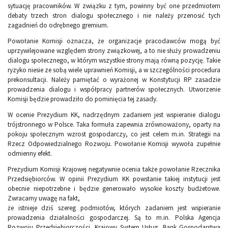
sytuację pracowników. W związku z tym, powinny być one przedmiotem
debaty trzech stron dialogu społecznego i nie należy przenosić tych
zagadnień do odrębnego gremium.
Powołanie Komisji oznacza, że organizacje pracodawców mogą być
uprzywilejowane względem strony związkowej, a to nie służy prowadzeniu
dialogu społecznego, w którym wszystkie strony mają równą pozycję. Takie
ryzyko niesie ze sobą wiele uprawnień Komisji, a w szczególności procedura
prekonsultacji. Należy pamiętać o wyrażonej w Konstytucji RP zasadzie
prowadzenia dialogu i współpracy partnerów społecznych. Utworzenie
Komisji będzie prowadziło do pominięcia tej zasady.
W ocenie Prezydium KK, nadrzędnym zadaniem jest wspieranie dialogu
trójstronnego w Polsce. Taka formuła zapewnia zrównoważony, oparty na
pokoju społecznym wzrost gospodarczy, co jest celem m.in. Strategii na
Rzecz Odpowiedzialnego Rozwoju. Powołanie Komisji wywoła zupełnie
odmienny efekt.
Prezydium Komisji Krajowej negatywnie ocenia także powołanie Rzecznika
Przedsiębiorców. W opinii Prezydium KK powstanie takiej instytucji jest
obecnie niepotrzebne i będzie generowało wysokie koszty budżetowe.
Zwracamy uwagę na fakt,
że istnieje dziś szereg podmiotów, których zadaniem jest wspieranie
prowadzenia działalności gospodarczej. Są to m.in. Polska Agencja
Rozwoju Przedsiębiorczości, Krajowy System Usług, Bank Gospodarstwa