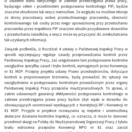
iż ustalenie stanu faktycznego w zakresie przestrzegania prawa pracy,
będącego celem i przedmiotem postępowania kontrolnego PIP, będzie
znacznie utrudnione lub wręcz niemożliwe. Ze względu na możliwe retorsje
ze strony pracodawcy wobec przesłuchiwanego pracownika, obecność
kontrolowanego lub osoby przez niego upoważnionej przy przesłuchaniu
pracownika przez inspektora PIP znacznie utrudni pozyskiwanie dowodów
z przesłuchania świadków, a wręcz może się przyczynić do zniekształcania
tak uzyskanych informacji.
Związek podkreśla, iż Rozdział 4 ustawy o Państwowej Inspekcji Pracy w
sposób wyczerpujący reguluje zasady przeprowadzania kontroli przez
Państwową Inspekcję Pracy, zaś uregulowane tam postępowanie kontrolne
uwzględnia specyfikę zasad i trybu kontroli, wymaganych przez Konwencję
nr 81 MOP. Przepisy projektu ustawy Prawo przedsiębiorców, dotyczące
kontroli w proponowanym brzmieniu, będą prowadzić do sytuacji nie
uwzględnienia w postępowaniu kontrolnym prowadzonym przez organy
Państwowej Inspekcji Pracy przepisów międzynarodowych. To sprawi, iż
zakres ustawowych gwarancji efektywności postępowania kontrolnego w
zakresie przestrzegania prawa pracy będzie zbyt wąski w stosunku do
obowiązujących unormowań wynikających z Konstytucji RP i Konwencji nr
81 MOP. Przyjęte w projekcie rozwiązania są niepełne i uniemożliwią
skuteczne działanie kontrolne Inspekcji, co oznacza, iż może to stanowić
przedmiot skargi na Polskę do Międzynarodowej Organizacji Pracy z tytułu
braku wdrożenia przepisów Konwencji MPO nr 81 oraz zarzut