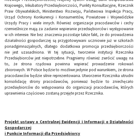
Krajowego, Inkubatory Przedsiębiorczości, Punkty Konsultacyjne, Rzecznik
Praw Obywatelskich, Ministerstwo Rozwoju, Państwowa Inspekcja Pracy,
Urząd Ochrony Konkurencji i Konsumentów, Powiatowe i Wojewódzkie
Urzędy Pracy i wiele innych. Również organizacje pracodawców i cechy
rzemieślnicze mają za zadanie wspieranie przedsiębiorców i występowanie
w ich interesie. Nie bez znaczenia pozostaje także fakt, że do prowadzenia
działalności gospodarczej są przygotowywani uczniowie już w szkołach
ponadgimnazjalnych, dlatego dodatkowa promocja przedsiębiorczości
nie jest uzasadniona. W tej sytuacji, tworzenie instytucji Rzecznika
Przedsiębiorców jest niepotrzebne. Pragniemy również zwrócić uwagę na
to, że strona rządowa powinna wspierać prowadzenie rokowań
zbiorowych. W Polsce będzie to możliwe jedynie pod warunkiem, że strona
pracodawców będzie silnie reprezentowana. Utworzenie Rzecznika utrudni
konsolidację strony pracodawców, ponieważ będzie to zniechęcało
przedsiębiorców do wstępowania do organizacji pracodawców, których
uprawnienia częściowo zostaną przejęte przez Rzecznika.
Projekt ustawy o Centralnej Ewidencji i Informacji o Działalności
Gospodarczej
i Punkcie Informacji dla Przedsiębiorcy