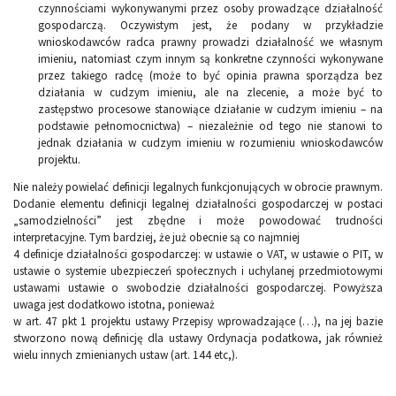
czynnościami wykonywanymi przez osoby prowadzące działalność
gospodarczą. Oczywistym jest, że podany w przykładzie
wnioskodawców radca prawny prowadzi działalność we własnym
imieniu, natomiast czym innym są konkretne czynności wykonywane
przez takiego radcę (może to być opinia prawna sporządza bez
działania w cudzym imieniu, ale na zlecenie, a może być to
zastępstwo procesowe stanowiące działanie w cudzym imieniu – na
podstawie pełnomocnictwa) – niezależnie od tego nie stanowi to
jednak działania w cudzym imieniu w rozumieniu wnioskodawców
projektu.
Nie należy powielać definicji legalnych funkcjonujących w obrocie prawnym.
Dodanie elementu definicji legalnej działalności gospodarczej w postaci
„samodzielności” jest zbędne i może powodować trudności
interpretacyjne. Tym bardziej, że już obecnie są co najmniej
4 definicje działalności gospodarczej: w ustawie o VAT, w ustawie o PIT, w
ustawie o systemie ubezpieczeń społecznych i uchylanej przedmiotowymi
ustawami ustawie o swobodzie działalności gospodarczej. Powyższa
uwaga jest dodatkowo istotna, ponieważ
w art. 47 pkt 1 projektu ustawy Przepisy wprowadzające (…), na jej bazie
stworzono nową definicję dla ustawy Ordynacja podatkowa, jak również
wielu innych zmienianych ustaw (art. 144 etc,).