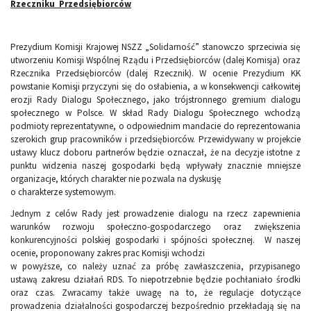
Rzeczniku Przedsiębiorców
Prezydium Komisji Krajowej NSZZ „Solidarność” stanowczo sprzeciwia się
utworzeniu Komisji Wspólnej Rządu i Przedsiębiorców (dalej Komisja) oraz
Rzecznika Przedsiębiorców (dalej Rzecznik). W ocenie Prezydium KK
powstanie Komisji przyczyni się do osłabienia, a w konsekwencji całkowitej
erozji Rady Dialogu Społecznego, jako trójstronnego gremium dialogu
społecznego w Polsce. W skład Rady Dialogu Społecznego wchodzą
podmioty reprezentatywne, o odpowiednim mandacie do reprezentowania
szerokich grup pracowników i przedsiębiorców. Przewidywany w projekcie
ustawy klucz doboru partnerów będzie oznaczał, że na decyzje istotne z
punktu widzenia naszej gospodarki będą wpływały znacznie mniejsze
organizacje, których charakter nie pozwala na dyskusję
o charakterze systemowym.
Jednym z celów Rady jest prowadzenie dialogu na rzecz zapewnienia
warunków rozwoju społeczno-gospodarczego oraz zwiększenia
konkurencyjności polskiej gospodarki i spójności społecznej. W naszej
ocenie, proponowany zakres prac Komisji wchodzi
w powyższe, co należy uznać za próbę zawłaszczenia, przypisanego
ustawą zakresu działań RDS. To niepotrzebnie będzie pochłaniało środki
oraz czas. Zwracamy także uwagę na to, że regulacje dotyczące
prowadzenia działalności gospodarczej bezpośrednio przekładają się na