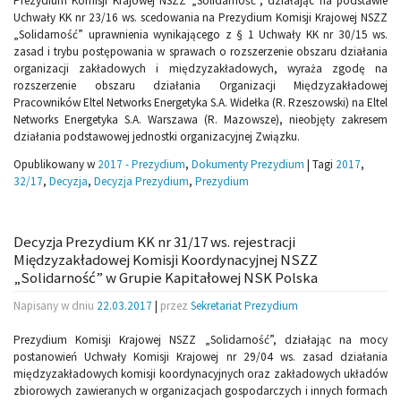
Prezydium Komisji Krajowej NSZZ „Solidarność”, działając na podstawie
Uchwały KK nr 23/16 ws. scedowania na Prezydium Komisji Krajowej NSZZ
„Solidarność” uprawnienia wynikającego z § 1 Uchwały KK nr 30/15 ws.
zasad i trybu postępowania w sprawach o rozszerzenie obszaru działania
organizacji zakładowych i międzyzakładowych, wyraża zgodę na
rozszerzenie obszaru działania Organizacji Międzyzakładowej
Pracowników Eltel Networks Energetyka S.A. Widełka (R. Rzeszowski) na Eltel
Networks Energetyka S.A. Warszawa (R. Mazowsze), nieobjęty zakresem
działania podstawowej jednostki organizacyjnej Związku.
Opublikowany w
2017 - Prezydium
,
Dokumenty Prezydium
|
Tagi
2017
,
32/17
,
Decyzja
,
Decyzja Prezydium
,
Prezydium
Decyzja Prezydium KK nr 31/17 ws. rejestracji
Międzyzakładowej Komisji Koordynacyjnej NSZZ
„Solidarność” w Grupie Kapitałowej NSK Polska
Napisany w dniu
22.03.2017
|
przez
Sekretariat Prezydium
Prezydium Komisji Krajowej NSZZ „Solidarność”, działając na mocy
postanowień Uchwały Komisji Krajowej nr 29/04 ws. zasad działania
międzyzakładowych komisji koordynacyjnych oraz zakładowych układów
zbiorowych zawieranych w organizacjach gospodarczych i innych formach