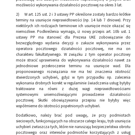
możliwości wykonywania działalności pocztowej na okres 3 lat.
2) W art. 125 ust. 2 i 3 ustawy PP określone zostały bardzo krótkie
terminy na usunięcie nieprawidłowości (np. 14 lub 7 dniowe). Przy
niektórych ich rodzajach terminowe ich usunięcie może okazać się
niemożliwe. Podkreślenia wymaga, iż nowy przepis art. 10b ust. 1
ustawy PP ma stanowić dla Prezesa UKE zobowiązanie do
bezwzględnego wydania decyzji o zakazie wykonywania przez
operatora pocztowego działalności pocztowej, nie ma on
charakteru fakultatywnego. W związku z tym operator pocztowy
może stracić uprawnienia do wykonywania działalności nawet za
jednodniowe przekroczenie terminu na usunięcie wad. Dla
proponowanego rozwiązania nie ma też znaczenia istotność
stwierdzonych uchybień, gdyż w tym przypadku np. zalecenia
wykonania drobnych korekt w regulaminie świadczenia usług byłyby
traktowane na równi z dużej wagi nieprawidłowościami
systemowymi uniemożliwiającymi prowadzenie działalności
pocztowej. Skutki obowiązywania przepisu nie byłyby więc
współmierne do istotności popełnionych uchybień.
Dodatkowo, należy brać pod uwagę, że przy podmiotach
sieciowych, funkcjonujących na obszarze całego kraju, tryb usunięcia
uchybień zwłaszcza tych, które nie naruszają bezpieczeństwa obrotu
pocztowego oraz interesów podmiotów korzystających z usług