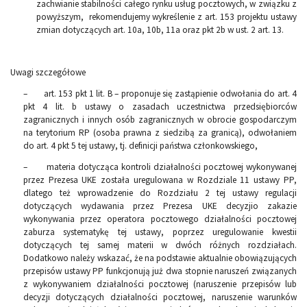
zachwianie stabilności całego rynku usług pocztowych, w związku z
powyższym, rekomendujemy wykreślenie z art. 153 projektu ustawy
zmian dotyczących art. 10a, 10b, 11a oraz pkt 2b w ust. 2 art. 13.
Uwagi szczegółowe
– art. 153 pkt 1 lit. B – proponuje się zastąpienie odwołania do art. 4
pkt 4 lit. b ustawy o zasadach uczestnictwa przedsiębiorców
zagranicznych i innych osób zagranicznych w obrocie gospodarczym
na terytorium RP (osoba prawna z siedzibą za granicą), odwołaniem
do art. 4 pkt 5 tej ustawy, tj. definicji państwa członkowskiego,
– materia dotycząca kontroli działalności pocztowej wykonywanej
przez Prezesa UKE została uregulowana w Rozdziale 11 ustawy PP,
dlatego też wprowadzenie do Rozdziału 2 tej ustawy regulacji
dotyczących wydawania przez Prezesa UKE decyzjio zakazie
wykonywania przez operatora pocztowego działalności pocztowej
zaburza systematykę tej ustawy, poprzez uregulowanie kwestii
dotyczących tej samej materii w dwóch różnych rozdziałach.
Dodatkowo należy wskazać, że na podstawie aktualnie obowiązujących
przepisów ustawy PP funkcjonują już dwa stopnie naruszeń związanych
z wykonywaniem działalności pocztowej (naruszenie przepisów lub
decyzji dotyczących działalności pocztowej, naruszenie warunków