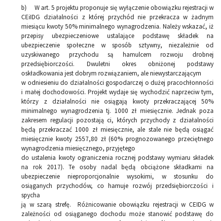
b) W art. 5 projektu proponuje się wyłączenie obowiązku rejestracji w
CEiIDG działalności z której przychód nie przekracza w żadnym
miesiącu kwoty 50% minimalnego wynagrodzenia. Należy wskazać, iż
przepisy ubezpieczeniowe ustalające podstawę składek na
ubezpieczenie społeczne w sposób sztywny, niezależnie od
uzyskiwanego przychodu są hamulcem rozwoju drobnej
przedsiębiorczości. Dwuletni okres obniżonej podstawy
oskładkowania jest dobrym rozwiązaniem, ale niewystarczającym
w odniesieniu do działalności gospodarczej o dużej pracochłonności
i małej dochodowości. Projekt wydaje się wychodzić naprzeciw tym,
którzy z działalności nie osiągają kwoty przekraczającej 50%
minimalnego wynagrodzenia tj. 1000 zł miesięcznie. Jednak poza
zakresem regulacji pozostają ci, których przychody z działalności
będą przekraczać 1000 zł miesięcznie, ale stale nie będą osiągać
miesięcznie kwoty 2557,80 zł (60% prognozowanego przeciętnego
wynagrodzenia miesięcznego, przyjętego
do ustalenia kwoty ograniczenia rocznej podstawy wymiaru składek
na rok 2017). Te osoby nadal będą obciążone składkami na
ubezpieczenie nieproporcjonalnie wysokimi, w stosunku do
osiąganych przychodów, co hamuje rozwój przedsiębiorczości i
spycha
ją w szarą strefę. Różnicowanie obowiązku rejestracji w CEIDG w
zależności od osiąganego dochodu może stanowić podstawę do