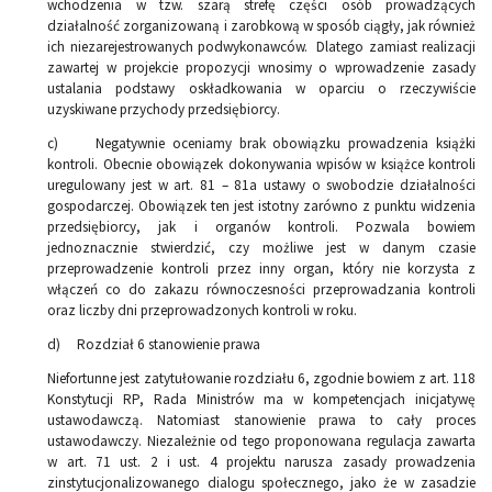
wchodzenia w tzw. szarą strefę części osób prowadzących
działalność zorganizowaną i zarobkową w sposób ciągły, jak również
ich niezarejestrowanych podwykonawców. Dlatego zamiast realizacji
zawartej w projekcie propozycji wnosimy o wprowadzenie zasady
ustalania podstawy oskładkowania w oparciu o rzeczywiście
uzyskiwane przychody przedsiębiorcy.
c) Negatywnie oceniamy brak obowiązku prowadzenia książki
kontroli. Obecnie obowiązek dokonywania wpisów w książce kontroli
uregulowany jest w art. 81 – 81a ustawy o swobodzie działalności
gospodarczej. Obowiązek ten jest istotny zarówno z punktu widzenia
przedsiębiorcy, jak i organów kontroli. Pozwala bowiem
jednoznacznie stwierdzić, czy możliwe jest w danym czasie
przeprowadzenie kontroli przez inny organ, który nie korzysta z
włączeń co do zakazu równoczesności przeprowadzania kontroli
oraz liczby dni przeprowadzonych kontroli w roku.
d) Rozdział 6 stanowienie prawa
Niefortunne jest zatytułowanie rozdziału 6, zgodnie bowiem z art. 118
Konstytucji RP, Rada Ministrów ma w kompetencjach inicjatywę
ustawodawczą. Natomiast stanowienie prawa to cały proces
ustawodawczy. Niezależnie od tego proponowana regulacja zawarta
w art. 71 ust. 2 i ust. 4 projektu narusza zasady prowadzenia
zinstytucjonalizowanego dialogu społecznego, jako że w zasadzie