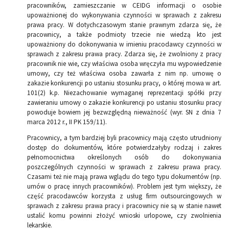
pracowników, zamieszczanie w CEIDG informacji o osobie
upoważnionej do wykonywania czynności w sprawach z zakresu
prawa pracy. W dotychczasowym stanie prawnym zdarza się, że
pracownicy, a także podmioty trzecie nie wiedzą kto jest
upoważniony do dokonywania w imieniu pracodawcy czynności w
sprawach z zakresu prawa pracy. Zdarza się, że zwolniony z pracy
pracownik nie wie, czy właściwa osoba wręczyła mu wypowiedzenie
umowy, czy też właściwa osoba zawarła z nim np. umowę o
zakazie konkurencji po ustaniu stosunku pracy, o której mowa w art.
101(2) k.p. Niezachowanie wymaganej reprezentacji spółki przy
zawieraniu umowy o zakazie konkurencji po ustaniu stosunku pracy
powoduje bowiem jej bezwzględną nieważność (wyr. SN z dnia 7
marca 2012 r., II PK 159/11).
Pracownicy, a tym bardziej byli pracownicy mają często utrudniony
dostęp do dokumentów, które potwierdzałyby rodzaj i zakres
pełnomocnictwa określonych osób do dokonywania
poszczególnych czynności w sprawach z zakresu prawa pracy.
Czasami też nie mają prawa wglądu do tego typu dokumentów (np.
umów o pracę innych pracowników). Problem jest tym większy, że
część pracodawców korzysta z usług firm outsourcingowych w
sprawach z zakresu prawa pracy i pracownicy nie są w stanie nawet
ustalić komu powinni złożyć wnioski urlopowe, czy zwolnienia
lekarskie.