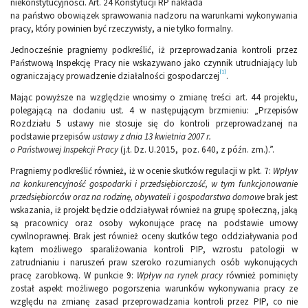
niekonstytucyjności. Art. 24 Konstytucji RP nakłada
na państwo obowiązek sprawowania nadzoru na warunkami wykonywania
pracy, który powinien być rzeczywisty, a nie tylko formalny.
Jednocześnie pragniemy podkreślić, iż przeprowadzania kontroli przez
Państwową Inspekcję Pracy nie wskazywano jako czynnik utrudniający lub
[1]
ograniczający prowadzenie działalności gospodarczej
.
Mając powyższe na względzie wnosimy o zmianę treści art. 44 projektu,
polegającą na dodaniu ust. 4 w następującym brzmieniu: „Przepisów
Rozdziału 5 ustawy nie stosuje się do kontroli przeprowadzanej na
podstawie przepisów
ustawy z dnia 13 kwietnia 2007 r.
o Państwowej Inspekcji Pracy
(j.t. Dz. U.2015, poz. 640, z późn. zm.).”.
Pragniemy podkreślić również, iż w ocenie skutków regulacji w pkt. 7:
Wpływ
na konkurencyjność gospodarki i przedsiębiorczość, w tym funkcjonowanie
przedsiębiorców oraz na rodzinę, obywateli i gospodarstwa domowe
brak jest
wskazania, iż projekt będzie oddziaływał również na grupę społeczną, jaką
są pracownicy oraz osoby wykonujące pracę na podstawie umowy
cywilnoprawnej. Brak jest również oceny skutków tego oddziaływania pod
kątem możliwego sparaliżowania kontroli PIP, wzrostu patologii w
zatrudnianiu i naruszeń praw szeroko rozumianych osób wykonujących
pracę zarobkową. W punkcie 9:
Wpływ na rynek pracy
również pominięty
został aspekt możliwego pogorszenia warunków wykonywania pracy ze
względu na zmianę zasad przeprowadzania kontroli przez PIP, co nie