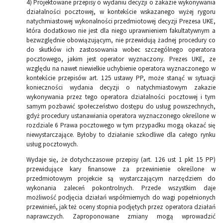
4) Projektowane przepisy o wydaniu decyzji o zakazie wykonywania
działalności pocztowej, w kontekście wskazanego wyżej rygoru
natychmiastowej wykonalności przedmiotowej decyzji Prezesa UKE,
która dodatkowo nie jest dla niego uprawnieniem fakultatywnym a
bezwzględnie obowiązującym, nie przewidują żadnej procedury co
do skutków ich zastosowania wobec szczególnego operatora
pocztowego, jakim jest operator wyznaczony. Prezes UKE, ze
względu na nawet niewielkie uchybienie operatora wyznaczonego w
kontekście przepisów art. 125 ustawy PP, może stanąć w sytuacji
konieczności wydania decyzji o natychmiastowym zakazie
wykonywania przez tego operatora działalności pocztowej i tym
samym pozbawić społeczeństwo dostępu do usług powszechnych,
gdyż procedury ustanawiania operatora wyznaczonego określone w
rozdziale 6 Prawa pocztowego w tym przypadku mogą okazać się
niewystarczające. Byłoby to działanie szkodliwe dla całego rynku
usług pocztowych.
Wydaje się, że dotychczasowe przepisy (art. 126 ust 1 pkt 15 PP)
przewidujące kary finansowe za przewinienie określone w
przedmiotowym projekcie są wystarczającym narzędziem do
wykonania zaleceń pokontrolnych. Przede wszystkim daje
możliwość podjęcia działań współmiernych do wagi popełnionych
przewinień, jak też oceny stopnia podjętych przez operatora działań
naprawczych. Zaproponowane zmiany mogą wprowadzić