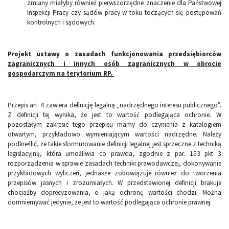
zmiany miałyby również pierwszorzędne znaczenie dla Państwowej
Inspekcji Pracy czy sądów pracy w toku toczących się postępowań
kontrolnych i sądowych.
Projekt ustawy o zasadach funkcjonowania przedsiębiorców
zagranicznych i innych osób zagranicznych w obrocie
gospodarczym na terytorium RP.
Przepis art. 4 zawiera definicję legalną „nadrzędnego interesu publicznego”.
Z definicji tej wynika, że jest to wartość podlegająca ochronie. W
pozostałym zakresie tego przepisu mamy do czynienia z katalogiem
otwartym, przykładowo wymieniającym wartości nadrzędne. Należy
podkreślić, że takie sformułowanie definicji legalnej jest sprzeczne z techniką
legislacyjną, która umożliwia co prawda, zgodnie z par. 153 pkt 3
rozporządzenia w sprawie zasadach techniki prawodawczej, dokonywanie
przykładowych wyliczeń, jednakże zobowiązuje również do tworzenia
przepisów jasnych i zrozumiałych. W przedstawionej definicji brakuje
chociażby doprecyzowania, o jaką ochronę wartości chodzi. Można
domniemywać jedynie, że jest to wartość podlegająca ochronie prawnej.