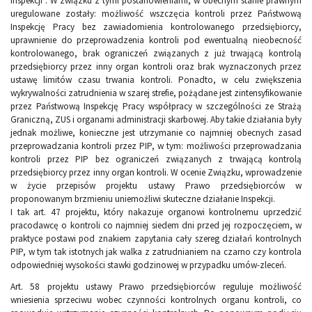
inspekcji”. W związku z tymi postanowieniami, w obecnym stanie prawnym
uregulowane zostały: możliwość wszczęcia kontroli przez Państwową
Inspekcję Pracy bez zawiadomienia kontrolowanego przedsiębiorcy,
uprawnienie do przeprowadzenia kontroli pod ewentualną nieobecność
kontrolowanego, brak ograniczeń związanych z już trwającą kontrolą
przedsiębiorcy przez inny organ kontroli oraz brak wyznaczonych przez
ustawę limitów czasu trwania kontroli. Ponadto, w celu zwiększenia
wykrywalności zatrudnienia w szarej strefie, pożądane jest zintensyfikowanie
przez Państwową Inspekcję Pracy współpracy w szczególności ze Strażą
Graniczną, ZUS i organami administracji skarbowej. Aby takie działania były
jednak możliwe, konieczne jest utrzymanie co najmniej obecnych zasad
przeprowadzania kontroli przez PIP, w tym: możliwości przeprowadzania
kontroli przez PIP bez ograniczeń związanych z trwającą kontrolą
przedsiębiorcy przez inny organ kontroli. W ocenie Związku, wprowadzenie
w życie przepisów projektu ustawy Prawo przedsiębiorców w
proponowanym brzmieniu uniemożliwi skuteczne działanie Inspekcji.
I tak art. 47 projektu, który nakazuje organowi kontrolnemu uprzedzić
pracodawcę o kontroli co najmniej siedem dni przed jej rozpoczęciem, w
praktyce postawi pod znakiem zapytania cały szereg działań kontrolnych
PIP, w tym tak istotnych jak walka z zatrudnianiem na czarno czy kontrola
odpowiedniej wysokości stawki godzinowej w przypadku umów-zleceń.
Art. 58 projektu ustawy Prawo przedsiębiorców reguluje możliwość
wniesienia sprzeciwu wobec czynności kontrolnych organu kontroli, co