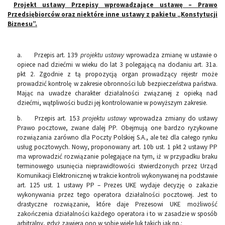
Projekt ustawy Przepisy wprowadzające ustawę – Prawo
Przedsiębiorców oraz niektóre inne ustawy z pakietu „Konstytucji
Biznesu”.
a. Przepis art. 139
projektu ustawy
wprowadza zmianę w ustawie o
opiece nad dziećmi w wieku do lat 3 polegającą na dodaniu art. 31a.
pkt 2. Zgodnie z tą propozycją organ prowadzący rejestr może
prowadzić kontrolę w zakresie obronności lub bezpieczeństwa państwa.
Mając na uwadze charakter działalności związanej z opieką nad
dziećmi, wątpliwości budzi jej kontrolowanie w powyższym zakresie.
b. Przepis art. 153
projektu ustawy
wprowadza zmiany do ustawy
Prawo pocztowe, zwane dalej PP. Obejmują one bardzo ryzykowne
rozwiązania zarówno dla Poczty Polskiej S.A., ale też dla całego rynku
usług pocztowych. Nowy, proponowany art. 10b ust. 1 pkt 2 ustawy PP
ma wprowadzić rozwiązanie polegające na tym, iż w przypadku braku
terminowego usunięcia nieprawidłowości stwierdzonych przez Urząd
Komunikacji Elektronicznej w trakcie kontroli wykonywanej na podstawie
art. 125 ust. 1 ustawy PP – Prezes UKE wydaje decyzję o zakazie
wykonywania przez tego operatora działalności pocztowej. Jest to
drastyczne rozwiązanie, które daje Prezesowi UKE możliwość
zakończenia działalności każdego operatora i to w zasadzie w sposób
arbitralny, gdyż zawiera ono w sobie wiele luk takich jak np.: