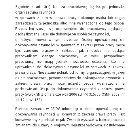
Zgodnie z art. 3(1) k.p. za pracodawcę będącego jednostką
organizacyjną czynności
w sprawach z zakresu prawa pracy dokonuje osoba lub organ
zarządzający tą jednostką albo inna wyznaczona do tego osoba.
Przepis ten stosuje się odpowiednio do pracodawcy będącego
osobą fizyczną, jeżeli nie dokonuje on osobiście czynności,
o których mowa w tym przepisie. Osobą upoważnioną do
dokonywania czynności w sprawach z zakresu prawa pracy może
być zarówno pracownik zakładu, jak i osoba nie będąca
pracownikiem danego pracodawcy. W wielu przypadkach
pracownicy nie mają jednak możliwości ustalenia, kto ma
uprawnienia do dokonywania czynności w sprawach z zakresu
prawa pracy. Niezależnie jednak od formy organizacyjnej, w jakiej
działa pracodawca, pełnomocnictwa do dokonywania czynności z
zakresu prawa pracy może udzielić osoba wyznaczona na
1
podstawie art. 3
k.p. do dokonywania czynności z zakresu prawa
pracy (wyrok SN z dnia 8 czerwca 2006 r.,II PK 315/05(OSNP 2007, nr
11-12, poz. 159).
Postulat zawarcia w CEIDG informacji o osobie upoważnionej do
dokonywania czynności w sprawach z zakresu prawa pracy jest
konsekwentny z postulatem jaki Związek wysuwał w trakcie prac nad
zmianami do ustawy o Krajowym Rejestrze Sądowym. Postulowane