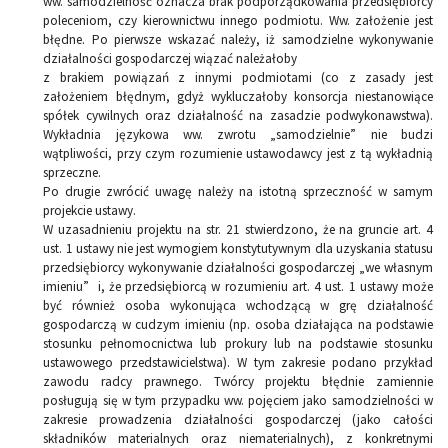
ww. samodzielność oznacza brak podporządkowania przedsiębiorcy
poleceniom, czy kierownictwu innego podmiotu. Ww. założenie jest
błędne. Po pierwsze wskazać należy, iż samodzielne wykonywanie
działalności gospodarczej wiązać należałoby
z brakiem powiązań z innymi podmiotami (co z zasady jest
założeniem błędnym, gdyż wykluczałoby konsorcja niestanowiące
spółek cywilnych oraz działalność na zasadzie podwykonawstwa).
Wykładnia językowa ww. zwrotu „samodzielnie” nie budzi
wątpliwości, przy czym rozumienie ustawodawcy jest z tą wykładnią
sprzeczne.
Po drugie zwrócić uwagę należy na istotną sprzeczność w samym
projekcie ustawy.
W uzasadnieniu projektu na str. 21 stwierdzono, że na gruncie art. 4
ust. 1 ustawy nie jest wymogiem konstytutywnym dla uzyskania statusu
przedsiębiorcy wykonywanie działalności gospodarczej „we własnym
imieniu” i, że przedsiębiorcą w rozumieniu art. 4 ust. 1 ustawy może
być również osoba wykonująca wchodzącą w grę działalność
gospodarczą w cudzym imieniu (np. osoba działająca na podstawie
stosunku pełnomocnictwa lub prokury lub na podstawie stosunku
ustawowego przedstawicielstwa). W tym zakresie podano przykład
zawodu radcy prawnego. Twórcy projektu błędnie zamiennie
posługują się w tym przypadku ww. pojęciem jako samodzielności w
zakresie prowadzenia działalności gospodarczej (jako całości
składników materialnych oraz niematerialnych), z konkretnymi