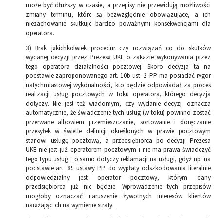
może być dłuższy w czasie, a przepisy nie przewidują możliwości
zmiany terminu, które są bezwzględnie obowiązujące, a ich
niezachowanie skutkuje bardzo poważnymi konsekwencjami dla
operatora.
3) Brak jakichkolwiek procedur czy rozwiązań co do skutków
wydanej decyzji przez Prezesa UKE o zakazie wykonywania przez
tego operatora działalności pocztowej. Skoro decyzja ta na
podstawie zaproponowanego art. 10b ust. 2 PP ma posiadać rygor
natychmiastowej wykonalności, kto będzie odpowiadał za proces
realizacji usług pocztowych w toku operatora, którego decyzja
dotyczy. Nie jest też wiadomym, czy wydanie decyzji oznacza
automatycznie, że świadczenie tych usług (w toku) powinno zostać
przerwane albowiem przemieszczanie, sortowanie i doręczanie
przesyłek w świetle definicji określonych w prawie pocztowym
stanowi usługę pocztową, a przedsiębiorca po decyzji Prezesa
UKE nie jest już operatorem pocztowym i nie ma prawa świadczyć
tego typu usług. To samo dotyczy reklamacji na usługi, gdyż np. na
podstawie art. 89 ustawy PP do wypłaty odszkodowania literalnie
odpowiedzialny jest operator pocztowy, którym dany
przedsiębiorca już nie będzie. Wprowadzenie tych przepisów
mogłoby oznaczać naruszenie żywotnych interesów klientów
narażając ich na wymierne straty.