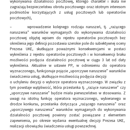
wykonywania działalności pocztowej, którego charakter i skala nie
zagrażają bezpieczeństwu obrotu pocztowego oraz istotnym interesom
podmiotów korzystających z usług pocztowych lub operatorów
pocztowych),
– wprowadzenie kolejnego rodzaju naruszeń, tj. „rażącego
naruszenia” warunków wymaganych do wykonywania działalności
pocztowej objętej wpisem do rejestru operatorów pocztowych bez
określenia jego definicji pozostawia szerokie pole do subiektywnej oceny
Prezesa UKE, skutkujące poważnymi konsekwencjami w postaci
wykreślenia z rejestru operatorów pocztowych i w konsekwencji braku
możliwości podjęcia działalności pocztowej w ciągu 3 lat od daty
wykreślenia. Aktualnie w ustawie PP, w odniesieniu do operatora
wyznaczonego, funkcjonuje pojęcie „uporczywe naruszenie” warunków
świadczenia usług, skutkujące możliwością podjęcia decyzji
o uchyleniu decyzji o wyborze operatora wyznaczonego. W związku z
tym powstaje wątpliwość, która przesłanka tj. „rażące naruszenie” czy
„uporczywe naruszanie” będzie miała pierwszeństwo w stosowaniu. Z
uwagi na istotną funkcję operatora wyznaczonego, wybieranego w
drodze konkursu, przesłanka dotycząca „rażącego naruszenia” oraz
„uporczywego naruszenia” warunków wymaganych do wykonywania
działalności pocztowej powinny zostać powiązane z elementem
zapewnienia, po okresie wydania ewentualnej decyzji Prezesa UKE,
realizacji obowiązku świadczenia usługi powszechnej.