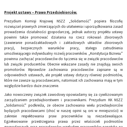
Projekt ustawy – Prawo Przedsiębiorców.
Prezydium Komisji Krajowej NSZZ „Solidarność” popiera filozofię
rozwiązań prawnych zmierzających do ułatwienia i uporządkowania zasad
prowadzenia działalności gospodarczej, jednak autorzy projektu ustawy
powinni także promować działania na rzecz rokowań zbiorowych
(zawieranie ponadzakładowych i zakładowych układów zbiorowych
pracy), bezpiecznych warunków pracy, stałego zatrudnienia
umożliwiającego indywidualny rozwój pracowników. „Konstytucja Biznesu”
powinna zachęcać pracodawców do łączenia się w związki pracodawców
lub związki producentów. Obecnie wskazane zasady nie znajdują swoich
promotorów. Wprawdzie zachowania pracodawców zapisane są w
odpowiednich ustawach, ale projekt ustawy dotyczy również podmiotów,
które nie zawsze są pracodawcami, natomiast ich zachowania mają w tym
względzie bardzo duże znaczenie.
Jako nowoczesny związek zawodowy opowiadamy się za cywilizowanym
zarządzaniem przedsiębiorstwem i pracownikami. Prezydium KK NSZZ
„Solidarność” podkreśla, że obecne zachowania wielu przedsiębiorców
będących pracodawcami (choć w naszej opinii są oni w mniejszości) w
zakresie respektowania praw pracowników są niezadawalające.
Egzekwowanie przestrzegania prawa przez właścicieli podmiotów
gospodarczych oraz pracodawców względem pracowników napotyka na