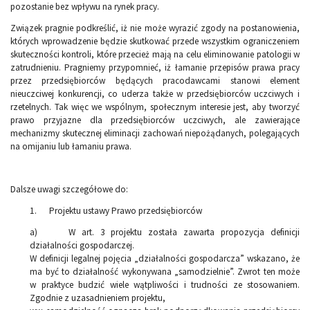
pozostanie bez wpływu na rynek pracy.
Związek pragnie podkreślić, iż nie może wyrazić zgody na postanowienia,
których wprowadzenie będzie skutkować przede wszystkim ograniczeniem
skuteczności kontroli, które przecież mają na celu eliminowanie patologii w
zatrudnieniu. Pragniemy przypomnieć, iż łamanie przepisów prawa pracy
przez przedsiębiorców będących pracodawcami stanowi element
nieuczciwej konkurencji, co uderza także w przedsiębiorców uczciwych i
rzetelnych. Tak więc we wspólnym, społecznym interesie jest, aby tworzyć
prawo przyjazne dla przedsiębiorców uczciwych, ale zawierające
mechanizmy skutecznej eliminacji zachowań niepożądanych, polegających
na omijaniu lub łamaniu prawa.
Dalsze uwagi szczegółowe do:
1. Projektu ustawy Prawo przedsiębiorców
a) W art. 3 projektu została zawarta propozycja definicji
działalności gospodarczej.
W definicji legalnej pojęcia „działalności gospodarcza” wskazano, że
ma być to działalność wykonywana „samodzielnie”. Zwrot ten może
w praktyce budzić wiele wątpliwości i trudności ze stosowaniem.
Zgodnie z uzasadnieniem projektu,