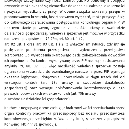
spowoduje wstrzymanie czynności kontrolnych. Po ponownym podjęciu
czynności może okazać się niemożliwe dokonanie ustaleń np. okoliczności
i przyczyn wypadku przy pracy. W ocenie Związku wskazany przepis w
proponowanym brzmieniu, bez stosownym wyłączeń, może przyczynić się
do całkowitego sparaliżowania postępowania kontrolnego organu PIP. W
obecnym stanie prawnym, zgodnie z art. 84c ustawy o swobodzie
działalności gospodarczej, wniesienie sprzeciwu jest możliwe w przypadku
naruszenia przepisów art. 79-79b, art. 80 ust. 1 i 2,
art. 82 ust. 1 oraz art. 83 ust. 1 i 2, z wyłączeniem sytuacji, gdy istnieje
podejrzenie popełnienia przestępstwa lub wykroczenia, przestępstwa
skarbowego lub wykroczenia skarbowego bądź zabezpieczenia dowodów
ich popełnienia. Do kontroli wykonywanej przez PIP nie mają zastosowania
artykuły 79, 80, 82 i 83 więc możliwość wniesienia sprzeciwu zostaje
ograniczona w zasadzie do ewentualnego naruszenia przez PIP wymogu
okazania legitymacji, doręczenia upoważnienia w ciągu trzech dni od
wszczęcia kontroli (art. 79a ustawy o swobodzie działalności
gospodarczej) oraz wymogu poinformowania kontrolowanego o jego
prawach i obowiązkach w trakcie kontroli (art. 79b ustawy
o swobodzie działalności gospodarczej).
Na równie negatywną ocenę zasługuje brak możliwości przesłuchania przez
organ kontrolny pracownika przedsiębiorcy bez udziału przedstawiciela
kontrolowanego przedsiębiorcy. Wskazany brak, sprzeczny z przepisami
Konwencji MOP nr 81 spowoduje,