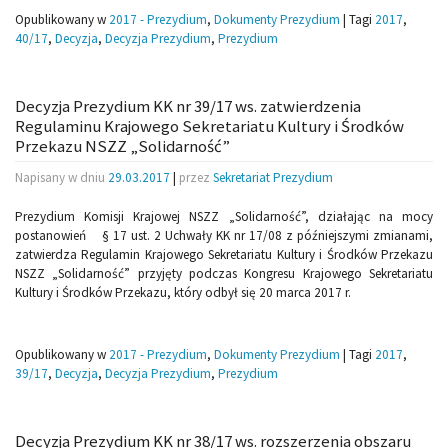
Opublikowany w
2017 - Prezydium
,
Dokumenty Prezydium
|
Tagi
2017
,
40/17
,
Decyzja
,
Decyzja Prezydium
,
Prezydium
Decyzja Prezydium KK nr 39/17 ws. zatwierdzenia
Regulaminu Krajowego Sekretariatu Kultury i Środków
Przekazu NSZZ „Solidarność”
Napisany w dniu
29.03.2017
|
przez
Sekretariat Prezydium
Prezydium Komisji Krajowej NSZZ „Solidarność”, działając na mocy
postanowień § 17 ust. 2 Uchwały KK nr 17/08 z późniejszymi zmianami,
zatwierdza Regulamin Krajowego Sekretariatu Kultury i Środków Przekazu
NSZZ „Solidarność” przyjęty podczas Kongresu Krajowego Sekretariatu
Kultury i Środków Przekazu, który odbył się 20 marca 2017 r.
Opublikowany w
2017 - Prezydium
,
Dokumenty Prezydium
|
Tagi
2017
,
39/17
,
Decyzja
,
Decyzja Prezydium
,
Prezydium
Decyzja Prezydium KK nr 38/17 ws. rozszerzenia obszaru