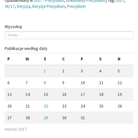
Opublikowany w
2017 - Prezydium
,
Dokumenty Prezydium
|
Tagi
2017
,
36/17
,
Decyzja
,
Decyzja Prezydium
,
Prezydium
Wyszukaj
Publikacje według daty
P
W
Ś
C
P
S
N
1
2
3
4
5
6
7
8
9
10
11
12
13
14
15
16
17
18
19
20
21
22
23
24
25
26
27
28
29
30
31
marzec 2017