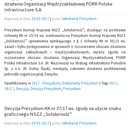
działania Organizacji Międzyzakładowej PORR Polska
Infrastructure S.A.
Napisany w dniu
29.03.2017
|
przez
Sekretariat Prezydium
Prezydium Komisji Krajowej NSZZ „Solidarność”, działając na podstawie
Uchwały KK nr 23/16 ws. scedowania na Prezydium Komisji Krajowej NSZZ
„Solidarność” uprawnienia wynikającego z § 1 Uchwały KK nr 30/15 ws.
zasad i trybu postępowania w sprawach o rozszerzenie obszaru działania
organizacji zakładowych i międzyzakładowych, wyraża zgodę na
rozszerzenie obszaru działania Organizacji Międzyzakładowej PORR
Polska Infrastructure S.A. (R. Mazowsze) na Strabag Infrastruktura Południe
Sp. z o.o. (R. Dolny Śląsk), nieobjętą zakresem działania podstawowej
jednostki organizacyjnej Związku.
Opublikowany w
2017 - Prezydium
,
Dokumenty Prezydium
|
Tagi
2017
,
38/17
,
Decyzja
,
Decyzja Prezydium
,
Prezydium
Decyzja Prezydium KK nr 37/17 ws. zgody na użycie znaku
graficznego NSZZ „Solidarność”
Napisany w dniu
29.03.2017
|
przez
Sekretariat Prezydium