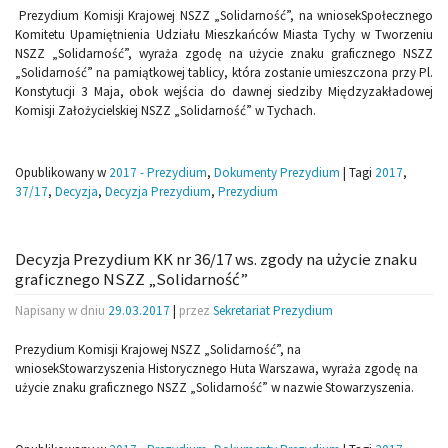
Prezydium Komisji Krajowej NSZZ „Solidarność”, na wniosekSpołecznego
Komitetu Upamiętnienia Udziału Mieszkańców Miasta Tychy w Tworzeniu
NSZZ „Solidarność”, wyraża zgodę na użycie znaku graficznego NSZZ
„Solidarność” na pamiątkowej tablicy, która zostanie umieszczona przy Pl.
Konstytucji 3 Maja, obok wejścia do dawnej siedziby Międzyzakładowej
Komisji Założycielskiej NSZZ „Solidarność” w Tychach.
Opublikowany w
2017 - Prezydium
,
Dokumenty Prezydium
|
Tagi
2017
,
37/17
,
Decyzja
,
Decyzja Prezydium
,
Prezydium
Decyzja Prezydium KK nr 36/17 ws. zgody na użycie znaku
graficznego NSZZ „Solidarność”
Napisany w dniu
29.03.2017
|
przez
Sekretariat Prezydium
Prezydium Komisji Krajowej NSZZ „Solidarność”, na
wniosekStowarzyszenia Historycznego Huta Warszawa, wyraża zgodę na
użycie znaku graficznego NSZZ „Solidarność” w nazwie Stowarzyszenia.