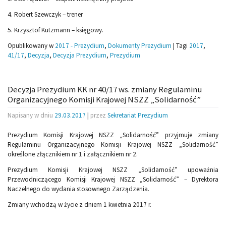
4. Robert Szewczyk – trener
5. Krzysztof Kutzmann – księgowy.
Opublikowany w
2017 - Prezydium
,
Dokumenty Prezydium
|
Tagi
2017
,
41/17
,
Decyzja
,
Decyzja Prezydium
,
Prezydium
Decyzja Prezydium KK nr 40/17 ws. zmiany Regulaminu
Organizacyjnego Komisji Krajowej NSZZ „Solidarność”
Napisany w dniu
29.03.2017
|
przez
Sekretariat Prezydium
Prezydium Komisji Krajowej NSZZ „Solidarność” przyjmuje zmiany
Regulaminu Organizacyjnego Komisji Krajowej NSZZ „Solidarność”
określone złącznikiem nr 1 i załącznikiem nr 2.
Prezydium Komisji Krajowej NSZZ „Solidarność” upoważnia
Przewodniczącego Komisji Krajowej NSZZ „Solidarność” – Dyrektora
Naczelnego do wydania stosownego Zarządzenia.
Zmiany wchodzą w życie z dniem 1 kwietnia 2017 r.