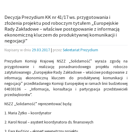
Decyzja Prezydium KK nr 41/17 ws. przygotowania i
złożenia projektu pod roboczym tytułem „Europejskie
Rady Zakładowe – właściwe postępowanie z informacją
ekonomiczną kluczem do produktywnej komunikacji i
negocjacji”
Napisany w dniu
29.03.2017
|
przez
Sekretariat Prezydium
Prezydium Komisji Krajowej NSZZ „Solidarność” wyraża zgodę na
przygotowanie i realizację ponadnarodowego projektu roboczo
zatytułowanego „Europejskie Rady Zakładowe – właściwe postępowanie z
informacją ekonomiczną kluczem do produktywnej komunikacji i
negocjacji” przedkładanego Komisji Europejskiej w ramach linii budżetowej
04030106 – „Informacja, konsultacja i partycypacja przedstawicieli
przedsiębiorstw”.
NSZZ „Solidarność” reprezentować będą:
1. Maria Żytko – koordynator
2. Karol Nosal – asystent koordynatora ds. finansowych
3. Ewa Kędzior – ekspert wewnętrzny projektu