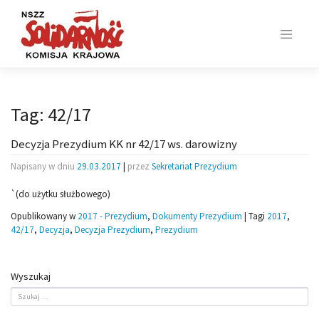
Skip
to
content
Tag:
42/17
Decyzja Prezydium KK nr 42/17 ws. darowizny
Napisany w dniu
29.03.2017
|
przez
Sekretariat Prezydium
`(do użytku służbowego)
Opublikowany w
2017 - Prezydium
,
Dokumenty Prezydium
|
Tagi
2017
,
42/17
,
Decyzja
,
Decyzja Prezydium
,
Prezydium
Wyszukaj