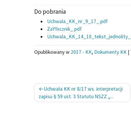
Do pobrania
Uchwala_KK_nr_9_17_.pdf
ZaYYxcznik_.pdf
Uchwala_KK_14_10_tekst_jednolity_w
Opublikowany w
2017 - KK
,
Dokumenty KK
|
Nawigacja
Uchwała KK nr 8/17 ws. interpretacji
wpisu
zapisu § 59 ust. 3 Statutu NSZZ „...