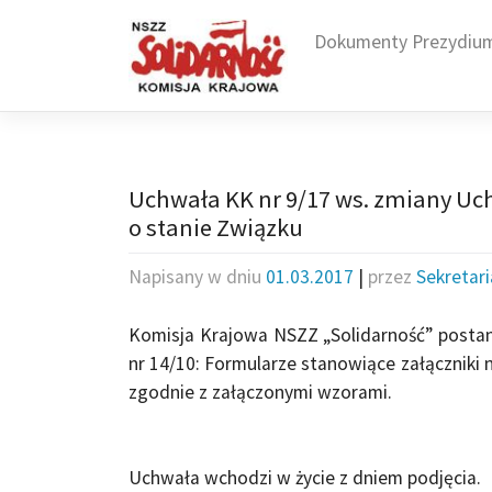
Skip
to
Dokumenty Prezydiu
content
Uchwała KK nr 9/17 ws. zmiany Uch
o stanie Związku
Napisany w dniu
01.03.2017
|
przez
Sekretar
Komisja Krajowa NSZZ „Solidarność” post
nr 14/10: Formularze stanowiące załączniki 
zgodnie z załączonymi wzorami.
Uchwała wchodzi w życie z dniem podjęcia.