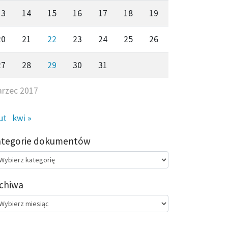
13
14
15
16
17
18
19
20
21
22
23
24
25
26
27
28
29
30
31
rzec 2017
lut
kwi »
ategorie dokumentów
egorie
kumentów
chiwa
chiwa