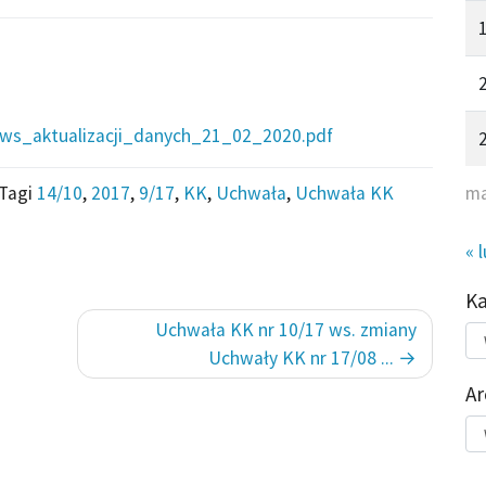
s_aktualizacji_danych_21_02_2020.pdf
Tagi
14/10
,
2017
,
9/17
,
KK
,
Uchwała
,
Uchwała KK
ma
« 
K
Uchwała KK nr 10/17 ws. zmiany
Kat
do
Uchwały KK nr 17/08 ...
Ar
Ar