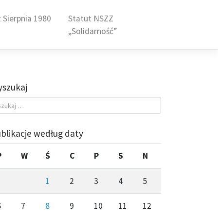
 Sierpnia 1980
Statut NSZZ
„Solidarność”
szukaj
blikacje według daty
P
W
Ś
C
P
S
N
1
2
3
4
5
6
7
8
9
10
11
12