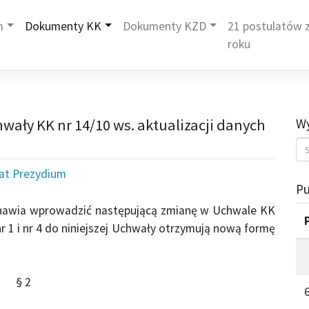
m
Dokumenty KK
Dokumenty KZD
21 postulatów z
roku
wały KK nr 14/10 ws. aktualizacji danych
Wy
iat Prezydium
Pu
anawia wprowadzić następującą zmianę w Uchwale KK
nr 1 i nr 4 do niniejszej Uchwały otrzymują nową formę
§ 2