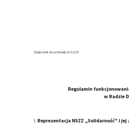
Załącznik do uchwały nr 21/15
Regulamin funkcjonowania
w Radzie D
I.
Reprezentacja NSZZ „Solidarność” i jej