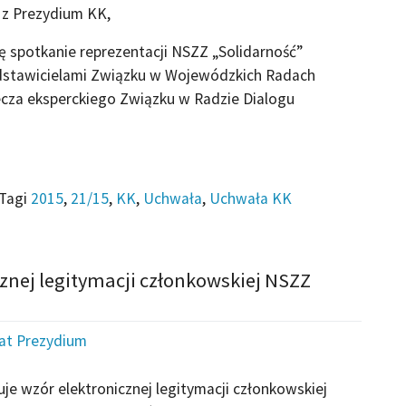
ę z Prezydium KK,
 spotkanie reprezentacji NSZZ „Solidarność”
edstawicielami Związku w Wojewódzkich Radach
ecza eksperckiego Związku w Radzie Dialogu
Tagi
2015
,
21/15
,
KK
,
Uchwała
,
Uchwała KK
cznej legitymacji członkowskiej NSZZ
iat Prezydium
e wzór elektronicznej legitymacji członkowskiej