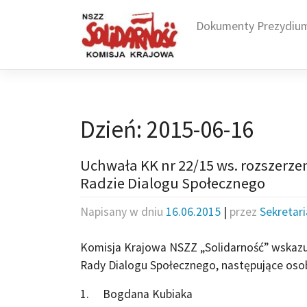
Skip
to
Dokumenty Prezydiu
content
Dzień:
2015-06-16
Uchwała KK nr 22/15 ws. rozszerze
Radzie Dialogu Społecznego
Napisany w dniu
16.06.2015
|
przez
Sekretar
Komisja Krajowa NSZZ „Solidarność” wskazuj
Rady Dialogu Społecznego, następujące oso
1. Bogdana Kubiaka