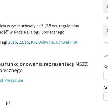
 w życie uchwały nr 21/15 ws. regulaminu
ność” w Radzie Dialogu Społecznego.
Tagi
2015
,
22/15
,
KK
,
Uchwała
,
Uchwała KK
cz
« 
nu funkcjonowania reprezentacji NSZZ
K
połecznego
Kat
do
iat Prezydium
Ar
Ar
§ 1