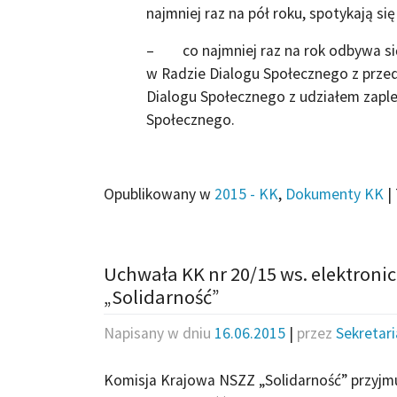
najmniej raz na pół roku, spotykają si
– co najmniej raz na rok odbywa się
w Radzie Dialogu Społecznego z prz
Dialogu Społecznego z udziałem zapl
Społecznego.
Opublikowany w
2015 - KK
,
Dokumenty KK
|
Uchwała KK nr 20/15 ws. elektroni
„Solidarność”
Napisany w dniu
16.06.2015
|
przez
Sekretar
Komisja Krajowa NSZZ „Solidarność” przyjmuj