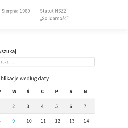
 Sierpnia 1980
Statut NSZZ
„Solidarność”
szukaj
blikacje według daty
P
W
Ś
C
P
S
N
1
2
3
4
5
6
7
8
9
10
11
12
13
14