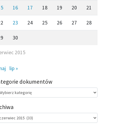
15
16
17
18
19
20
21
22
23
24
25
26
27
28
29
30
erwiec 2015
maj
lip »
ategorie dokumentów
egorie
kumentów
chiwa
chiwa