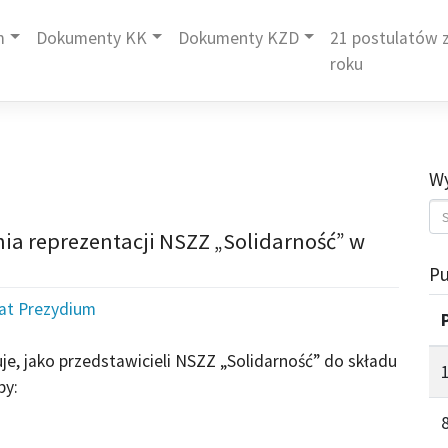
m
Dokumenty KK
Dokumenty KZD
21 postulatów z
roku
Wy
nia reprezentacji NSZZ „Solidarność” w
Pu
iat Prezydium
e, jako przedstawicieli NSZZ „Solidarność” do składu
by: