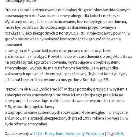
następujący aspekt.
Projekt zakłada zróżnicowanie minimalnej długości okresów składkowych
uprawniających do świadczenia emerytalnego dla kobiet i mężczyzn.
Wyrażamy obawę, że takie zróżnicowanie, bez należytego uzasadnienia,
może być podstawą do skutecznego zaskarżenia proponowanych
rozwiązań, jako niezgodnych z Konstytucją RP. Projektodawcy powinni w
sposób niepodważalny wykazać konieczność takiego zróżnicowania
uprawnień
z uwagi na różny stan faktyczny oraz prawny osób, którye takie
zróżnicowanie ma objąć. Powołanie się w uzasadnieniu do projektu ustawy
na przykłady takiego zróżnicowania, występujące w obrębie systemu
emerytalnego, wydaje się mało trafne tym bardziej, że w przypadku
wskazanych uprawnień do emerytury częściowej, Trybunał Konstytucyjny
już uznał takie zróżnicowanie za niezgodne z Konstytucją RP.
Prezydium KK NSZZ „Solidarność” widząc potrzebę przyjęcia w systemie
zabezpieczenia emerytalnego możliwości wcześniejszego przejścia na
emeryturę, niż przewiduje to aktualnie ustawa o emeryturach i rentach z
FUS, wnosi do projektodawcy
o zaproponowanie systemowych rozwiązań, które uwzględnią faktyczne
zróżnicowanie sytuacji ubezpieczonych przed 1999 rokiem i po wejściu w
życie reformy emerytalnej.
Opublikowany w
2015 - Prezydium
,
Dokumenty Prezydium
|
Tagi
2015
,