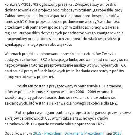
konkurs VP/2015/03 ogłoszony przez KE, Związek złoży wniosek o
dofinansowanie dla projektu pod roboczym tytułem „Europejskie Rady
Zakładowe jako platforma wsparcia dla ponadnarodowych układów
ramowych”. Celem projektu będzie podniesienie wiedzy/świadomości
przedstawicieli partnerów społecznych w zakładach pracy w zakresie
regulacji europejskich dotyczących ponadnarodowego zaangażowania
pracowników oraz podniesienie ich zdolności do właściwej realizacji
wynikających z tego praw i obowiązków.
W ramach projektu zaplanowano przeszkolenie członków Związku
będących członkami ERZ z bieżącego funkcjonowania rad i ich wpływu na
negocjowanie TCAoraz przeprowadzenie analizy wpływu wybranych TCA
na stosunki pracy w filiach krajowych (m.in. badania case study z państw
biorących udział w projekcie).
Projekt ten zostanie przygotowany w partnerstwie z S.Partnerem,
który wspólnie z Komisją Krajową w latach 2008 – 2009 w ramach
współpracy przygotował ośmiodniowe szkolenie dla członków rad
zakładowych, które stanie się kanwą dla nowego szkolenia dla ERZ.
Potencjalni i wymagani partnerzy projektu to organizacje związkowe
z krajów członkowskich UE, w tym także z tzw. nowych krajów
członkowskich. O wsparcie zostanie także poproszona EKZZ.
Opublikowany w
2015 - Prezydium
,
Dokumenty Prezydium
|
Tagi
2015
,