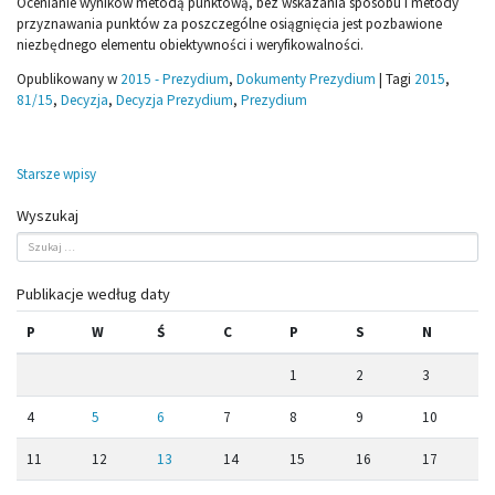
Ocenianie wyników metodą punktową, bez wskazania sposobu i metody
przyznawania punktów za poszczególne osiągnięcia jest pozbawione
niezbędnego elementu obiektywności i weryfikowalności.
Opublikowany w
2015 - Prezydium
,
Dokumenty Prezydium
|
Tagi
2015
,
81/15
,
Decyzja
,
Decyzja Prezydium
,
Prezydium
Nawigacja
Starsze wpisy
po
Wyszukaj
wpisach
Publikacje według daty
P
W
Ś
C
P
S
N
1
2
3
4
5
6
7
8
9
10
11
12
13
14
15
16
17