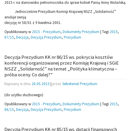
2015 r. na stanowisko pełnomocnika do spraw kobiet Panią Annę Wolańską.
Jednocześnie Prezydium Komisji Krajowej NSZZ „Solidarność”
anuluje swoją
decyzję nr 58/01 z 9 kwietnia 2001.
Opublikowany w
2015 - Prezydium
,
Dokumenty Prezydium
|
Tagi
2015
,
87/15
,
Decyzja
,
Decyzja Prezydium
,
Prezydium
Decyzja Prezydium KK nr 86/15 ws. pokrycia kosztów
konferencji organizowanej przez Komisję Krajową i SGiE
NSZZ „Solidarność” na temat „Polityka klimatyczna –
próba oceny. Co dalej?”
Napisany w dniu
26.05.2015
|
przez
Sekretariat Prezydium
(do użytku służbowego)
Opublikowany w
2015 - Prezydium
,
Dokumenty Prezydium
|
Tagi
2015
,
86/15
,
Decyzja
,
Decyzja Prezydium
,
Prezydium
Decyzja Prezydium KK nr 85/15 ws. dotacji finansowych