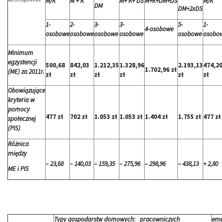
M/K
M + K
M+ K+ DS
M+K+DM+DS
M/K
DM
DM+2xDS
1-
2-
3-
3-
5-
1-
4-osobowe
osobowe
osobowe
osobowe
osobowe
osobowe
osobo
Minimum
egzystencji
500,68
842,03
1.212,35
1.328,96
2.193,13
474,2
1.702,96 zł
(ME) za 2011r.
zł
zł
zł
zł
zł
zł
Obowiązujące
kryteria w
pomocy
477 zł
702 zł
1.053 zł
1.053 zł
1.404 zł
1.755 zł
477 zł
społecznej
(PIS)
Różnica
między
– 23,68
– 140,03
– 159,35
– 275,96
– 298,96
– 438,13
+ 2,80
ME i PIS
Typy gospodarstw domowych: pracowniczych
eme