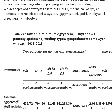
poziom minimum egzystencji, jak i progów interwencji socjalnej
w okresie sprawozdawczym za lata 2010-2013, można zauważyć, że
pomoc społeczna nie chroni w wystarczającym stopniu polskich obywateli
przed skrajnym ubóstwem.
Tab. Zestawienie minimum egzystencji i kryteriów z
pomocy społecznej według typów gospodarstw domowych
w latach 2011-2013
Typy gospodarstw domowych: pracowniczych
emeryc
M+K+
M+ K+
M+ K+
Wyszczególnienie
M/K
M + K
M+K+DM+DS
M/K
DM
DS
DM+2xDS
1-
2-
3-
3-
5-
1-
4-osobowe
osobowe
osobowe
osobowe
osobowe
osobowe
osobo
Minimum
egzystencji
472,72
794,20
1.145,64
1253,30
2.069,83
447,54
1.607,93 zł
(ME) za 2010r.
zł
zł
zł
zł
zł
zł