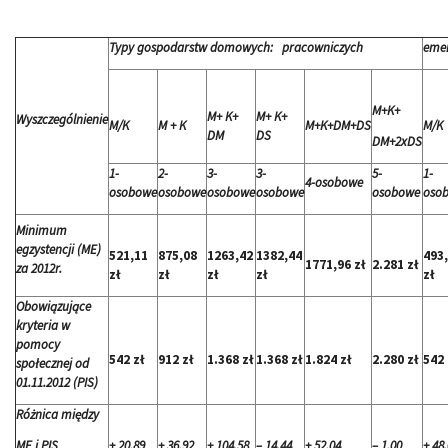
Typy gospodarstw domowych: pracowniczych
emer
M+K+
M+ K+
M+ K+
Wyszczególnienie
M/K
M + K
M+K+DM+DS
M/K
DM
DS
DM+2xDS
1-
2-
3-
3-
5-
1-
4-osobowe
osobowe
osobowe
osobowe
osobowe
osobowe
oso
Minimum
egzystencji (ME)
521,11
875,08
1263,42
1382,44
493
1771,96 zł
2.281 zł
za 2012r.
zł
zł
zł
zł
zł
Obowiązujące
kryteria w
pomocy
542 zł
912 zł
1.368 zł
1.368 zł
1.824 zł
2.280 zł
542 
społecznej od
01.11.2012 (PIS)
Różnica między
ME i PIS
+ 20,89
+ 36,92
+ 104,58
– 14,44
+ 52,04
– 1,00
+ 48