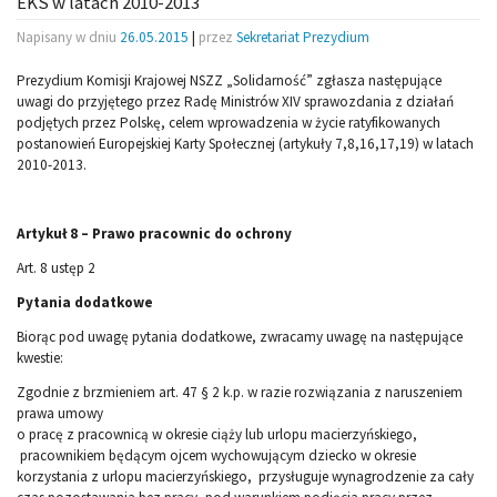
EKS w latach 2010-2013
Napisany w dniu
26.05.2015
|
przez
Sekretariat Prezydium
Prezydium Komisji Krajowej NSZZ „Solidarność” zgłasza następujące
uwagi do przyjętego przez Radę Ministrów XIV sprawozdania z działań
podjętych przez Polskę, celem wprowadzenia w życie ratyfikowanych
postanowień Europejskiej Karty Społecznej (artykuły 7,8,16,17,19) w latach
2010-2013.
Artykuł 8 – Prawo pracownic do ochrony
Art. 8 ustęp 2
Pytania dodatkowe
Biorąc pod uwagę pytania dodatkowe, zwracamy uwagę na następujące
kwestie:
Zgodnie z brzmieniem art. 47 § 2 k.p. w razie rozwiązania z naruszeniem
prawa umowy
o pracę z pracownicą w okresie ciąży lub urlopu macierzyńskiego,
pracownikiem będącym ojcem wychowującym dziecko w okresie
korzystania z urlopu macierzyńskiego, przysługuje wynagrodzenie za cały