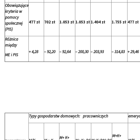
Obowiązujące
kryteria w
pomocy
477 zł
702 zł
1.053 zł
1.053 zł
1.404 zł
1.755 zł
477 zł
społecznej
(PIS)
Różnica
między
+ 4,28
– 92,20
– 92,64
– 200,30
– 203,93
– 314,83
+ 29,46
ME i PIS
Typy gospodarstw domowych: pracowniczych
emeryc
M+K+
M+ K+
Wyszczególnienie