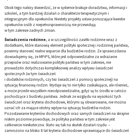
Obok tego należy stwierdzić, że w systemie brakuje doradztwa, informacji i
szkoleń, a tym bardziej działań o charakterze terapeutycznym i
integracyjnym dla opiekunów. Niestety projekty ustaw poruszające kwestie
opiekunów osób z niepełnosprawnością nie przewidują
w tym zakresie żadnych zmian.
Świadczenia rodzinne
, a w szczególności zasiłki rodzinne wraz z
dodatkami, które stanowią element polityki społecznej i rodzinnej państwa,
powinny stanowić realne wsparcie dla budżetów rodzin. Ze sprawozdania
dowiadujemy się, że MPiPS, które jest odpowiedzialne za wdrażanie
przepisów oraz realizowanie polityki państwa w tym zakresie, nie
prowadziło dotychczas kompleksowej analizy wpływu świadczeń
społecznych (w tym świadczeń
i dodatków rodzinnych, czy też świadczeń z pomocy społecznej) na
sytuację finansową rodzin. Wydaje się to nie tylko zaskakujące, ale również,
a może przede wszystkim nieodpowiedzialne, gdyż są to środki w całości
pochodzące z budżetu państwa. Jednak ze względu na wysokość tych
świadczeń oraz kryteria dochodowe, którymi są obwarowane, nie można
uznać ich za mające istotny wpływ na sytuację budżetów rodzin.
Pozostawianie kryteriów dochodowych oraz samych świadczeń na skrajnie
niskim poziomie powoduje, że polityka państwa w tym zakresie jest
całkowicie nieskuteczna. Stało się tak na skutek działań rządu: –
zamrożono na blisko 8 lat kryteria dochodowe uprawniające do świadczeń