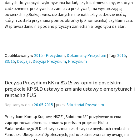
danych dotyczących wykonywania badań, czy lokal mieszkalny, w którym
cudzoziemiec przebywa lub zamierza przebywać, ma wystarczającą
powierzchnię.Brakuje wreszcie danych na temat liczby cudzoziemców,
którym została przyznana pomoc obrońcy (pełnomocnika) czy tłumacza.
W sprawozdaniu nie podano przyczyn zaniechania tego typu działań.
Opublikowany w
2015 - Prezydium
,
Dokumenty Prezydium
|
Tagi
2015
,
83/15
,
Decyzja
,
Decyzja Prezydium
,
Prezydium
Decyzja Prezydium KK nr 82/15 ws. opinii o poselskim
projekcie KP SLD ustawy o zmianie ustawy o emeryturach i
rentach z FUS
Napisany w dniu
26.05.2015
|
przez
Sekretariat Prezydium
Prezydium Komisji Krajowej NSZZ „Solidarność” pozytywnie ocenia
zaproponowane kierunki zmian w poselskim projekcie Klubu
Parlamentarnego SLD ustawy o zmianie ustawy o emeryturach i rentach z
Funduszu Ubezpieczeń Społecznych, jednocześnie zwracamy uwagę na