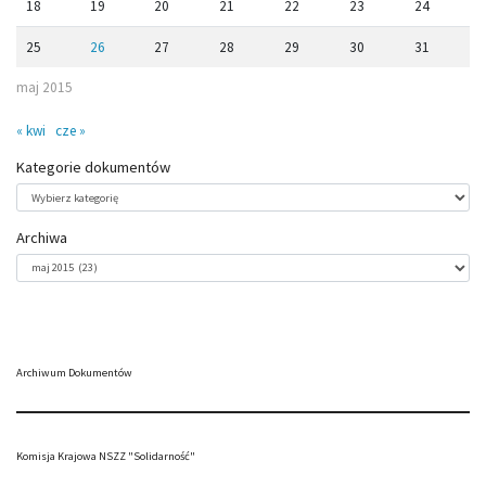
18
19
20
21
22
23
24
25
26
27
28
29
30
31
maj 2015
« kwi
cze »
Kategorie dokumentów
Kategorie
dokumentów
Archiwa
Archiwa
Archiwum Dokumentów
Komisja Krajowa NSZZ "Solidarność"