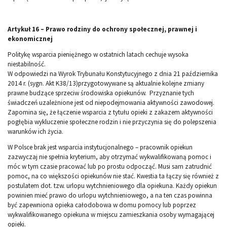
Artykuł 16 – Prawo rodziny do ochrony społecznej, prawnej i
ekonomicznej
Politykę wsparcia pieniężnego w ostatnich latach cechuje wysoka
niestabilność.
W odpowiedzi na Wyrok Trybunału Konstytucyjnego z dnia 21 października
2014 r. (sygn. Akt K38/13)przygotowywane są aktualnie kolejne zmiany
prawne budzące sprzeciw środowiska opiekunów. Przyznanie tych
świadczeń uzależnione jest od niepodejmowania aktywności zawodowej.
Zapomina się, że łączenie wsparcia z tytułu opieki z zakazem aktywności
pogłębia wykluczenie społeczne rodzin i nie przyczynia się do polepszenia
warunków ich życia.
W Polsce brak jest wsparcia instytucjonalnego – pracownik opiekun
zazwyczaj nie spełnia kryterium, aby otrzymać wykwalifikowaną pomoc i
móc w tym czasie pracować lub po prostu odpocząć. Musi sam zatrudnić
pomoc, na co większości opiekunów nie stać. Kwestia ta łączy się również z
postulatem dot. tzw. urlopu wytchnieniowego dla opiekuna. Każdy opiekun
powinien mieć prawo do urlopu wytchnieniowego, a na ten czas powinna
być zapewniona opieka całodobowa w domu pomocy lub poprzez
wykwalifikowanego opiekuna w miejscu zamieszkania osoby wymagającej
opieki.