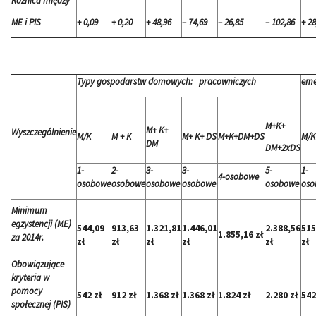
Różnica między
ME i PIS
+ 0,09
+ 0,20
+ 48,96
– 74,69
– 26,85
– 102,86
+ 28
Typy gospodarstw domowych: pracowniczych
eme
M+K+
M+ K+
Wyszczególnienie
M/K
M + K
M+ K+ DS
M+K+DM+DS
M/K
DM
DM+2xDS
1-
2-
3-
3-
5-
1-
4-osobowe
osobowe
osobowe
osobowe
osobowe
osobowe
oso
Minimum
egzystencji (ME)
544,09
913,63
1.321,81
1.446,01
2.388,56
515
1.855,16 zł
za 2014r.
zł
zł
zł
zł
zł
zł
Obowiązujące
kryteria w
pomocy
542 zł
912 zł
1.368 zł
1.368 zł
1.824 zł
2.280 zł
542
społecznej (PIS)