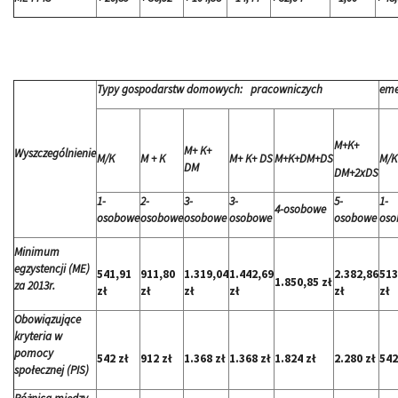
Typy gospodarstw domowych: pracowniczych
eme
M+K+
M+ K+
Wyszczególnienie
M/K
M + K
M+ K+ DS
M+K+DM+DS
M/K
DM
DM+2xDS
1-
2-
3-
3-
5-
1-
4-osobowe
osobowe
osobowe
osobowe
osobowe
osobowe
oso
Minimum
egzystencji (ME)
541,91
911,80
1.319,04
1.442,69
2.382,86
513
1.850,85 zł
za 2013r.
zł
zł
zł
zł
zł
zł
Obowiązujące
kryteria w
pomocy
542 zł
912 zł
1.368 zł
1.368 zł
1.824 zł
2.280 zł
542
społecznej (PIS)