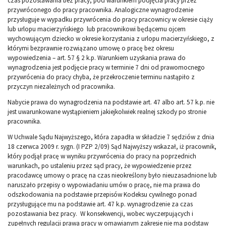
czas pozostawania bez pracy, pod warunkiem podjęcia pracy przez
przywróconego do pracy pracownika. Analogiczne wynagrodzenie
przysługuje w wypadku przywrócenia do pracy pracownicy w okresie ciąży
lub urlopu macierzyńskiego lub pracownikowi będącemu ojcem
wychowującym dziecko w okresie korzystania z urlopu macierzyńskiego, z
którymi bezprawnie rozwiązano umowę o pracę bez okresu
wypowiedzenia – art. 57 § 2 k.p. Warunkiem uzyskania prawa do
wynagrodzenia jest podjęcie pracy w terminie 7 dni od prawomocnego
przywrócenia do pracy chyba, że przekroczenie terminu nastąpiło z
przyczyn niezależnych od pracownika.
Nabycie prawa do wynagrodzenia na podstawie art. 47 albo art. 57 k.p. nie
jest uwarunkowane wystąpieniem jakiejkolwiek realnej szkody po stronie
pracownika.
W Uchwale Sądu Najwyższego, która zapadła w składzie 7 sędziów z dnia
18 czerwca 2009 r. sygn. (I PZP 2/09) Sąd Najwyższy wskazał, iż pracownik,
który podjął pracę w wyniku przywrócenia do pracy na poprzednich
warunkach, po ustaleniu przez sąd pracy, że wypowiedzenie przez
pracodawcę umowy o pracę na czas nieokreślony było nieuzasadnione lub
naruszało przepisy o wypowiadaniu umów o pracę, nie ma prawa do
odszkodowania na podstawie przepisów Kodeksu cywilnego ponad
przysługujące mu na podstawie art. 47 k.p. wynagrodzenie za czas
pozostawania bez pracy. W konsekwencji, wobec wyczerpujących i
zupełnych regulacji prawa pracy w omawianym zakresie nie ma podstaw