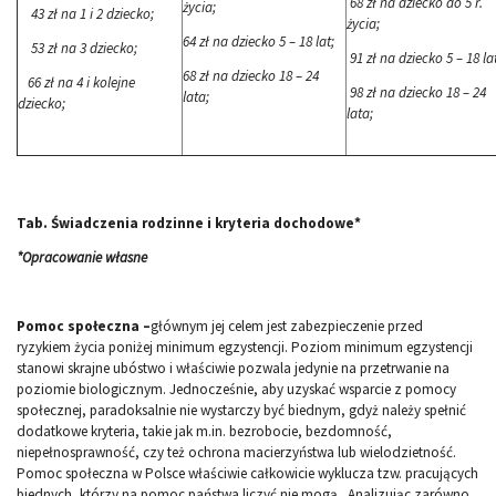
68 zł na dziecko do 5 r.
życia;
43 zł na 1 i 2 dziecko;
życia;
64 zł na dziecko 5 – 18 lat;
53 zł na 3 dziecko;
91 zł na dziecko 5 – 18 lat
68 zł na dziecko 18 – 24
66 zł na 4 i kolejne
98 zł na dziecko 18 – 24
lata;
dziecko;
lata;
Tab. Świadczenia rodzinne i kryteria dochodowe*
*Opracowanie własne
Pomoc społeczna –
głównym jej celem jest zabezpieczenie przed
ryzykiem życia poniżej minimum egzystencji. Poziom minimum egzystencji
stanowi skrajne ubóstwo i właściwie pozwala jedynie na przetrwanie na
poziomie biologicznym. Jednocześnie, aby uzyskać wsparcie z pomocy
społecznej, paradoksalnie nie wystarczy być biednym, gdyż należy spełnić
dodatkowe kryteria, takie jak m.in. bezrobocie, bezdomność,
niepełnosprawność, czy też ochrona macierzyństwa lub wielodzietność.
Pomoc społeczna w Polsce właściwie całkowicie wyklucza tzw. pracujących
biednych, którzy na pomoc państwa liczyć nie mogą. Analizując zarówno