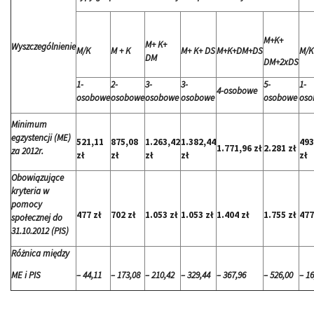
M+K+
M+ K+
Wyszczególnienie
M/K
M + K
M+ K+ DS
M+K+DM+DS
M/K
DM
DM+2xDS
1-
2-
3-
3-
5-
1-
4-osobowe
osobowe
osobowe
osobowe
osobowe
osobowe
oso
Minimum
egzystencji (ME)
521,11
875,08
1.263,42
1.382,44
493
1.771,96 zł
2.281 zł
za 2012r.
zł
zł
zł
zł
zł
Obowiązujące
kryteria w
pomocy
477 zł
702 zł
1.053 zł
1.053 zł
1.404 zł
1.755 zł
477
społecznej do
31.10.2012 (PIS)
Różnica między
ME i PIS
– 44,11
– 173,08
– 210,42
– 329,44
– 367,96
– 526,00
– 16