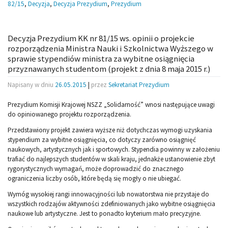
82/15
,
Decyzja
,
Decyzja Prezydium
,
Prezydium
Decyzja Prezydium KK nr 81/15 ws. opinii o projekcie
rozporządzenia Ministra Nauki i Szkolnictwa Wyższego w
sprawie stypendiów ministra za wybitne osiągnięcia
przyznawanych studentom (projekt z dnia 8 maja 2015 r.)
Napisany w dniu
26.05.2015
|
przez
Sekretariat Prezydium
Prezydium Komisji Krajowej NSZZ „Solidarność” wnosi następujące uwagi
do opiniowanego projektu rozporządzenia.
Przedstawiony projekt zawiera wyższe niż dotychczas wymogi uzyskania
stypendium za wybitne osiągnięcia, co dotyczy zarówno osiągnięć
naukowych, artystycznych jak
i sportowych. Stypendia powinny w założeniu
trafiać do najlepszych studentów w skali kraju, jednakże ustanowienie zbyt
rygorystycznych wymagań, może doprowadzić do znacznego
ograniczenia liczby osób, które będą się mogły o nie ubiegać.
Wymóg wysokiej rangi innowacyjności lub nowatorstwa nie przystaje do
wszystkich rodzajów aktywności zdefiniowanych jako wybitne osiągnięcia
naukowe lub artystyczne. Jest to ponadto kryterium mało precyzyjne.