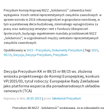
Prezydium Komisji Krajowej NSZZ „Solidarność” zatwierdza treść
wystąpienia trzech central reprezentatywnych związków zawodowych w
sprawie wzrostu w 2016 rokuwynagrodzeń w gospodarce narodowej, w
tym w państwowej sferze budżetowej, minimalnego wynagrodzenia za
pracę oraz waloryzacji emerytur i rent z Funduszu Ubezpieczeń
Społecznych, będącego wypełnieniem mandatu przedstawicieli NSZZ
„Solidarność”, w uzgodnieniach między centralami reprezentatywnych
związków zawodowych.
Opublikowany w
2015 - Prezydium
,
Dokumenty Prezydium
|
Tagi
2015
,
90/15
,
Decyzja
,
Decyzja Prezydium
,
Prezydium
Decyzja Prezydium KK nr 89/15 nr 89/15 ws. złożenia
wniosku projektowego do Komisji Europejskiej, konkurs
VP/2015/03, tytuł roboczy: Europejskie Rady Zakładowe
jako platforma wsparcia dla ponadnarodowych układów
ramowych (TCA)
Napisany w dniu
26.05.2015
|
przez
Sekretariat Prezydium
Prezydium KK NSZZ „Solidarność” postanawia, że w odpowiedzi na