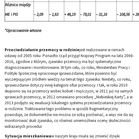
Różnica między
ME i PIS
– 2,09
– 1,63
+ 46,19
– 78,01
– 31,16
– 108,56
+ 26
*Opracowanie własne
Przeciwdziałanie przemocy w rodzinie
jest realizowane w ramach
ustawy od 2005 roku. Ponadto rząd przyjął Krajowy Program na lata 2006-
2016, zgodnie z którym, zjawisko przemocy ma być systematycznie
diagnozowane i monitorowane. W tym celu, co roku, Ministerstwo Pracy i
Polityki Społecznej opracowuje sprawozdanie, które powinno być
wyczerpującym źródłem wiedzy na temat tego zjawiska. Niestety, co roku,
sprawozdanie dotyczy innej kategorii ofiar przemocy. I tak, w roku 2010
skupiono się na przemocy wobec kobiet i mężczyzn, w 2011 już na samych
sprawcach przemocy, w 2012 omawiano procedurę „Niebieskiej Karty”, a w
2013 podjęto się ewaluacji lokalnego systemu przeciwdziałania przemocy
w rodzinie. Traktowanie tego problemu w sposób fragmentaryczny
powoduje, że dokumentów nie można ze sobą porównać, a więc nie da się
monitorować skali zjawiska, co również uniemożliwia ocenę skuteczności
wdrażanych procedur.
Sytuacja mieszkaniowa
w naszym kraju miała się zmienić dzięki