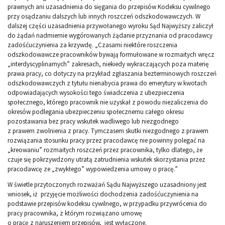
prawnych ani uzasadnienia do sięgania do przepisów Kodeksu cywilnego
przy osądzaniu dalszych lub innych roszczeń odszkodowawczych. W
dalszej części uzasadnienia przywołanego wyroku Sąd Najwyższy zaliczył
do żądań nadmiernie wygórowanych żądanie przyznania od pracodawcy
zadośćuczynienia za krzywdę. „Czasami niektóre roszczenia
odszkodowawcze pracowników bywają formułowane w rozmaitych wręcz
„interdyscyplinarnych” zakresach, niekiedy wykraczających poza materię
prawa pracy, co dotyczy na przykład zgłaszania bezterminowych roszczeń
odszkodowawczych z tytułu nienabycia prawa do emerytury w kwotach
odpowiadających wysokości tego świadczenia z ubezpieczenia
społecznego, którego pracownik nie uzyskał z powodu niezaliczenia do
okresów podlegania ubezpieczeniu społecznemu całego okresu
pozostawania bez pracy wskutek wadliwego lub niezgodnego
z prawem zwolnienia z pracy. Tymczasem skutki niezgodnego z prawem
rozwiązania stosunku pracy przez pracodawcę nie powinny polegać na
„kreowaniu” rozmaitych roszczeń przez pracownika, tylko dlatego, że
czuje się pokrzywdzony utratą zatrudnienia wskutek skorzystania przez
pracodawcę ze „zwykłego” wypowiedzenia umowy o pracę.”
W świetle przytoczonych rozważań Sądu Najwyższego uzasadniony jest
wniosek, iż przyjęcie możliwości dochodzenia zadośćuczynienia na
podstawie przepisów kodeksu cywilnego, w przypadku przywrócenia do
pracy pracownika, z którym rozwiązano umowę
o pracę z naruszeniem przepisów, jest wyłączone.