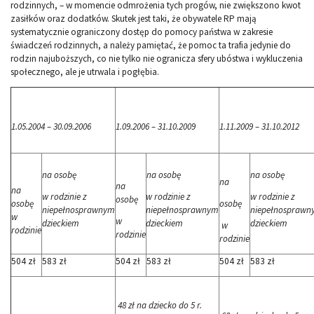
rodzinnych, – w momencie odmrożenia tych progów, nie zwiększono kwot
zasiłków oraz dodatków. Skutek jest taki, że obywatele RP mają
systematycznie ograniczony dostęp do pomocy państwa w zakresie
świadczeń rodzinnych, a należy pamiętać, że pomoc ta trafia jedynie do
rodzin najuboższych, co nie tylko nie ogranicza sfery ubóstwa i wykluczenia
społecznego, ale je utrwala i pogłębia.
1.05.2004 – 30.09.2006
1.09.2006 – 31.10.2009
1.11.2009 – 31.10.2012
na osobę
na osobę
na osobę
na
na
na
w rodzinie z
w rodzinie z
w rodzinie z
osobę
osobę
osobę
niepełnosprawnym
niepełnosprawnym
niepełnosprawn
w
w
dzieckiem
dzieckiem
dzieckiem
w
rodzinie
rodzinie
rodzinie
504 zł
583 zł
504 zł
583 zł
504 zł
583 zł
48 zł na dziecko do 5 r.