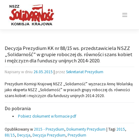
Skip
to
content
Decyzja Prezydium KK nr 88/15 ws. przedstawiciela NSZZ
„Solidarność” w grupie roboczej ds. równości szans kobiet
i mężczyzn dla funduszy unijnych 2014-2020.
Napisany w dniu
26.05.2015
|
przez
Sekretariat Prezydium
Prezydium Komisji Krajowej NSZZ „Solidarność” wyznacza Annę Wolańską
jako eksperta NSZZ „Solidarność” w pracach grupy roboczej ds. równości
szans kobiet i mężczyzn dla funduszy unijnych 2014-2020.
Do pobrania
Pobierz dokument w formacie pdf
Opublikowany w
2015 - Prezydium
,
Dokumenty Prezydium
|
Tagi
2015
,
88/15
,
Decyzja
,
Decyzja Prezydium
,
Prezydium