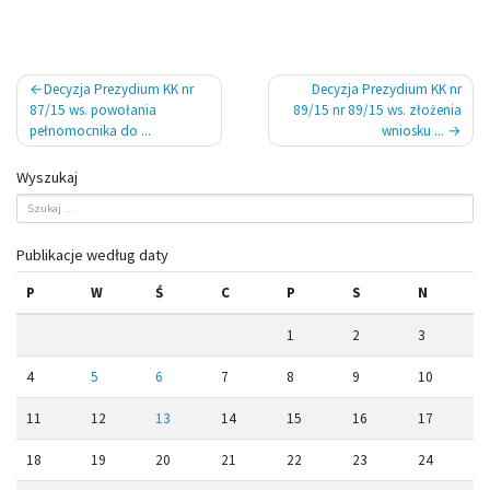
Nawigacja
Decyzja Prezydium KK nr
Decyzja Prezydium KK nr
wpisu
87/15 ws. powołania
89/15 nr 89/15 ws. złożenia
pełnomocnika do ...
wniosku ...
Wyszukaj
Publikacje według daty
P
W
Ś
C
P
S
N
1
2
3
4
5
6
7
8
9
10
11
12
13
14
15
16
17
18
19
20
21
22
23
24