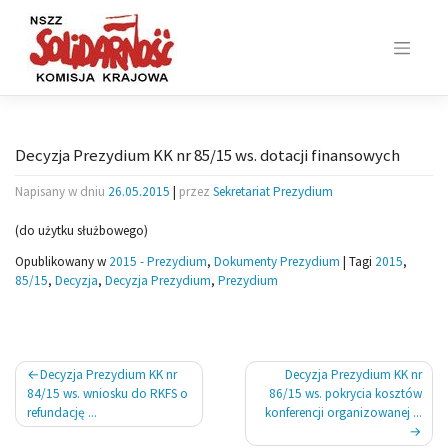
Skip
to
content
Decyzja Prezydium KK nr 85/15 ws. dotacji finansowych
Napisany w dniu
26.05.2015
|
przez
Sekretariat Prezydium
(do użytku służbowego)
Opublikowany w
2015 - Prezydium
,
Dokumenty Prezydium
|
Tagi
2015
,
85/15
,
Decyzja
,
Decyzja Prezydium
,
Prezydium
Nawigacja
Decyzja Prezydium KK nr
Decyzja Prezydium KK nr
wpisu
84/15 ws. wniosku do RKFS o
86/15 ws. pokrycia kosztów
refundację ...
konferencji organizowanej ...