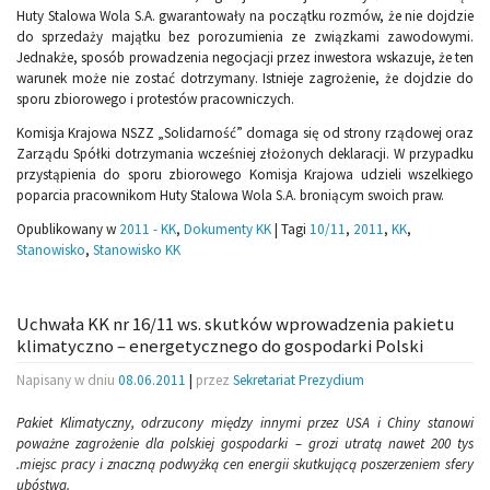
Huty Stalowa Wola S.A. gwarantowały na początku rozmów, że nie dojdzie
do sprzedaży majątku bez porozumienia ze związkami zawodowymi.
Jednakże, sposób prowadzenia negocjacji przez inwestora wskazuje, że ten
warunek może nie zostać dotrzymany. Istnieje zagrożenie, że dojdzie do
sporu zbiorowego i protestów pracowniczych.
Komisja Krajowa NSZZ „Solidarność” domaga się od strony rządowej oraz
Zarządu Spółki dotrzymania wcześniej złożonych deklaracji. W przypadku
przystąpienia do sporu zbiorowego Komisja Krajowa udzieli wszelkiego
poparcia pracownikom Huty Stalowa Wola S.A. broniącym swoich praw.
Opublikowany w
2011 - KK
,
Dokumenty KK
|
Tagi
10/11
,
2011
,
KK
,
Stanowisko
,
Stanowisko KK
Uchwała KK nr 16/11 ws. skutków wprowadzenia pakietu
klimatyczno – energetycznego do gospodarki Polski
Napisany w dniu
08.06.2011
|
przez
Sekretariat Prezydium
Pakiet Klimatyczny, odrzucony między innymi przez USA i Chiny stanowi
poważne zagrożenie dla polskiej gospodarki – grozi utratą nawet 200 tys
.miejsc pracy i znaczną podwyżką cen energii skutkującą poszerzeniem sfery
ubóstwa.