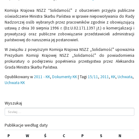
Komisja Krajowa NSZZ “Solidarność” z oburzeniem przyjęła publiczne
oświadczenie Ministra Skarbu Państwa w sprawie niepowoływania do Rady
Nadzorczej osób wybranych przez pracowników zgodnie z obowiązującą
ustawą z dnia 30 sierpnia 1996 r. (Dz.U.02.171.1397 j.t.) o komercjalizacji i
prywatyzacji oraz publiczne zobowiązanie przedstawicieli administracji
państwowej do naruszenia jej postanowień.
W związku z powyższym Komisja Krajowa NSZZ „Solidarność” upoważnia
Prezydium Komisji Krajowej NSZZ „Solidarność” do powiadomienia
prokuratury o podejrzeniu popełnienia przestępstwa przez Aleksandra
Grada Ministra Skarbu Państwa.
Opublikowany w
2011 - KK
,
Dokumenty KK
|
Tagi
15/11
,
2011
,
KK
,
Uchwała
,
Uchwała KK
Wyszukaj
Publikacje według daty
P
W
Ś
C
P
S
N