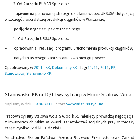
Od Zarządu BUMAR Sp. z o.o.:
– ujawnienia planowanej strategii działania wobec URSUSA dotyczącej
w szczególności dalszej produkcji ciągników w Warszawie,
– podjęcia negocjacji pakietu socjalnego.
Od Zarządu URSUS Sp. z o.o.:
– opracowania i realizacji programu uruchomienia produkcji ciągników,
– natychmiastowego zaprzestania zwolnień grupowych.
Opublikowany w
2011 - KK
,
Dokumenty KK
|
Tagi
11/11
,
2011
,
KK
,
Stanowisko
,
Stanowisko KK
Stanowisko KK nr 10/11 ws. sytuacji w Hucie Stalowa Wola
Napisany w dniu
08.06.2011
|
przez
Sekretariat Prezydium
Pracownicy Huty Stalowa Wola S.A. od kilku miesięcy prowadzą negocjacje
z inwestorem chińskim w kwestii zabezpieczeń socjalnych przy sprzedaży
części cywilnej Spółki – Oddział I.
Ministerstwo Skarbu Państwa, Agencja Rozwoju Przemysłu oraz Zarząd