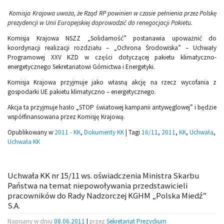
Komisja Krajowa uważa, że Rząd RP powinien w czasie pełnienia przez Polskę
prezydencji w Unii Europejskiej doprowadzić do renegocjacji Pakietu.
Komisja Krajowa NSZZ „Solidarność” postanawia upoważnić do
koordynacji realizacji rozdziału – „Ochrona Środowiska” – Uchwały
Programowej XXV KZD w części dotyczącej pakietu klimatyczno-
energetycznego Sekretariatowi Górnictwa i Energetyki.
Komisja Krajowa przyjmuje jako własną akcję na rzecz wycofania z
gospodarki UE pakietu klimatyczno – energetycznego.
Akcja ta przyjmuje hasło „STOP światowej kampanii antywęglowej” i będzie
współfinansowana przez Komisję Krajową.
Opublikowany w
2011 - KK
,
Dokumenty KK
|
Tagi
16/11
,
2011
,
KK
,
Uchwała
,
Uchwała KK
Uchwała KK nr 15/11 ws. oświadczenia Ministra Skarbu
Państwa na temat niepowoływania przedstawicieli
pracowników do Rady Nadzorczej KGHM „Polska Miedź”
S.A.
Napisany w dniu
08.06.2011
|
przez
Sekretariat Prezydium