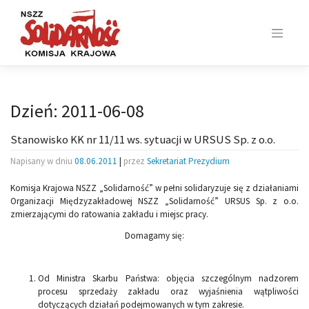
Skip
to
content
Dzień:
2011-06-08
Stanowisko KK nr 11/11 ws. sytuacji w URSUS Sp. z o.o.
Napisany w dniu
08.06.2011
|
przez
Sekretariat Prezydium
Komisja Krajowa NSZZ „Solidarność” w pełni solidaryzuje się z działaniami
Organizacji Międzyzakładowej NSZZ „Solidarność” URSUS Sp. z o.o.
zmierzającymi do ratowania zakładu i miejsc pracy.
Domagamy się:
Od Ministra Skarbu Państwa: objęcia szczególnym nadzorem
procesu sprzedaży zakładu oraz wyjaśnienia wątpliwości
dotyczących działań podejmowanych w tym zakresie.