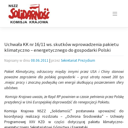
Skip
to
content
Uchwała KK nr 16/11 ws. skutków wprowadzenia pakietu
klimatyczno – energetycznego do gospodarki Polski
Napisany w dniu
08.06.2011
|
przez
Sekretariat Prezydium
Pakiet Klimatyczny, odrzucony między innymi przez USA i Chiny stanowi
poważne zagrożenie dla polskiej gospodarki – grozi utratą nawet 200 tys
.miejsc pracy i znaczną podwyżką cen energii skutkującą poszerzeniem sfery
ubóstwa.
Komisja Krajowa uważa, że Rząd RP powinien w czasie pełnienia przez Polskę
prezydencji w Unii Europejskiej doprowadzić do renegocjacji Pakietu.
Komisja Krajowa NSZZ „Solidarność” postanawia upoważnić do
koordynacji realizacji rozdziału – „Ochrona Środowiska” – Uchwały
Programowej XXV KZD w części dotyczącej pakietu klimatyczno-
energetycznego Sekretariatowi Górnictwa i Energetyki.