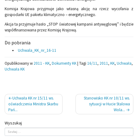
Komisja Krajowa przyjmuje jako własną akcję na rzecz wycofania z
gospodarki UE pakietu klimatyczno – energetycznego.
Akcja ta przyjmuje hasło „STOP światowej kampanii antywęglowej” i będzie
współfinansowana przez Komisję Krajową.
Do pobrania
Uchwala_KK_nr_16-11
Opublikowany w
2011 - KK
,
Dokumenty KK
|
Tagi
16/11
,
2011
,
KK
,
Uchwała
,
Uchwała KK
Nawigacja
Uchwała KK nr 15/11 ws.
Stanowisko KK nr 10/11 ws.
wpisu
oświadczenia Ministra Skarbu
sytuacji w Hucie Stalowa
Pań...
Wola...
Wyszukaj