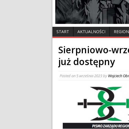
START
AKTUALNOŚCI
REGION
Sierpniowo-wrz
już dostępny
Posted on
5 września 2023
by
Wojciech Ob