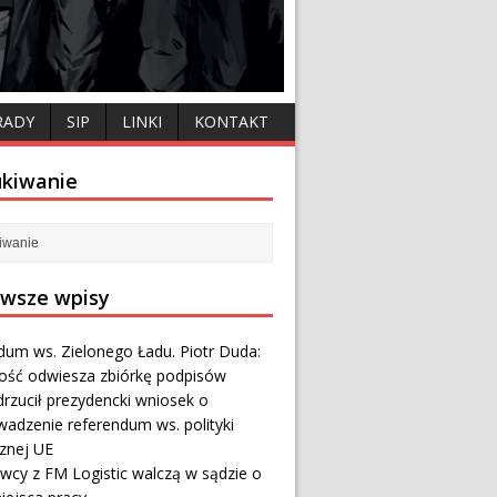
RADY
SIP
LINKI
KONTAKT
kiwanie
wsze wpisy
dum ws. Zielonego Ładu. Piotr Duda:
ność odwiesza zbiórkę podpisów
rzucił prezydencki wniosek o
wadzenie referendum ws. polityki
cznej UE
wcy z FM Logistic walczą w sądzie o