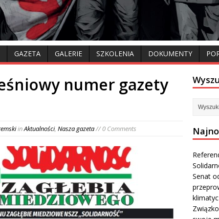
GAZETA
GALERIE
SZKOLENIA
DOKUMENTY
PO
eśniowy numer gazety
Wyszu
remski
in
Aktualności
,
Nasza gazeta
// 0 Comments
Najno
Referen
Solidar
Senat od
przepro
klimaty
Związko