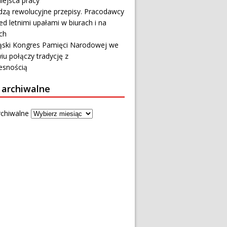
iejsca pracy
zą rewolucyjne przepisy. Pracodawcy
ed letnimi upałami w biurach i na
ch
ąski Kongres Pamięci Narodowej we
u połączy tradycję z
snością
 archiwalne
rchiwalne