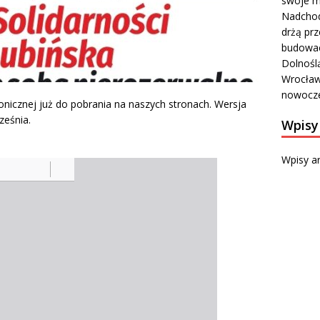
swoje m
Nadchod
drżą prz
budowa
Dolnośl
Wrocławi
nowocze
onicznej już do pobrania na naszych stronach. Wersja
ześnia.
Wpisy
Wpisy a