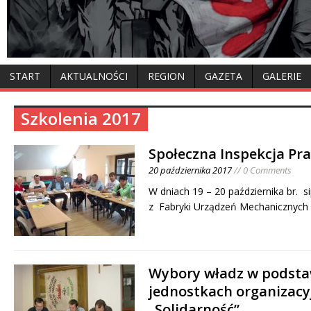
START
AKTUALNOŚCI
REGION
GAZETA
GALERIE
Szkolenia 2017
Społeczna Inspekcja Pr
20 października 2017
// 0 Comments
W dniach 19 – 20 października br. 
z Fabryki Urządzeń Mechanicznyc
Wybory władz w podst
jednostkach organizac
„Solidarność”