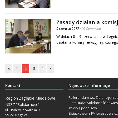
Zasady działania komisj
9 czerwca 2017
// 0 Comments
W dniach 8 – 9 czerwca br. w Legnic
działania komisji rewizyjnej, które
«
1
2
3
4
»
Kontakt
Najnowsze informacje
Referendum ws. Zielonego Ład
Region Zagłębie Miedziowe
Piotr Duda: Solidarność odwie
NSZZ "Solidarność"
zbiórkę podpisów
ul. Fryderyka Skarbka 9
Związkowcy z FM Logistic walcz
59-220 Legnica