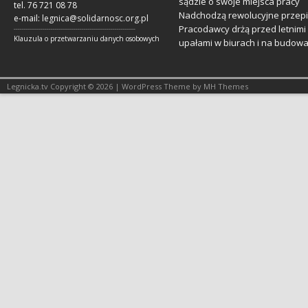
sądzie o swoje miejsca pracy
tel. 76 721 08 78
Nadchodzą rewolucyjne przepi
e-mail:
legnica@solidarnosc.org.pl
Pracodawcy drżą przed letnimi
___________________________________________________________
Klauzula o przetwarzaniu danych osobowych
upałami w biurach i na budow
Legnicka.tv Copyright © 2026 | WordPress Theme by MH Themes