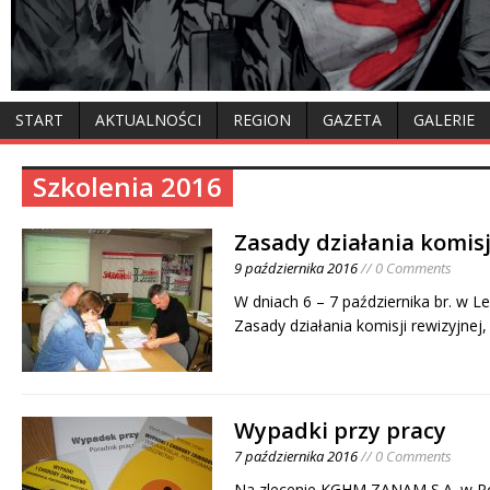
START
AKTUALNOŚCI
REGION
GAZETA
GALERIE
Szkolenia 2016
Zasady działania komisj
9 października 2016
// 0 Comments
W dniach 6 – 7 października br. w Le
Zasady działania komisji rewizyjnej
Wypadki przy pracy
7 października 2016
// 0 Comments
Na zlecenie KGHM ZANAM S.A. w Po