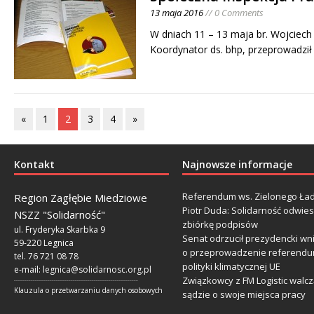
13 maja 2016
// 0 Comments
W dniach 11 – 13 maja br. Wojciech
Koordynator ds. bhp, przeprowadził
«
1
2
3
4
»
Kontakt
Najnowsze informacje
Referendum ws. Zielonego Ład
Region Zagłębie Miedziowe
Piotr Duda: Solidarność odwie
NSZZ "Solidarność"
zbiórkę podpisów
ul. Fryderyka Skarbka 9
Senat odrzucił prezydencki wn
59-220 Legnica
o przeprowadzenie referendu
tel. 76 721 08 78
polityki klimatycznej UE
e-mail:
legnica@solidarnosc.org.pl
Związkowcy z FM Logistic walcz
___________________________________________________________
Klauzula o przetwarzaniu danych osobowych
sądzie o swoje miejsca pracy