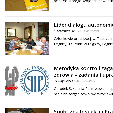
podczas którego Wojciech Zawadzk
Lider dialogu autonomic
10 czerwca 2016
// 0 Comments
Członkowie organizacji w: Teatrze 
Legnicy, Tauronie w Legnicy, Legni
Metodyka kontroli zag
zdrowia – zadania i upr
31 maja 2016
// 0 Comments
Ośrodek Szkolenia Państwowej Inspe
maja br. zorganizował we Wrocław
Społeczna Inspekcja Pr