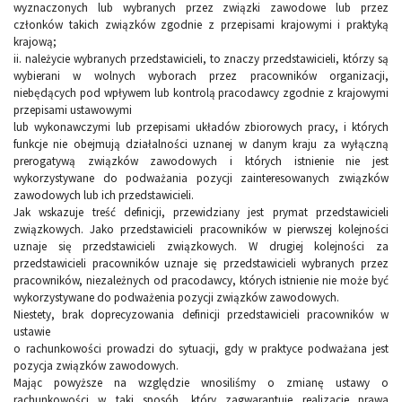
wyznaczonych lub wybranych przez związki zawodowe lub przez
członków takich związków zgodnie z przepisami krajowymi i praktyką
krajową;
ii. należycie wybranych przedstawicieli, to znaczy przedstawicieli, którzy są
wybierani w wolnych wyborach przez pracowników organizacji,
niebędących pod wpływem lub kontrolą pracodawcy zgodnie z krajowymi
przepisami ustawowymi
lub wykonawczymi lub przepisami układów zbiorowych pracy, i których
funkcje nie obejmują działalności uznanej w danym kraju za wyłączną
prerogatywą związków zawodowych i których istnienie nie jest
wykorzystywane do podważania pozycji zainteresowanych związków
zawodowych lub ich przedstawicieli.
Jak wskazuje treść definicji, przewidziany jest prymat przedstawicieli
związkowych. Jako przedstawicieli pracowników w pierwszej kolejności
uznaje się przedstawicieli związkowych. W drugiej kolejności za
przedstawicieli pracowników uznaje się przedstawicieli wybranych przez
pracowników, niezależnych od pracodawcy, których istnienie nie może być
wykorzystywane do podważenia pozycji związków zawodowych.
Niestety, brak doprecyzowania definicji przedstawicieli pracowników w
ustawie
o rachunkowości prowadzi do sytuacji, gdy w praktyce podważana jest
pozycja związków zawodowych.
Mając powyższe na względzie wnosiliśmy o zmianę ustawy o
rachunkowości w taki sposób, który zagwarantuje realizacje prawa