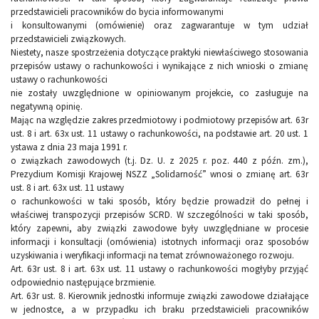
przedstawicieli pracowników do bycia informowanymi
i konsultowanymi (omówienie) oraz zagwarantuje w tym udział
przedstawicieli związkowych.
Niestety, nasze spostrzeżenia dotyczące praktyki niewłaściwego stosowania
przepisów ustawy o rachunkowości i wynikające z nich wnioski o zmianę
ustawy o rachunkowości
nie zostały uwzględnione w opiniowanym projekcie, co zasługuje na
negatywną opinię.
Mając na względzie zakres przedmiotowy i podmiotowy przepisów art. 63r
ust. 8 i art. 63x ust. 11 ustawy o rachunkowości, na podstawie art. 20 ust. 1
ystawa z dnia 23 maja 1991 r.
o związkach zawodowych (t.j. Dz. U. z 2025 r. poz. 440 z późn. zm.),
Prezydium Komisji Krajowej NSZZ „Solidarność” wnosi o zmianę art. 63r
ust. 8 i art. 63x ust. 11 ustawy
o rachunkowości w taki sposób, który będzie prowadził do pełnej i
właściwej transpozycji przepisów SCRD. W szczególności w taki sposób,
który zapewni, aby związki zawodowe były uwzględniane w procesie
informacji i konsultacji (omówienia) istotnych informacji oraz sposobów
uzyskiwania i weryfikacji informacji na temat zrównoważonego rozwoju.
Art. 63r ust. 8 i art. 63x ust. 11 ustawy o rachunkowości mogłyby przyjąć
odpowiednio następujące brzmienie.
Art. 63r ust. 8. Kierownik jednostki informuje związki zawodowe działające
w jednostce, a w przypadku ich braku przedstawicieli pracowników