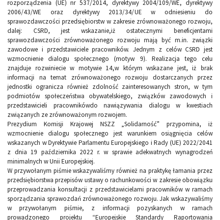
rozporządzenia (UE) nr 537/2014, dyrektywy 2004/109/WE, dyrektywy
2006/43/WE oraz dyrektywy 2013/34/UE w odniesieniu do
sprawozdawczości przedsiębiorstw w zakresie zrównoważonego rozwoju,
dalej: CSRD, jest wskazanie,iż ostatecznymi beneficjentami
sprawozdawczości zrównoważonego rozwoju mają być m.in. związki
zawodowe i przedstawiciele pracowników. Jednym z celów CSRD jest
wzmocnienie dialogu społecznego (motyw 9). Realizacja tego celu
znajduje rozwiniecie w motywie 14,w którym wskazane jest, iż brak
informacji na temat zrównoważonego rozwoju dostarczanych przez
jednostki ogranicza również zdolność zainteresowanych stron, w tym
podmiotów społeczeństwa obywatelskiego, związków zawodowych i
przedstawicieli pracownikówdo nawiązywania dialogu w kwestiach
związanych ze zrównoważonym rozwojem.
Prezydium Komisji Krajowej NSZZ „Solidarność” przypomina, iż
wzmocnienie dialogu społecznego jest warunkiem osiągnięcia celów
wskazanych w Dyrektywie Parlamentu Europejskiego i Rady (UE) 2022/2041
z dnia 19 października 2022 r. w sprawie adekwatnych wynagrodzeń
minimalnych w Unii Europejskiej.
W przywołanym piśmie wskazywaliśmy również na praktykę łamania przez
przedsiębiorstwa przepisów ustawy o rachunkowości w zakresie obowiązku
przeprowadzania konsultacji z przedstawicielami pracowników w ramach
sporządzania sprawozdań zrównoważonego rozwoju. Jak wskazywaliśmy
w przywołanym piśmie, z informacji pozyskanych w ramach
prowadzonego projektu “Europejskie Standardy Raportowania