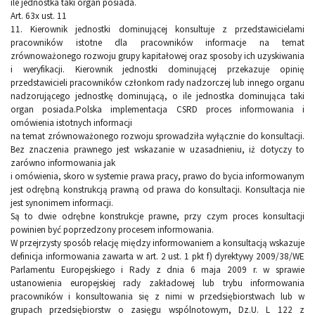
ile jednostka taki organ posiada.
Art. 63x ust. 11
11. Kierownik jednostki dominującej konsultuje z przedstawicielami
pracowników istotne dla pracowników informacje na temat
zrównoważonego rozwoju grupy kapitałowej oraz sposoby ich uzyskiwania
i weryfikacji. Kierownik jednostki dominującej przekazuje opinię
przedstawicieli pracowników członkom rady nadzorczej lub innego organu
nadzorującego jednostkę dominującą, o ile jednostka dominująca taki
organ posiada.Polska implementacja CSRD proces informowania i
omówienia istotnych informacji
na temat zrównoważonego rozwoju sprowadziła wyłącznie do konsultacji.
Bez znaczenia prawnego jest wskazanie w uzasadnieniu, iż dotyczy to
zarówno informowania jak
i omówienia, skoro w systemie prawa pracy, prawo do bycia informowanym
jest odrębną konstrukcją prawną od prawa do konsultacji. Konsultacja nie
jest synonimem informacji.
Są to dwie odrębne konstrukcje prawne, przy czym proces konsultacji
powinien być poprzedzony procesem informowania.
W przejrzysty sposób relację między informowaniem a konsultacją wskazuje
definicja informowania zawarta w art. 2 ust. 1 pkt f) dyrektywy 2009/38/WE
Parlamentu Europejskiego i Rady z dnia 6 maja 2009 r. w sprawie
ustanowienia europejskiej rady zakładowej lub trybu informowania
pracowników i konsultowania się z nimi w przedsiębiorstwach lub w
grupach przedsiębiorstw o zasięgu wspólnotowym, Dz.U. L 122 z