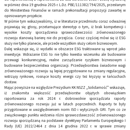
w piśmiez dnia 19 grudnia 2025 r. L.Dz. PBE/111382/794/2025, przesłanym
do Ministerstwa Finansów w ramach prekonsultacji propozycji zawartej w
opiniowanym projekcie.
W piśmie tym wskazywaliśmy, iż w literaturze przedmiotu coraz odważniej
pojawiają się głosy, przełamujące stereotyp o tym, iż brak kompetencji i
wysokie koszty sporządzenia sprawozdawczości zrównoważonego
rozwoju stanowią barierę nie do przejścia. Coraz częściej mówi się iż ESG
służy nie tylko planecie, ale przede wszystkim służy celom biznesowym.
Dalej wskazuje się, iż wydatki w obszarze ESG traktowane są wprost jako
inwestycje. Wdrażanie ESG to nie tylko kwestia wizerunku ale budowanie
przewagi konkurencyjnej, realne zarządzanie ryzykiem biznesowym i
budowanie bezpieczeństwa organizacji. Przedsiębiorstwa świadome wagi
zrównoważonego rozwoju są lepiej przygotowane na zmiany regulacyjne,
wstrząsy rynkowe, rosnące koszty energii czy też kryzysy w łańcuchach
dostaw.
Mając powyższe na względzie Prezydium KK NSZZ „Solidarność” wskazuje,
iż znakomita większość przedsiębiorstw objętych obowiązkiem
raportowania za rok 2024 r. dobrowolnie sporządzała raporty
zrównoważonego rozwoju już w latach poprzednich. Raporty te były
przygotowane w uwzględnieniem norm ISO i wytycznych GRI. Tym co ze
związkowego punktu widzenia różni sprawozdawczość zrównoważonego
rozwoju sporządzaną na podstawie dyrektywy Parlamentu Europejskiego I
Rady (UE) 2022/2464 z dnia 14 grudnia 2022 r. w sprawie zmiany