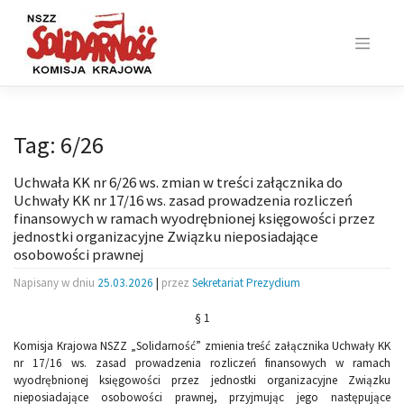
Skip
to
content
Tag:
6/26
Uchwała KK nr 6/26 ws. zmian w treści załącznika do
Uchwały KK nr 17/16 ws. zasad prowadzenia rozliczeń
finansowych w ramach wyodrębnionej księgowości przez
jednostki organizacyjne Związku nieposiadające
osobowości prawnej
Napisany w dniu
25.03.2026
|
przez
Sekretariat Prezydium
§ 1
Komisja Krajowa NSZZ „Solidarność” zmienia treść załącznika Uchwały KK
nr 17/16 ws. zasad prowadzenia rozliczeń finansowych w ramach
wyodrębnionej księgowości przez jednostki organizacyjne Związku
nieposiadające osobowości prawnej, przyjmując jego następujące