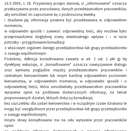
16.5.2009, s. 28. Przywołany przepis stanowi, iż „informowanie” oznacza
przekazywanie przez pracodawcę danych przedstawicielom pracowników,
aby umożliwić im zapoznanie się z podnoszoną kwestią
i zbadanie jej; informacja powinna być przedstawiana w odpowiednim
momencie,
w odpowiedni sposób i zawierać odpowiednią treść, aby możliwe było
przeprowadzenie dogłębnej oceny ewentualnego wpływu i – w razie
potrzeby – przygotowanie konsultacji
z właściwym organem danego przedsiębiorstwa lub grupy przedsiębiorstw
o zasięgu wspólnotowym.
Podobnie, definicja konsultowania zawarta w art. 2 ust. 1 pkt g) tej
dyrektywy wskazuje, iż „konsultowanie” oznacza nawiązywanie dialogu
oraz wymianę poglądów między przedstawicielami pracowników i
centralnym kierownictwem lub innym bardziej odpowiednim poziomem
kierownictwa, w odpowiednim momencie, w odpowiedni sposób i o
odpowiedniej treści, która umożliwiłaby przedstawicielom pracowników
wyrażenie opinii na podstawie dostarczonych informacji, na temat
proponowanych działań, których dotyczą konsultacje;
bez uszczerbku dla zadań kierownictwa i w rozsądnym czasie działania te
mogą być uwzględnione przez przedsiębiorstwa lub grupy przedsiębiorstw
o zasięgu wspólnotowym;
Innymi słowy konsultowanie ma na celu wyrażenie przez pracowników
opinii