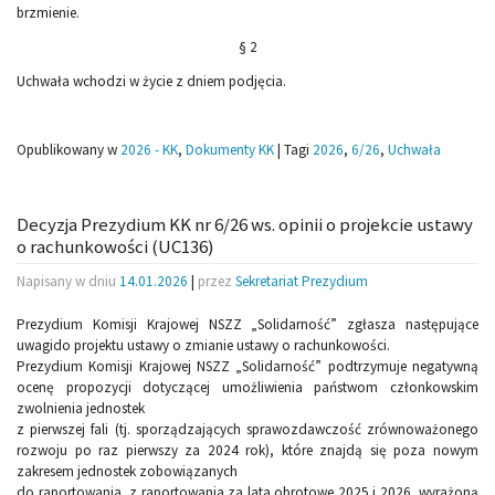
brzmienie.
§ 2
Uchwała wchodzi w życie z dniem podjęcia.
Opublikowany w
2026 - KK
,
Dokumenty KK
|
Tagi
2026
,
6/26
,
Uchwała
Decyzja Prezydium KK nr 6/26 ws. opinii o projekcie ustawy
o rachunkowości (UC136)
Napisany w dniu
14.01.2026
|
przez
Sekretariat Prezydium
Prezydium Komisji Krajowej NSZZ „Solidarność” zgłasza następujące
uwagido projektu ustawy o zmianie ustawy o rachunkowości.
Prezydium Komisji Krajowej NSZZ „Solidarność” podtrzymuje negatywną
ocenę propozycji dotyczącej umożliwienia państwom członkowskim
zwolnienia jednostek
z pierwszej fali (tj. sporządzających sprawozdawczość zrównoważonego
rozwoju po raz pierwszy za 2024 rok), które znajdą się poza nowym
zakresem jednostek zobowiązanych
do raportowania, z raportowania za lata obrotowe 2025 i 2026, wyrażoną