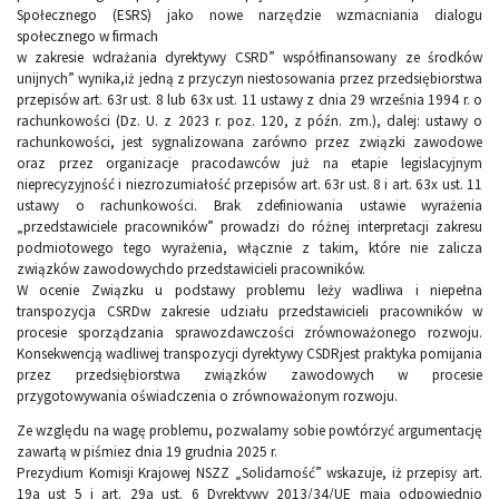
Społecznego (ESRS) jako nowe narzędzie wzmacniania dialogu
społecznego w firmach
w zakresie wdrażania dyrektywy CSRD” współfinansowany ze środków
unijnych” wynika,iż jedną z przyczyn niestosowania przez przedsiębiorstwa
przepisów art. 63r ust. 8 lub 63x ust. 11 ustawy z dnia 29 września 1994 r. o
rachunkowości (Dz. U. z 2023 r. poz. 120, z późn. zm.), dalej: ustawy o
rachunkowości, jest sygnalizowana zarówno przez związki zawodowe
oraz przez organizacje pracodawców już na etapie legislacyjnym
nieprecyzyjność i niezrozumiałość przepisów art. 63r ust. 8 i art. 63x ust. 11
ustawy o rachunkowości. Brak zdefiniowania ustawie wyrażenia
„przedstawiciele pracowników” prowadzi do różnej interpretacji zakresu
podmiotowego tego wyrażenia, włącznie z takim, które nie zalicza
związków zawodowychdo przedstawicieli pracowników.
W ocenie Związku u podstawy problemu leży wadliwa i niepełna
transpozycja CSRDw zakresie udziału przedstawicieli pracowników w
procesie sporządzania sprawozdawczości zrównoważonego rozwoju.
Konsekwencją wadliwej transpozycji dyrektywy CSDRjest praktyka pomijania
przez przedsiębiorstwa związków zawodowych w procesie
przygotowywania oświadczenia o zrównoważonym rozwoju.
Ze względu na wagę problemu, pozwalamy sobie powtórzyć argumentację
zawartą w piśmiez dnia 19 grudnia 2025 r.
Prezydium Komisji Krajowej NSZZ „Solidarność” wskazuje, iż przepisy art.
19a ust 5 i art. 29a ust. 6 Dyrektywy 2013/34/UE mają odpowiednio