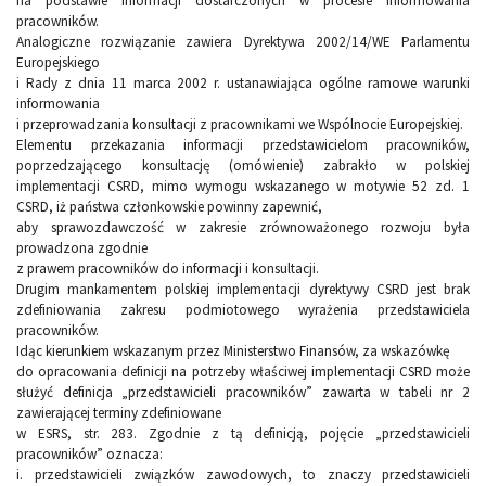
na podstawie informacji dostarczonych w procesie informowania
pracowników.
Analogiczne rozwiązanie zawiera Dyrektywa 2002/14/WE Parlamentu
Europejskiego
i Rady z dnia 11 marca 2002 r. ustanawiająca ogólne ramowe warunki
informowania
i przeprowadzania konsultacji z pracownikami we Wspólnocie Europejskiej.
Elementu przekazania informacji przedstawicielom pracowników,
poprzedzającego konsultację (omówienie) zabrakło w polskiej
implementacji CSRD, mimo wymogu wskazanego w motywie 52 zd. 1
CSRD, iż państwa członkowskie powinny zapewnić,
aby sprawozdawczość w zakresie zrównoważonego rozwoju była
prowadzona zgodnie
z prawem pracowników do informacji i konsultacji.
Drugim mankamentem polskiej implementacji dyrektywy CSRD jest brak
zdefiniowania zakresu podmiotowego wyrażenia przedstawiciela
pracowników.
Idąc kierunkiem wskazanym przez Ministerstwo Finansów, za wskazówkę
do opracowania definicji na potrzeby właściwej implementacji CSRD może
służyć definicja „przedstawicieli pracowników” zawarta w tabeli nr 2
zawierającej terminy zdefiniowane
w ESRS, str. 283. Zgodnie z tą definicją, pojęcie „przedstawicieli
pracowników” oznacza:
i. przedstawicieli związków zawodowych, to znaczy przedstawicieli