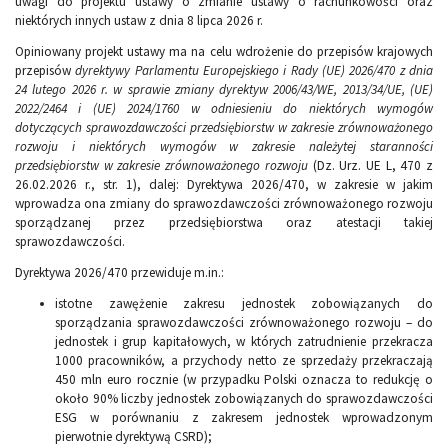
uwagi do projektu ustawy o zmianie ustawy o rachunkowości oraz
niektórych innych ustaw z dnia 8 lipca 2026 r.
Opiniowany projekt ustawy ma na celu wdrożenie do przepisów krajowych
przepisów
dyrektywy Parlamentu Europejskiego i Rady (UE) 2026/470 z dnia
24 lutego 2026 r. w sprawie zmiany dyrektyw 2006/43/WE, 2013/34/UE, (UE)
2022/2464 i (UE) 2024/1760 w odniesieniu do niektórych wymogów
dotyczących sprawozdawczości przedsiębiorstw w zakresie zrównoważonego
rozwoju i niektórych wymogów w zakresie należytej staranności
przedsiębiorstw w zakresie zrównoważonego rozwoju
(Dz. Urz. UE L, 470 z
26.02.2026 r., str. 1), dalej: Dyrektywa 2026/470, w zakresie w jakim
wprowadza ona zmiany do sprawozdawczości zrównoważonego rozwoju
sporządzanej przez przedsiębiorstwa oraz atestacji takiej
sprawozdawczości.
Dyrektywa 2026/470 przewiduje m.in.:
istotne zawężenie zakresu jednostek zobowiązanych do
sporządzania sprawozdawczości zrównoważonego rozwoju – do
jednostek i grup kapitałowych, w których zatrudnienie przekracza
1000 pracowników, a przychody netto ze sprzedaży przekraczają
450 mln euro rocznie (w przypadku Polski oznacza to redukcję o
około 90% liczby jednostek zobowiązanych do sprawozdawczości
ESG w porównaniu z zakresem jednostek wprowadzonym
pierwotnie dyrektywą CSRD);