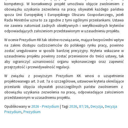
kompetencji. W konsekwencji projekt umożliwia objęcie zwolnieniem z
obowiązku uzyskania zezwolenia na pracę obywateli każdego państwa
spoza Unii Europejskiej i Europejskiego Obszaru Gospodarczego, jeżeli
Rada Ministrów uzna to za zgodne z tymi ogólnymi przesłankami. Ustawa
nie zawiera natomiast żadnych obiektywnych i weryfikowalnych kryteriów
odpowiadających założeniom przedstawionym w uzasadnieniu projektu.
W ocenie Prezydium KK tak istotne rozwiązanie, mające bezpośredni wpływ
na zakres dostępu cudzoziemców do polskiego rynku pracy, powinno
zostać uregulowane w sposób bardziej precyzyjny. Kryteria wskazane w
uzasadnieniu projektu powinny zostać przeniesione do treści ustawy, tak
aby ograniczyć uznaniowość organu wykonawczego oraz zapewnić
przejrzystość i przewidywalność regulacji.
W związku z powyższym Prezydium KK wnosi o uzupełnienie
projektowanego art. 3 ust. 7a o szczegółowe, ustawowe kryteria określające
przesłanki objęcia obywateli poszczególnych państw zwolnieniem z
obowiązku uzyskania zezwolenia na pracę, odpowiadające założeniom
przedstawionym w uzasadnieniu projektu.
Opublikowany w
2026 - Prezydium
|
Tagi
2026
,
87/26
,
Decyzja
,
Decyzja
Prezydium
,
Prezydium