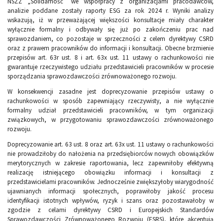
NSZZ „Solidarność” we współpracy z organizacjami pracodawców,
analizie poddane zostały raporty ESG za rok 2024 r. Wyniki analizy
wskazują, iż w przeważającej większości konsultacje miały charakter
wyłącznie formalny i odbywały się już po zakończeniu prac nad
sprawozdaniem, co pozostaje w sprzeczności z celem dyrektywy CSRD
oraz z prawem pracowników do informacji i konsultacji. Obecne brzmienie
przepisów art. 63r ust. 8 i art. 63x ust. 11 ustawy o rachunkowości nie
gwarantuje rzeczywistego udziału przedstawicieli pracowników w procesie
sporządzania sprawozdawczości zrównoważonego rozwoju.
W konsekwencji zasadne jest doprecyzowanie przepisów ustawy o
rachunkowości w sposób zapewniający rzeczywisty, a nie wyłącznie
formalny udział przedstawicieli pracowników, w tym organizacji
związkowych, w przygotowaniu sprawozdawczości zrównoważonego
rozwoju.
Doprecyzowanie art. 63 ust. 8 oraz art. 63x ust. 11 ustawy o rachunkowości
nie prowadziłoby do nałożenia na przedsiębiorców nowych obowiązków
merytorycznych w zakresie raportowania, lecz zapewniłoby efektywną
realizację istniejącego obowiązku informacji i konsultacji z
przedstawicielami pracowników. Jednocześnie zwiększyłoby wiarygodność
ujawnianych informacji społecznych, poprawiłoby jakość procesu
identyfikacji istotnych wpływów, ryzyk i szans oraz pozostawałoby w
zgodzie z celami dyrektywy CSRD i Europejskich Standardów
Sprawozdawczości Zrównoważonego Rozwoju (ESRS), które akcentują