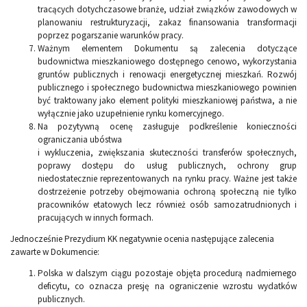
tracących dotychczasowe branże, udział związków zawodowych w
planowaniu restrukturyzacji, zakaz finansowania transformacji
poprzez pogarszanie warunków pracy.
Ważnym elementem Dokumentu są zalecenia dotyczące
budownictwa mieszkaniowego dostępnego cenowo, wykorzystania
gruntów publicznych i renowacji energetycznej mieszkań. Rozwój
publicznego i społecznego budownictwa mieszkaniowego powinien
być traktowany jako element polityki mieszkaniowej państwa, a nie
wyłącznie jako uzupełnienie rynku komercyjnego.
Na pozytywną ocenę zasługuje podkreślenie konieczności
ograniczania ubóstwa
i wykluczenia, zwiększania skuteczności transferów społecznych,
poprawy dostępu do usług publicznych, ochrony grup
niedostatecznie reprezentowanych na rynku pracy. Ważne jest także
dostrzeżenie potrzeby obejmowania ochroną społeczną nie tylko
pracowników etatowych lecz również osób samozatrudnionych i
pracujących w innych formach.
Jednocześnie Prezydium KK negatywnie ocenia następujące zalecenia
zawarte w Dokumencie:
Polska w dalszym ciągu pozostaje objęta procedurą nadmiernego
deficytu, co oznacza presję na ograniczenie wzrostu wydatków
publicznych.