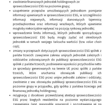
zwolnienie finansowych jednostek holdingowych ze
sprawozdawczości ESG na poziomie grupy;
uzupełnienie przepisów umożliwiających jednostkom pomijanie
informacji ujawnianych w sprawozdawczości ESG, w szczególności
informacji niejawnych, informacji stanowiących tajemnicę
przedsiębiorstwa oraz informacji wrażliwych, których ujawnienie
mogłoby niekorzystnie wpływać na pozycję rynkową jednostki;
wprowadzenie limitu informacji, których jednostki sporządzające
sprawozdawczość ESG będą mogły żądać od określonych
jednostek w ramach swojego łańcucha wartości (tzw.
value chain
cap
);
zmiany w przepisach dotyczących sprawozdawczości ESG spółek z
państw trzecich: zawężenie zakresu unijnych jednostek zależnych i
oddziałów zobowiązanych do publikacji sprawozdawczości ESG
spółek z państw trzecich; podniesienie wysokości przychodów netto
ze sprzedaży generowanych na terenie UE przez spółki z państw
trzecich, które uruchamia obowiązek publikacji ich
sprawozdawczości ESG przez unijne jednostki zależne i oddziały;
zwolnienie z ww. obowiązku publikacji sprawozdawczości ESG na
poziomie grupy w przypadku, gdy spółka z państwa trzeciego jest
finansową jednostką holdingową;
rezygnację z docelowo przewidzianej atestacji sprawozdawczości
ESG przez biegłych rewidentów na poziomie wystarczającego
zapewnienia (ang. reasonable assurance) i pozostawienie jej na