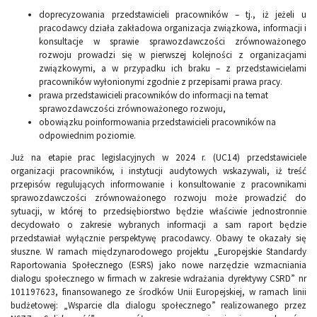
doprecyzowania przedstawicieli pracowników – tj., iż jeżeli u
pracodawcy działa zakładowa organizacja związkowa, informacji i
konsultacje w sprawie sprawozdawczości zrównoważonego
rozwoju prowadzi się w pierwszej kolejności z organizacjami
związkowymi, a w przypadku ich braku – z przedstawicielami
pracowników wyłonionymi zgodnie z przepisami prawa pracy.
prawa przedstawicieli pracowników do informacji na temat
sprawozdawczości zrównoważonego rozwoju,
obowiązku poinformowania przedstawicieli pracowników na
odpowiednim poziomie.
Już na etapie prac legislacyjnych w 2024 r. (UC14) przedstawiciele
organizacji pracowników, i instytucji audytowych wskazywali, iż treść
przepisów regulujących informowanie i konsultowanie z pracownikami
sprawozdawczości zrównoważonego rozwoju może prowadzić do
sytuacji, w której to przedsiębiorstwo będzie właściwie jednostronnie
decydowało o zakresie wybranych informacji a sam raport będzie
przedstawiał wyłącznie perspektywę pracodawcy. Obawy te okazały się
słuszne. W ramach międzynarodowego projektu „Europejskie Standardy
Raportowania Społecznego (ESRS) jako nowe narzędzie wzmacniania
dialogu społecznego w firmach w zakresie wdrażania dyrektywy CSRD” nr
101197623, finansowanego ze środków Unii Europejskiej, w ramach linii
budżetowej: „Wsparcie dla dialogu społecznego” realizowanego przez