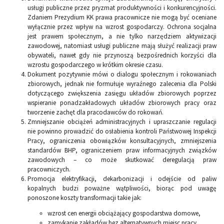
usługi publiczne przez pryzmat produktywności i konkurencyjności.
Zdaniem Prezydium KK prawa pracownicze nie mogą być oceniane
wyłącznie przez wpływ na wzrost gospodarczy. Ochrona socjalna
jest prawem społecznym, a nie tylko narzędziem aktywizacji
zawodowej, natomiast usługi publiczne mają służyć realizacji praw
obywateli, nawet gdy nie przynoszą bezpośrednich korzyści dla
wzrostu gospodarczego w krótkim okresie czasu.
Dokument pozytywnie mówi o dialogu społecznym i rokowaniach
zbiorowych, jednak nie formułuje wyraźnego zalecenia dla Polski
dotyczącego zwiększenia zasięgu układów zbiorowych poprzez
wspieranie ponadzakładowych układów zbiorowych pracy oraz
tworzenie zachęt dla pracodawców do rokowań.
Zmniejszanie obciążeń administracyjnych i upraszczanie regulacji
nie powinno prowadzić do osłabienia kontroli Państwowej Inspekcji
Pracy, ograniczenia obowiązków konsultacyjnych, zmniejszenia
standardów BHP, ograniczeniem praw informacyjnych związków
zawodowych – co może skutkować deregulacją praw
pracowniczych.
Promocja elektryfikacji, dekarbonizacji i odejście od paliw
kopalnych budzi poważne wątpliwości, biorąc pod uwagę
ponoszone koszty transformacji takie jak:
wzrost cen energii obciążający gospodarstwa domowe,
zamykanie zakładów bez alternatywnych miejsc pracy,