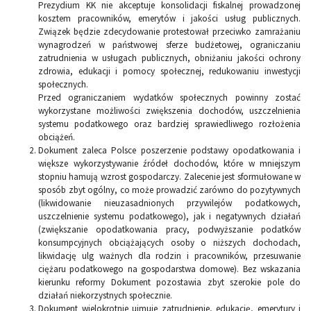
Prezydium KK nie akceptuje konsolidacji fiskalnej prowadzonej
kosztem pracowników, emerytów i jakości usług publicznych.
Związek będzie zdecydowanie protestował przeciwko zamrażaniu
wynagrodzeń w państwowej sferze budżetowej, ograniczaniu
zatrudnienia w usługach publicznych, obniżaniu jakości ochrony
zdrowia, edukacji i pomocy społecznej, redukowaniu inwestycji
społecznych.
Przed ograniczaniem wydatków społecznych powinny zostać
wykorzystane możliwości zwiększenia dochodów, uszczelnienia
systemu podatkowego oraz bardziej sprawiedliwego rozłożenia
obciążeń.
Dokument zaleca Polsce poszerzenie podstawy opodatkowania i
większe wykorzystywanie źródeł dochodów, które w mniejszym
stopniu hamują wzrost gospodarczy. Zalecenie jest sformułowane w
sposób zbyt ogólny, co może prowadzić zarówno do pozytywnych
(likwidowanie nieuzasadnionych przywilejów podatkowych,
uszczelnienie systemu podatkowego), jak i negatywnych działań
(zwiększanie opodatkowania pracy, podwyższanie podatków
konsumpcyjnych obciążających osoby o niższych dochodach,
likwidację ulg ważnych dla rodzin i pracowników, przesuwanie
ciężaru podatkowego na gospodarstwa domowe). Bez wskazania
kierunku reformy Dokument pozostawia zbyt szerokie pole do
działań niekorzystnych społecznie.
Dokument wielokrotnie ujmuje zatrudnienie, edukację, emerytury i