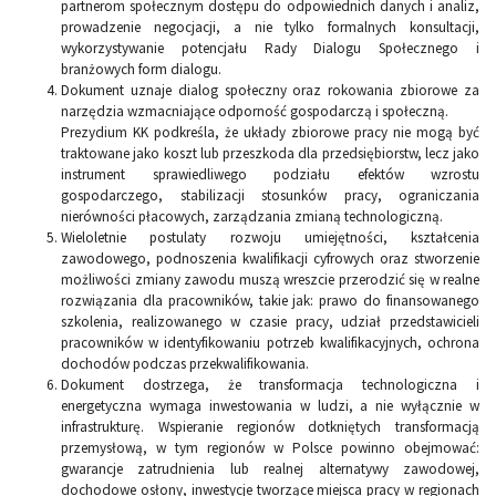
partnerom społecznym dostępu do odpowiednich danych i analiz,
prowadzenie negocjacji, a nie tylko formalnych konsultacji,
wykorzystywanie potencjału Rady Dialogu Społecznego i
branżowych form dialogu.
Dokument uznaje dialog społeczny oraz rokowania zbiorowe za
narzędzia wzmacniające odporność gospodarczą i społeczną.
Prezydium KK podkreśla, że układy zbiorowe pracy nie mogą być
traktowane jako koszt lub przeszkoda dla przedsiębiorstw, lecz jako
instrument sprawiedliwego podziału efektów wzrostu
gospodarczego, stabilizacji stosunków pracy, ograniczania
nierówności płacowych, zarządzania zmianą technologiczną.
Wieloletnie postulaty rozwoju umiejętności, kształcenia
zawodowego, podnoszenia kwalifikacji cyfrowych oraz stworzenie
możliwości zmiany zawodu muszą wreszcie przerodzić się w realne
rozwiązania dla pracowników, takie jak: prawo do finansowanego
szkolenia, realizowanego w czasie pracy, udział przedstawicieli
pracowników w identyfikowaniu potrzeb kwalifikacyjnych, ochrona
dochodów podczas przekwalifikowania.
Dokument dostrzega, że transformacja technologiczna i
energetyczna wymaga inwestowania w ludzi, a nie wyłącznie w
infrastrukturę. Wspieranie regionów dotkniętych transformacją
przemysłową, w tym regionów w Polsce powinno obejmować:
gwarancje zatrudnienia lub realnej alternatywy zawodowej,
dochodowe osłony, inwestycje tworzące miejsca pracy w regionach