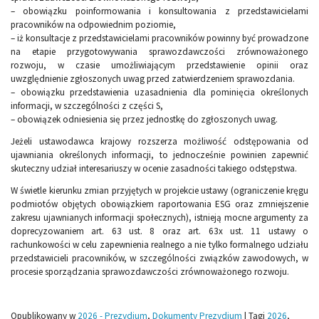
– obowiązku poinformowania i konsultowania z przedstawicielami
pracowników na odpowiednim poziomie,
– iż konsultacje z przedstawicielami pracowników powinny być prowadzone
na etapie przygotowywania sprawozdawczości zrównoważonego
rozwoju, w czasie umożliwiającym przedstawienie opinii oraz
uwzględnienie zgłoszonych uwag przed zatwierdzeniem sprawozdania.
– obowiązku przedstawienia uzasadnienia dla pominięcia określonych
informacji, w szczególności z części S,
– obowiązek odniesienia się przez jednostkę do zgłoszonych uwag.
Jeżeli ustawodawca krajowy rozszerza możliwość odstępowania od
ujawniania określonych informacji, to jednocześnie powinien zapewnić
skuteczny udział interesariuszy w ocenie zasadności takiego odstępstwa.
W świetle kierunku zmian przyjętych w projekcie ustawy (ograniczenie kręgu
podmiotów objętych obowiązkiem raportowania ESG oraz zmniejszenie
zakresu ujawnianych informacji społecznych), istnieją mocne argumenty za
doprecyzowaniem art. 63 ust. 8 oraz art. 63x ust. 11 ustawy o
rachunkowości w celu zapewnienia realnego a nie tylko formalnego udziału
przedstawicieli pracowników, w szczególności związków zawodowych, w
procesie sporządzania sprawozdawczości zrównoważonego rozwoju.
Opublikowany w
2026 - Prezydium
,
Dokumenty Prezydium
|
Tagi
2026
,