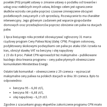
poselski (PIS) projekt ustawy o zmianie ustawy o podatku od towarów i
usług oraz niektórych innych ustaw, którego celem jest ograniczenie
skutków wzrostu cen paliw poprzez czasowe zmniejszenie obciążeń
podatkowych związanych z ich sprzedażą. Rozwiązanie to ma charakter
interwencyjny. Jego głównym zadaniem jest wsparcie gospodarstw
domowych oraz przedsiębiorców poprzez obniżenie cen paliw na stacjach
paliw.
1 lipca bieżącego roku przestał obowiązywać ogłoszony 31 marca
rządowy program Ceny Paliwa Niżej (dalej: CPN). Program osłonowy,
podyktowany skokowymi podwyżkami cen paliw po ataku USA i Izraela na
Iran, obniżył stawkę VAT na benzynę i olej napędowy
z 23 do 8 proc. Pakiet CPN wprowadził też maksymalne – publikowane
każdego dnia trwania programu – ceny paliw płynnych obwieszczane
komunikatem Ministerstwa Energii.
Ostatni taki komunikat – obwieszczenie z 29 czerwca – wyznaczał
maksymalne ceny paliwa na polskich stacjach w dniu 30 czerwca. Było to
odpowiednio:
benzyna 95 – 6,00 zł/l,
benzyna 98 – 6,68 zł/l,
olej napędowy – 6,19 zł/l.
Zgodnie z szacunkami grupy ekspertów zakończenie programu CPN miało