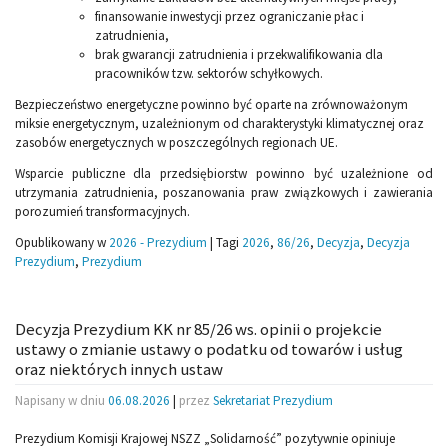
finansowanie inwestycji przez ograniczanie płac i
zatrudnienia,
brak gwarancji zatrudnienia i przekwalifikowania dla
pracowników tzw. sektorów schyłkowych.
Bezpieczeństwo energetyczne powinno być oparte na zrównoważonym
miksie energetycznym, uzależnionym od charakterystyki klimatycznej oraz
zasobów energetycznych w poszczególnych regionach UE.
Wsparcie publiczne dla przedsiębiorstw powinno być uzależnione od
utrzymania zatrudnienia, poszanowania praw związkowych i zawierania
porozumień transformacyjnych.
Opublikowany w
2026 - Prezydium
|
Tagi
2026
,
86/26
,
Decyzja
,
Decyzja
Prezydium
,
Prezydium
Decyzja Prezydium KK nr 85/26 ws. opinii o projekcie
ustawy o zmianie ustawy o podatku od towarów i usług
oraz niektórych innych ustaw
Napisany w dniu
06.08.2026
|
przez
Sekretariat Prezydium
Prezydium Komisji Krajowej NSZZ „Solidarność” pozytywnie opiniuje