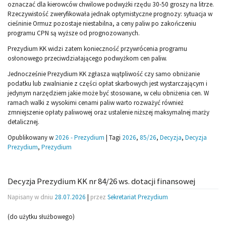
oznaczać dla kierowców chwilowe podwyżki rzędu 30-50 groszy na litrze.
Rzeczywistość zweryfikowała jednak optymistyczne prognozy: sytuacja w
cieśninie Ormuz pozostaje niestabilna, a ceny paliw po zakończeniu
programu CPN są wyższe od prognozowanych.
Prezydium KK widzi zatem konieczność przywrócenia programu
osłonowego przeciwdziałającego podwyżkom cen paliw.
Jednocześnie Prezydium KK zgłasza wątpliwość czy samo obniżanie
podatku lub zwalnianie z części opłat skarbowych jest wystarczającym i
jedynym narzędziem jakie może być stosowane, w celu obniżenia cen. W
ramach walki z wysokimi cenami paliw warto rozważyć również
zmniejszenie opłaty paliwowej oraz ustalenie niższej maksymalnej marży
detalicznej.
Opublikowany w
2026 - Prezydium
|
Tagi
2026
,
85/26
,
Decyzja
,
Decyzja
Prezydium
,
Prezydium
Decyzja Prezydium KK nr 84/26 ws. dotacji finansowej
Napisany w dniu
28.07.2026
|
przez
Sekretariat Prezydium
(do użytku służbowego)