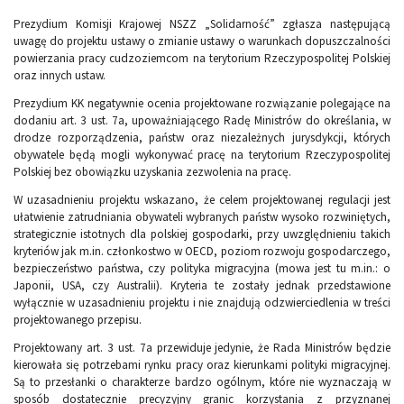
Prezydium Komisji Krajowej NSZZ „Solidarność” zgłasza następującą
uwagę do projektu ustawy o zmianie ustawy o warunkach dopuszczalności
powierzania pracy cudzoziemcom na terytorium Rzeczypospolitej Polskiej
oraz innych ustaw.
Prezydium KK negatywnie ocenia projektowane rozwiązanie polegające na
dodaniu art. 3 ust. 7a, upoważniającego Radę Ministrów do określania, w
drodze rozporządzenia, państw oraz niezależnych jurysdykcji, których
obywatele będą mogli wykonywać pracę na terytorium Rzeczypospolitej
Polskiej bez obowiązku uzyskania zezwolenia na pracę.
W uzasadnieniu projektu wskazano, że celem projektowanej regulacji jest
ułatwienie zatrudniania obywateli wybranych państw wysoko rozwiniętych,
strategicznie istotnych dla polskiej gospodarki, przy uwzględnieniu takich
kryteriów jak m.in. członkostwo w OECD, poziom rozwoju gospodarczego,
bezpieczeństwo państwa, czy polityka migracyjna (mowa jest tu m.in.: o
Japonii, USA, czy Australii). Kryteria te zostały jednak przedstawione
wyłącznie w uzasadnieniu projektu i nie znajdują odzwierciedlenia w treści
projektowanego przepisu.
Projektowany art. 3 ust. 7a przewiduje jedynie, że Rada Ministrów będzie
kierowała się potrzebami rynku pracy oraz kierunkami polityki migracyjnej.
Są to przesłanki o charakterze bardzo ogólnym, które nie wyznaczają w
sposób dostatecznie precyzyjny granic korzystania z przyznanej