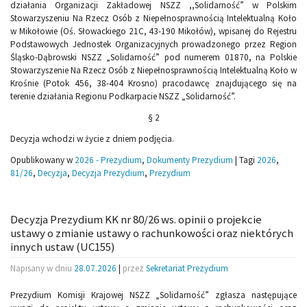
działania Organizacji Zakładowej NSZZ ,,Solidarność” w Polskim
Stowarzyszeniu Na Rzecz Osób z Niepełnosprawnością Intelektualną Koło
w Mikołowie (Oś. Słowackiego 21C, 43-190 Mikołów), wpisanej do Rejestru
Podstawowych Jednostek Organizacyjnych prowadzonego przez Region
Śląsko-Dąbrowski NSZZ „Solidarność” pod numerem 01870, na Polskie
Stowarzyszenie Na Rzecz Osób z Niepełnosprawnością Intelektualną Koło w
Krośnie (Potok 456, 38-404 Krosno) pracodawcę znajdującego się na
terenie działania Regionu Podkarpacie NSZZ „Solidarność”.
§ 2
Decyzja wchodzi w życie z dniem podjęcia.
Opublikowany w
2026 - Prezydium
,
Dokumenty Prezydium
|
Tagi
2026
,
81/26
,
Decyzja
,
Decyzja Prezydium
,
Prezydium
Decyzja Prezydium KK nr 80/26 ws. opinii o projekcie
ustawy o zmianie ustawy o rachunkowości oraz niektórych
innych ustaw (UC155)
Napisany w dniu
28.07.2026
|
przez
Sekretariat Prezydium
Prezydium Komisji Krajowej NSZZ „Solidarność” zgłasza następujące