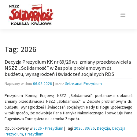
Skip
to
content
Tag:
2026
Decyzja Prezydium KK nr 89/26 ws. zmiany przedstawiciela
NSZZ „Solidarność” w Zespole problemowym ds.
budżetu, wynagrodzeń i świadczeń socjalnych RDS
Napisany w dniu
06.08.2026
|
przez
Sekretariat Prezydium
Prezydium Komisji Krajowej NSZZ „Solidarność” postanawia dokonać
zmiany przedstawiciela NSZZ „Solidarność” w Zespole problemowym ds.
budżetu, wynagrodzeń i świadczeń socjalnych Rady Dialogu Społecznego
w taki sposób, że: odwołuje Pana Henryka Nakoniecznego i powołuje Pana
Eugeniusza Formejstera na członka Zespołu.
Opublikowany w
2026 - Prezydium
|
Tagi
2026
,
89/26
,
Decyzja
,
Decyzja
Prezydium
,
Prezydium