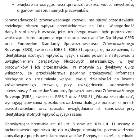
zwiększenia wiarygodności sprawozdawczości wobec inwestorów,
organów nadzoru i samych pracowników.
Sprawozdawczość zrównoważonego rozwoju ma służyć przedstawieniu
rzetelnego obrazu wpływu przedsiębiorstwa na ludzi. Wiarygodność
danych społecznych wzrasta, jeżeli ich przygotowanie było poprzedzone
właściwymi konsultacjami z reprezentacją pracowników. Dyrektywa CSRD
oraz Europejskie Standardy Sprawozdawczości Zrównoważonego
Rozwoju (ESRS), zwłaszcza ESRS 1 i ESRS S1, opierają się na założeniu, że
identyfikacja istotnych wpływów, ryzyk i szans powinna następować z
uwzględnieniem perspektywy kluczowych interesariuszy, w tym
pracowników i ich przedstawicieli. W motywie 52 dyrektywy CSRD
wskazano, że przedsiębiorstwa powinny przekazywać informacje
niezbędne do zrozumienia wpływu swojej działalności na kwestie
zrównoważonego rozwoju, przy uwzględnieniu odpowiednich
interesariuszy. Europejskie Standardy Sprawozdawczości Zrównoważonego
Rozwoju (ESRS), zwłaszcza ESRS 2 oraz ESRS S1 „Własna siła robocza”,
wymagają ujawniania sposobu prowadzenia dialogu z pracownikami i ich
przedstawicielami oraz sposobu uwzględniania ich stanowiska przy
identyfikacji istotnych wpływów, ryzyk i szans.
Obowiązujące brzmienie art. 63 ust. 8 oraz art. 63x ust. 11 ustawy o
rachunkowości ogranicza się do ogólnego obowiązku przeprowadzenia
konsultacji z przedstawicielami pracowników. Przepisy nie określają jednak: