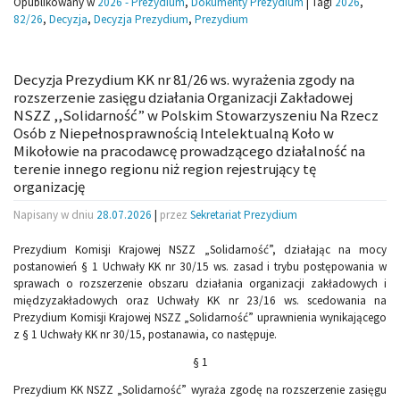
Opublikowany w
2026 - Prezydium
,
Dokumenty Prezydium
|
Tagi
2026
,
82/26
,
Decyzja
,
Decyzja Prezydium
,
Prezydium
Decyzja Prezydium KK nr 81/26 ws. wyrażenia zgody na
rozszerzenie zasięgu działania Organizacji Zakładowej
NSZZ ,,Solidarność” w Polskim Stowarzyszeniu Na Rzecz
Osób z Niepełnosprawnością Intelektualną Koło w
Mikołowie na pracodawcę prowadzącego działalność na
terenie innego regionu niż region rejestrujący tę
organizację
Napisany w dniu
28.07.2026
|
przez
Sekretariat Prezydium
Prezydium Komisji Krajowej NSZZ „Solidarność”, działając na mocy
postanowień § 1 Uchwały KK nr 30/15 ws. zasad i trybu postępowania w
sprawach o rozszerzenie obszaru działania organizacji zakładowych i
międzyzakładowych oraz Uchwały KK nr 23/16 ws. scedowania na
Prezydium Komisji Krajowej NSZZ „Solidarność” uprawnienia wynikającego
z § 1 Uchwały KK nr 30/15, postanawia, co następuje.
§ 1
Prezydium KK NSZZ „Solidarność” wyraża zgodę na rozszerzenie zasięgu