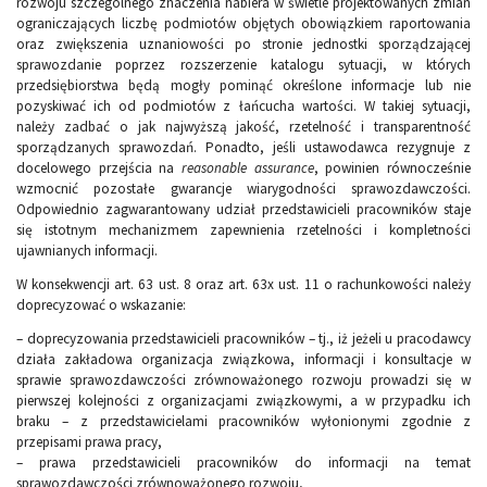
rozwoju szczególnego znaczenia nabiera w świetle projektowanych zmian
ograniczających liczbę podmiotów objętych obowiązkiem raportowania
oraz zwiększenia uznaniowości po stronie jednostki sporządzającej
sprawozdanie poprzez rozszerzenie katalogu sytuacji, w których
przedsiębiorstwa będą mogły pominąć określone informacje lub nie
pozyskiwać ich od podmiotów z łańcucha wartości. W takiej sytuacji,
należy zadbać o jak najwyższą jakość, rzetelność i transparentność
sporządzanych sprawozdań. Ponadto, jeśli ustawodawca rezygnuje z
docelowego przejścia na
reasonable assurance
, powinien równocześnie
wzmocnić pozostałe gwarancje wiarygodności sprawozdawczości.
Odpowiednio zagwarantowany udział przedstawicieli pracowników staje
się istotnym mechanizmem zapewnienia rzetelności i kompletności
ujawnianych informacji.
W konsekwencji art. 63 ust. 8 oraz art. 63x ust. 11 o rachunkowości należy
doprecyzować o wskazanie:
– doprecyzowania przedstawicieli pracowników – tj., iż jeżeli u pracodawcy
działa zakładowa organizacja związkowa, informacji i konsultacje w
sprawie sprawozdawczości zrównoważonego rozwoju prowadzi się w
pierwszej kolejności z organizacjami związkowymi, a w przypadku ich
braku – z przedstawicielami pracowników wyłonionymi zgodnie z
przepisami prawa pracy,
– prawa przedstawicieli pracowników do informacji na temat
sprawozdawczości zrównoważonego rozwoju,