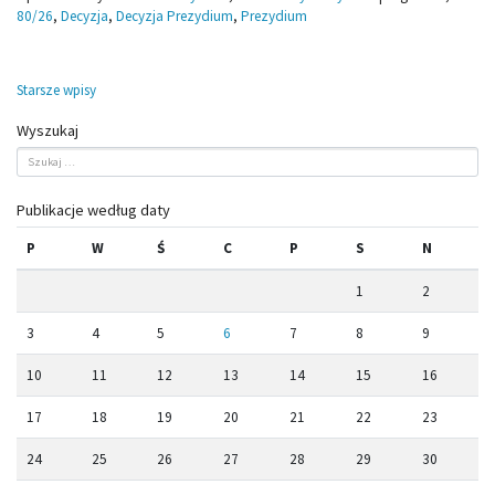
80/26
,
Decyzja
,
Decyzja Prezydium
,
Prezydium
Nawigacja
Starsze wpisy
po
Wyszukaj
wpisach
Publikacje według daty
P
W
Ś
C
P
S
N
1
2
3
4
5
6
7
8
9
10
11
12
13
14
15
16
17
18
19
20
21
22
23
24
25
26
27
28
29
30