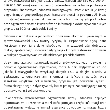
sprawozdawczości ESG jednostek z państw trzecich (do 890 000 000 zł i
450 000 000 euro) oraz możliwość całkowitego zaniechania publikacji w
przypadku finansowych jednostek holdingowych, istotnie redukuje liczbę
zagranicznych grup podlegających transparentności na poziomie UE. Może
to osłabiać równorzędne traktowanie unijnych i pozaunijnych podmiotów
oraz ograniczać dostęp inwestorów do informacji o oddziaływaniu dużych
grup spoza EOG na rynek polski i unijny.
Natomiast umożliwienie jednostkom pomijanie informacji ujawnianych w
sprawozdawczości ESG tworzy ryzyko, iż eksponowane będą dane
ilościowe a pomijane dane jakościowe – w szczególności dotyczące
dialogu społecznego, sporów i partycypacji – których rzetelne raportowanie
w praktyce bywa wyzwaniem dla niektórych przedsiębiorstw.
Utrzymanie atestacji sprawozdawczości zrównoważonego rozwoju na
poziomie ograniczonego
zapewnienia
, może budzić wątpliwości co do
jakości i wiarygodności weryfikacji danych ESG w długim okresie. W
zestawieniu z ograniczeniami informacji z łańcucha wartości oraz
szerokimi wyjątkami od ujawniania, ryzykiem jest powstanie systemu
formalnie zgodnego z dyrektywami, lecz w praktyce zapewniającego raczej
podstawową, niż solidną kontrolę.
Równoczesne wprowadzenie ograniczenia liczby jednostek objętych
raportowaniem, rozszerzenia możliwości pomijania części informacji oraz
pozostawienie wyłącznie limited assurance powoduje, iż maleje liczba