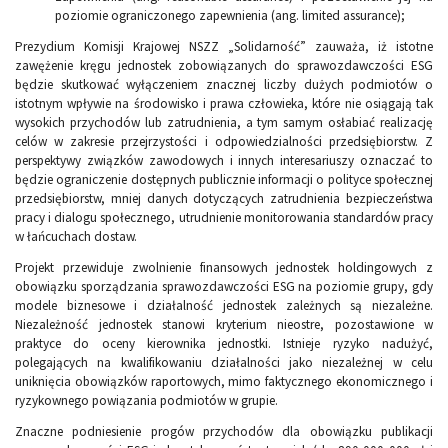
poziomie ograniczonego zapewnienia (ang. limited assurance);
Prezydium Komisji Krajowej NSZZ „Solidarność” zauważa, iż istotne
zawężenie kręgu jednostek zobowiązanych do sprawozdawczości ESG
będzie skutkować wyłączeniem znacznej liczby dużych podmiotów o
istotnym wpływie na środowisko i prawa człowieka, które nie osiągają tak
wysokich przychodów lub zatrudnienia, a tym samym osłabiać realizację
celów w zakresie przejrzystości i odpowiedzialności przedsiębiorstw. Z
perspektywy związków zawodowych i innych interesariuszy oznaczać to
będzie ograniczenie dostępnych publicznie informacji o polityce społecznej
przedsiębiorstw, mniej danych dotyczących zatrudnienia bezpieczeństwa
pracy i dialogu społecznego, utrudnienie monitorowania standardów pracy
w łańcuchach dostaw.
Projekt przewiduje zwolnienie finansowych jednostek holdingowych z
obowiązku sporządzania sprawozdawczości ESG na poziomie grupy, gdy
modele biznesowe i działalność jednostek zależnych są niezależne.
Niezależność jednostek stanowi kryterium nieostre, pozostawione w
praktyce do oceny kierownika jednostki. Istnieje ryzyko nadużyć,
polegających na kwalifikowaniu działalności jako niezależnej w celu
uniknięcia obowiązków raportowych, mimo faktycznego ekonomicznego i
ryzykownego powiązania podmiotów w grupie.
Znaczne podniesienie progów przychodów dla obowiązku publikacji