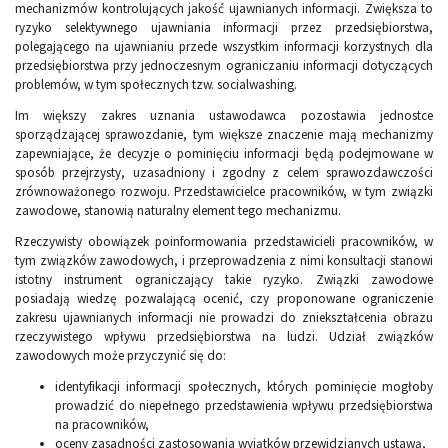
mechanizmów kontrolujących jakość ujawnianych informacji. Zwiększa to
ryzyko selektywnego ujawniania informacji przez przedsiębiorstwa,
polegającego na ujawnianiu przede wszystkim informacji korzystnych dla
przedsiębiorstwa przy jednoczesnym ograniczaniu informacji dotyczących
problemów, w tym społecznych tzw. socialwashing.
Im większy zakres uznania ustawodawca pozostawia jednostce
sporządzającej sprawozdanie, tym większe znaczenie mają mechanizmy
zapewniające, że decyzje o pominięciu informacji będą podejmowane w
sposób przejrzysty, uzasadniony i zgodny z celem sprawozdawczości
zrównoważonego rozwoju. Przedstawicielce pracowników, w tym związki
zawodowe, stanowią naturalny element tego mechanizmu.
Rzeczywisty obowiązek poinformowania przedstawicieli pracowników, w
tym związków zawodowych, i przeprowadzenia z nimi konsultacji stanowi
istotny instrument ograniczający takie ryzyko. Związki zawodowe
posiadają wiedzę pozwalającą ocenić, czy proponowane ograniczenie
zakresu ujawnianych informacji nie prowadzi do zniekształcenia obrazu
rzeczywistego wpływu przedsiębiorstwa na ludzi. Udział związków
zawodowych może przyczynić się do:
identyfikacji informacji społecznych, których pominięcie mogłoby
prowadzić do niepełnego przedstawienia wpływu przedsiębiorstwa
na pracowników,
oceny zasadności zastosowania wyjątków przewidzianych ustawą,