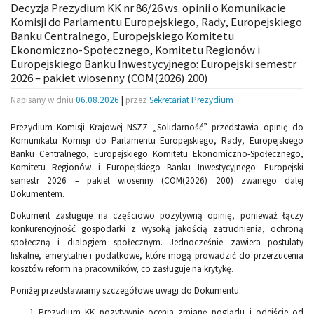
Decyzja Prezydium KK nr 86/26 ws. opinii o Komunikacie
Komisji do Parlamentu Europejskiego, Rady, Europejskiego
Banku Centralnego, Europejskiego Komitetu
Ekonomiczno-Społecznego, Komitetu Regionów i
Europejskiego Banku Inwestycyjnego: Europejski semestr
2026 – pakiet wiosenny (COM(2026) 200)
Napisany w dniu
06.08.2026
|
przez
Sekretariat Prezydium
Prezydium Komisji Krajowej NSZZ „Solidarność” przedstawia opinię do
Komunikatu Komisji do Parlamentu Europejskiego, Rady, Europejskiego
Banku Centralnego, Europejskiego Komitetu Ekonomiczno-Społecznego,
Komitetu Regionów i Europejskiego Banku Inwestycyjnego: Europejski
semestr 2026 – pakiet wiosenny (COM(2026) 200) zwanego dalej
Dokumentem.
Dokument zasługuje na częściowo pozytywną opinię, ponieważ łączy
konkurencyjność gospodarki z wysoką jakością zatrudnienia, ochroną
społeczną i dialogiem społecznym. Jednocześnie zawiera postulaty
fiskalne, emerytalne i podatkowe, które mogą prowadzić do przerzucenia
kosztów reform na pracowników, co zasługuje na krytykę.
Poniżej przedstawiamy szczegółowe uwagi do Dokumentu.
Prezydium KK pozytywnie ocenia zmianę poglądu i odejście od