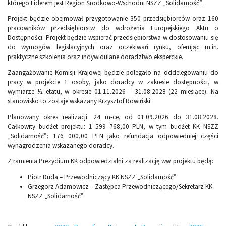
którego Liderem jest Region Środkowo-Wschodni NSZZ „Solidarność”.
Projekt będzie obejmował przygotowanie 350 przedsiębiorców oraz 160
pracowników przedsiębiorstw do wdrożenia Europejskiego Aktu o
Dostępności. Projekt będzie wspierać przedsiębiorstwa w dostosowaniu się
do wymogów legislacyjnych oraz oczekiwań rynku, oferując m.in.
praktyczne szkolenia oraz indywidulane doradztwo eksperckie.
Zaangażowanie Komisji Krajowej będzie polegało na oddelegowaniu do
pracy w projekcie 1 osoby, jako doradcy w zakresie dostępności, w
wymiarze ½ etatu, w okresie 01.11.2026 – 31.08.2028 (22 miesiące). Na
stanowisko to zostaje wskazany Krzysztof Rowiński.
Planowany okres realizacji: 24 m-ce, od 01.09.2026 do 31.08.2028.
Całkowity budżet projektu: 1 599 768,00 PLN, w tym budżet KK NSZZ
„Solidarność”: 176 000,00 PLN jako refundacja odpowiedniej części
wynagrodzenia wskazanego doradcy.
Z ramienia Prezydium KK odpowiedzialni za realizację ww. projektu będą:
Piotr Duda – Przewodniczący KK NSZZ „Solidarność”
Grzegorz Adamowicz – Zastępca Przewodniczącego/Sekretarz KK
NSZZ „Solidarność”