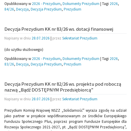
Opublikowany w
2026 - Prezydium
,
Dokumenty Prezydium
|
Tagi
2026
,
84/26
,
Decyzja
,
Decyzja Prezydium
,
Prezydium
Decyzja Prezydium KK nr 83/26 ws. dotacji finansowej
Napisany w dniu
28.07.2026
|
przez
Sekretariat Prezydium
(do użytku służbowego)
Opublikowany w
2026 - Prezydium
,
Dokumenty Prezydium
|
Tagi
2026
,
83/26
,
Decyzja
,
Decyzja Prezydium
,
Prezydium
Decyzja Prezydium KK nr 82/26 ws. projektu pod roboczą
nazwą „Bądź DOSTĘPNYM Przedsiębiorcą”
Napisany w dniu
28.07.2026
|
przez
Sekretariat Prezydium
Prezydium Komisji Krajowej NSZZ „Solidarność” wyraża zgodę na udział
jako partner w projekcie współfinansowanym ze środków Europejskiego
Funduszu Społecznego Plus, poprzez program Fundusze Europejskie dla
Rozwoju Społecznego 2021-2027, pt. „Bądź DOSTĘPNYM Przedsiębiorcą”,