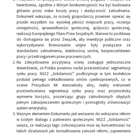
twierdzenia, zgodnie z którym konkurencyjność ma być budowana
głównie przez niskie koszty pracy i elastyczność zatrudnienia.
Dokument wskazuje, że rozwój gospodarczy powinien opierać się
przede wszystkim na: wysokiej jakości miejscach pracy, rozwoju
umiejętności, sprawiedliwości społecznej, spójności społecznej,
realizacji Europejskiego Filaru Praw Socjalnych. Stanowi to podstawę
do domagania się przez Związek, aby inwestycje publiczne oraz
wykorzystywane finansowanie unijne były powiązane ze
standardami zatrudnienia, stabilnością umów, bezpieczeństwem
pracy i przestrzeganiem praw pracowniczych.
Na zdecydowanie pozytywną ocenę zasługuje jednoznaczne
stwierdzenie, że Polska powinna nadal przeciwdziałać segmentacji
rynku pracy. NSZZ „Solidarność” podtrzymuje w tym kontekście
postulat pełnego oskładkowania umów cywilnoprawnych, co w
ocenie Prezydium KK stanowiłoby silny, realny instrument
przeciwdziałania segmentacji rynku pracy oraz przyniosłoby
wymierne korzyści, poszerzając grupy zatrudnionych objętych
pełnym zabezpieczeniem społecznym i pomogłoby zrównoważyć
system emerytalny.
Ważnym elementem Dokumentu jest wezwanie do wdrażania reform
w ścisłym dialogu z partnerami społecznymi. NSZZ „Solidarność”
uważa, że realizacja tego zobowiązania musi się koncentrować na
takich działaniach jak: konsultowanie założeń reform, zapewnienie