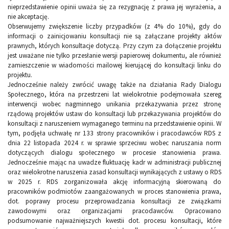
nieprzedstawienie opinii uważa się za rezygnację z prawa jej wyrażenia, a
nie akceptację.
Obserwujemy zwiększenie liczby przypadków (z 4% do 10%), gdy do
informacji o zainicjowaniu konsultacji nie są załączane projekty aktów
prawnych, których konsultacje dotyczą. Przy czym za dołączenie projektu
jest uważane nie tylko przesłanie wersji papierowej dokumentu, ale również
zamieszczenie w wiadomości mailowej kierującej do konsultacji linku do
projektu.
Jednocześnie należy zwrócić uwagę także na działania Rady Dialogu
Społecznego, która na przestrzeni lat wielokrotnie podejmowała szereg
interwencji wobec nagminnego unikania przekazywania przez stronę
rządową projektów ustaw do konsultacji lub przekazywania projektów do
konsultacji z naruszeniem wymaganego terminu na przedstawienie opinii. W
tym, podjęła uchwałę nr 133 strony pracowników i pracodawców RDS z
dnia 22 listopada 2024 r. w sprawie sprzeciwu wobec naruszania norm
dotyczących dialogu społecznego w procesie stanowienia prawa.
Jednocześnie mając na uwadze fluktuację kadr w administracji publicznej
oraz wielokrotne naruszenia zasad konsultacji wynikających z ustawy o RDS
w 2025 r. RDS zorganizowała akcję informacyjną skierowaną do
pracowników podmiotów zaangażowanych w proces stanowienia prawa,
dot. poprawy procesu przeprowadzania konsultacji ze związkami
zawodowymi oraz organizacjami pracodawców. Opracowano
podsumowanie najważniejszych kwestii dot. procesu konsultacji, które