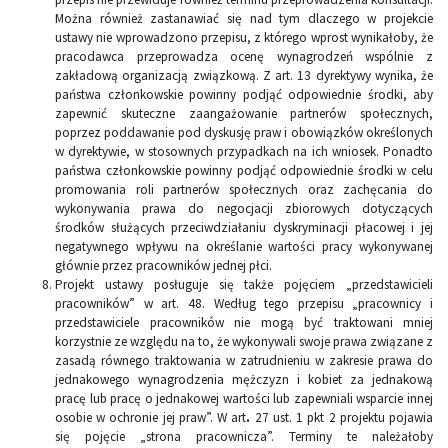
Można również zastanawiać się nad tym dlaczego w projekcie
ustawy nie wprowadzono przepisu, z którego wprost wynikałoby, że
pracodawca przeprowadza ocenę wynagrodzeń wspólnie z
zakładową organizacją związkową. Z art. 13 dyrektywy wynika, że
państwa członkowskie powinny podjąć odpowiednie środki, aby
zapewnić skuteczne zaangażowanie partnerów społecznych,
poprzez poddawanie pod dyskusję praw i obowiązków określonych
w dyrektywie, w stosownych przypadkach na ich wniosek. Ponadto
państwa członkowskie powinny podjąć odpowiednie środki w celu
promowania roli partnerów społecznych oraz zachęcania do
wykonywania prawa do negocjacji zbiorowych dotyczących
środków służących przeciwdziałaniu dyskryminacji płacowej i jej
negatywnego wpływu na określanie wartości pracy wykonywanej
głównie przez pracowników jednej płci.
Projekt ustawy posługuje się także pojęciem „przedstawicieli
pracowników” w art. 48. Według tego przepisu „pracownicy i
przedstawiciele pracowników nie mogą być traktowani mniej
korzystnie ze względu na to, że wykonywali swoje prawa związane z
zasadą równego traktowania w zatrudnieniu w zakresie prawa do
jednakowego wynagrodzenia mężczyzn i kobiet za jednakową
pracę lub pracę o jednakowej wartości lub zapewniali wsparcie innej
osobie w ochronie jej praw”. W art
.
27 ust. 1 pkt 2 projektu pojawia
się pojęcie „strona pracownicza”. Terminy te należałoby