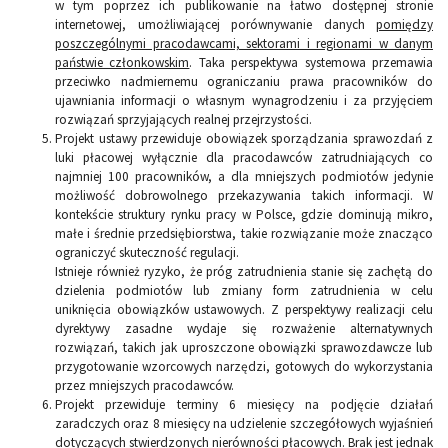
w tym poprzez ich publikowanie na łatwo dostępnej stronie
internetowej, umożliwiającej porównywanie danych
pomiędzy
poszczególnymi pracodawcami, sektorami i regionami w danym
państwie członkowskim
. Taka perspektywa systemowa przemawia
przeciwko nadmiernemu ograniczaniu prawa pracowników do
ujawniania informacji o własnym wynagrodzeniu i za przyjęciem
rozwiązań sprzyjających realnej przejrzystości.
Projekt ustawy przewiduje obowiązek sporządzania sprawozdań z
luki płacowej wyłącznie dla pracodawców zatrudniających co
najmniej 100 pracowników, a dla mniejszych podmiotów jedynie
możliwość dobrowolnego przekazywania takich informacji. W
kontekście struktury rynku pracy w Polsce, gdzie dominują mikro,
małe i średnie przedsiębiorstwa, takie rozwiązanie może znacząco
ograniczyć skuteczność regulacji.
Istnieje również ryzyko, że próg zatrudnienia stanie się zachętą do
dzielenia podmiotów lub zmiany form zatrudnienia w celu
uniknięcia obowiązków ustawowych. Z perspektywy realizacji celu
dyrektywy zasadne wydaje się rozważenie alternatywnych
rozwiązań, takich jak uproszczone obowiązki sprawozdawcze lub
przygotowanie wzorcowych narzędzi, gotowych do wykorzystania
przez mniejszych pracodawców.
Projekt przewiduje terminy 6 miesięcy na podjęcie działań
zaradczych oraz 8 miesięcy na udzielenie szczegółowych wyjaśnień
dotyczących stwierdzonych nierówności płacowych. Brak jest jednak