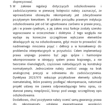
doprecyzować.
W zakresie regulacji dotyczących odszkodowania i
zadośćuczynienia w pierwszej kolejności należy zaznaczyć, że
wprowadzenie obowiązku rekompensaty jest zdecydowanie
pozytywnym kierunkiem. W polskim porządku prawnym instytucja
odszkodowania jest od lat ugruntowana zarówno w prawie pracy,
jak i w prawie cywilnym, a jej zakres oraz funkcje zostały szeroko
wypracowane w orzecznictwie i doktrynie. Z tego względu nie
wydaje się konieczne szczegółowe wyliczanie elementów
składających się na odszkodowanie, gdyż może to prowadzić do
nadmiernego mnożenia pojęć i definicji a w konsekwencji do
problemów interpretacyjnych w przyszłości. Celem implementacji
prawa unijnego powinno być jego spójne i harmonijne
wkomponowanie w istniejący system prawa krajowego, a nie
tworzenie równoległych, częściowo nakładających się konstrukcji
normatywnych. Jednocześnie należy zwrócić uwagę na brak
analogicznej precyzji w odniesieniu do zadośćuczynienia.
Dyrektywa 2023/970 wskazuje przykładowe elementy szkody
niematerialnej, które powinny podlegać rekompensacie, natomiast
projekt ustawy nie zawiera odpowiadającego temu opisu, co
stanowi pewną niespójność, biorąc pod uwagę szczegółowy opis
odszkodowania.
Dodatkowo, choć pozytywnie należy ocenić samą gwarancję prawa
do rekompensaty, ustalenie gwarantowanej wysokości