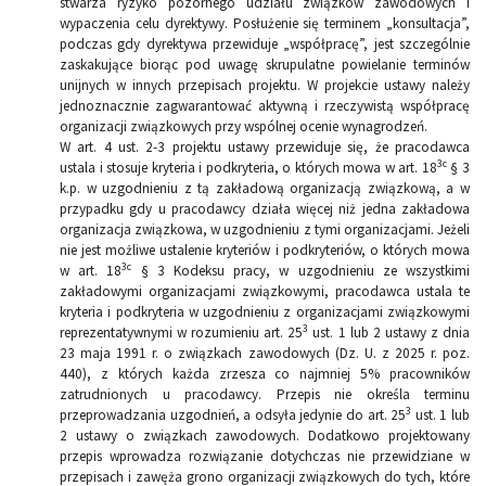
stwarza ryzyko pozornego udziału związków zawodowych i
wypaczenia celu dyrektywy. Posłużenie się terminem „konsultacja”,
podczas gdy dyrektywa przewiduje „współpracę”, jest szczególnie
zaskakujące biorąc pod uwagę skrupulatne powielanie terminów
unijnych w innych przepisach projektu. W projekcie ustawy należy
jednoznacznie zagwarantować aktywną i rzeczywistą współpracę
organizacji związkowych przy wspólnej ocenie wynagrodzeń.
W art. 4 ust. 2-3 projektu ustawy przewiduje się, że pracodawca
3c
ustala i stosuje kryteria i podkryteria, o których mowa w art. 18
§ 3
k.p. w uzgodnieniu z tą zakładową organizacją związkową, a w
przypadku gdy u pracodawcy działa więcej niż jedna zakładowa
organizacja związkowa, w uzgodnieniu z tymi organizacjami. Jeżeli
nie jest możliwe ustalenie kryteriów i podkryteriów, o których mowa
3c
w art. 18
§ 3 Kodeksu pracy, w uzgodnieniu ze wszystkimi
zakładowymi organizacjami związkowymi, pracodawca ustala te
kryteria i podkryteria w uzgodnieniu z organizacjami związkowymi
3
reprezentatywnymi w rozumieniu art. 25
ust. 1 lub 2 ustawy z dnia
23 maja 1991 r. o związkach zawodowych (Dz. U. z 2025 r. poz.
440), z których każda zrzesza co najmniej 5% pracowników
zatrudnionych u pracodawcy. Przepis nie określa terminu
3
przeprowadzania uzgodnień, a odsyła jedynie do art. 25
ust. 1 lub
2 ustawy o związkach zawodowych. Dodatkowo projektowany
przepis wprowadza rozwiązanie dotychczas nie przewidziane w
przepisach i zawęża grono organizacji związkowych do tych, które