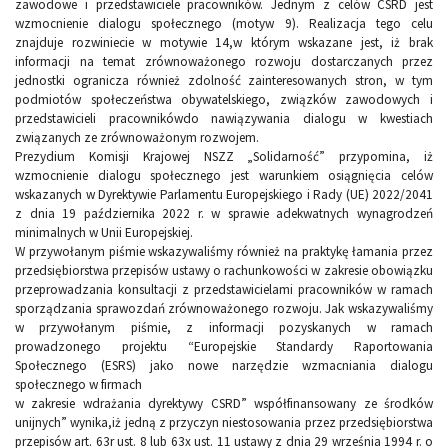
zawodowe i przedstawiciele pracowników. Jednym z celów CSRD jest
wzmocnienie dialogu społecznego (motyw 9). Realizacja tego celu
znajduje rozwiniecie w motywie 14,w którym wskazane jest, iż brak
informacji na temat zrównoważonego rozwoju dostarczanych przez
jednostki ogranicza również zdolność zainteresowanych stron, w tym
podmiotów społeczeństwa obywatelskiego, związków zawodowych i
przedstawicieli pracownikówdo nawiązywania dialogu w kwestiach
związanych ze zrównoważonym rozwojem.
Prezydium Komisji Krajowej NSZZ „Solidarność” przypomina, iż
wzmocnienie dialogu społecznego jest warunkiem osiągnięcia celów
wskazanych w Dyrektywie Parlamentu Europejskiego i Rady (UE) 2022/2041
z dnia 19 października 2022 r. w sprawie adekwatnych wynagrodzeń
minimalnych w Unii Europejskiej.
W przywołanym piśmie wskazywaliśmy również na praktykę łamania przez
przedsiębiorstwa przepisów ustawy o rachunkowości w zakresie obowiązku
przeprowadzania konsultacji z przedstawicielami pracowników w ramach
sporządzania sprawozdań zrównoważonego rozwoju. Jak wskazywaliśmy
w przywołanym piśmie, z informacji pozyskanych w ramach
prowadzonego projektu “Europejskie Standardy Raportowania
Społecznego (ESRS) jako nowe narzędzie wzmacniania dialogu
społecznego w firmach
w zakresie wdrażania dyrektywy CSRD” współfinansowany ze środków
unijnych” wynika,iż jedną z przyczyn niestosowania przez przedsiębiorstwa
przepisów art. 63r ust. 8 lub 63x ust. 11 ustawy z dnia 29 września 1994 r. o