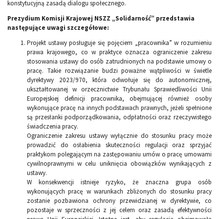
konstytucyjną zasadą dialogu społecznego.
Prezydium Komisji Krajowej NSZZ „Solidarność” przedstawia
następujące uwagi szczegółowe:
Projekt ustawy posługuje się pojęciem „pracownika” w rozumieniu
prawa krajowego, co w praktyce oznacza ograniczenie zakresu
stosowania ustawy do osób zatrudnionych na podstawie umowy o
pracę. Takie rozwiązanie budzi poważne wątpliwości w świetle
dyrektywy 2023/970, która odwołuje się do autonomicznej,
ukształtowanej w orzecznictwie Trybunału Sprawiedliwości Unii
Europejskiej definicji pracownika, obejmującej również osoby
wykonujące pracę na innych podstawach prawnych, jeżeli spełnione
są przesłanki podporządkowania, odpłatności oraz rzeczywistego
świadczenia pracy.
Ograniczenie zakresu ustawy wyłącznie do stosunku pracy może
prowadzić do osłabienia skuteczności regulacji oraz sprzyjać
praktykom polegającym na zastępowaniu umów o pracę umowami
cywilnoprawnymi w celu uniknięcia obowiązków wynikających z
ustawy.
W konsekwencji istnieje ryzyko, że znaczna grupa osób
wykonujących pracę w warunkach zbliżonych do stosunku pracy
zostanie pozbawiona ochrony przewidzianej w dyrektywie, co
pozostaje w sprzeczności z jej celem oraz zasadą efektywności