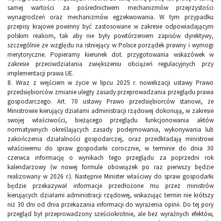
samej wartości za pośrednictwem mechanizmów przejrzystości
wynagrodzeń oraz mechanizmów egzekwowania. W tym przypadku
przepisy krajowe powinny być zastosowane w zakresie odpowiadającym
polskim realiom, tak aby nie były powtórzeniem zapisów dyrektywy,
szczególnie ze względu na istniejący w Polsce porządek prawny i wymogi
merytoryczne. Popieramy kierunek dot. przygotowania wskazówek w
zakresie przeciwdziałania zwiększeniu obciążeń regulacyjnych przy
implementacji prawa UE.
8. Wraz z wejściem w życie w lipcu 2025 r. nowelizacji ustawy Prawo
przedsiębiorców zmianie uległy zasady przeprowadzania przeglądu prawa
gospodarczego. Art. 70 ustawy Prawo przedsiębiorców stanowi, że
Ministrowie kierujący działami administracji rządowej dokonują, w zakresie
swojej właściwości, bieżącego przeglądu funkcjonowania aktów
normatywnych określających zasady podejmowania, wykonywania lub
zakończenia działalności gospodarczej, oraz przedkładają ministrowi
właściwemu do spraw gospodarki corocznie, w terminie do dnia 30
czerwca informację o wynikach tego przeglądu za poprzedni rok
kalendarzowy (w nowej formule obowiązek po raz pierwszy będzie
realizowany w 2026 r.). Następnie Minister właściwy do spraw gospodarki
będzie przekazywał informacje przedłożone mu przez ministrów
kierujących działami administracji rządowej, wskazując termin nie krótszy
niż 30 dni od dnia przekazania informacji do wyrażenia opinii. Do tej pory
przegląd był przeprowadzony sześciokrotnie, ale bez wyraźnych efektów,