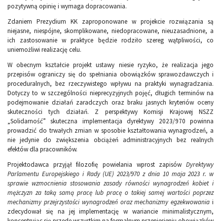
pozytywną opinię i wymaga dopracowania.
Zdaniem Prezydium KK zaproponowane w projekcie rozwiązania są
niejasne, niespójne, skomplikowane, niedopracowane, nieuzasadnione, a
ich zastosowanie w praktyce będzie rodziło szereg wątpliwości, co
uniemożliwi realizację celu.
W obecnym kształcie projekt ustawy niesie ryzyko, że realizacja jego
przepisów ograniczy się do spełniania obowiązków sprawozdawczych i
proceduralnych, bez rzeczywistego wpływu na praktyki wynagradzania.
Dotyczy to w szczególności nieprecyzyjnych pojęć, długich terminów na
podejmowanie działań zaradczych oraz braku jasnych kryteriów oceny
skuteczności tych działań. Z perspektywy Komisji Krajowej NSZZ
„Solidarność” skuteczna implementacja dyrektywy 2023/970 powinna
prowadzić do trwałych zmian w sposobie kształtowania wynagrodzeń, a
nie jedynie do zwiększenia obciążeń administracyjnych bez realnych
efektów dla pracowników.
Projektodawca przyjął filozofię powielania wprost zapisów
Dyrektywy
Parlamentu Europejskiego i Rady (UE) 2023/970 z dnia 10 maja 2023 r. w
sprawie wzmocnienia stosowania zasady równości wynagrodzeń kobiet i
mężczyzn za taką samą pracę lub pracę o takiej samej wartości poprzez
mechanizmy przejrzystości wynagrodzeń oraz mechanizmy egzekwowania
i
zdecydował się na jej implementację w wariancie minimalistycznym,
koncentrując się przede wszystkim na formalnym przeniesieniu obowiązków