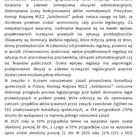
działania w zakresie: zmniejszenia obciążeń administracyjnych;
dokonywania oceny funkcjonowania aktów normatywnych. Prezydium
Komisji Krajowej NSZZ „Solidarność” jednak zwraca uwagę na fakt, że
docelowo powinien zostać wzmocniony cały proces legislacyjny. Za
niewystarczające uważamy, nadmierne skupianie się na kwestii wpływu
projektowanych rozwiązań prawnych na sytuację przedsiębiorców.
Obawiamy się dominacji skutków regulacji, które dotyczą jednej ze stron,
strony przedsiębiorców. W zależności od przedmiotu regulacji, powinno się
w sposób zrównoważony analizować wpływ projektowanych regulacji na
sytuację m.in. pracodawców, pracowników, obciążeń administracyjnych czy
też finansów publicznych. Ocena wpływu regulacji ma wspomagać
podejmowanie decyzji w zakresie rozwiązań regulacyjnych poprzez
dostarczenie możliwie pełnej informacji.
W związku z licznymi naruszeniami zasad prowadzenia konsultacji
społecznych w Polsce, Komisja Krajowa NSZZ „Solidarność” corocznie
dokonuje przeglądu procesu legislacyjnego pod kątem stosowania reguł
przewidzianych w polskim prawie, które odnoszą się do opiniowania
założeń i projektów aktów prawnych przez związki zawodowe. Ogółem na
502 zrealizowanych konsultacji społecznych, w 354 przypadkach (70%)
doszło do wystąpienia co najmniej jednego naruszenia zasad.
W 2025 roku w 50% przypadków termin na wyrażenie opinii został
określony poniżej 30 dni, z czego w 55% przypadków czas na wyrażenie
opinii został określony poniżej 21 dni. W 2025 roku 21% (103 z 502)