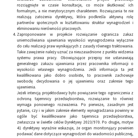
rozciągnięte w czasie konsultacje, co może skutkować ich
formalnym, a nie merytorycznym charakterem. Rozwiązania te nie
realizują założenia dyrektywy, która podkreśla aktywną rolę
partnerów społecznych w kształtowaniu struktur wynagrodzeń i
eliminowaniu nierówności płacowych.
Zaproponowane w projekcie rozwiązanie ogranicza zakaz
uniemożliwiania ujawniania wysokości wynagrodzenia wyłącznie
do celu realizacji praw wynikających z zasady równego traktowania.
Takie zawężenie należy uznać za nieuzasadnione z punktu widzenia
systemu prawa pracy. Obowiązujące przepisy nie ustanawiają
generalnego zakazu ujawniania przez pracownika informacji o
wysokości własnego wynagrodzenia. Jeśli informacja ta jest
kwalifikowana jako dobro osobiste, to pracownik zachowuje
swobodę decydowania o jej ujawnieniu oraz zakresie tego
ujawnienia.
Jeżeli intencją projektodawcy było powiązanie tego ograniczenia z
ochroną tajemnicy przedsiębiorstwa, rozwiązanie to również
wymaga ponownego rozważenia. Po pierwsze, zasadnym jest
pytanie, czy i w jakim zakresie elementy wynagradzania powinny w
ogóle być kwalifikowane jako tajemnica przedsiębiorstwa,
zwłaszcza w świetle celów Dyrektywy 2023/970. Po drugie, motyw
41 dyrektywy wyraźnie wskazuje, że organ monitorujący powinien
podawać dane dotyczące wynagrodzeń do wiadomości publicznej,