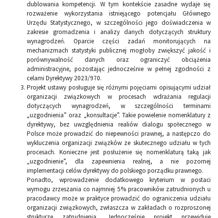
dublowania kompetencji. W tym kontekście zasadne wydaje się
rozważenie wykorzystania istniejącego potencjału Głównego
Urzędu Statystycznego, w szczególności jego doświadczenia w
zakresie gromadzenia i analizy danych dotyczących struktury
wynagrodzeń. Oparcie części zadań monitorujących na
mechanizmach statystyki publicznej mogłoby zwiększyć jakość i
porównywalność danych oraz ograniczyć obciążenia
administracyjne, pozostając jednocześnie w pełnej zgodności z
celami Dyrektywy 2023/970.
Projekt ustawy posługuje się różnymi pojęciami opisującymi udział
organizacji związkowych w procesach wdrażania regulacji
dotyczących wynagrodzeń, w szczególności terminami
„uzgodnienia” oraz „konsultacje”. Takie powielenie nomenklatury z
dyrektywy, bez uwzględnienia realiów dialogu społecznego w
Polsce może prowadzić do niepewności prawnej, a następczo do
wykluczenia organizacji związków ze skutecznego udziału w tych
procesach. Konieczne jest posłużenie się nomenklaturą taką jak
„uzgodnienie”, dla zapewnienia realnej, a nie pozornej
implementacji celów dyrektywy do polskiego porządku prawnego.
Ponadto, wprowadzenie dodatkowego kryterium w postaci
wymogu zrzeszania co najmniej 5% pracowników zatrudnionych u
pracodawcy może w praktyce prowadzić do ograniczenia udziału
organizacji związkowych, zwłaszcza w zakładach o rozproszonej
strukturze zatrudnienia. Jednocześnie projekt przewiduje