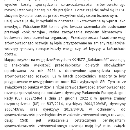
wysokie koszty sporządzenia sprawozdawczości zrównoważonego
rozwoju stanowią barierę nie do przejścia. Coraz częściej mówi się iż ESG
służy nie tylko planecie, ale przede wszystkim służy celom biznesowym.
Dalej wskazuje się, iż wydatki w obszarze ESG traktowane są wprost jako
inwestycje. Wdrażanie ESG to nie tylko kwestia wizerunku ale budowanie
przewagi konkurencyjnej, realne zarządzanie ryzykiem biznesowym i
budowanie bezpieczeństwa organizacji. Przedsiębiorstwa świadome wagi
zrównoważonego rozwoju są lepiej przygotowane na zmiany regulacyjne,
wstrząsy rynkowe, rosnące koszty energii czy też kryzysy w łańcuchach
dostaw.
Mając powyższe na względzie Prezydium KK NSZZ „Solidarność” wskazuje,
iż znakomita większość przedsiębiorstw objętych obowiązkiem
raportowania za rok 2024 r. dobrowolnie sporządzała raporty
zrównoważonego rozwoju już w latach poprzednich. Raporty te były
przygotowane w uwzględnieniem norm ISO i wytycznych GRI. Tym co ze
związkowego punktu widzenia różni sprawozdawczość zrównoważonego
rozwoju sporządzaną na podstawie dyrektywy Parlamentu Europejskiego I
Rady (UE) 2022/2464 z dnia 14 grudnia 2022 r. w sprawie zmiany
rozporządzenia (UE) nr 537/2014, dyrektywy 2004/109/WE, dyrektywy
2006/43/WE oraz dyrektywy 2013/34/UE w odniesieniu do
sprawozdawczości przedsiębiorstw w zakresie zrównoważonego rozwoju,
dalej: CSRD, jest wskazanie,iż ostatecznymi beneficjentami
sprawozdawczości zrównoważonego rozwoju mają być m.in. związki