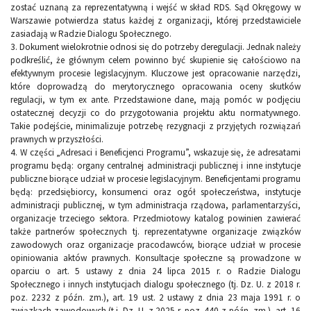
zostać uznaną za reprezentatywną i wejść w skład RDS. Sąd Okręgowy w
Warszawie potwierdza status każdej z organizacji, której przedstawiciele
zasiadają w Radzie Dialogu Społecznego.
3. Dokument wielokrotnie odnosi się do potrzeby deregulacji. Jednak należy
podkreślić, że głównym celem powinno być skupienie się całościowo na
efektywnym procesie legislacyjnym. Kluczowe jest opracowanie narzędzi,
które doprowadzą do merytorycznego opracowania oceny skutków
regulacji, w tym ex ante. Przedstawione dane, mają pomóc w podjęciu
ostatecznej decyzji co do przygotowania projektu aktu normatywnego.
Takie podejście, minimalizuje potrzebę rezygnacji z przyjętych rozwiązań
prawnych w przyszłości.
4. W części „Adresaci i Beneficjenci Programu”, wskazuje się, że adresatami
programu będą: organy centralnej administracji publicznej i inne instytucje
publiczne biorące udział w procesie legislacyjnym. Beneficjentami programu
będą: przedsiębiorcy, konsumenci oraz ogół społeczeństwa, instytucje
administracji publicznej, w tym administracja rządowa, parlamentarzyści,
organizacje trzeciego sektora. Przedmiotowy katalog powinien zawierać
także partnerów społecznych tj. reprezentatywne organizacje związków
zawodowych oraz organizacje pracodawców, biorące udział w procesie
opiniowania aktów prawnych. Konsultacje społeczne są prowadzone w
oparciu o art. 5 ustawy z dnia 24 lipca 2015 r. o Radzie Dialogu
Społecznego i innych instytucjach dialogu społecznego (tj. Dz. U. z 2018 r.
poz. 2232 z późn. zm.), art. 19 ust. 2 ustawy z dnia 23 maja 1991 r. o
związkach zawodowych (t.j. Dz. U. z 2025 r. poz. 440 z późn. zm.), art. 16