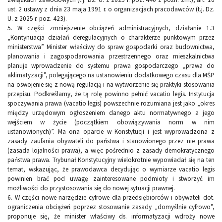
ust. 2 ustawy z dnia 23 maja 1991 r. o organizacjach pracodawców (t.j. Dz.
U. z 2025 r. poz. 423).
5. W części zmniejszenie obciążeń administracyjnych, działanie 1.3
„Kontynuacja działań deregulacyjnych o charakterze punktowym przez
ministerstwa” Minister właściwy do spraw gospodarki oraz budownictwa,
planowania i zagospodarowania przestrzennego oraz mieszkalnictwa
planuje wprowadzenie do systemu prawa gospodarczego „prawa do
aklimatyzacji”, polegającego na ustanowieniu dodatkowego czasu dla MŚP
na oswojenie się z nową regulacją i na wytworzenie się praktyki stosowania
przepisu. Podkreślamy, że tą rolę powinno pełnić vacatio legis. Instytucja
spoczywania prawa (vacatio legis) powszechnie rozumiana jest jako „okres
między urzędowym ogłoszeniem danego aktu normatywnego a jego
wejściem w życie (początkiem obowiązywania norm w nim
ustanowionych)”. Ma ona oparcie w Konstytucji i jest wyprowadzona z
zasady zaufania obywateli do państwa i stanowionego przez nie prawa
(zasada lojalności prawa), a więc pośrednio z zasady demokratycznego
państwa prawa. Trybunał Konstytucyjny wielokrotnie wypowiadał się na ten
temat, wskazując, że prawodawca decydując o wymiarze vacatio legis
powinien brać pod uwagę zainteresowane podmioty i stworzyć im
możliwości do przystosowania się do nowej sytuacji prawnej.
6. W części nowe narzędzie cyfrowe dla przedsiębiorców i obywateli dot.
ograniczenia obciążeń poprzez stosowanie zasady „domyślnie cyfrowo”,
proponuje się, że minister właściwy ds. informatyzacji wdroży nowe