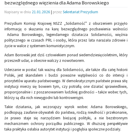
bezwzględnego więzienia dla Adama Borowskiego
Napisany w dniu
21.01.2026
|
przez
Sekretariat Prezydium
Prezydium Komisji Krajowej NSZZ „Solidarność” z oburzeniem przyjęło
informację o skazaniu na karę bezwzględnego pozbawienia wolności
Adama Borowskiego, legendarnego działacza Solidarności, więźnia
politycznego w czasach PRL i osoby, która przez lata narażała zdrowie i
życie w walce z systemem komunistycznym.
Adam Borowski jest dziś człowiekiem ponad siedemdziesięcioletnim, który
przeszedł udar, a obecnie walczy z nowotworem.
Uderzanie w postać tak ważną dla Solidarności, ale także dla całej historii
Polski, jest skandalem i budzi poważne wątpliwości co do intencji i
priorytetów aparatu państwowego. W demokratycznym państwie prawa siłę
instytucji mierzy się bowiem tym, czy potrafią one działać sprawiedliwie,
proporcjonalnie i z poszanowaniem ludzkiej godności – także wobec tych,
którzy są dla nich niewygodni lub kontrowersyjni.
Takie działania, jak wczorajszy wyrok wobec Adama Borowskiego,
podkopują zaufanie obywateli do państwa, rodzą nieufność i przekonanie,
że prawo staje się narzędziem bieżącej polityki, a nie bezstronnym
mechanizmem ochrony porządku publicznego. W dłuższej perspektywie
taka praktyka osłabia autorytet instytucji i pogłębia społeczne podziały.