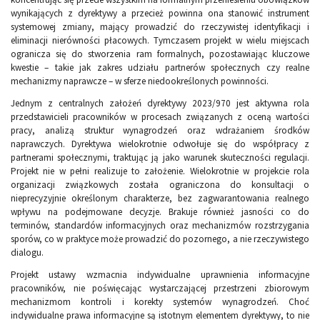
wynikających z dyrektywy a przecież powinna ona stanowić instrument
systemowej zmiany, mający prowadzić do rzeczywistej identyfikacji i
eliminacji nierówności płacowych. Tymczasem projekt w wielu miejscach
ogranicza się do stworzenia ram formalnych, pozostawiając kluczowe
kwestie – takie jak zakres udziału partnerów społecznych czy realne
mechanizmy naprawcze – w sferze niedookreślonych powinności.
Jednym z centralnych założeń dyrektywy 2023/970 jest aktywna rola
przedstawicieli pracowników w procesach związanych z oceną wartości
pracy, analizą struktur wynagrodzeń oraz wdrażaniem środków
naprawczych. Dyrektywa wielokrotnie odwołuje się do współpracy z
partnerami społecznymi, traktując ją jako warunek skuteczności regulacji.
Projekt nie w pełni realizuje to założenie. Wielokrotnie w projekcie rola
organizacji związkowych została ograniczona do konsultacji o
nieprecyzyjnie określonym charakterze, bez zagwarantowania realnego
wpływu na podejmowane decyzje. Brakuje również jasności co do
terminów, standardów informacyjnych oraz mechanizmów rozstrzygania
sporów, co w praktyce może prowadzić do pozornego, a nie rzeczywistego
dialogu.
Projekt ustawy wzmacnia indywidualne uprawnienia informacyjne
pracowników, nie poświęcając wystarczającej przestrzeni zbiorowym
mechanizmom kontroli i korekty systemów wynagrodzeń. Choć
indywidualne prawa informacyjne są istotnym elementem dyrektywy, to nie