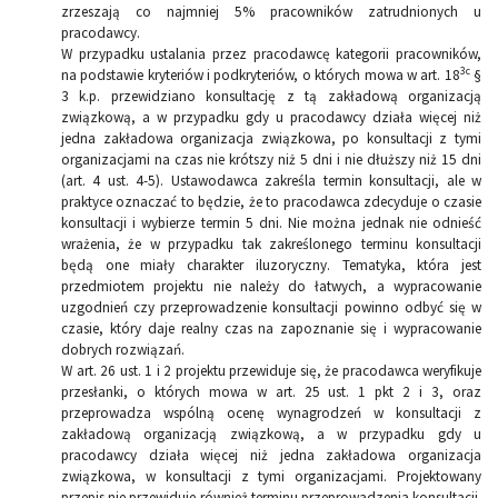
zrzeszają co najmniej 5% pracowników zatrudnionych u
pracodawcy.
W przypadku ustalania przez pracodawcę kategorii pracowników,
3c
na podstawie kryteriów i podkryteriów, o których mowa w art. 18
§
3 k.p. przewidziano konsultację z tą zakładową organizacją
związkową, a w przypadku gdy u pracodawcy działa więcej niż
jedna zakładowa organizacja związkowa, po konsultacji z tymi
organizacjami na czas nie krótszy niż 5 dni i nie dłuższy niż 15 dni
(art. 4 ust. 4-5). Ustawodawca zakreśla termin konsultacji, ale w
praktyce oznaczać to będzie, że to pracodawca zdecyduje o czasie
konsultacji i wybierze termin 5 dni. Nie można jednak nie odnieść
wrażenia, że w przypadku tak zakreślonego terminu konsultacji
będą one miały charakter iluzoryczny. Tematyka, która jest
przedmiotem projektu nie należy do łatwych, a wypracowanie
uzgodnień czy przeprowadzenie konsultacji powinno odbyć się w
czasie, który daje realny czas na zapoznanie się i wypracowanie
dobrych rozwiązań.
W art. 26 ust. 1 i 2 projektu przewiduje się, że pracodawca weryfikuje
przesłanki, o których mowa w art. 25 ust. 1 pkt 2 i 3, oraz
przeprowadza wspólną ocenę wynagrodzeń w konsultacji z
zakładową organizacją związkową, a w przypadku gdy u
pracodawcy działa więcej niż jedna zakładowa organizacja
związkowa, w konsultacji z tymi organizacjami. Projektowany
przepis nie przewiduje również terminu przeprowadzenia konsultacji.