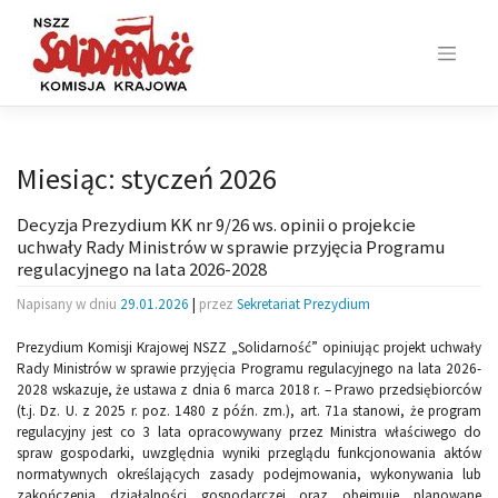
Skip
to
content
Miesiąc:
styczeń 2026
Decyzja Prezydium KK nr 9/26 ws. opinii o projekcie
uchwały Rady Ministrów w sprawie przyjęcia Programu
regulacyjnego na lata 2026-2028
Napisany w dniu
29.01.2026
|
przez
Sekretariat Prezydium
Prezydium Komisji Krajowej NSZZ „Solidarność” opiniując projekt uchwały
Rady Ministrów w sprawie przyjęcia Programu regulacyjnego na lata 2026-
2028 wskazuje, że ustawa z dnia 6 marca 2018 r. – Prawo przedsiębiorców
(t.j. Dz. U. z 2025 r. poz. 1480 z późn. zm.), art. 71a stanowi, że program
regulacyjny jest co 3 lata opracowywany przez Ministra właściwego do
spraw gospodarki, uwzględnia wyniki przeglądu funkcjonowania aktów
normatywnych określających zasady podejmowania, wykonywania lub
zakończenia działalności gospodarczej oraz obejmuje planowane