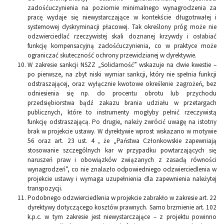
zadośćuczynienia na poziomie minimalnego wynagrodzenia za
pracę wydaje się niewystarczające w kontekście długotrwałej i
systemowej dyskryminacji płacowej. Tak określony próg może nie
odzwierciedlać rzeczywistej skali doznanej krzywdy i osłabiać
funkcję kompensacyjną zadośćuczynienia, co w praktyce może
ograniczać skuteczność ochrony przewidzianej w dyrektywie.
W zakresie sankcji NSZZ „Solidarność” wskazuje na dwie kwestie –
po pierwsze, na zbyt niski wymiar sankcji, który nie spełnia funkcji
odstraszającej, oraz wyłącznie kwotowe określenie zagrożeń, bez
odniesienia się np. do procentu obrotu lub przychodu
przedsiębiorstwa bądź zakazu brania udziału w przetargach
publicznych, które to instrumenty mogłyby pełnić rzeczywistą
funkcję odstraszającą. Po drugie, należy zwrócić uwagę na istotny
brak w projekcie ustawy. W dyrektywie wprost wskazano w motywie
56 oraz art. 23 ust. 4 , że „Państwa Członkowskie zapewniają
stosowanie szczególnych kar w przypadku powtarzających się
naruszeń praw i obowiązków związanych z zasadą równości
wynagrodzeń”, co nie znalazło odpowiedniego odzwierciedlenia w
projekcie ustawy i wymaga uzupełnienia dla zapewnienia należytej
transpozycji.
Podobnego odzwierciedlenia w projekcie zabrakło w zakresie art. 22
dyrektywy dotyczącego kosztów prawnych. Samo brzmienie art. 102
k.p.c. w tym zakresie jest niewystarczające – z projektu powinno