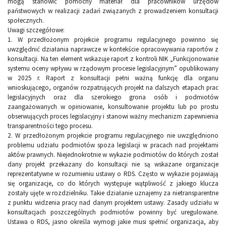
mogą stanowić pomocny materiał dla pracowników urzędów
państwowych w realizacji zadań związanych z prowadzeniem konsultacji
społecznych.
Uwagi szczegółowe:
1. W przedłożonym projekcie programu regulacyjnego powinno się
uwzględnić działania naprawcze w kontekście opracowywania raportów z
konsultacji. Na ten element wskazuje raport z kontroli NIK „Funkcjonowanie
systemu oceny wpływu w rządowym procesie legislacyjnym” opublikowany
w 2025 r. Raport z konsultacji pełni ważną funkcję dla organu
wnioskującego, organów rozpatrujących projekt na dalszych etapach prac
legislacyjnych oraz dla szerokiego grona osób i podmiotów
zaangażowanych w opiniowanie, konsultowanie projektu lub po prostu
obserwujących proces legislacyjny i stanowi ważny mechanizm zapewnienia
transparentności tego procesu.
2. W przedłożonym projekcie programu regulacyjnego nie uwzględniono
problemu udziału podmiotów spoza legislacji w pracach nad projektami
aktów prawnych. Niejednokrotnie w wykazie podmiotów do których został
dany projekt przekazany do konsultacji nie są wskazane organizacje
reprezentatywne w rozumieniu ustawy o RDS. Często w wykazie pojawiają
się organizacje, co do których występuje wątpliwość z jakiego klucza
zostały ujęte w rozdzielniku. Takie działanie uznajemy za nietransparentne
z punktu widzenia pracy nad danym projektem ustawy. Zasady udziału w
konsultacjach poszczególnych podmiotów powinny być uregulowane.
Ustawa o RDS, jasno określa wymogi jakie musi spełnić organizacja, aby