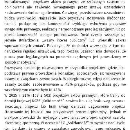
konsultowanych projektów aktów prawnych ze skróconym czasem na
opiniowanie nie zawierało wymaganego przez ustawę uzasadnienia
zastosowania skróconego terminu. Co więcej, przedstawiane uzasadnienia
budzą wątpliwości. Najczęściej jako przyczynę stosowania skróconego
terminu podaje się fakt konieczności szybkiego wdrożenia przepisów
innego aktu prawnego, realizację harmonogramu prac legislacyjnych lub po
prostu konieczność pilnego procedowania. Dość często wskazuje się
jedynie stwierdzenie: „ważny interes publiczny” lub „niewielki zakres
wprowadzanych zmian”. Poza tym, że dochodzi w związku z tym do
naruszenia regulacji ustawowej, tego rodzaju uzasadnienia dowodzą, że
proces prac legislacyjnych na poziomie rządowym jest prowadzony w
sposób chaotyczny.
Pozytywną tendencję obserwujemy w przypadku projektów, gdzie jako
podstawa prawna prowadzenia konsultacji społecznych jest wskazywana
ustawa o związkach zawodowych. W ubiegłorocznej edycji naruszenie tej
zasady zostało zaobserwowane w 45% przypadków, podczas gdy we
wcześniejszym okresie było to 49%.
W 2025 r. 21% (103 z 502) projektów aktów prawnych, które trafiły do
Komisji Krajowej NSZZ „Solidarność” zawiera klauzulę brak uwag oznacza
akceptację projektu lub brak uwag oznacza uzgodnienie projektu.
Stosowanie tej klauzuli ma przyspieszyć proces legislacyjny, jednak w
praktyce prowadzi do mylnego przekonania, że projekt uzyskał szeroką
akceptację społeczną. W ocenie NSZZ „Solidarność” to wyraźne nadużycie,
tym bardziej, że ustawa o związkach zawodowych jasno wskazuje, iż