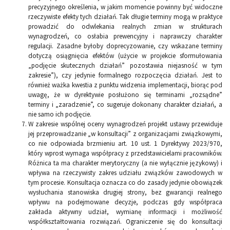
precyzyjnego określenia, w jakim momencie powinny być widoczne
rzeczywiste efekty tych działań. Tak długie terminy mogą w praktyce
prowadzić do odwlekania realnych zmian w strukturach
wynagrodzeń, co osłabia prewencyjny i naprawczy charakter
regulacji. Zasadne byłoby doprecyzowanie, czy wskazane terminy
dotyczą osiągnięcia efektów (użycie w projekcie sformułowania
„podjęcie skutecznych działań” pozostawia niejasność w tym
zakresie”), czy jedynie formalnego rozpoczęcia działań. Jest to
również ważka kwestia z punktu widzenia implementacji, biorąc pod
uwagę, że w dyrektywie posłużono się terminami „rozsądne”
terminy i „zaradzenie”, co sugeruje dokonany charakter działań, a
nie samo ich podjęcie.
W zakresie wspólnej oceny wynagrodzeń projekt ustawy przewiduje
jej przeprowadzanie „w konsultacji” z organizacjami związkowymi,
co nie odpowiada brzmieniu art. 10 ust. 1 Dyrektywy 2023/970,
który wprost wymaga współpracy z przedstawicielami pracowników.
Różnica ta ma charakter merytoryczny (a nie wyłącznie językowy) i
wpływa na rzeczywisty zakres udziału związków zawodowych w
tym procesie. Konsultacja oznacza co do zasady jedynie obowiązek
wysłuchania stanowiska drugiej strony, bez gwarancji realnego
wpływu na podejmowane decyzje, podczas gdy współpraca
zakłada aktywny udział, wymianę informacji i możliwość
współkształtowania rozwiązań. Ograniczenie się do konsultacji