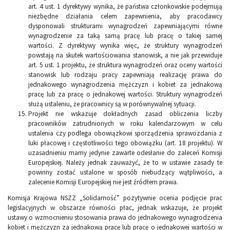
art. 4 ust. 1 dyrektywy wynika, że państwa członkowskie podejmują
niezbędne działania celem zapewnienia, aby pracodawcy
dysponowali strukturami wynagrodzeń zapewniającymi równe
wynagrodzenie za taką samą pracę lub pracę o takiej samej
wartości. Z dyrektywy wynika więc, że struktury wynagrodzeń
powstają na skutek wartościowania stanowisk, a nie jak przewiduje
art. 5 ust. 1 projektu, że struktura wynagrodzeń oraz oceny wartości
stanowisk lub rodzaju pracy zapewniają realizację prawa do
jednakowego wynagrodzenia mężczyzn i kobiet za jednakową
pracę lub za pracę o jednakowej wartości. Struktury wynagrodzeń
służą ustaleniu, że pracownicy są w porównywalnej sytuacji.
Projekt nie wskazuje dokładnych zasad obliczenia liczby
pracowników zatrudnionych w roku kalendarzowym w celu
ustalenia czy podlega obowiązkowi sporządzenia sprawozdania z
luki płacowej i częstotliwości tego obowiązku (art. 18 projektu). W
uzasadnieniu mamy jedynie zawarte odesłanie do zaleceń Komisji
Europejskiej. Należy jednak zauważyć, że to w ustawie zasady te
powinny zostać ustalone w sposób niebudzący wątpliwości, a
zalecenie Komisji Europejskiej nie jest źródłem prawa.
Komisja Krajowa NSZZ „Solidarność” pozytywnie ocenia podjęcie prac
legislacyjnych w obszarze równości płac, jednak wskazuje, że projekt
ustawy o wzmocnieniu stosowania prawa do jednakowego wynagrodzenia
kobiet i mężczyzn za jednakową pracę lub pracę o jednakowej wartości w