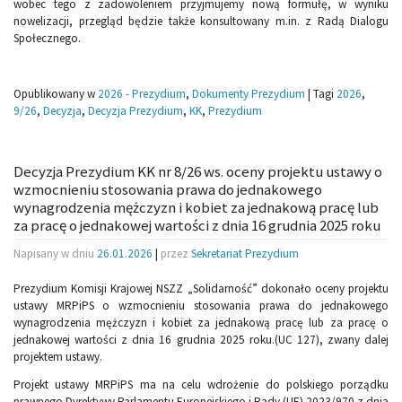
wobec tego z zadowoleniem przyjmujemy nową formułę, w wyniku
nowelizacji, przegląd będzie także konsultowany m.in. z Radą Dialogu
Społecznego.
Opublikowany w
2026 - Prezydium
,
Dokumenty Prezydium
|
Tagi
2026
,
9/26
,
Decyzja
,
Decyzja Prezydium
,
KK
,
Prezydium
Decyzja Prezydium KK nr 8/26 ws. oceny projektu ustawy o
wzmocnieniu stosowania prawa do jednakowego
wynagrodzenia mężczyzn i kobiet za jednakową pracę lub
za pracę o jednakowej wartości z dnia 16 grudnia 2025 roku
Napisany w dniu
26.01.2026
|
przez
Sekretariat Prezydium
Prezydium Komisji Krajowej NSZZ „Solidarność” dokonało oceny projektu
ustawy MRPiPS o wzmocnieniu stosowania prawa do jednakowego
wynagrodzenia mężczyzn i kobiet za jednakową pracę lub za pracę o
jednakowej wartości z dnia 16 grudnia 2025 roku.(UC 127), zwany dalej
projektem ustawy.
Projekt ustawy MRPiPS ma na celu wdrożenie do polskiego porządku
prawnego Dyrektywy Parlamentu Europejskiego i Rady (UE) 2023/970 z dnia