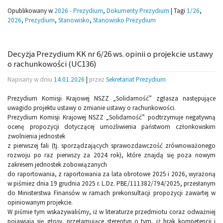
Opublikowany w
2026 - Prezydium
,
Dokumenty Prezydium
|
Tagi
1/26
,
2026
,
Prezydium
,
Stanowisko
,
Stanowisko Prezydium
Decyzja Prezydium KK nr 6/26 ws. opinii o projekcie ustawy
o rachunkowości (UC136)
Napisany w dniu
14.01.2026
|
przez
Sekretariat Prezydium
Prezydium Komisji Krajowej NSZZ „Solidarność” zgłasza następujące
uwagido projektu ustawy o zmianie ustawy o rachunkowości.
Prezydium Komisji Krajowej NSZZ „Solidarność” podtrzymuje negatywną
ocenę propozycji dotyczącej umożliwienia państwom członkowskim
zwolnienia jednostek
z pierwszej fali (tj. sporządzających sprawozdawczość zrównoważonego
rozwoju po raz pierwszy za 2024 rok), które znajdą się poza nowym
zakresem jednostek zobowiązanych
do raportowania, z raportowania za lata obrotowe 2025 i 2026, wyrażoną
w piśmiez dnia 19 grudnia 2025 r. L.Dz. PBE/111382/794/2025, przesłanym
do Ministerstwa Finansów w ramach prekonsultacji propozycji zawartej w
opiniowanym projekcie.
W piśmie tym wskazywaliśmy, iż w literaturze przedmiotu coraz odważniej
pojawiają się głosy, przełamujące stereotyp o tym, iż brak kompetencji i