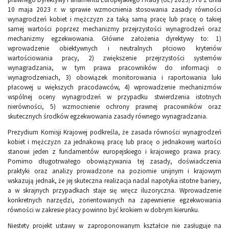
10 maja 2023 r. w sprawie wzmocnienia stosowania zasady równości
wynagrodzeń kobiet i mężczyzn za taką samą pracę lub pracę o takiej
samej wartości poprzez mechanizmy przejrzystości wynagrodzeń oraz
mechanizmy egzekwowania. Główne założenia dyrektywy to: 1)
wprowadzenie obiektywnych i neutralnych płciowo kryteriów
wartościowania pracy, 2) zwiększenie przejrzystości systemów
wynagradzania, w tym prawa pracowników do informacji o
wynagrodzeniach, 3) obowiązek monitorowania i raportowania luki
płacowej u większych pracodawców, 4) wprowadzenie mechanizmów
wspólnej oceny wynagrodzeń w przypadku stwierdzenia istotnych
nierówności, 5) wzmocnienie ochrony prawnej pracowników oraz
skutecznych środków egzekwowania zasady równego wynagradzania.
Prezydium Komisji Krajowej podkreśla, że zasada równości wynagrodzeń
kobiet i mężczyzn za jednakową pracę lub pracę o jednakowej wartości
stanowi jeden z fundamentów europejskiego i krajowego prawa pracy.
Pomimo długotrwałego obowiązywania tej zasady, doświadczenia
praktyki oraz analizy prowadzone na poziomie unijnym i krajowym
wskazują jednak, że jej skuteczna realizacja nadal napotyka istotne bariery,
a w skrajnych przypadkach staje się wręcz iluzoryczna. Wprowadzenie
konkretnych narzędzi, zorientowanych na zapewnienie egzekwowania
równości w zakresie płacy powinno być krokiem w dobrym kierunku.
Niestety projekt ustawy w zaproponowanym kształcie nie zasługuje na