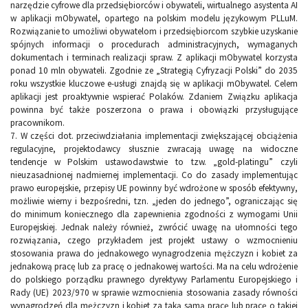
narzędzie cyfrowe dla przedsiębiorców i obywateli, wirtualnego asystenta AI
w aplikacji mObywatel, opartego na polskim modelu językowym PLLuM.
Rozwiązanie to umożliwi obywatelom i przedsiębiorcom szybkie uzyskanie
spójnych informacji o procedurach administracyjnych, wymaganych
dokumentach i terminach realizacji spraw. Z aplikacji mObywatel korzysta
ponad 10 mln obywateli. Zgodnie ze „Strategią Cyfryzacji Polski” do 2035
roku wszystkie kluczowe e-usługi znajdą się w aplikacji mObywatel. Celem
aplikacji jest proaktywnie wspierać Polaków. Zdaniem Związku aplikacja
powinna być także poszerzona o prawa i obowiązki przysługujące
pracownikom.
7. W części dot. przeciwdziałania implementacji zwiększającej obciążenia
regulacyjne, projektodawcy słusznie zwracają uwagę na widoczne
tendencje w Polskim ustawodawstwie to tzw. „gold-platingu” czyli
nieuzasadnionej nadmiernej implementacji. Co do zasady implementując
prawo europejskie, przepisy UE powinny być wdrożone w sposób efektywny,
możliwie wierny i bezpośredni, tzn. „jeden do jednego”, ograniczając się
do minimum koniecznego dla zapewnienia zgodności z wymogami Unii
Europejskiej. Jednak należy również, zwrócić uwagę na ułomności tego
rozwiązania, czego przykładem jest projekt ustawy o wzmocnieniu
stosowania prawa do jednakowego wynagrodzenia mężczyzn i kobiet za
jednakową pracę lub za pracę o jednakowej wartości. Ma na celu wdrożenie
do polskiego porządku prawnego dyrektywy Parlamentu Europejskiego i
Rady (UE) 2023/970 w sprawie wzmocnienia stosowania zasady równości
wynagrodzeń dla mężczyzn i kobiet za taką samą pracę lub pracę o takiej