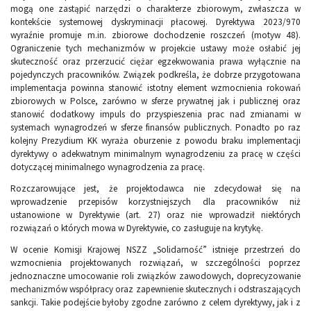
mogą one zastąpić narzędzi o charakterze zbiorowym, zwłaszcza w
kontekście systemowej dyskryminacji płacowej. Dyrektywa 2023/970
wyraźnie promuje m.in. zbiorowe dochodzenie roszczeń (motyw 48).
Ograniczenie tych mechanizmów w projekcie ustawy może osłabić jej
skuteczność oraz przerzucić ciężar egzekwowania prawa wyłącznie na
pojedynczych pracowników. Związek podkreśla, że dobrze przygotowana
implementacja powinna stanowić istotny element wzmocnienia rokowań
zbiorowych w Polsce, zarówno w sferze prywatnej jak i publicznej oraz
stanowić dodatkowy impuls do przyspieszenia prac nad zmianami w
systemach wynagrodzeń w sferze finansów publicznych. Ponadto po raz
kolejny Prezydium KK wyraża oburzenie z powodu braku implementacji
dyrektywy o adekwatnym minimalnym wynagrodzeniu za pracę w części
dotyczącej minimalnego wynagrodzenia za pracę.
Rozczarowujące jest, że projektodawca nie zdecydował się na
wprowadzenie przepisów korzystniejszych dla pracowników niż
ustanowione w Dyrektywie (art. 27) oraz nie wprowadził niektórych
rozwiązań o których mowa w Dyrektywie, co zasługuje na krytykę.
W ocenie Komisji Krajowej NSZZ „Solidarność” istnieje przestrzeń do
wzmocnienia projektowanych rozwiązań, w szczególności poprzez
jednoznaczne umocowanie roli związków zawodowych, doprecyzowanie
mechanizmów współpracy oraz zapewnienie skutecznych i odstraszających
sankcji. Takie podejście byłoby zgodne zarówno z celem dyrektywy, jak i z