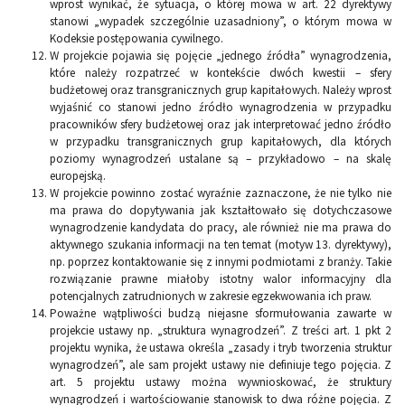
wprost wynikać, że sytuacja, o której mowa w art. 22 dyrektywy
stanowi „wypadek szczególnie uzasadniony”, o którym mowa w
Kodeksie postępowania cywilnego.
W projekcie pojawia się pojęcie „jednego źródła” wynagrodzenia,
które należy rozpatrzeć w kontekście dwóch kwestii – sfery
budżetowej oraz transgranicznych grup kapitałowych. Należy wprost
wyjaśnić co stanowi jedno źródło wynagrodzenia w przypadku
pracowników sfery budżetowej oraz jak interpretować jedno źródło
w przypadku transgranicznych grup kapitałowych, dla których
poziomy wynagrodzeń ustalane są – przykładowo – na skalę
europejską.
W projekcie powinno zostać wyraźnie zaznaczone, że nie tylko nie
ma prawa do dopytywania jak kształtowało się dotychczasowe
wynagrodzenie kandydata do pracy, ale również nie ma prawa do
aktywnego szukania informacji na ten temat (motyw 13. dyrektywy),
np. poprzez kontaktowanie się z innymi podmiotami z branży. Takie
rozwiązanie prawne miałoby istotny walor informacyjny dla
potencjalnych zatrudnionych w zakresie egzekwowania ich praw.
Poważne wątpliwości budzą niejasne sformułowania zawarte w
projekcie ustawy np. „struktura wynagrodzeń”. Z treści art. 1 pkt 2
projektu wynika, że ustawa określa „zasady i tryb tworzenia struktur
wynagrodzeń”, ale sam projekt ustawy nie definiuje tego pojęcia. Z
art. 5 projektu ustawy można wywnioskować, że struktury
wynagrodzeń i wartościowanie stanowisk to dwa różne pojęcia. Z