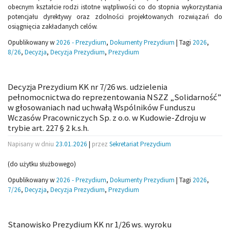
obecnym kształcie rodzi istotne wątpliwości co do stopnia wykorzystania
potencjału dyrektywy oraz zdolności projektowanych rozwiązań do
osiągnięcia zakładanych celów.
Opublikowany w
2026 - Prezydium
,
Dokumenty Prezydium
|
Tagi
2026
,
8/26
,
Decyzja
,
Decyzja Prezydium
,
Prezydium
Decyzja Prezydium KK nr 7/26 ws. udzielenia
pełnomocnictwa do reprezentowania NSZZ „Solidarność”
w głosowaniach nad uchwałą Wspólników Funduszu
Wczasów Pracowniczych Sp. z o.o. w Kudowie-Zdroju w
trybie art. 227 § 2 k.s.h.
Napisany w dniu
23.01.2026
|
przez
Sekretariat Prezydium
(do użytku służbowego)
Opublikowany w
2026 - Prezydium
,
Dokumenty Prezydium
|
Tagi
2026
,
7/26
,
Decyzja
,
Decyzja Prezydium
,
Prezydium
Stanowisko Prezydium KK nr 1/26 ws. wyroku