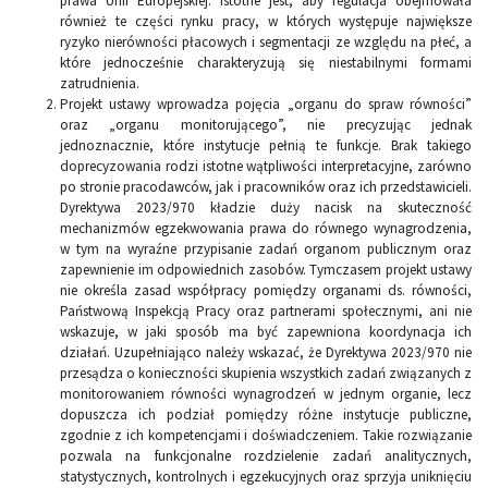
prawa Unii Europejskiej. Istotne jest, aby regulacja obejmowała
również te części rynku pracy, w których występuje największe
ryzyko nierówności płacowych i segmentacji ze względu na płeć, a
które jednocześnie charakteryzują się niestabilnymi formami
zatrudnienia.
Projekt ustawy wprowadza pojęcia „organu do spraw równości”
oraz „organu monitorującego”, nie precyzując jednak
jednoznacznie, które instytucje pełnią te funkcje. Brak takiego
doprecyzowania rodzi istotne wątpliwości interpretacyjne, zarówno
po stronie pracodawców, jak i pracowników oraz ich przedstawicieli.
Dyrektywa 2023/970 kładzie duży nacisk na skuteczność
mechanizmów egzekwowania prawa do równego wynagrodzenia,
w tym na wyraźne przypisanie zadań organom publicznym oraz
zapewnienie im odpowiednich zasobów. Tymczasem projekt ustawy
nie określa zasad współpracy pomiędzy organami ds. równości,
Państwową Inspekcją Pracy oraz partnerami społecznymi, ani nie
wskazuje, w jaki sposób ma być zapewniona koordynacja ich
działań. Uzupełniająco należy wskazać, że Dyrektywa 2023/970 nie
przesądza o konieczności skupienia wszystkich zadań związanych z
monitorowaniem równości wynagrodzeń w jednym organie, lecz
dopuszcza ich podział pomiędzy różne instytucje publiczne,
zgodnie z ich kompetencjami i doświadczeniem. Takie rozwiązanie
pozwala na funkcjonalne rozdzielenie zadań analitycznych,
statystycznych, kontrolnych i egzekucyjnych oraz sprzyja uniknięciu