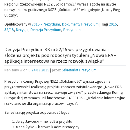
Regionu Rzeszowskiego NSZZ „Solidarność” wyraża zgodę na użycie
nazwy i znaku graficznego NSZZ „Solidarność” w logotypie „Nocny Bieg
Uliczny”.
Opublikowany w
2015 - Prezydium
,
Dokumenty Prezydium
|
Tagi
2015
,
53/15
,
Decyzja
,
Decyzja Prezydium
,
Prezydium
Decyzja Prezydium KK nr 52/15 ws. przygotowania i
złożenia projektu pod roboczym tytułem „Nowa ERA –
aplikacja internetowa na rzecz rozwoju związku”
Napisany w dniu
24.03.2015
|
przez
Sekretariat Prezydium
Prezydium Komisji Krajowej NSZZ „Solidarność” wyraża zgodę na
przygotowanie i realizację projektu roboczo zatytułowanego „Nowa ERA –
aplikacja internetowa na rzecz rozwoju związku”, przedkładanego Komisji
Europejskiej w ramach linii budżetowej 04030105 – „Działania informacyjne
i szkoleniowe dla organizacji pracowniczych”.
Za realizację projektu odpowiadać będą:
Jerzy Jaworski – menedżer projektu
Maria Żytko – kierownik administracyjny