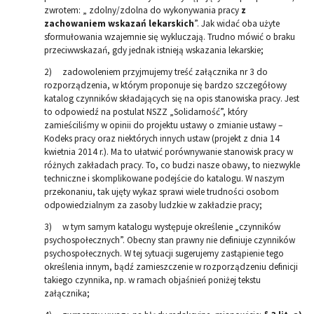
zwrotem: „ zdolny/zdolna do wykonywania pracy
z
zachowaniem wskazań lekarskich
”. Jak widać oba użyte
sformułowania wzajemnie się wykluczają. Trudno mówić o braku
przeciwwskazań, gdy jednak istnieją wskazania lekarskie;
2) zadowoleniem przyjmujemy treść załącznika nr 3 do
rozporządzenia, w którym proponuje się bardzo szczegółowy
katalog czynników składających się na opis stanowiska pracy. Jest
to odpowiedź na postulat NSZZ „Solidarność”, który
zamieściliśmy w opinii do projektu ustawy o zmianie ustawy –
Kodeks pracy oraz niektórych innych ustaw (projekt z dnia 14
kwietnia 2014 r.). Ma to ułatwić porównywanie stanowisk pracy w
różnych zakładach pracy. To, co budzi nasze obawy, to niezwykle
techniczne i skomplikowane podejście do katalogu. W naszym
przekonaniu, tak ujęty wykaz sprawi wiele trudności osobom
odpowiedzialnym za zasoby ludzkie w zakładzie pracy;
3) w tym samym katalogu występuje określenie „czynników
psychospołecznych”. Obecny stan prawny nie definiuje czynników
psychospołecznych. W tej sytuacji sugerujemy zastąpienie tego
określenia innym, bądź zamieszczenie w rozporządzeniu definicji
takiego czynnika, np. w ramach objaśnień poniżej tekstu
załącznika;