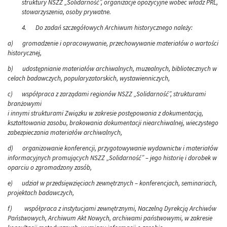
struktury NSZZ „Solidarność”, organizacje opozycyjne wobec władz PRL,
stowarzyszenia, osoby prywatne.
4.
Do zadań szczegółowych Archiwum historycznego należy:
a)
gromadzenie i opracowywanie, przechowywanie materiałów o wartości
historycznej,
b)
udostępnianie materiałów archiwalnych, muzealnych, bibliotecznych w
celach badawczych, popularyzatorskich, wystawienniczych,
c)
współpraca z zarządami regionów NSZZ „Solidarność”, strukturami
branżowymi
i innymi strukturami Związku w zakresie postępowania z dokumentacją,
kształtowania zasobu, brakowania dokumentacji niearchiwalnej, wieczystego
zabezpieczania materiałów archiwalnych,
d)
organizowanie konferencji, przygotowywanie wydawnictw i materiałów
informacyjnych promujących NSZZ „Solidarność” – jego historię i dorobek w
oparciu o zgromadzony zasób,
e)
udział w przedsięwzięciach zewnętrznych – konferencjach, seminariach,
projektach badawczych,
f)
współpraca z instytucjami zewnętrznymi, Naczelną Dyrekcją Archiwów
Państwowych, Archiwum Akt Nowych, archiwami państwowymi, w zakresie