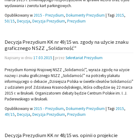
wydawania i zwrotu kart parkingowych.
Opublikowany w
2015 - Prezydium
,
Dokumenty Prezydium
|
Tagi
2015
,
50/15
,
Decyzja
,
Decyzja Prezydium
,
Prezydium
Decyzja Prezydium KK nr 49/15 ws. zgody na użycie znaku
graficznego NSZZ „Solidarność”
Napisany w dniu
17.03.2015
|
przez
Sekretariat Prezydium
Prezydium Komisji Krajowej NSZZ „Solidarność”, wyraża zgodę na użycie
nazwy i znaku graficznego NSZZ „Solidarność” na potrzeby plakatu
informującego o debacie „Dzisiejsza Polska w świetle ideałów Solidarności”
z udziałem prof. Zdzisława Krasnodębskiego, która odbędzie się 22 marca
2015 r. w Brukseli. Organizatorem debaty będzie Centrum Polskie im. I. J.
Paderewskiego w Brukseli.
Opublikowany w
2015 - Prezydium
,
Dokumenty Prezydium
|
Tagi
2015
,
49/15
,
Decyzja
,
Decyzja Prezydium
,
Prezydium
Decyzja Prezydium KK nr 48/15 ws. opinii o projekcie