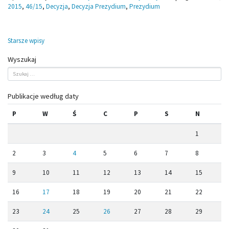
2015
,
46/15
,
Decyzja
,
Decyzja Prezydium
,
Prezydium
Nawigacja
Starsze wpisy
po
Wyszukaj
wpisach
Publikacje według daty
P
W
Ś
C
P
S
N
1
2
3
4
5
6
7
8
9
10
11
12
13
14
15
16
17
18
19
20
21
22
23
24
25
26
27
28
29