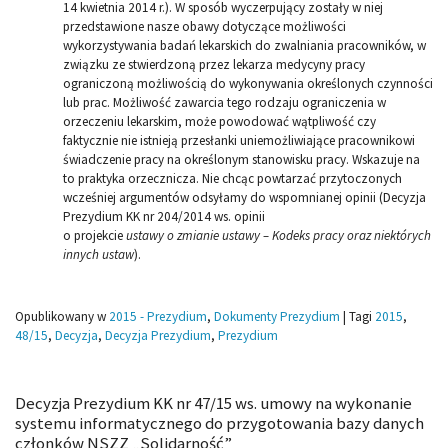
14 kwietnia 2014 r.). W sposób wyczerpujący zostały w niej
przedstawione nasze obawy dotyczące możliwości
wykorzystywania badań lekarskich do zwalniania pracowników, w
związku ze stwierdzoną przez lekarza medycyny pracy
ograniczoną możliwością do wykonywania określonych czynności
lub prac. Możliwość zawarcia tego rodzaju ograniczenia w
orzeczeniu lekarskim, może powodować wątpliwość czy
faktycznie nie istnieją przesłanki uniemożliwiające pracownikowi
świadczenie pracy na określonym stanowisku pracy. Wskazuje na
to praktyka orzecznicza. Nie chcąc powtarzać przytoczonych
wcześniej argumentów odsyłamy do wspomnianej opinii (Decyzja
Prezydium KK nr 204/2014 ws. opinii
o projekcie
ustawy o zmianie ustawy – Kodeks pracy oraz niektórych
innych ustaw
).
Opublikowany w
2015 - Prezydium
,
Dokumenty Prezydium
|
Tagi
2015
,
48/15
,
Decyzja
,
Decyzja Prezydium
,
Prezydium
Decyzja Prezydium KK nr 47/15 ws. umowy na wykonanie
systemu informatycznego do przygotowania bazy danych
członków NSZZ „Solidarność”