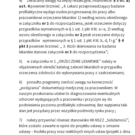
4) zwracamy uwagę na błędy redakcyjne, mianowicie:
§ 3 lit. a)
ust. 4
powinien brzmieć: „4. Lekarz przeprowadzający badanie
profilaktyczne wydaje osobie przyjmowanej do pracy albo
pracownikowi orzeczenie lekarskie: 1) według wzoru określonego
w załączniku
nr 1
do rozporządzenia, jeżeli orzeczenie dotyczy
przypadków wymienionych w § 1 ust. 1 pkt 4 lit. a i e, 2) według
wzoru określonego w załączniku
nr 2
jeżeli orzeczenie dotyczy
przypadków wymienionych w § 1 ust. 1 pkt 4 lit. b, d, f i g.”
§ 4
pkt 3
powinien brzmieć: „ 3. Wzór skierowania na badania
lekarskie stanowi załącznik
nr 3
do rozporządzenia”;
5) w załączniku nr 1 „ORZECZENIE LEKARSKIE” należy w
objaśnieniach określić katalog zaleceń lekarskich w przypadku
orzeczenia zdolności do wykonywania pracy z zastrzeżeniami;
6) ponadto pragniemy zwrócić uwagę na konieczność
„podążania” dokumentacji medycznej za pracownikiem. W
naszym przekonaniu ułatwi to diagnozowanie ewentualnych
schorzeń występujących u pracownika i przyczyni się do
podniesienia poziomu profilaktyki zdrowotnej. Bez wątpienia taki
stan jest pożądany przez wszystkie podmioty rynku pracy.;
7) należy przywołać również stanowisko KK NSZZ „Solidarność”,
które zostało zawarte w opinii do projektu ustawy o zmianie
ustawy – Kodeks pracy oraz niektórych innych ustaw (projekt z dnia