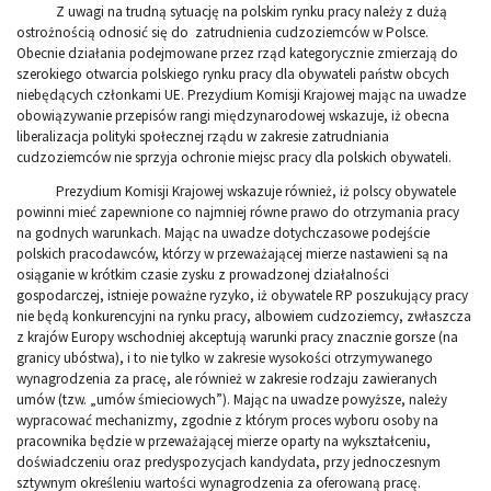
Z uwagi na trudną sytuację na polskim rynku pracy należy z dużą
ostrożnością odnosić się do zatrudnienia cudzoziemców w Polsce.
Obecnie działania podejmowane przez rząd kategorycznie zmierzają do
szerokiego otwarcia polskiego rynku pracy dla obywateli państw obcych
niebędących członkami UE. Prezydium Komisji Krajowej mając na uwadze
obowiązywanie przepisów rangi międzynarodowej wskazuje, iż obecna
liberalizacja polityki społecznej rządu w zakresie zatrudniania
cudzoziemców nie sprzyja ochronie miejsc pracy dla polskich obywateli.
Prezydium Komisji Krajowej wskazuje również, iż polscy obywatele
powinni mieć zapewnione co najmniej równe prawo do otrzymania pracy
na godnych warunkach. Mając na uwadze dotychczasowe podejście
polskich pracodawców, którzy w przeważającej mierze nastawieni są na
osiąganie w krótkim czasie zysku z prowadzonej działalności
gospodarczej, istnieje poważne ryzyko, iż obywatele RP poszukujący pracy
nie będą konkurencyjni na rynku pracy, albowiem cudzoziemcy, zwłaszcza
z krajów Europy wschodniej akceptują warunki pracy znacznie gorsze (na
granicy ubóstwa), i to nie tylko w zakresie wysokości otrzymywanego
wynagrodzenia za pracę, ale również w zakresie rodzaju zawieranych
umów (tzw. „umów śmieciowych”). Mając na uwadze powyższe, należy
wypracować mechanizmy, zgodnie z którym proces wyboru osoby na
pracownika będzie w przeważającej mierze oparty na wykształceniu,
doświadczeniu oraz predyspozycjach kandydata, przy jednoczesnym
sztywnym określeniu wartości wynagrodzenia za oferowaną pracę.