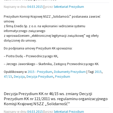
Napisany w dniu
04.03.2015
|
przez
Sekretariat Prezydium
Prezydium Komisji Krajowej NSZZ „Solidarność” postanawia zawrzeć
umowę
z firmą Enedis Sp. z o.o. na wykonanie i wdrożenie systemu
informatycznego związanego
z wprowadzeniem „elektronicznej legitymacji związkowej” wg oferty
dołączonej do umowy.
Do podpisania umowy Prezydium KK upoważnia:
– Piotra Dudę – Przewodniczącego KK,
– Jerzego Jaworskiego – Skarbnika, Zastępcę Przewodniczącego KK.
Opublikowany w
2015 - Prezydium
,
Dokumenty Prezydium
|
Tagi
2015
,
47/15
,
Decyzja
,
Decyzja Prezydium
,
Prezydium
Decyzja Prezydium KK nr 46/15 ws. zmiany Decyzji
Prezydium KK nr 121/2011 ws. regulaminu organizacyjnego
Komisji Krajowej NSZZ „Solidarność”
Napisany w dniu
04.03.2015
|
przez
Sekretariat Prezydium