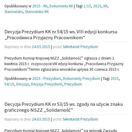
Opublikowany w
2015 - KK
,
Dokumenty KK
|
Tagi
1/15
,
2015
,
KK
,
Stanowisko
,
Stanowisko KK
Decyzja Prezydium KK nr 54/15 ws. VIII edycji konkursu
„Pracodawca Przyjazny Pracownikom”
Napisany w dniu
24.03.2015
|
przez
Sekretariat Prezydium
Prezydium Komisji Krajowej NSZZ „Solidarność” ogłasza z dniem 1
kwietnia 2015 r. rozpoczęcie VIII edycji konkursu „Pracodawca Przyjazny
Pracownikom”.
Termin zgłaszania wniosków upływa 30 czerwca 2015 r.
Opublikowany w
2015 - Prezydium
,
Dokumenty Prezydium
|
Tagi
2015
,
54/15
,
Decyzja
,
Decyzja Prezydium
,
Prezydium
Decyzja Prezydium KK nr 53/15 ws. zgody na użycie znaku
graficznego NSZZ „Solidarność”
Napisany w dniu
24.03.2015
|
przez
Sekretariat Prezydium
Prezydium Komisji Krajowej NSZZ „Solidarność” na wniosek Zarządu