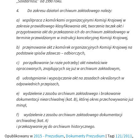
„Solidarność” od 1990 roku.
4.
Do zakresu działań archiwum zakładowego należy:
a)
współpraca z komórkami organizacyjnymi Komisji Krajowej w
zakresie prawidłowego klasyfikowania akt, tworzenia teczek akt i
przygotowania akt do przekazania ich do archiwum zakładowego w
terminie przewidzianym w instrukcji kancelaryjnej Komisji Krajowej,
b)
przejmowanie akt z komórek organizacyjnych Komisji Krajowej na
podstawie spisów zdawczo – odbiorczych,
c)
porządkowanie (w razie potrzeby) akt niewłaściwie
opracowanych, znajdujących się już w archiwum zakładowym,
d)
udostępnianie i wypożyczanie akt na zasadach określonych w
odpowiednich przepisach,
e)
wydzielenie z zasobu archiwum zakładowego i brakowanie
dokumentacji niearchiwalnej (kat. B), której okres przechowywania już
minął,
f)
wydzielenie z zasobu archiwum zakładowego dokumentacji
archiwalnej (kat. A)
i przekazywanie jej do archiwum historycznego.
Opublikowany w
2015 - Prezydium
,
Dokumenty Prezydium
|
Tagi
121/2011
,