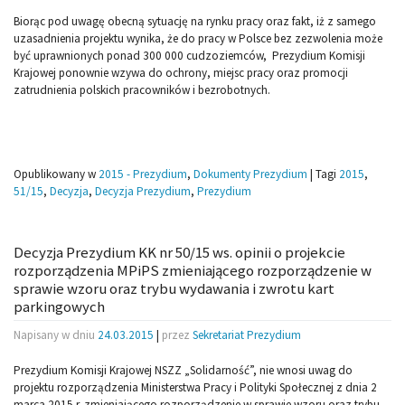
Biorąc pod uwagę obecną sytuację na rynku pracy oraz fakt, iż z samego
uzasadnienia projektu wynika, że do pracy w Polsce bez zezwolenia może
być uprawnionych ponad 300 000 cudzoziemców, Prezydium Komisji
Krajowej ponownie wzywa do ochrony, miejsc pracy oraz promocji
zatrudnienia polskich pracowników i bezrobotnych.
Opublikowany w
2015 - Prezydium
,
Dokumenty Prezydium
|
Tagi
2015
,
51/15
,
Decyzja
,
Decyzja Prezydium
,
Prezydium
Decyzja Prezydium KK nr 50/15 ws. opinii o projekcie
rozporządzenia MPiPS zmieniającego rozporządzenie w
sprawie wzoru oraz trybu wydawania i zwrotu kart
parkingowych
Napisany w dniu
24.03.2015
|
przez
Sekretariat Prezydium
Prezydium Komisji Krajowej NSZZ „Solidarność”, nie wnosi uwag do
projektu rozporządzenia Ministerstwa Pracy i Polityki Społecznej z dnia 2
marca 2015 r. zmieniającego rozporządzenie w sprawie wzoru oraz trybu