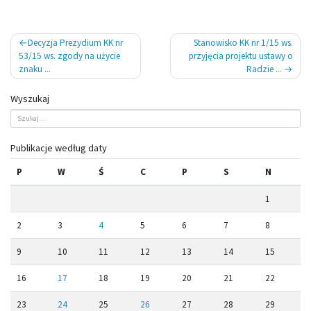
Nawigacja
Decyzja Prezydium KK nr
Stanowisko KK nr 1/15 ws.
wpisu
53/15 ws. zgody na użycie
przyjęcia projektu ustawy o
znaku ...
Radzie ...
Wyszukaj
Publikacje według daty
P
W
Ś
C
P
S
N
1
2
3
4
5
6
7
8
9
10
11
12
13
14
15
16
17
18
19
20
21
22
23
24
25
26
27
28
29