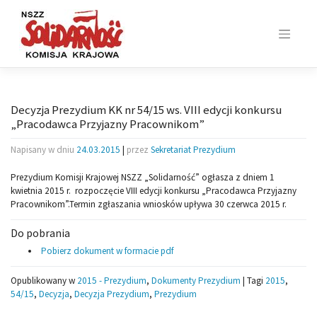
Skip
to
content
Decyzja Prezydium KK nr 54/15 ws. VIII edycji konkursu
„Pracodawca Przyjazny Pracownikom”
Napisany w dniu
24.03.2015
|
przez
Sekretariat Prezydium
Prezydium Komisji Krajowej NSZZ „Solidarność” ogłasza z dniem 1
kwietnia 2015 r. rozpoczęcie VIII edycji konkursu „Pracodawca Przyjazny
Pracownikom”.
Termin zgłaszania wniosków upływa 30 czerwca 2015 r.
Do pobrania
Pobierz dokument w formacie pdf
Opublikowany w
2015 - Prezydium
,
Dokumenty Prezydium
|
Tagi
2015
,
54/15
,
Decyzja
,
Decyzja Prezydium
,
Prezydium