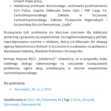
nowych miejsc pracy,
rewitalizacji przemysłu stoczniowego, zachowania podmiotowości
ZCH Police, Zespołu Elektrowni Dolna Odra i PKP Cargo S.A.
Zachodniopomorskiego Zakładu w Szczecinie;
Zachodniopomorskiego Zakładu Przewozów Regionalnych i
Szczecińskiej Stoczni Remontowej „Gryfia”.
Rozwiązanie tych problemów ma kluczowe znaczenie dla stabilizacji
społecznej i gospodarczej województwa. Szczególnie bulwersujący jest fakt,
niepodejmowania rozmów z rolnikami, którzy od kilkunastu dni okupują
Agencję Nieruchomości Rolnych w Szczecinie w oczekiwaniu na spotkanie z
Stanisławem Kalembą, Ministrem Rolnictwa i Rozwoju Wsi.
Komisja Krajowa NSZZ „Solidarność” oświadcza, że w przypadku braku
rzetelnego dialogu nakierowanego na rzeczywiste rozwiązywanie
problemów, ogłosi akcję protestacyjną w obronie województwa
zachodniopomorskiego.
Do pobrania
Stanowisko_KK_nr_2-2014
Opublikowany w
2014 - KK
,
Dokumenty KK
|
Tagi
2/2014
,
2014
,
KK
,
Stanowisko
,
Stanowisko KK