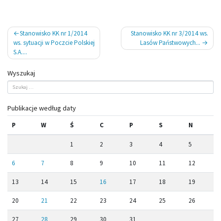
Nawigacja
Stanowisko KK nr 1/2014
Stanowisko KK nr 3/2014 ws.
wpisu
ws. sytuacji w Poczcie Polskiej
Lasów Państwowych...
S.A....
Wyszukaj
Publikacje według daty
P
W
Ś
C
P
S
N
1
2
3
4
5
6
7
8
9
10
11
12
13
14
15
16
17
18
19
20
21
22
23
24
25
26
27
28
29
30
31