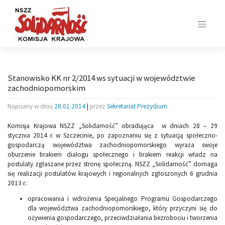
Skip
to
content
Stanowisko KK nr 2/2014 ws sytuacji w województwie
zachodniopomorskim
Napisany w dniu
28.01.2014
|
przez
Sekretariat Prezydium
Komisja Krajowa NSZZ „Solidarność” obradująca w dniach 28 – 29
stycznia 2014 r. w Szczecinie, po zapoznaniu się z sytuacją społeczno-
gospodarczą województwa zachodniopomorskiego wyraża swoje
oburzenie brakiem dialogu społecznego i brakiem reakcji władz na
postulaty zgłaszane przez stronę społeczną. NSZZ „Solidarność” domaga
się realizacji postulatów krajowych i regionalnych zgłoszonych 6 grudnia
2013 r.:
opracowania i wdrożenia Specjalnego Programu Gospodarczego
dla województwa zachodniopomorskiego, który przyczyni się do
ożywienia gospodarczego, przeciwdziałania bezrobociu i tworzenia