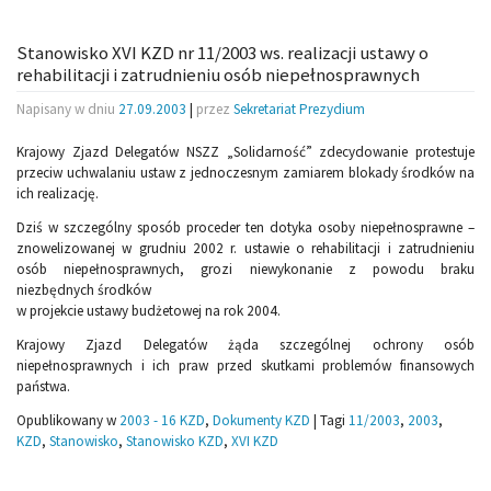
Stanowisko XVI KZD nr 11/2003 ws. realizacji ustawy o
rehabilitacji i zatrudnieniu osób niepełnosprawnych
Napisany w dniu
27.09.2003
|
przez
Sekretariat Prezydium
Krajowy Zjazd Delegatów NSZZ „Solidarność” zdecydowanie protestuje
przeciw uchwalaniu ustaw z jednoczesnym zamiarem blokady środków na
ich realizację.
Dziś w szczególny sposób proceder ten dotyka osoby niepełnosprawne –
znowelizowanej w grudniu 2002 r. ustawie o rehabilitacji i zatrudnieniu
osób niepełnosprawnych, grozi niewykonanie z powodu braku
niezbędnych środków
w projekcie ustawy budżetowej na rok 2004.
Krajowy Zjazd Delegatów żąda szczególnej ochrony osób
niepełnosprawnych i ich praw przed skutkami problemów finansowych
państwa.
Opublikowany w
2003 - 16 KZD
,
Dokumenty KZD
|
Tagi
11/2003
,
2003
,
KZD
,
Stanowisko
,
Stanowisko KZD
,
XVI KZD