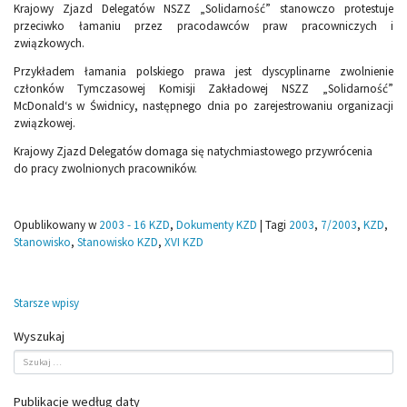
Krajowy Zjazd Delegatów NSZZ „Solidarność” stanowczo protestuje
przeciwko łamaniu przez pracodawców praw pracowniczych i
związkowych.
Przykładem łamania polskiego prawa jest dyscyplinarne zwolnienie
członków Tymczasowej Komisji Zakładowej NSZZ „Solidarność”
McDonald‘s w Świdnicy, następnego dnia po zarejestrowaniu organizacji
związkowej.
Krajowy Zjazd Delegatów domaga się natychmiastowego przywrócenia
do pracy zwolnionych pracowników.
Opublikowany w
2003 - 16 KZD
,
Dokumenty KZD
|
Tagi
2003
,
7/2003
,
KZD
,
Stanowisko
,
Stanowisko KZD
,
XVI KZD
Nawigacja
Starsze wpisy
po
Wyszukaj
wpisach
Publikacje według daty