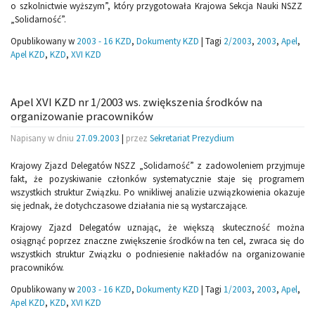
o szkolnictwie wyższym”, który przygotowała Krajowa Sekcja Nauki NSZZ
„Solidarność”.
Opublikowany w
2003 - 16 KZD
,
Dokumenty KZD
|
Tagi
2/2003
,
2003
,
Apel
,
Apel KZD
,
KZD
,
XVI KZD
Apel XVI KZD nr 1/2003 ws. zwiększenia środków na
organizowanie pracowników
Napisany w dniu
27.09.2003
|
przez
Sekretariat Prezydium
Krajowy Zjazd Delegatów NSZZ „Solidarność” z zadowoleniem przyjmuje
fakt, że pozyskiwanie członków systematycznie staje się programem
wszystkich struktur Związku. Po wnikliwej analizie uzwiązkowienia okazuje
się jednak, że dotychczasowe działania nie są wystarczające.
Krajowy Zjazd Delegatów uznając, że większą skuteczność można
osiągnąć poprzez znaczne zwiększenie środków na ten cel, zwraca się do
wszystkich struktur Związku o podniesienie nakładów na organizowanie
pracowników.
Opublikowany w
2003 - 16 KZD
,
Dokumenty KZD
|
Tagi
1/2003
,
2003
,
Apel
,
Apel KZD
,
KZD
,
XVI KZD