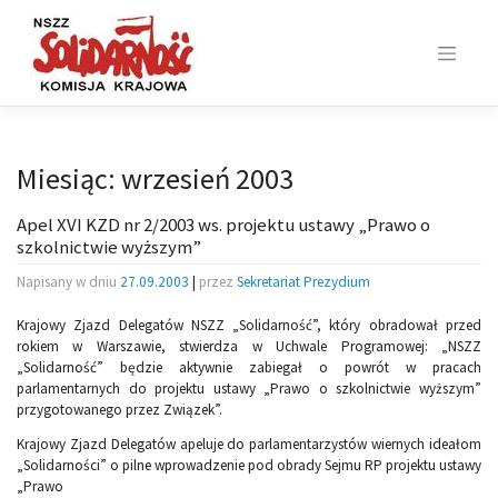
Skip
to
content
Miesiąc:
wrzesień 2003
Apel XVI KZD nr 2/2003 ws. projektu ustawy „Prawo o
szkolnictwie wyższym”
Napisany w dniu
27.09.2003
|
przez
Sekretariat Prezydium
Krajowy Zjazd Delegatów NSZZ „Solidarność”, który obradował przed
rokiem w Warszawie, stwierdza w Uchwale Programowej: „NSZZ
„Solidarność” będzie aktywnie zabiegał o powrót w pracach
parlamentarnych do projektu ustawy „Prawo o szkolnictwie wyższym”
przygotowanego przez Związek”.
Krajowy Zjazd Delegatów apeluje do parlamentarzystów wiernych ideałom
„Solidarności” o pilne wprowadzenie pod obrady Sejmu RP projektu ustawy
„Prawo