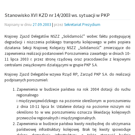
Stanowisko XVI KZD nr 14/2003 ws. sytuacji w PKP
Napisany w dniu
27.09.2003
|
przez
Sekretariat Prezydium
Krajowy Zjazd Delegatów NSZZ „Solidarność” wobec faktu postępującej
degradacji i niszczenia polskiego transportu kolejowego w pełni popiera
działania Sekcji Krajowej Kolejarzy NSZZ „Solidarność” zmierzające do
zapewnienia realizacji postanowień Porozumienia zawartego w dniach 10-
11 lipca 2003 r. przez stronę rządową oraz pracodawców z krajowymi
centralami związkowymi działającymi w grupie PKP S.A.
Krajowy Zjazd Delegatów wzywa Rząd RP, Zarząd PKP S.A. do realizacji
podpisanych porozumień:
Zapewnienia w budżecie państwa na rok 2004 dotacji do ruchu
regionalnego
i międzywojewódzkiego na poziomie określonym w porozumieniu
z dnia 10-11 lipca br. Ustalenie dotacji na poziomie niższym niż
określono to w ww. porozumieniu oznacza likwidację kolejowych
przewozów regionalnych i międzyregionalnych.
Zapewnienia w budżecie państwa kwoty niezbędnej do utrzymania
państwowej infrastruktury kolejowej. Brak tej kwoty spowoduje