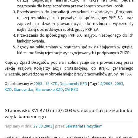
dalszą degradację infrastruktury, a także stanowić będzie
zagrożenie dla bezpieczeństwa przewożonych towarów i osób.
Przedstawienia do konsultacji związkom zawodowym „Programu
dalszej restrukturyzacji i prywatyzacji spółek grupy PKP S.A. oraz
zaprzestania działań prowadzących do rozbicia i wyprzedaży
najbardziej dochodowych spółek grupy PKP S.A.
Przekazania do spółek grupy PKP S.A. majątku niezbędnego do ich
funkcjonowania.
Zgody na takie zmiany w statutach spółek działających w grupie,
które umożliwią rejestrację wynegocjowanych i podpisanych ZUZP.
Krajowy Zjazd Delegatów popiera i solidaryzuje się z prowadzoną przez
Sekcję Krajową Kolejarzy akcją protestacyjną, do strajku generalnego
włącznie, prowadzoną w obronie miejsc pracy pracowników grupy PKP S.A.
Opublikowany w
2003 - 16 KZD
,
Dokumenty KZD
|
Tagi
14/2003
,
2003
,
KZD
,
Stanowisko
,
Stanowisko KZD
,
XVI KZD
Stanowisko XVI KZD nr 13/2003 ws. eksportu i przeładunku
węgla kamiennego
Napisany w dniu
27.09.2003
|
przez
Sekretariat Prezydium