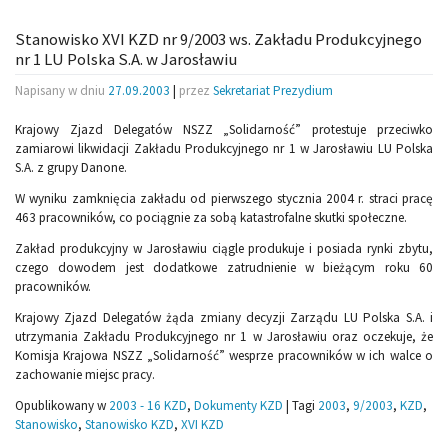
Stanowisko XVI KZD nr 9/2003 ws. Zakładu Produkcyjnego
nr 1 LU Polska S.A. w Jarosławiu
Napisany w dniu
27.09.2003
|
przez
Sekretariat Prezydium
Krajowy Zjazd Delegatów NSZZ „Solidarność” protestuje przeciwko
zamiarowi likwidacji Zakładu Produkcyjnego nr 1 w Jarosławiu LU Polska
S.A. z grupy Danone.
W wyniku zamknięcia zakładu od pierwszego stycznia 2004 r. straci pracę
463 pracowników, co pociągnie za sobą katastrofalne skutki społeczne.
Zakład produkcyjny w Jarosławiu ciągle produkuje i posiada rynki zbytu,
czego dowodem jest dodatkowe zatrudnienie w bieżącym roku 60
pracowników.
Krajowy Zjazd Delegatów żąda zmiany decyzji Zarządu LU Polska S.A. i
utrzymania Zakładu Produkcyjnego nr 1 w Jarosławiu oraz oczekuje, że
Komisja Krajowa NSZZ „Solidarność” wesprze pracowników w ich walce o
zachowanie miejsc pracy.
Opublikowany w
2003 - 16 KZD
,
Dokumenty KZD
|
Tagi
2003
,
9/2003
,
KZD
,
Stanowisko
,
Stanowisko KZD
,
XVI KZD