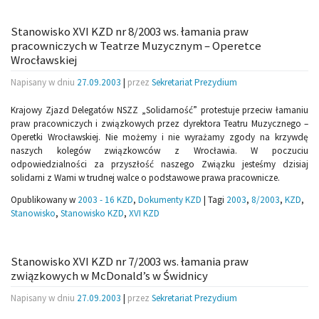
Stanowisko XVI KZD nr 8/2003 ws. łamania praw
pracowniczych w Teatrze Muzycznym – Operetce
Wrocławskiej
Napisany w dniu
27.09.2003
|
przez
Sekretariat Prezydium
Krajowy Zjazd Delegatów NSZZ „Solidarność” protestuje przeciw łamaniu
praw pracowniczych i związkowych przez dyrektora Teatru Muzycznego –
Operetki Wrocławskiej. Nie możemy i nie wyrażamy zgody na krzywdę
naszych kolegów związkowców z Wrocławia. W poczuciu
odpowiedzialności za przyszłość naszego Związku jesteśmy dzisiaj
solidarni z Wami w trudnej walce o podstawowe prawa pracownicze.
Opublikowany w
2003 - 16 KZD
,
Dokumenty KZD
|
Tagi
2003
,
8/2003
,
KZD
,
Stanowisko
,
Stanowisko KZD
,
XVI KZD
Stanowisko XVI KZD nr 7/2003 ws. łamania praw
związkowych w McDonald’s w Świdnicy
Napisany w dniu
27.09.2003
|
przez
Sekretariat Prezydium