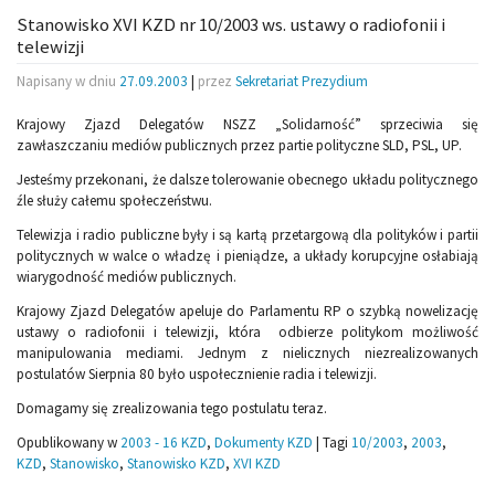
Stanowisko XVI KZD nr 10/2003 ws. ustawy o radiofonii i
telewizji
Napisany w dniu
27.09.2003
|
przez
Sekretariat Prezydium
Krajowy Zjazd Delegatów NSZZ „Solidarność” sprzeciwia się
zawłaszczaniu mediów publicznych przez partie polityczne SLD, PSL, UP.
Jesteśmy przekonani, że dalsze tolerowanie obecnego układu politycznego
źle służy całemu społeczeństwu.
Telewizja i radio publiczne były i są kartą przetargową dla polityków i partii
politycznych w walce o władzę i pieniądze, a układy korupcyjne osłabiają
wiarygodność mediów publicznych.
Krajowy Zjazd Delegatów apeluje do Parlamentu RP o szybką nowelizację
ustawy o radiofonii i telewizji, która odbierze politykom możliwość
manipulowania mediami. Jednym z nielicznych niezrealizowanych
postulatów Sierpnia 80 było uspołecznienie radia i telewizji.
Domagamy się zrealizowania tego postulatu teraz.
Opublikowany w
2003 - 16 KZD
,
Dokumenty KZD
|
Tagi
10/2003
,
2003
,
KZD
,
Stanowisko
,
Stanowisko KZD
,
XVI KZD