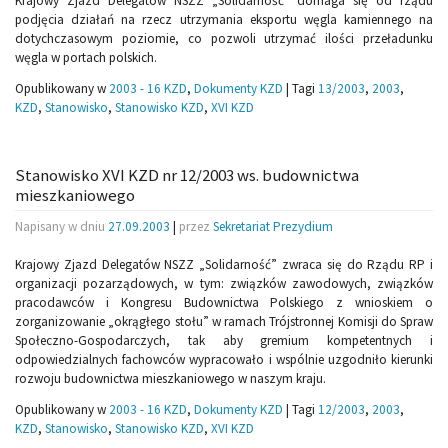
Krajowy Zjazd Delegatów NSZZ „Solidarność” domaga się od rządu
podjęcia działań na rzecz utrzymania eksportu węgla kamiennego na
dotychczasowym poziomie, co pozwoli utrzymać ilości przeładunku
węgla w portach polskich.
Opublikowany w
2003 - 16 KZD
,
Dokumenty KZD
|
Tagi
13/2003
,
2003
,
KZD
,
Stanowisko
,
Stanowisko KZD
,
XVI KZD
Stanowisko XVI KZD nr 12/2003 ws. budownictwa
mieszkaniowego
Napisany w dniu
27.09.2003
|
przez
Sekretariat Prezydium
Krajowy Zjazd Delegatów NSZZ „Solidarność” zwraca się do Rządu RP i
organizacji pozarządowych, w tym: związków zawodowych, związków
pracodawców i Kongresu Budownictwa Polskiego z wnioskiem o
zorganizowanie „okrągłego stołu” w ramach Trójstronnej Komisji do Spraw
Społeczno-Gospodarczych, tak aby gremium kompetentnych i
odpowiedzialnych fachowców wypracowało i wspólnie uzgodniło kierunki
rozwoju budownictwa mieszkaniowego w naszym kraju.
Opublikowany w
2003 - 16 KZD
,
Dokumenty KZD
|
Tagi
12/2003
,
2003
,
KZD
,
Stanowisko
,
Stanowisko KZD
,
XVI KZD