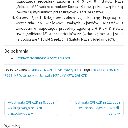
rozpoczęcie procedury zgodnej z § 9 pkt 8 Statutu NSZZ
„Solidarność” wobec członków Komisji Krajowej i Krajowej Komisji
Rewizyjnej wybieranych przez Krajowy Zjazd Delegatów.
Krajowy Zjazd Delegatów zobowiązuje Komisję Krajową do
wystąpienia do właściwych Walnych Zjazdów Delegatów z
wnioskiem o rozpoczęcie procedury zgodnej z § 9 pkt 8 Statutu
NSZZ „Solidarność” wobec członków KK (wchodzących w jej skład
na podstawie § 19 pkt 5 ppkt 2 i 3 Statutu NSZZ „Solidarność”).
Do pobrania
Pobierz dokument w formacie pdf
Opublikowany w
2003 - 16 KZD
,
Dokumenty KZD
|
Tagi
10/2003
,
2 XV KZD
,
2003
,
KZD
,
Uchwała
,
Uchwała KZD
,
XV KZD
,
XVI KZD
Nawigacja
Uchwała XVI KZD nr 9/2003
Uchwała XVI KZD nr 11/2003
wpisu
ws. krajowego rejestru
ws. przekazywania składki
pracodawców – ...
czł...
Wyszukaj