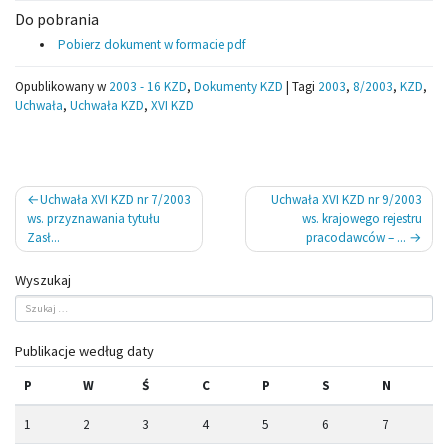
Do pobrania
Pobierz dokument w formacie pdf
Opublikowany w
2003 - 16 KZD
,
Dokumenty KZD
|
Tagi
2003
,
8/2003
,
KZD
,
Uchwała
,
Uchwała KZD
,
XVI KZD
Nawigacja
Uchwała XVI KZD nr 7/2003
Uchwała XVI KZD nr 9/2003
wpisu
ws. przyznawania tytułu
ws. krajowego rejestru
Zasł...
pracodawców – ...
Wyszukaj
Publikacje według daty
P
W
Ś
C
P
S
N
1
2
3
4
5
6
7