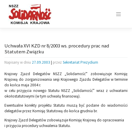
Skip
to
content
Uchwała XVI KZD nr 8/2003 ws. procedury prac nad
Statutem Związku
Napisany w dniu
27.09.2003
|
przez
Sekretariat Prezydium
Krajowy Zjazd Delegatów NSZZ „Solidarność” zobowiązuje Komisję
Krajową do zorganizowania sesji Krajowego Zjazdu Delegatów w terminie
do końca maja 2004 r.
w celu przyjęcia nowego Statutu NSZZ „Solidarność” wraz z uchwałami
okołostatutowymi (w tym uchwałą finansową).
Ewentualne korekty projektu Statutu muszą być podane do wiadomości
delegatów przez Komisję Statutową do końca grudnia br.
Krajowy Zjazd Delegatów zobowiązuje Komisję Krajową do opracowania
i przyjęcia procedury uchwalenia Statutu.