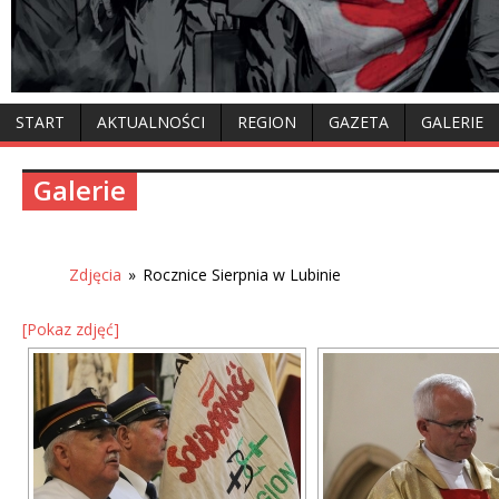
START
AKTUALNOŚCI
REGION
GAZETA
GALERIE
Galerie
Zdjęcia
»
Rocznice Sierpnia w Lubinie
[Pokaz zdjęć]