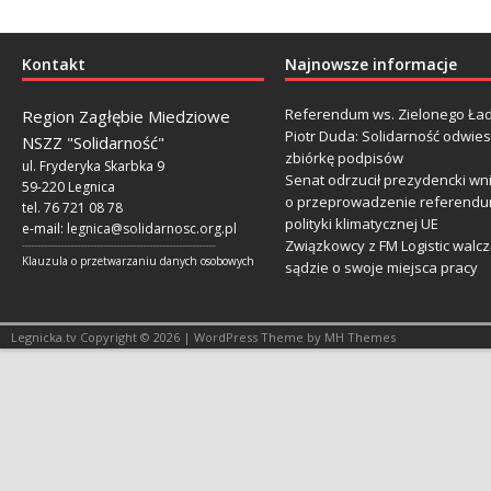
Kontakt
Najnowsze informacje
Referendum ws. Zielonego Ład
Region Zagłębie Miedziowe
Piotr Duda: Solidarność odwie
NSZZ "Solidarność"
zbiórkę podpisów
ul. Fryderyka Skarbka 9
Senat odrzucił prezydencki wn
59-220 Legnica
o przeprowadzenie referendu
tel. 76 721 08 78
polityki klimatycznej UE
e-mail:
legnica@solidarnosc.org.pl
Związkowcy z FM Logistic walcz
___________________________________________________________
Klauzula o przetwarzaniu danych osobowych
sądzie o swoje miejsca pracy
Legnicka.tv Copyright © 2026 | WordPress Theme by MH Themes