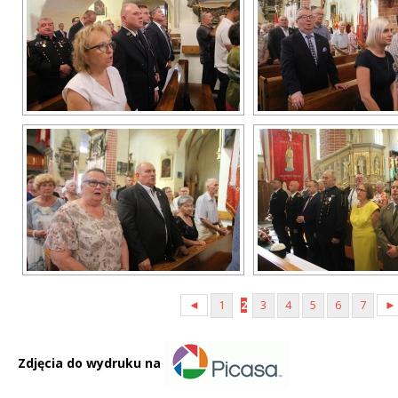
◄
1
2
3
4
5
6
7
►
Zdjęcia do wydruku na