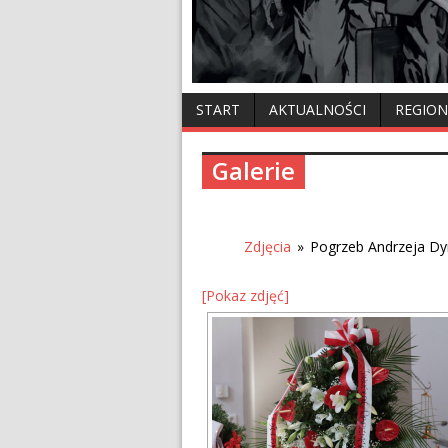
START
AKTUALNOŚCI
REGION
Galerie
Zdjęcia
»
Pogrzeb Andrzeja D
[Pokaz zdjęć]