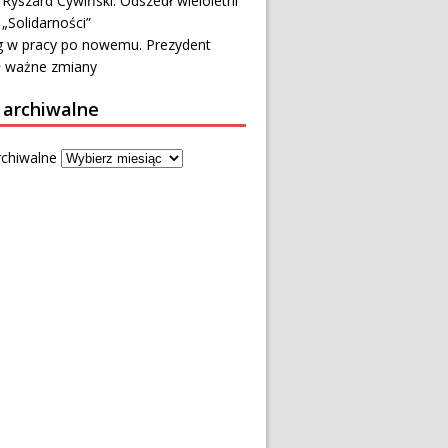
 Ryszard Cywiński. Odszedł wieloletni
 „Solidarności”
 w pracy po nowemu. Prezydent
ł ważne zmiany
 archiwalne
rchiwalne