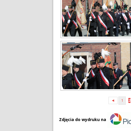
◄
1
2
Zdjęcia do wydruku na