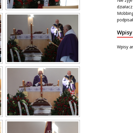
Nie żyje
działacz
Mobbing
podpisa
Wpisy
Wpisy a