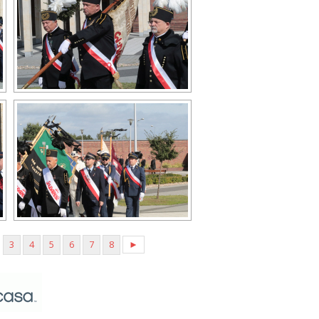
3
4
5
6
7
8
►