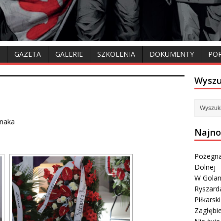
GAZETA
GALERIE
SZKOLENIA
DOKUMENTY
PO
Wyszu
ynaka
Najno
Pożegna
Dolnej
W Golan
Ryszard
Piłkarsk
Zagłębi