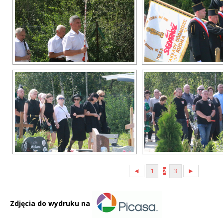
◄
1
2
3
►
Zdjęcia do wydruku na