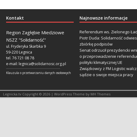
Kontakt
Najnowsze informacje
Referendum ws. Zielonego Ład
Region Zagłębie Miedziowe
Piotr Duda: Solidarność odwie
NSZZ "Solidarność"
zbiórkę podpisów
ul. Fryderyka Skarbka 9
Senat odrzucił prezydencki wn
59-220 Legnica
o przeprowadzenie referendu
tel. 76 721 08 78
polityki klimatycznej UE
e-mail:
legnica@solidarnosc.org.pl
Związkowcy z FM Logistic walcz
___________________________________________________________
Klauzula o przetwarzaniu danych osobowych
sądzie o swoje miejsca pracy
Legnicka.tv Copyright © 2026 | WordPress Theme by MH Themes