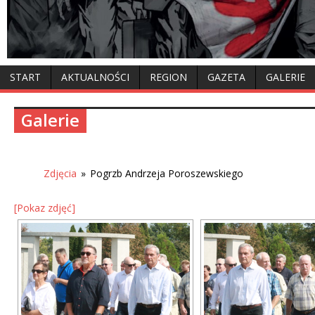
START
AKTUALNOŚCI
REGION
GAZETA
GALERIE
Galerie
Zdjęcia
»
Pogrzb Andrzeja Poroszewskiego
[Pokaz zdjęć]