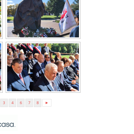
3
4
6
7
8
►