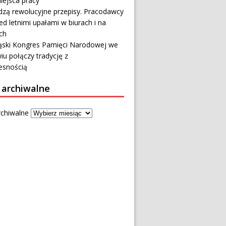
iejsca pracy
zą rewolucyjne przepisy. Pracodawcy
ed letnimi upałami w biurach i na
ch
ąski Kongres Pamięci Narodowej we
u połączy tradycję z
snością
 archiwalne
rchiwalne