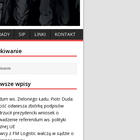
RADY
SIP
LINKI
KONTAKT
kiwanie
wsze wpisy
dum ws. Zielonego Ładu. Piotr Duda:
ność odwiesza zbiórkę podpisów
rzucił prezydencki wniosek o
wadzenie referendum ws. polityki
cznej UE
wcy z FM Logistic walczą w sądzie o