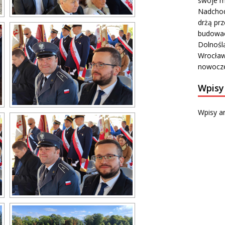
swoje m
Nadchod
drżą prz
budowa
Dolnośl
Wrocławi
nowocze
Wpisy
Wpisy a