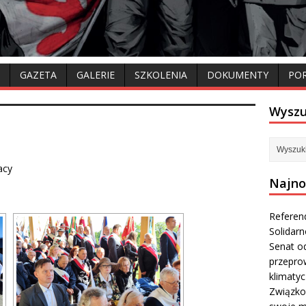
GAZETA
GALERIE
SZKOLENIA
DOKUMENTY
PO
Wyszu
acy
Najno
Referen
Solidar
Senat od
przepro
klimaty
Związko