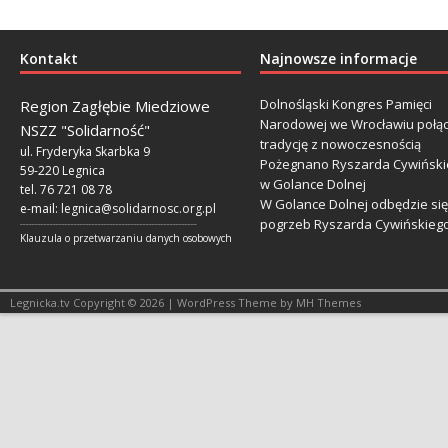
Kontakt
Najnowsze informacje
Dolnośląski Kongres Pamięci
Region Zagłębie Miedziowe
Narodowej we Wrocławiu połą
NSZZ "Solidarność"
tradycję z nowoczesnością
ul. Fryderyka Skarbka 9
Pożegnano Ryszarda Cywiński
59-220 Legnica
w Golance Dolnej
tel. 76 721 08 78
W Golance Dolnej odbędzie się
e-mail:
legnica@solidarnosc.org.pl
pogrzeb Ryszarda Cywińskieg
___________________________________________________________
Klauzula o przetwarzaniu danych osobowych
Legnicka.tv Copyright © 2026 | WordPress Theme by MH Themes