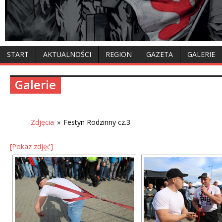
START
AKTUALNOŚCI
REGION
GAZETA
GALERIE
Galerie
Zdjęcia
»
Festyn Rodzinny cz.3
[Pokaz zdjęć]