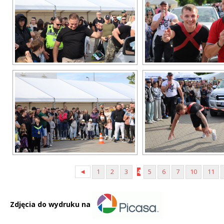
◄
1
2
3
4
5
6
7
10
11
Zdjęcia do wydruku na