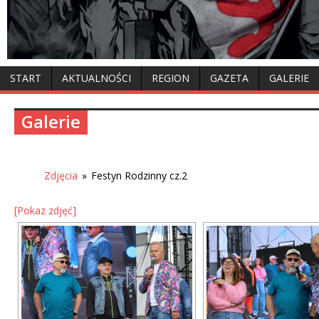
START
AKTUALNOŚCI
REGION
GAZETA
GALERIE
Galerie
Zdjęcia
»
Festyn Rodzinny cz.2
[Pokaz zdjęć]