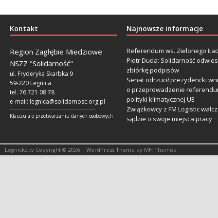
Kontakt
Najnowsze informacje
Referendum ws. Zielonego Ład
Region Zagłębie Miedziowe
Piotr Duda: Solidarność odwie
NSZZ "Solidarność"
zbiórkę podpisów
ul. Fryderyka Skarbka 9
Senat odrzucił prezydencki wn
59-220 Legnica
o przeprowadzenie referendu
tel. 76 721 08 78
polityki klimatycznej UE
e-mail:
legnica@solidarnosc.org.pl
Związkowcy z FM Logistic walcz
___________________________________________________________
Klauzula o przetwarzaniu danych osobowych
sądzie o swoje miejsca pracy
Legnicka.tv Copyright © 2026 | WordPress Theme by MH Themes