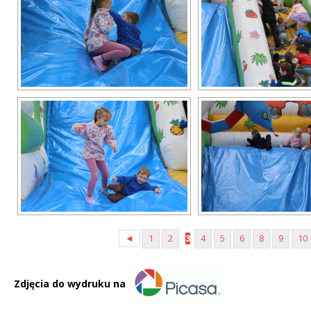
◄
1
2
3
4
5
6
8
9
10
Zdjęcia do wydruku na