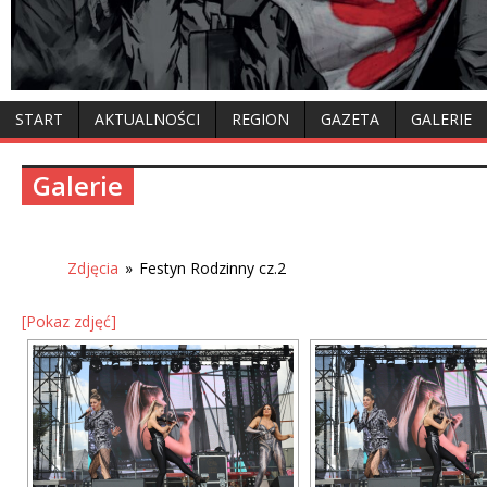
START
AKTUALNOŚCI
REGION
GAZETA
GALERIE
Galerie
Zdjęcia
»
Festyn Rodzinny cz.2
[Pokaz zdjęć]