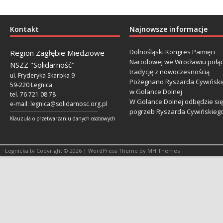
Kontakt
Najnowsze informacje
Dolnośląski Kongres Pamięci
Region Zagłębie Miedziowe
Narodowej we Wrocławiu połą
NSZZ "Solidarność"
tradycję z nowoczesnością
ul. Fryderyka Skarbka 9
Pożegnano Ryszarda Cywiński
59-220 Legnica
w Golance Dolnej
tel. 76 721 08 78
W Golance Dolnej odbędzie się
e-mail:
legnica@solidarnosc.org.pl
pogrzeb Ryszarda Cywińskieg
___________________________________________________________
Klauzula o przetwarzaniu danych osobowych
Legnicka.tv Copyright © 2026 | WordPress Theme by MH Themes