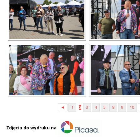
◄
1
2
3
4
5
8
9
10
Zdjęcia do wydruku na