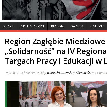
START
AKTUALNOŚCI
REGION
GAZETA
GALERIE
Region Zagłębie Miedziowe
„Solidarność” na IV Region
Targach Pracy i Edukacji w 
Posted on
15 kwietnia 2026
by
Wojciech Obremski
in
Aktualności
// 0 Comme