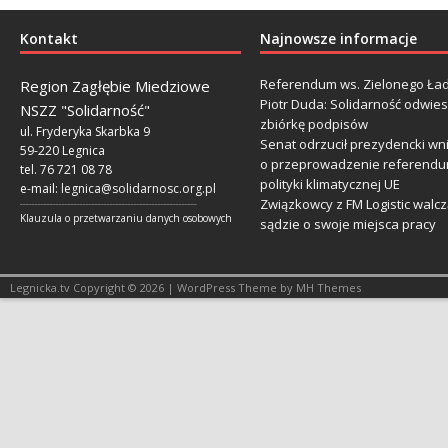
Kontakt
Najnowsze informacje
Referendum ws. Zielonego Ład
Region Zagłębie Miedziowe
Piotr Duda: Solidarność odwie
NSZZ "Solidarność"
zbiórkę podpisów
ul. Fryderyka Skarbka 9
Senat odrzucił prezydencki wn
59-220 Legnica
o przeprowadzenie referendu
tel. 76 721 08 78
polityki klimatycznej UE
e-mail:
legnica@solidarnosc.org.pl
Związkowcy z FM Logistic walcz
___________________________________________________________
Klauzula o przetwarzaniu danych osobowych
sądzie o swoje miejsca pracy
Legnicka.tv Copyright © 2026 | WordPress Theme by MH Themes