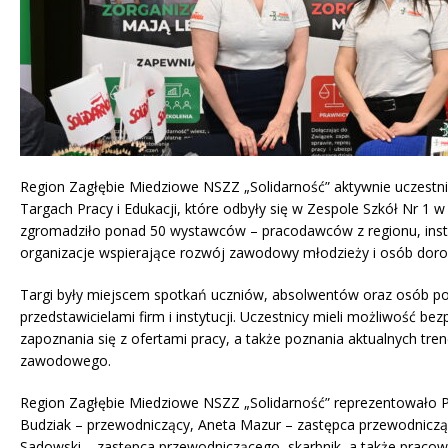
Region Zagłębie Miedziowe NSZZ „Solidarność” aktywnie uczestni
Targach Pracy i Edukacji, które odbyły się w Zespole Szkół Nr 1 w
zgromadziło ponad 50 wystawców – pracodawców z regionu, insty
organizacje wspierające rozwój zawodowy młodzieży i osób doro
Targi były miejscem spotkań uczniów, absolwentów oraz osób po
przedstawicielami firm i instytucji. Uczestnicy mieli możliwość b
zapoznania się z ofertami pracy, a także poznania aktualnych tre
zawodowego.
Region Zagłębie Miedziowe NSZZ „Solidarność” reprezentowało P
Budziak – przewodniczący, Aneta Mazur – zastępca przewodniczą
Sadowski – zastępca przewodniczącego, skarbnik, a także pracow