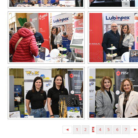
◄
1
2
3
4
5
6
7
►