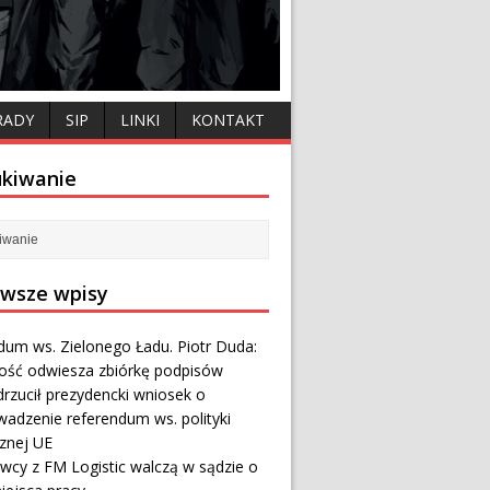
RADY
SIP
LINKI
KONTAKT
kiwanie
wsze wpisy
dum ws. Zielonego Ładu. Piotr Duda:
ność odwiesza zbiórkę podpisów
rzucił prezydencki wniosek o
wadzenie referendum ws. polityki
cznej UE
wcy z FM Logistic walczą w sądzie o