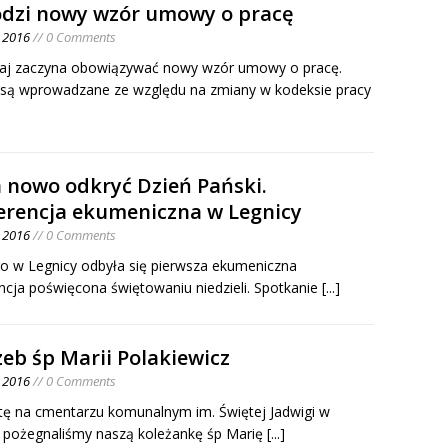
dzi nowy wzór umowy o pracę
o 2016
// 0 Comments
iaj zaczyna obowiązywać nowy wzór umowy o pracę.
są wprowadzane ze względu na zmiany w kodeksie pracy
 nowo odkryć Dzień Pański.
erencja ekumeniczna w Legnicy
o 2016
// 0 Comments
go w Legnicy odbyła się pierwsza ekumeniczna
ncja poświęcona świętowaniu niedzieli. Spotkanie
[...]
eb śp Marii Polakiewicz
o 2016
// 0 Comments
ę na cmentarzu komunalnym im. Świętej Jadwigi w
i pożegnaliśmy naszą koleżankę śp Marię
[...]