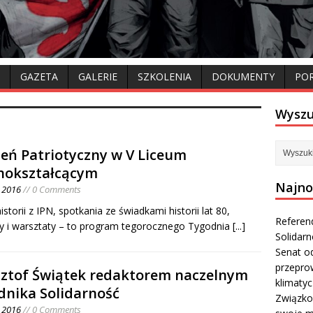
GAZETA
GALERIE
SZKOLENIA
DOKUMENTY
PO
Wyszu
eń Patriotyczny w V Liceum
nokształcącym
Najno
o 2016
// 0 Comments
istorii z IPN, spotkania ze świadkami historii lat 80,
Referen
y i warsztaty – to program tegorocznego Tygodnia
[...]
Solidar
Senat od
przepro
sztof Świątek redaktorem naczelnym
klimaty
dnika Solidarność
Związko
o 2016
// 0 Comments