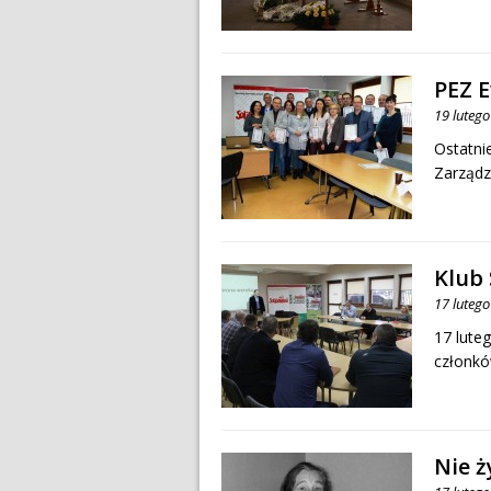
PEZ E
19 luteg
Ostatni
Zarządz
Klub
17 luteg
17 lute
członkó
Nie ż