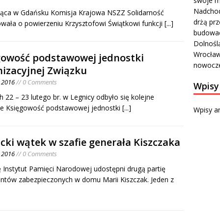
swoje m
Nadchod
ąca w Gdańsku Komisja Krajowa NSZZ Solidarność
drżą prz
wała o powierzeniu Krzysztofowi Świątkowi funkcji
[...]
budowa
Dolnośl
Wrocławi
gowość podstawowej jednostki
nowocze
nizacyjnej Związku
o 2016
// 0 Comments
Wpisy
h 22 – 23 lutego br. w Legnicy odbyło się kolejne
ie Księgowość podstawowej jednostki
[...]
Wpisy a
cki wątek w szafie generała Kiszczaka
o 2016
// 0 Comments
 Instytut Pamięci Narodowej udostępni drugą partię
tów zabezpieczonych w domu Marii Kiszczak. Jeden z