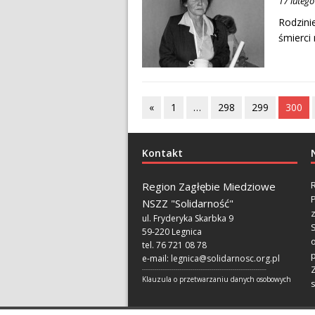
17 luteg
Rodzini
śmierci
«
1
…
298
299
300
Kontakt
Region Zagłębie Miedziowe
NSZZ "Solidarność"
ul. Fryderyka Skarbka 9
59-220 Legnica
tel. 76 721 08 78
p
e-mail:
legnica@solidarnosc.org.pl
___________________________________________________________
Klauzula o przetwarzaniu danych osobowych