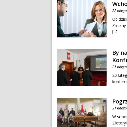
Wcho
22 luteg
Od dzis
Zmiany 
[...]
By na
Konf
21 luteg
20 lute
konfere
Pogrz
21 luteg
W sobot
Złotory