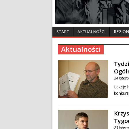
START
AKTUALNOŚCI
REGION
Aktualności
Tydzi
Ogól
24 luteg
Lekcje h
konkurs
Krzy
Tygo
23 luteg