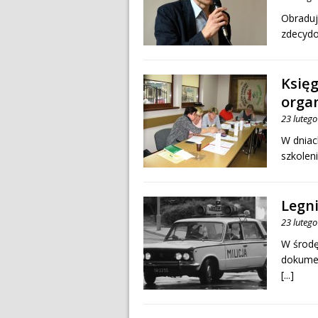
Obraduj
zdecydo
Księ
orga
23 luteg
W dniac
szkolen
Legni
23 luteg
W środę
dokumen
[...]