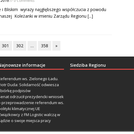
o 2016
// 0 Comments
e i Bliskim wyrazy najgłębszego współczucia z powodu
 naszej Koleżanki w imieniu Zarządu Regionu
[...]
301
302
…
358
»
Najnowsze informacje
Siedziba Regionu
Referendum ws. Zielonego Ładu.
Piotr Duda: Solidarność odwiesza
zbiórkę podpisów
Senat odrzucił prezydencki wniosek
o przeprowadzenie referendum ws.
olityki klimatycznej UE
Związkowcy z FM Logistic walczą w
sądzie o swoje miejsca pracy