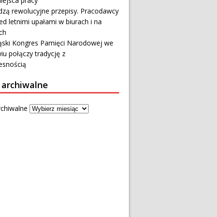
iejsca pracy
zą rewolucyjne przepisy. Pracodawcy
ed letnimi upałami w biurach i na
ch
ąski Kongres Pamięci Narodowej we
u połączy tradycję z
snością
 archiwalne
rchiwalne