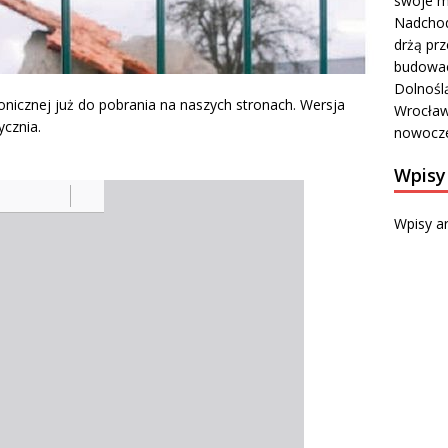
swoje m
Nadchod
drżą prz
budowa
Dolnośl
onicznej już do pobrania na naszych stronach. Wersja
Wrocławi
cznia.
nowocze
Wpisy
Wpisy a