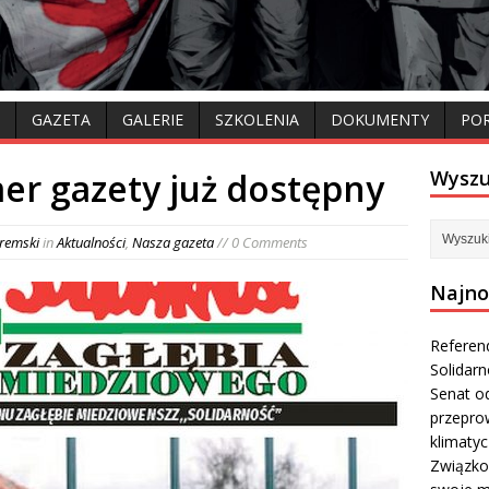
GAZETA
GALERIE
SZKOLENIA
DOKUMENTY
PO
er gazety już dostępny
Wyszu
remski
in
Aktualności
,
Nasza gazeta
// 0 Comments
Najno
Referen
Solidar
Senat od
przepro
klimaty
Związko