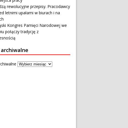
iejsca pracy
zą rewolucyjne przepisy. Pracodawcy
ed letnimi upałami w biurach i na
ch
ąski Kongres Pamięci Narodowej we
u połączy tradycję z
snością
 archiwalne
rchiwalne