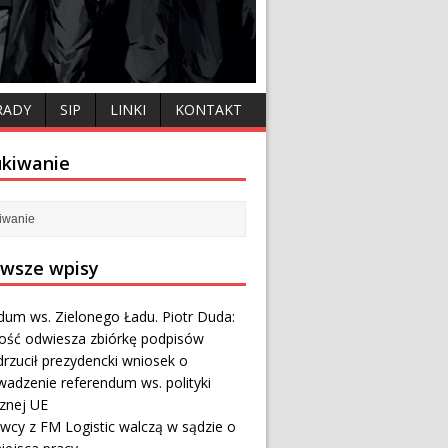
RADY
SIP
LINKI
KONTAKT
kiwanie
wsze wpisy
dum ws. Zielonego Ładu. Piotr Duda:
ność odwiesza zbiórkę podpisów
rzucił prezydencki wniosek o
wadzenie referendum ws. polityki
cznej UE
wcy z FM Logistic walczą w sądzie o