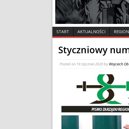
START
AKTUALNOŚCI
REGION
Styczniowy num
Posted on
19 stycznia 2020
by
Wojciech Ob