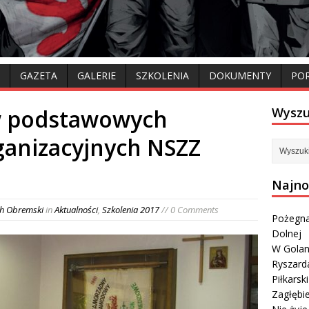
GAZETA
GALERIE
SZKOLENIA
DOKUMENTY
PO
w podstawowych
Wyszu
ganizacyjnych NSZZ
Najno
ch Obremski
in
Aktualności
,
Szkolenia 2017
// 0 Comments
Pożegna
Dolnej
W Golan
Ryszard
Piłkarsk
Zagłębi