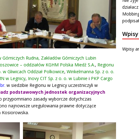
Nie żyje
działacz
Mobbing
podpisa
Wpisy
Wpisy a
 Górniczych Rudna, Zakładów Górniczych Lubin
oszowice – oddziałów KGHM Polska Miedź S.A.
,
Regionu
. w Gliwicach Oddział Polkowice
,
Winkelmanna Sp. z o. o.
N w Legnicy
,
Inovy CIT Sp. z o. o. w Lubinie
i
PKP Cargo
 br.
w siedzibie Regionu w Legnicy uczestniczyli w
adz podstawowych jednostek organizacyjnych
o przypomniano zasady wyborcze dotychczas
iono najnowsze uregulowania prawne dotyczące
a Kosiorowska.