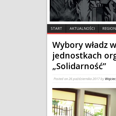
START
AKTUALNOŚCI
REGION
Wybory władz 
jednostkach or
„Solidarność”
Posted on
26 października 2017
by
Wojcie