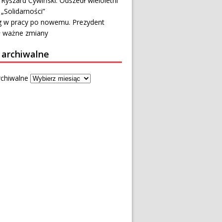
 Ryszard Cywiński. Odszedł wieloletni
 „Solidarności”
 w pracy po nowemu. Prezydent
ł ważne zmiany
 archiwalne
rchiwalne