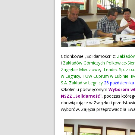
Członkowie „Solidarności” z:
Zakładów
i
Zakładów Górniczych Polkowice-Sier
Zagłębie Miedziowe
,
Leadec Sp. z o.o
w Legnicy
,
TUW Cuprum w Lubinie
,
IM
S.A. Zakład w Legnicy
26 października
szkoleniu poświęconym
Wyborom wł
NSZZ „Solidarność”,
p
odczas któreg
obowiązujące w Związku i przedstaw
wyborów.
Zajęcia przeprowadziła Ew