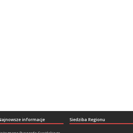
Najnowsze informacje
Siedziba Regionu
Pożegnano Ryszarda Cywińskiego