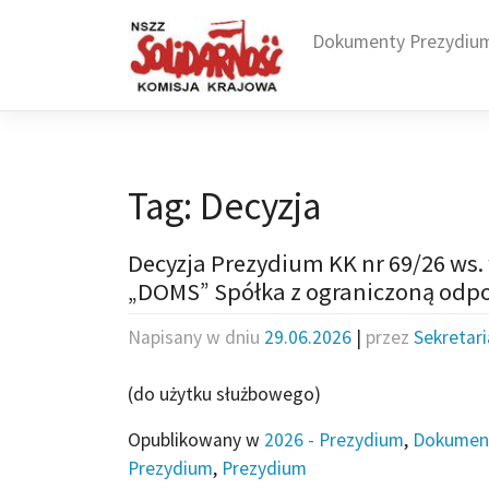
Skip
to
Dokumenty Prezydiu
content
Tag:
Decyzja
Decyzja Prezydium KK nr 69/26 ws.
„DOMS” Spółka z ograniczoną odp
Napisany w dniu
29.06.2026
|
przez
Sekretar
(do użytku służbowego)
Opublikowany w
2026 - Prezydium
,
Dokumen
Prezydium
,
Prezydium