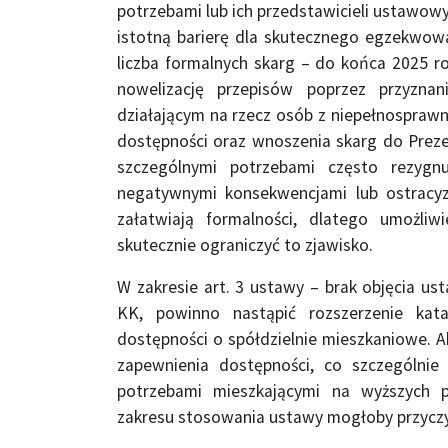
potrzebami lub ich przedstawicieli ustawow
istotną barierę dla skutecznego egzekwowa
liczba formalnych skarg – do końca 2025 r
nowelizację przepisów poprzez przyzna
działającym na rzecz osób z niepełnospraw
dostępności oraz wnoszenia skarg do Prez
szczególnymi potrzebami często rezyg
negatywnymi konsekwencjami lub ostracy
załatwiają formalności, dlatego umożli
skutecznie ograniczyć to zjawisko.
W zakresie art. 3 ustawy – brak objęcia u
KK, powinno nastąpić rozszerzenie ka
dostępności o spółdzielnie mieszkaniowe. 
zapewnienia dostępności, co szczególni
potrzebami mieszkającymi na wyższych p
zakresu stosowania ustawy mogłoby przyczy