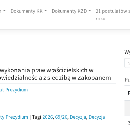
m
Dokumenty KK
Dokumenty KZD
21 postulatów z
roku
Wy
 wykonania praw właścicielskich w
owiedzialnością z siedzibą w Zakopanem
Pu
iat Prezydium
ty Prezydium
|
Tagi
2026
,
69/26
,
Decyzja
,
Decyzja