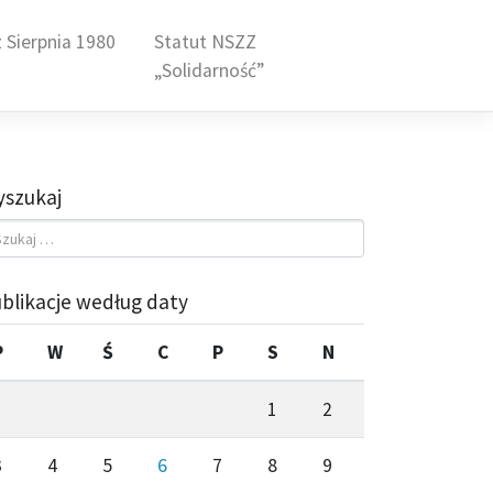
 Sierpnia 1980
Statut NSZZ
„Solidarność”
szukaj
blikacje według daty
P
W
Ś
C
P
S
N
1
2
3
4
5
6
7
8
9