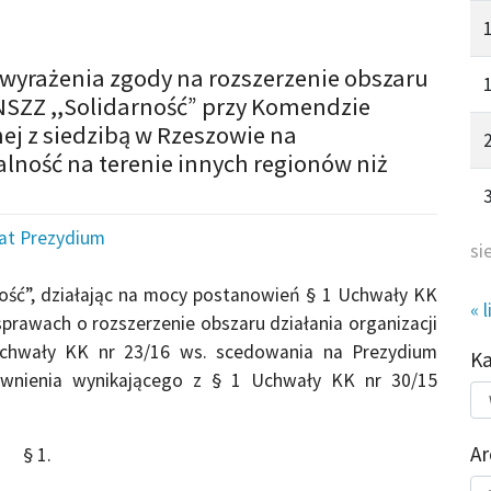
 wyrażenia zgody na rozszerzenie obszaru
NSZZ ,,Solidarność” przy Komendzie
ej z siedzibą w Rzeszowie na
ność na terenie innych regionów niż
iat Prezydium
si
ość”, działając na mocy postanowień § 1 Uchwały KK
« l
prawach o rozszerzenie obszaru działania organizacji
chwały KK nr 23/16 ws. scedowania na Prezydium
K
rawnienia wynikającego z § 1 Uchwały KK nr 30/15
Kat
do
Ar
§ 1.
Ar