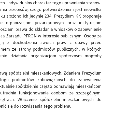
ych. Indywidualny charakter tego uprawnienia stanowi
nia przepisów, czego potwierdzeniem jest niewielka
oku złożono ich jedynie 234. Prezydium KK proponuje
nie organizacjom pozarządowym oraz instytucjom
nościami prawa do składania wniosków o zapewnienie
esa Zarządu PFRON w interesie publicznym. Osoby ze
nują z dochodzenia swoich praw z obawy przed
zmem ze strony podmiotów publicznych, w których
wienie działania organizacjom społecznym mogłoby
stawą spółdzielni mieszkaniowych. Zdaniem Prezydium
talogu podmiotów zobowiązanych do zapewnienia
Aktualnie spółdzielnie często odmawiają mieszkańcom
e utrudnia funkcjonowanie osobom ze szczególnymi
iętrach. Włączenie spółdzielni mieszkaniowych do
nić się do rozwiązania tego problemu.