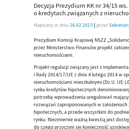
Decyzja Prezydium KK nr 34/15 ws. 
o kredytach związanych z nieruc
Napisany w dniu
26.02.2015
|
przez
Sekretar
Prezydium Komisji Krajowej NSZZ „Solidarn
przez Ministerstwo Finansów projekt założe
nieruchomościami.
Projekt regulacji związany jest z implement
i Rady 2014/17/UE z dnia 4 lutego 2014 w 
nieruchomościami mieszkalnymi (Dz.U. UE L06
rynku kredytów hipotecznych denominowanyc
potrzebę wprowadzenia uregulowań mającyc
rozwiązań zaproponowanych w założeniach z
hipotecznych, a przede wszystkim do podni
rynku. Niezmiernie ważną kwestią jest dostęp
do czego przyczyni się konieczność uzyskiwa