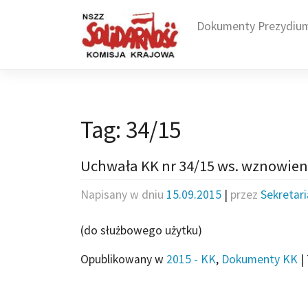
Skip
to
Dokumenty Prezydiu
content
Tag:
34/15
Uchwała KK nr 34/15 ws. wznowie
Napisany w dniu
15.09.2015
|
przez
Sekretar
(do służbowego użytku)
Opublikowany w
2015 - KK
,
Dokumenty KK
|