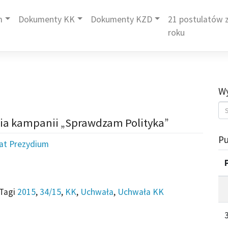
m
Dokumenty KK
Dokumenty KZD
21 postulatów z
roku
Wy
nia kampanii „Sprawdzam Polityka”
Pu
iat Prezydium
Tagi
2015
,
34/15
,
KK
,
Uchwała
,
Uchwała KK