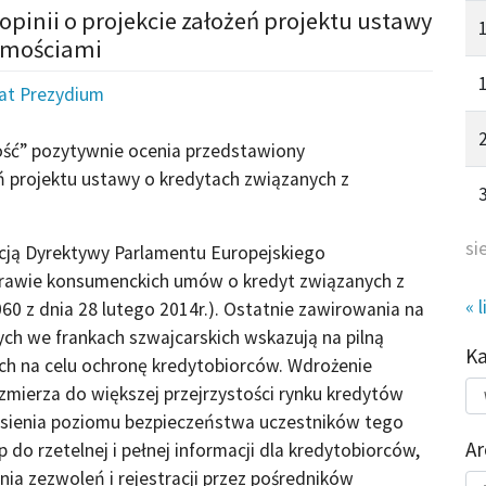
opinii o projekcie założeń projektu ustawy
homościami
iat Prezydium
ość” pozytywnie ocenia przedstawiony
ń projektu ustawy o kredytach związanych z
si
acją Dyrektywy Parlamentu Europejskiego
sprawie konsumenckich umów o kredyt związanych z
« l
0 z dnia 28 lutego 2014r.). Ostatnie zawirowania na
h we frankach szwajcarskich wskazują na pilną
K
h na celu ochronę kredytobiorców. Wdrożenie
Kat
mierza do większej przejrzystości rynku kredytów
do
esienia poziomu bezpieczeństwa uczestników tego
Ar
 do rzetelnej i pełnej informacji dla kredytobiorców,
nia zezwoleń i rejestracji przez pośredników
Ar