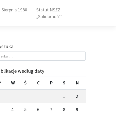
 Sierpnia 1980
Statut NSZZ
„Solidarność”
szukaj
blikacje według daty
P
W
Ś
C
P
S
N
1
2
3
4
5
6
7
8
9