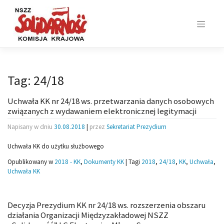
Skip
to
content
Tag:
24/18
Uchwała KK nr 24/18 ws. przetwarzania danych osobowych
związanych z wydawaniem elektronicznej legitymacji
Napisany w dniu
30.08.2018
|
przez
Sekretariat Prezydium
Uchwała KK do użytku służbowego
Opublikowany w
2018 - KK
,
Dokumenty KK
|
Tagi
2018
,
24/18
,
KK
,
Uchwała
,
Uchwała KK
Decyzja Prezydium KK nr 24/18 ws. rozszerzenia obszaru
działania Organizacji Międzyzakładowej NSZZ