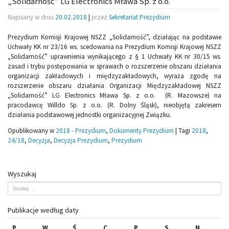
„Solidarność” LG Electronics Mława Sp. z o.o.
Napisany w dniu
20.02.2018
|
przez
Sekretariat Prezydium
Prezydium Komisji Krajowej NSZZ „Solidarność”, działając na podstawie
Uchwały KK nr 23/16 ws. scedowania na Prezydium Komisji Krajowej NSZZ
„Solidarność” uprawnienia wynikającego z § 1 Uchwały KK nr 30/15 ws.
zasad i trybu postępowania w sprawach o rozszerzenie obszaru działania
organizacji zakładowych i międzyzakładowych, wyraża zgodę na
rozszerzenie obszaru działania Organizacji Międzyzakładowej NSZZ
„Solidarność” LG Electronics Mława Sp. z o.o. (R. Mazowsze) na
pracodawcę Willdo Sp. z o.o. (R. Dolny Śląsk), nieobjętą zakresem
działania podstawowej jednostki organizacyjnej Związku.
Opublikowany w
2018 - Prezydium
,
Dokumenty Prezydium
|
Tagi
2018
,
24/18
,
Decyzja
,
Decyzja Prezydium
,
Prezydium
Wyszukaj
Publikacje według daty
P
W
Ś
C
P
S
N