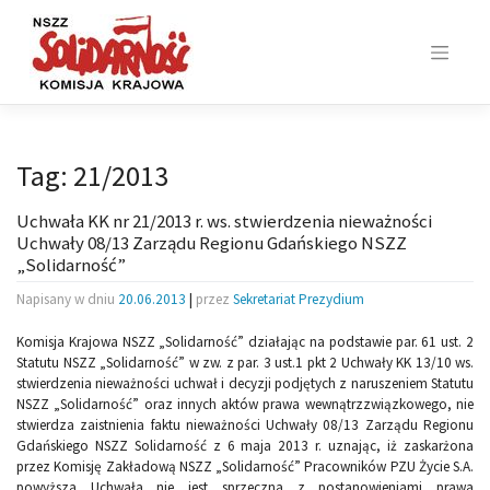
Skip
to
content
Tag:
21/2013
Uchwała KK nr 21/2013 r. ws. stwierdzenia nieważności
Uchwały 08/13 Zarządu Regionu Gdańskiego NSZZ
„Solidarność”
Napisany w dniu
20.06.2013
|
przez
Sekretariat Prezydium
Komisja Krajowa NSZZ „Solidarność” działając na podstawie par. 61 ust. 2
Statutu NSZZ „Solidarność” w zw. z par. 3 ust.1 pkt 2 Uchwały KK 13/10 ws.
stwierdzenia nieważności uchwał i decyzji podjętych z naruszeniem Statutu
NSZZ „Solidarność” oraz innych aktów prawa wewnątrzzwiązkowego, nie
stwierdza zaistnienia faktu nieważności Uchwały 08/13 Zarządu Regionu
Gdańskiego NSZZ Solidarność z 6 maja 2013 r. uznając, iż zaskarżona
przez Komisję Zakładową NSZZ „Solidarność” Pracowników PZU Życie S.A.
powyższa Uchwała nie jest sprzeczna z postanowieniami prawa