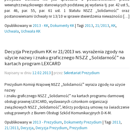
wewnątrzzwiązkowego stanowiących podstawę jej wydania tj. par. 42 ust 5,
par. 46, par. 55, par. 61 ust. 1 Statutu NSZZ „Solidarność” oraz
postanowieniami Uchwały nr 13/10 w sprawie stwierdzenia nieważności […]
Opublikowany w
2013 - KK
,
Dokumenty KK
|
Tagi
2013
,
21/2013
,
KK
,
Uchwała
,
Uchwała KK
Decyzja Prezydium KK nr 21/2013 ws. wyrażenia zgody na
użycie nazwy i znaku graficznego NSZZ „Solidarność” na
kartach program LEXCARD
Napisany w dniu
12.02.2013
|
przez
Sekretariat Prezydium
Prezydium Komisji Krajowej NSZZ „Solidarność” wyraża zgodę na użycie
nazwy
i znaku graficznego NSZZ „Solidarność” na kartach programu darmowej
obsługi prawnej LEXCARD, wydawanych członkom organizacji
związkowych NSZZ „Solidarność”, którzy podpiszą umowę na świadczenie
usług prawnych z Biurem Obsługi Szkód Komunikacyjnych D-K-M.
Opublikowany w
2013 - Prezydium
,
Dokumenty Prezydium
|
Tagi
2013
,
21/2013
,
Decyzja
,
Decyzja Prezydium
,
Prezydium