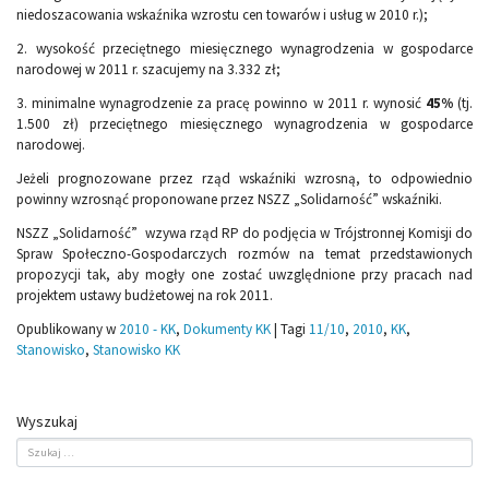
niedoszacowania wskaźnika wzrostu cen towarów i usług w 2010 r.);
2. wysokość przeciętnego miesięcznego wynagrodzenia w gospodarce
narodowej w 2011 r. szacujemy na 3.332 zł;
3. minimalne wynagrodzenie za pracę powinno w 2011 r. wynosić
45%
(tj.
1.500 zł) przeciętnego miesięcznego wynagrodzenia w gospodarce
narodowej.
Jeżeli prognozowane przez rząd wskaźniki wzrosną, to odpowiednio
powinny wzrosnąć proponowane przez NSZZ „Solidarność” wskaźniki.
NSZZ „Solidarność” wzywa rząd RP do podjęcia w Trójstronnej Komisji do
Spraw Społeczno-Gospodarczych rozmów na temat przedstawionych
propozycji tak, aby mogły one zostać uwzględnione przy pracach nad
projektem ustawy budżetowej na rok 2011.
Opublikowany w
2010 - KK
,
Dokumenty KK
|
Tagi
11/10
,
2010
,
KK
,
Stanowisko
,
Stanowisko KK
Wyszukaj