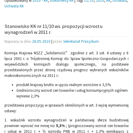
Opublikowany w
2010 - KK
,
Dokumenty KK
|
Tagi
11/10
,
2010
,
KK
,
Uchwała
,
Uchwała KK
Stanowisko KK nr 11/10 ws. propozycji wzrostu
wynagrodzeń w 2011 r.
Napisany w dniu
26.05.2010
|
przez
Sekretariat Prezydium
Komisja Krajowa NSZZ „Solidarność” zgodnie z art. 3 ust. 4 ustawy z 6
lipca 2001 r. o Trójstronnej Komisji do Spraw Społeczno-Gospodarczych i
wojewódzkich komisjach dialogu społecznego, na podstawie
przedstawionych przez stronę rządową prognoz wybranych wskaźników
makroekonomicznych na 2011 r.:
produkt krajowy brutto w ujęciu realnym wzrośnie o 3,5%
średnioroczny wzrost cen towarów i usług konsumpcyjnych ogółem
wyniesie 2,3%
przedstawia propozycję w sprawach określonych w art. 3 wyżej wymienionej
ustawy:
1. wskaźnik wzrostu wynagrodzeń w państwowej sferze budżetowej
powinien wynosić nie mniej niż
5,3%
; (prognozowany wzrost cen towarów
i usług w 2011 r. + ½ wzrostu PKB w 2011 r. + 1.3% wynikający z