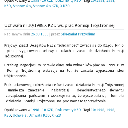
Opublikowany w
1998 - 10 KZD
,
Dokumenty KZD
|
Tagi
10/1998
,
1998
,
KZD
,
Stanowisko
,
Stanowisko KZD
,
X KZD
Uchwała nr 10/1998 X KZD ws. prac Komisji Trójstronnej
Napisany w dniu
26.09.1998
|
przez
Sekretariat Prezydium
Krajowy Zjazd Delegatów NSZZ “Solidarność” zwraca się do Rządu RP o
pilne przygotowanie ustawy o celach i zasadach działania Komisji
Trójstronnej.
Przebieg negocjacji w sprawie określenia wskaźników płac na 1999 r. w
Komisji Trójstronnej wskazuje na to, że została wypaczona idea
trójstronności.
Brak ustawowego określenia celów i zasad działania Komisji Trójstronnej
umniejsza znaczenie najbardziej demokratycznego elementu
zarządzania państwem i wskazuje na to, że wyczerpała się formuła
działania Komisji Trójstronnej na podstawie rozporządzenia.
Opublikowany w
1998 - 10 KZD
,
Dokumenty KZD
|
Tagi
10/1998
,
1998
,
KZD
,
Uchwała
,
Uchwała KZD
,
X KZD