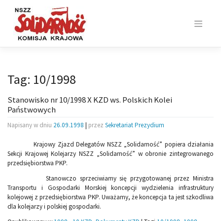
Skip
to
content
Tag:
10/1998
Stanowisko nr 10/1998 X KZD ws. Polskich Kolei
Państwowych
Napisany w dniu
26.09.1998
|
przez
Sekretariat Prezydium
Krajowy Zjazd Delegatów NSZZ „Solidarność” popiera działania
Sekcji Krajowej Kolejarzy NSZZ „Solidarność” w obronie zintegrowanego
przedsiębiorstwa PKP.
Stanowczo sprzeciwiamy się przygotowanej przez Ministra
Transportu i Gospodarki Morskiej koncepcji wydzielenia infrastruktury
kolejowej z przedsiębiorstwa PKP. Uważamy, że koncepcja ta jest szkodliwa
dla kolejarzy i polskiej gospodarki.