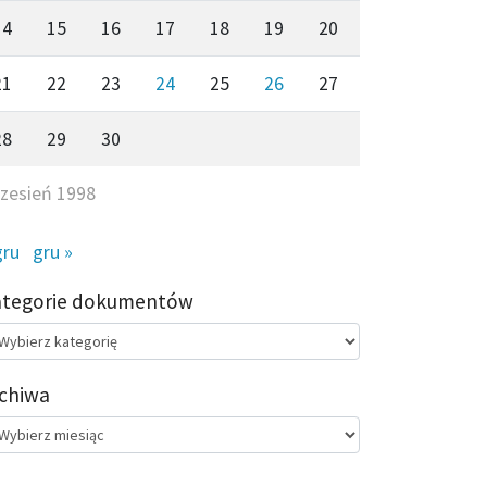
14
15
16
17
18
19
20
21
22
23
24
25
26
27
28
29
30
zesień 1998
gru
gru »
ategorie dokumentów
egorie
kumentów
chiwa
chiwa