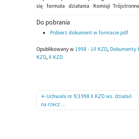
się formuła działania Komisji Trójstronne
Do pobrania
Pobierz dokument w formacie pdf
Opublikowany w
1998 - 10 KZD
,
Dokumenty 
KZD
,
X KZD
Nawigacja
Uchwała nr 9/1998 X KZD ws. działań
wpisu
na rzecz ...