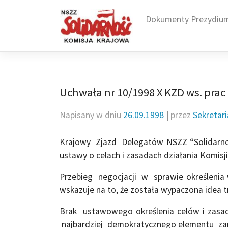
Skip
to
Dokumenty Prezydiu
content
Uchwała nr 10/1998 X KZD ws. prac
Napisany w dniu
26.09.1998
|
przez
Sekretar
Krajowy Zjazd Delegatów NSZZ “Solidarno
ustawy o celach i zasadach działania Komisji
Przebieg negocjacji w sprawie określenia
wskazuje na to, że została wypaczona idea t
Brak ustawowego określenia celów i zasad 
najbardziej demokratycznego elementu zar