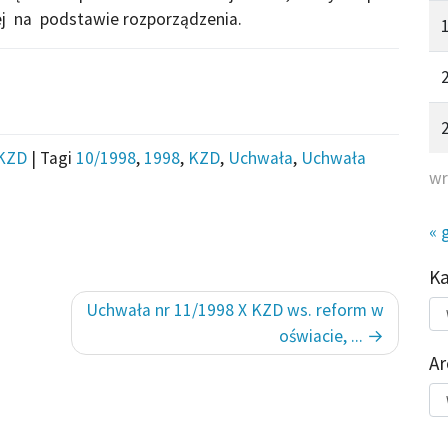
j na podstawie rozporządzenia.
KZD
|
Tagi
10/1998
,
1998
,
KZD
,
Uchwała
,
Uchwała
wr
« 
K
Kat
Uchwała nr 11/1998 X KZD ws. reform w
do
oświacie, ...
Ar
Ar