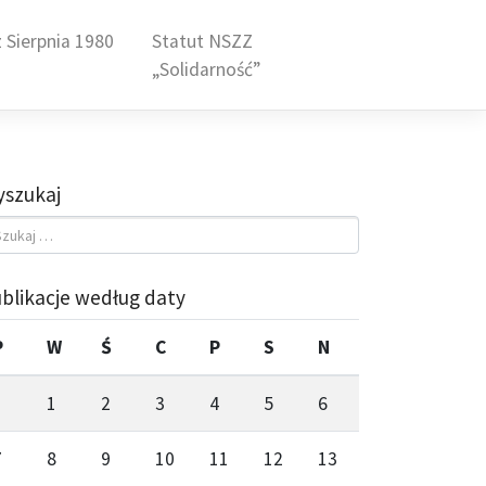
 Sierpnia 1980
Statut NSZZ
„Solidarność”
szukaj
blikacje według daty
P
W
Ś
C
P
S
N
1
2
3
4
5
6
7
8
9
10
11
12
13