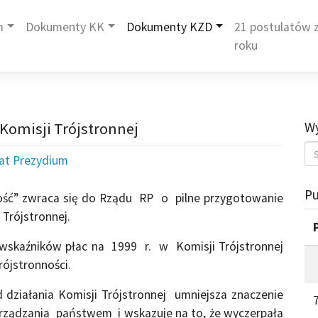
m
Dokumenty KK
Dokumenty KZD
21 postulatów z
roku
 Komisji Trójstronnej
Wy
iat Prezydium
Pu
ść” zwraca się do Rządu RP o pilne przygotowanie
 Trójstronnej.
 wskaźników płac na 1999 r. w Komisji Trójstronnej
rójstronności.
działania Komisji Trójstronnej umniejsza znaczenie
ządzania państwem i wskazuje na to, że wyczerpała