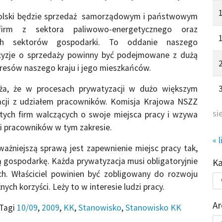
i Polski będzie sprzedaż samorządowym i państwowym
firm z sektora paliwowo-energetycznego oraz
nych sektorów gospodarki. To oddanie naszego
cyzje o sprzedaży powinny być podejmowane z dużą
eresów naszego kraju i jego mieszkańców.
ża, że w procesach prywatyzacji w dużo większym
acji z udziałem pracowników. Komisja Krajowa NSZZ
si
 tych firm walczących o swoje miejsca pracy i wzywa
mi pracowników w tym zakresie.
« l
ażniejszą sprawą jest zapewnienie miejsc pracy tak,
 gospodarkę. Każda prywatyzacja musi obligatoryjnie
K
ch. Właściciel powinien być zobligowany do rozwoju
Kat
aźnych korzyści. Leży to w interesie ludzi pracy.
do
Ar
Tagi
10/09
,
2009
,
KK
,
Stanowisko
,
Stanowisko KK
Ar