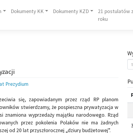
m
Dokumenty KK
Dokumenty KZD
21 postulatów z
roku
Wy
yzacji
Pu
iat Prezydium
zeciwia się, zapowiadanym przez rząd RP planom
acowników stwierdzamy, że pospieszna prywatyzacja w
 nosi znamiona wyprzedaży majątku narodowego. Rząd
owanych przez pokolenia Polaków nie ma żadnych
zej od 20 lat przyszłorocznej „dziury budżetowej”.