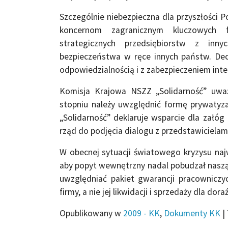
Szczególnie niebezpieczna dla przyszłośc
koncernom zagranicznym kluczowych 
strategicznych przedsiębiorstw z in
bezpieczeństwa w ręce innych państw. De
odpowiedzialnością i z zabezpieczeniem int
Komisja Krajowa NSZZ „Solidarność” uwa
stopniu należy uwzględnić formę prywatyz
„Solidarność” deklaruje wsparcie dla załóg
rząd do podjęcia dialogu z przedstawiciela
W obecnej sytuacji światowego kryzysu najw
aby popyt wewnętrzny nadal pobudzał naszą
uwzględniać pakiet gwarancji pracowniczy
firmy, a nie jej likwidacji i sprzedaży dla dor
Opublikowany w
2009 - KK
,
Dokumenty KK
|