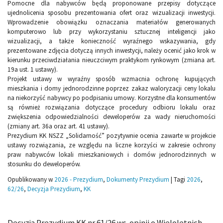
Pomocne dla nabywców będą proponowane przepisy dotyczące
ujednolicenia sposobu prezentowania ofert oraz wizualizacji inwestycji.
Wprowadzenie obowiązku oznaczania materiałów generowanych
komputerowo lub przy wykorzystaniu sztucznej inteligencji jako
wizualizacji, a także konieczność wyraźnego wskazywania, gdy
prezentowane zdjęcia dotyczą innych inwestycji, należy ocenić jako krok w
kierunku przeciwdziałania nieuczciwym praktykom rynkowym (zmiana art.
19a ust. 1 ustawy).
Projekt ustawy w wyraźny sposób wzmacnia ochronę kupujących
mieszkania i domy jednorodzinne poprzez zakaz waloryzacji ceny lokalu
na niekorzyść nabywcy po podpisaniu umowy. Korzystne dla konsumentów
są również rozwiązania dotyczące procedury odbioru lokalu oraz
zwiększenia odpowiedzialności deweloperów za wady nieruchomości
(zmiany art. 36a oraz art. 41 ustawy).
Prezydium KK NSZZ „Solidarność” pozytywnie ocenia zawarte w projekcie
ustawy rozwiązania, ze względu na liczne korzyści w zakresie ochrony
praw nabywców lokali mieszkaniowych i domów jednorodzinnych w
stosunku do deweloperów.
Opublikowany w
2026 - Prezydium
,
Dokumenty Prezydium
|
Tagi
2026
,
62/26
,
Decyzja Prezydium
,
KK
Decyzja Prezydium KK nr 61/26 ws. opinii o Wieloletnich