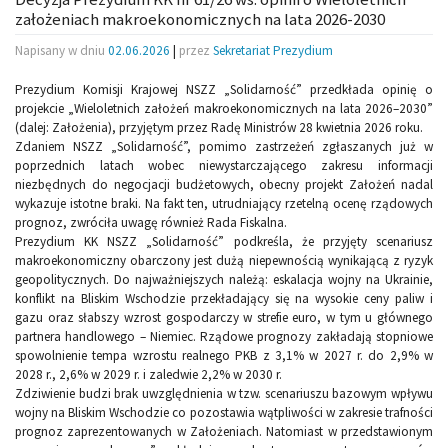
założeniach makroekonomicznych na lata 2026-2030
Napisany w dniu
02.06.2026
|
przez
Sekretariat Prezydium
Prezydium Komisji Krajowej NSZZ „Solidarność” przedkłada opinię o
projekcie „Wieloletnich założeń makroekonomicznych na lata 2026–2030”
(dalej: Założenia), przyjętym przez Radę Ministrów 28 kwietnia 2026 roku.
Zdaniem NSZZ „Solidarność”, pomimo zastrzeżeń zgłaszanych już w
poprzednich latach wobec niewystarczającego zakresu informacji
niezbędnych do negocjacji budżetowych, obecny projekt Założeń nadal
wykazuje istotne braki. Na fakt ten, utrudniający rzetelną ocenę rządowych
prognoz, zwróciła uwagę również Rada Fiskalna.
Prezydium KK NSZZ „Solidarność” podkreśla, że przyjęty scenariusz
makroekonomiczny obarczony jest dużą niepewnością wynikającą z ryzyk
geopolitycznych. Do najważniejszych należą: eskalacja wojny na Ukrainie,
konflikt na Bliskim Wschodzie przekładający się na wysokie ceny paliw i
gazu oraz słabszy wzrost gospodarczy w strefie euro, w tym u głównego
partnera handlowego – Niemiec. Rządowe prognozy zakładają stopniowe
spowolnienie tempa wzrostu realnego PKB z 3,1% w 2027 r. do 2,9% w
2028 r., 2,6% w 2029 r. i zaledwie 2,2% w 2030 r.
Zdziwienie budzi brak uwzględnienia w tzw. scenariuszu bazowym wpływu
wojny na Bliskim Wschodzie co pozostawia wątpliwości w zakresie trafności
prognoz zaprezentowanych w Założeniach. Natomiast w przedstawionym