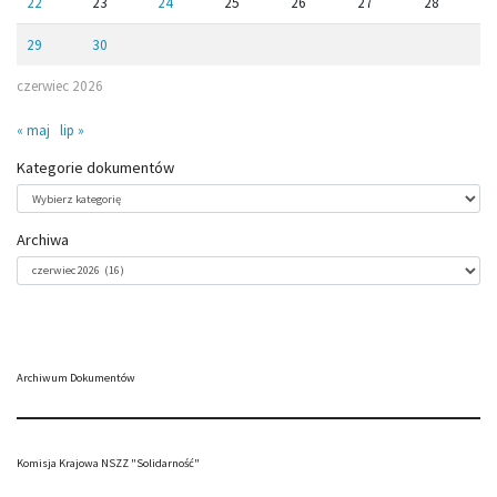
22
23
24
25
26
27
28
29
30
czerwiec 2026
« maj
lip »
Kategorie dokumentów
Kategorie
dokumentów
Archiwa
Archiwa
Archiwum Dokumentów
Komisja Krajowa NSZZ "Solidarność"