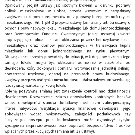
Opiniowany projekt ustawy jest istotnym krokiem w kierunku poprawy
polityki mieszkaniowej w Polsce, przede wszystkim z perspektywy
zwiększenia ochrony konsumentów oraz poprawy transparentności rynku
mieszkaniowego. Art. 1 pkt 2 projektu ustawy (zmieniany art. 5a ustawy o
ochronie praw nabywcy lokalu mieszkalnego lub domu jednorodzinnego
oraz Deweloperskim Funduszu Gwarancyjnym (dalej: ustawa)) zawiera
propozycję ujednolicenia zasad obliczania powierzchni użytkowej lokali
mieszkalnych oraz domów jednorodzinnych w transakcjach kupna
mieszkania lub domu jednorodzinnego na rynku pierwotnym.
Obowiązujące przepisy prowadziły do sytuacji, w której powierzchnia tego
samego lokalu mogła być obliczana odmiennie w zależności od
dewelopera, który dokonywał pomiaru. Wprowadzenie jednolitej definicji
powierzchni użytkowej, opartej na przepisach prawa budowlanego,
zwiększy przejrzystość rynku nieruchomości i ułatwi nabywcom weryfikację
rzeczywistej wartości rynkowej lokali.
Kolejną pozytywną zmianą jest zwiększenie kontroli nad działalnością
deweloperów. Rozszerzenie zakresu obowiązków kontrolnych banków
wobec deweloperów stanowi dodatkowy mechanizm zabezpieczający
interes nabywców. Weryfikacja sytuacji finansowej dewelopera, jego
zobowiązań wobec wykonawców, zaległości podatkowych czy
faktycznego postępu prac budowlanych może ograniczyć ryzyko
wystąpienia nieprawidłowości oraz poprawić bezpieczeństwo środków
wpłacanych przez kupujących (zmiana art. 17 ustawy).