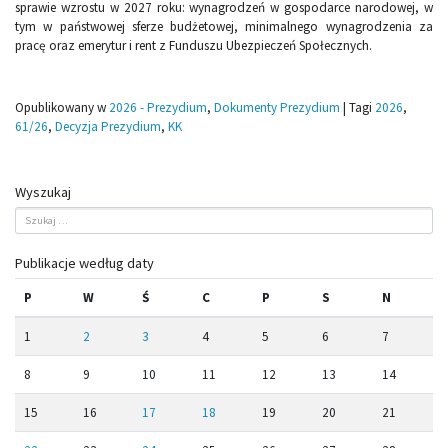
sprawie wzrostu w 2027 roku: wynagrodzeń w gospodarce narodowej, w
tym w państwowej sferze budżetowej, minimalnego wynagrodzenia za
pracę oraz emerytur i rent z Funduszu Ubezpieczeń Społecznych.
Opublikowany w
2026 - Prezydium
,
Dokumenty Prezydium
|
Tagi
2026
,
61/26
,
Decyzja Prezydium
,
KK
Wyszukaj
Publikacje według daty
P
W
Ś
C
P
S
N
1
2
3
4
5
6
7
8
9
10
11
12
13
14
15
16
17
18
19
20
21