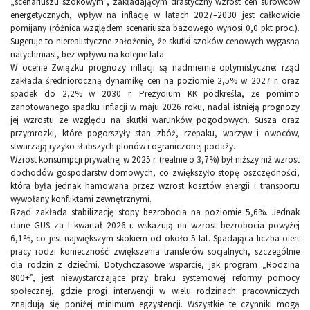
„scenariuszu szokowym”, zakładającym drastyczny wzrost cen surowców
energetycznych, wpływ na inflację w latach 2027–2030 jest całkowicie
pomijany (różnica względem scenariusza bazowego wynosi 0,0 pkt proc.).
Sugeruje to nierealistyczne założenie, że skutki szoków cenowych wygasną
natychmiast, bez wpływu na kolejne lata.
W ocenie Związku prognozy inflacji są nadmiernie optymistyczne: rząd
zakłada średnioroczną dynamikę cen na poziomie 2,5% w 2027 r. oraz
spadek do 2,2% w 2030 r. Prezydium KK podkreśla, że pomimo
zanotowanego spadku inflacji w maju 2026 roku, nadal istnieją prognozy
jej wzrostu ze względu na skutki warunków pogodowych. Susza oraz
przymrozki, które pogorszyły stan zbóż, rzepaku, warzyw i owoców,
stwarzają ryzyko słabszych plonów i ograniczonej podaży.
Wzrost konsumpcji prywatnej w 2025 r. (realnie o 3,7%) był niższy niż wzrost
dochodów gospodarstw domowych, co zwiększyło stopę oszczędności,
która była jednak hamowana przez wzrost kosztów energii i transportu
wywołany konfliktami zewnętrznymi.
Rząd zakłada stabilizację stopy bezrobocia na poziomie 5,6%. Jednak
dane GUS za I kwartał 2026 r. wskazują na wzrost bezrobocia powyżej
6,1%, co jest największym skokiem od około 5 lat. Spadająca liczba ofert
pracy rodzi konieczność zwiększenia transferów socjalnych, szczególnie
dla rodzin z dziećmi. Dotychczasowe wsparcie, jak program „Rodzina
800+”, jest niewystarczające przy braku systemowej reformy pomocy
społecznej, gdzie progi interwencji w wielu rodzinach pracowniczych
znajdują się poniżej minimum egzystencji. Wszystkie te czynniki mogą