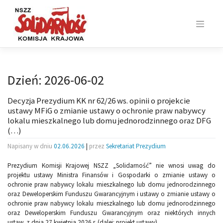
Skip
to
content
Dzień:
2026-06-02
Decyzja Prezydium KK nr 62/26 ws. opinii o projekcie
ustawy MFiG o zmianie ustawy o ochronie praw nabywcy
lokalu mieszkalnego lub domu jednorodzinnego oraz DFG
(…)
Napisany w dniu
02.06.2026
|
przez
Sekretariat Prezydium
Prezydium Komisji Krajowej NSZZ „Solidarność” nie wnosi uwag do
projektu ustawy Ministra Finansów i Gospodarki o zmianie ustawy o
ochronie praw nabywcy lokalu mieszkalnego lub domu jednorodzinnego
oraz Deweloperskim Funduszu Gwarancyjnym i ustawy o zmianie ustawy o
ochronie praw nabywcy lokalu mieszkalnego lub domu jednorodzinnego
oraz Deweloperskim Funduszu Gwarancyjnym oraz niektórych innych
ustaw, z dnia 27 kwietnia 2026 r. (dalej: projekt ustawy).