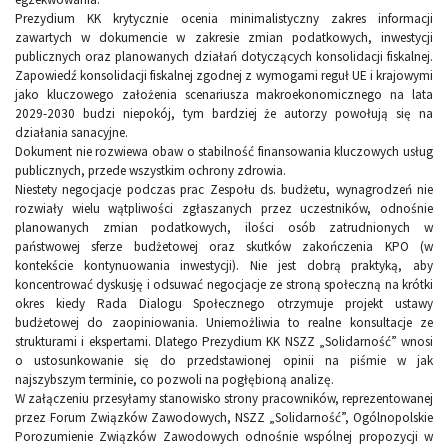
Prezydium KK krytycznie ocenia minimalistyczny zakres informacji
zawartych w dokumencie w zakresie zmian podatkowych, inwestycji
publicznych oraz planowanych działań dotyczących konsolidacji fiskalnej.
Zapowiedź konsolidacji fiskalnej zgodnej z wymogami reguł UE i krajowymi
jako kluczowego założenia scenariusza makroekonomicznego na lata
2029-2030 budzi niepokój, tym bardziej że autorzy powołują się na
działania sanacyjne.
Dokument nie rozwiewa obaw o stabilność finansowania kluczowych usług
publicznych, przede wszystkim ochrony zdrowia.
Niestety negocjacje podczas prac Zespołu ds. budżetu, wynagrodzeń nie
rozwiały wielu wątpliwości zgłaszanych przez uczestników, odnośnie
planowanych zmian podatkowych, ilości osób zatrudnionych w
państwowej sferze budżetowej oraz skutków zakończenia KPO (w
kontekście kontynuowania inwestycji). Nie jest dobrą praktyką, aby
koncentrować dyskusję i odsuwać negocjacje ze stroną społeczną na krótki
okres kiedy Rada Dialogu Społecznego otrzymuje projekt ustawy
budżetowej do zaopiniowania. Uniemożliwia to realne konsultacje ze
strukturami i ekspertami. Dlatego Prezydium KK NSZZ „Solidarność” wnosi
o ustosunkowanie się do przedstawionej opinii na piśmie w jak
najszybszym terminie, co pozwoli na pogłębioną analizę.
W załączeniu przesyłamy stanowisko strony pracowników, reprezentowanej
przez Forum Związków Zawodowych, NSZZ „Solidarność”, Ogólnopolskie
Porozumienie Związków Zawodowych odnośnie wspólnej propozycji w