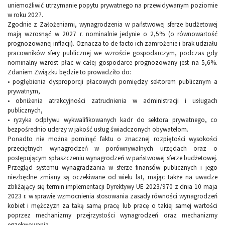
uniemożliwić utrzymanie popytu prywatnego na przewidywanym poziomie
w roku 2027.
Zgodnie z Założeniami, wynagrodzenia w państwowej sferze budżetowej
mają wzrosnąć w 2027 r. nominalnie jedynie o 2,5% (o równowartość
prognozowanej inflacji). Oznacza to de facto ich zamrożenie i brak udziału
pracowników sfery publicznej we wzroście gospodarczym, podczas gdy
nominalny wzrost płac w całej gospodarce prognozowany jest na 5,6%.
Zdaniem Związku będzie to prowadziło do:
• pogłębienia dysproporcji płacowych pomiędzy sektorem publicznym a
prywatnym,
• obniżenia atrakcyjności zatrudnienia w administracji i usługach
publicznych,
• ryzyka odpływu wykwalifikowanych kadr do sektora prywatnego, co
bezpośrednio uderzy w jakość usług świadczonych obywatelom.
Ponadto nie można pominąć faktu o znacznej rozpiętości wysokości
przeciętnych wynagrodzeń w porównywalnych urzędach oraz o
postępującym spłaszczeniu wynagrodzeń w państwowej sferze budżetowej.
Przegląd systemu wynagradzania w sferze finansów publicznych i jego
niezbędne zmiany są oczekiwane od wielu lat, mając także na uwadze
zbliżający się termin implementacji Dyrektywy UE 2023/970 z dnia 10 maja
2023 r. w sprawie wzmocnienia stosowania zasady równości wynagrodzeń
kobiet i mężczyzn za taką samą pracę lub pracę o takiej samej wartości
poprzez mechanizmy przejrzystości wynagrodzeń oraz mechanizmy
egzekwowania.