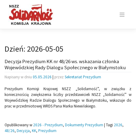
Skip
to
content
Dzień:
2026-05-05
Decyzja Prezydium KK nr 48/26 ws. wskazania członka
Wojewódzkiej Rady Dialogu Społecznego w Białymstoku
Napisany w dniu
05.05.2026
|
przez
Sekretariat Prezydium
Prezydium Komisji Krajowej NSZZ „Solidarność”, w związku z
koniecznością zwiększenia liczby przedstawicieli NSZZ „Solidarność” w
Wojewódzkiej Radzie Dialogu Społecznego w Białymstoku, wskazuje do
prac w przedmiotowej WRDS Pana Marka Niewińskiego.
Opublikowany w
2026 - Prezydium
,
Dokumenty Prezydium
|
Tagi
2026
,
48/26
,
Decyzja
,
KK
,
Prezydium