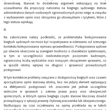
dowodowej. Stanowi to dodatkowy argument wskazujący na brak
uzasadnienia dla propozycji nałożenia na biegłego sądowego statusu
administratora danych osobowych zgromadzonych przez niego w związku
z wydawaniem opinii oraz obciążenia go obowiązkami i ryzykiem, które z
tego statusu wynikają.
III.
Na zakończenie należy podkreślić, że problematyka funkcjonowania
biegłych sądowych nie może być rozpatrywana w oderwaniu od szerszego
kontekstu funkcjonowania wymiaru sprawiedliwości. Postępowania sądowe
już obecnie obarczone są szeregiem trudności o charakterze systemowym,
w tym w szczególności niedostatecznym poziomem kadrowym,
ograniczoną liczbą wydziałów oraz rosnącym obciążeniem sprawami, co
w sposób istotny wpływa na długość i sprawność prowadzonych
postępowań.
W tym kontekście problemy związane z dostępnością biegłych oraz czasem
sporządzania opinii stanowią istotny, lecz nie jedyny element wpływający
na efektywność postępowań. Ich znaczenie jest jednak szczególnie
widoczne w sprawach z zakresu prawa pracy oraz ubezpieczeń
społecznych, w których opinia biegłego często stanowi kluczowy dowód
przesądzający o sytuacji prawnej i bytowej pracownika lub ubezpieczonego.
Wydłużający się czas oczekiwania na opinię przekłada się w takich