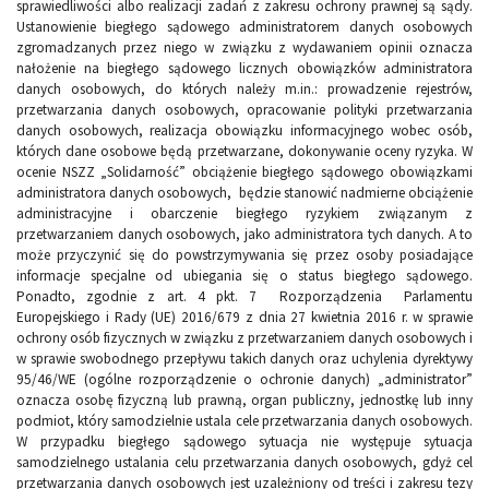
sprawiedliwości albo realizacji zadań z zakresu ochrony prawnej są sądy.
Ustanowienie biegłego sądowego administratorem danych osobowych
zgromadzanych przez niego w związku z wydawaniem opinii oznacza
nałożenie na biegłego sądowego licznych obowiązków administratora
danych osobowych, do których należy m.in.: prowadzenie rejestrów,
przetwarzania danych osobowych, opracowanie polityki przetwarzania
danych osobowych, realizacja obowiązku informacyjnego wobec osób,
których dane osobowe będą przetwarzane, dokonywanie oceny ryzyka. W
ocenie NSZZ „Solidarność” obciążenie biegłego sądowego obowiązkami
administratora danych osobowych, będzie stanowić nadmierne obciążenie
administracyjne i obarczenie biegłego ryzykiem związanym z
przetwarzaniem danych osobowych, jako administratora tych danych. A to
może przyczynić się do powstrzymywania się przez osoby posiadające
informacje specjalne od ubiegania się o status biegłego sądowego.
Ponadto, zgodnie z art. 4 pkt. 7 Rozporządzenia Parlamentu
Europejskiego i Rady (UE) 2016/679 z dnia 27 kwietnia 2016 r. w sprawie
ochrony osób fizycznych w związku z przetwarzaniem danych osobowych i
w sprawie swobodnego przepływu takich danych oraz uchylenia dyrektywy
95/46/WE (ogólne rozporządzenie o ochronie danych) „administrator”
oznacza osobę fizyczną lub prawną, organ publiczny, jednostkę lub inny
podmiot, który samodzielnie ustala cele przetwarzania danych osobowych.
W przypadku biegłego sądowego sytuacja nie występuje sytuacja
samodzielnego ustalania celu przetwarzania danych osobowych, gdyż cel
przetwarzania danych osobowych jest uzależniony od treści i zakresu tezy