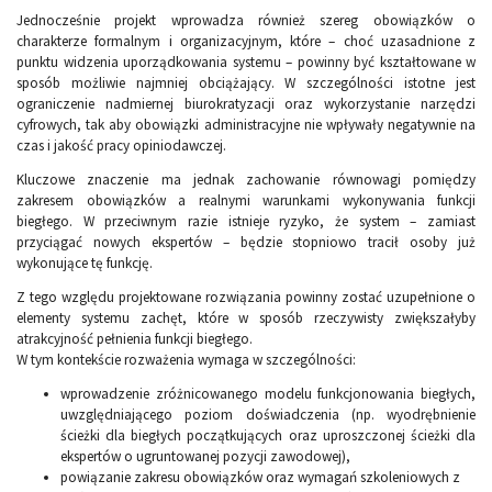
Jednocześnie projekt wprowadza również szereg obowiązków o
charakterze formalnym i organizacyjnym, które – choć uzasadnione z
punktu widzenia uporządkowania systemu – powinny być kształtowane w
sposób możliwie najmniej obciążający. W szczególności istotne jest
ograniczenie nadmiernej biurokratyzacji oraz wykorzystanie narzędzi
cyfrowych, tak aby obowiązki administracyjne nie wpływały negatywnie na
czas i jakość pracy opiniodawczej.
Kluczowe znaczenie ma jednak zachowanie równowagi pomiędzy
zakresem obowiązków a realnymi warunkami wykonywania funkcji
biegłego. W przeciwnym razie istnieje ryzyko, że system – zamiast
przyciągać nowych ekspertów – będzie stopniowo tracił osoby już
wykonujące tę funkcję.
Z tego względu projektowane rozwiązania powinny zostać uzupełnione o
elementy systemu zachęt, które w sposób rzeczywisty zwiększałyby
atrakcyjność pełnienia funkcji biegłego.
W tym kontekście rozważenia wymaga w szczególności:
wprowadzenie zróżnicowanego modelu funkcjonowania biegłych,
uwzględniającego poziom doświadczenia (np. wyodrębnienie
ścieżki dla biegłych początkujących oraz uproszczonej ścieżki dla
ekspertów o ugruntowanej pozycji zawodowej),
powiązanie zakresu obowiązków oraz wymagań szkoleniowych z