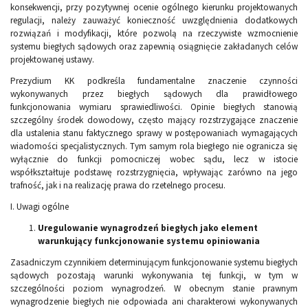
konsekwencji, przy pozytywnej ocenie ogólnego kierunku projektowanych
regulacji, należy zauważyć konieczność uwzględnienia dodatkowych
rozwiązań i modyfikacji, które pozwolą na rzeczywiste wzmocnienie
systemu biegłych sądowych oraz zapewnią osiągnięcie zakładanych celów
projektowanej ustawy.
Prezydium KK podkreśla fundamentalne znaczenie czynności
wykonywanych przez biegłych sądowych dla prawidłowego
funkcjonowania wymiaru sprawiedliwości. Opinie biegłych stanowią
szczególny środek dowodowy, często mający rozstrzygające znaczenie
dla ustalenia stanu faktycznego sprawy w postępowaniach wymagających
wiadomości specjalistycznych. Tym samym rola biegłego nie ogranicza się
wyłącznie do funkcji pomocniczej wobec sądu, lecz w istocie
współkształtuje podstawę rozstrzygnięcia, wpływając zarówno na jego
trafność, jak i na realizację prawa do rzetelnego procesu.
I. Uwagi ogólne
Uregulowanie wynagrodzeń biegłych jako element
warunkujący funkcjonowanie systemu opiniowania
Zasadniczym czynnikiem determinującym funkcjonowanie systemu biegłych
sądowych pozostają warunki wykonywania tej funkcji, w tym w
szczególności poziom wynagrodzeń. W obecnym stanie prawnym
wynagrodzenie biegłych nie odpowiada ani charakterowi wykonywanych