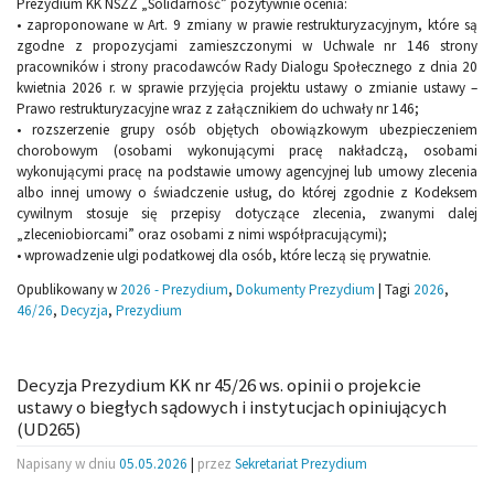
Prezydium KK NSZZ „Solidarność” pozytywnie ocenia:
• zaproponowane w Art. 9 zmiany w prawie restrukturyzacyjnym, które są
zgodne z propozycjami zamieszczonymi w Uchwale nr 146 strony
pracowników i strony pracodawców Rady Dialogu Społecznego z dnia 20
kwietnia 2026 r. w sprawie przyjęcia projektu ustawy o zmianie ustawy –
Prawo restrukturyzacyjne wraz z załącznikiem do uchwały nr 146;
• rozszerzenie grupy osób objętych obowiązkowym ubezpieczeniem
chorobowym (osobami wykonującymi pracę nakładczą, osobami
wykonującymi pracę na podstawie umowy agencyjnej lub umowy zlecenia
albo innej umowy o świadczenie usług, do której zgodnie z Kodeksem
cywilnym stosuje się przepisy dotyczące zlecenia, zwanymi dalej
„zleceniobiorcami” oraz osobami z nimi współpracującymi);
• wprowadzenie ulgi podatkowej dla osób, które leczą się prywatnie.
Opublikowany w
2026 - Prezydium
,
Dokumenty Prezydium
|
Tagi
2026
,
46/26
,
Decyzja
,
Prezydium
Decyzja Prezydium KK nr 45/26 ws. opinii o projekcie
ustawy o biegłych sądowych i instytucjach opiniujących
(UD265)
Napisany w dniu
05.05.2026
|
przez
Sekretariat Prezydium