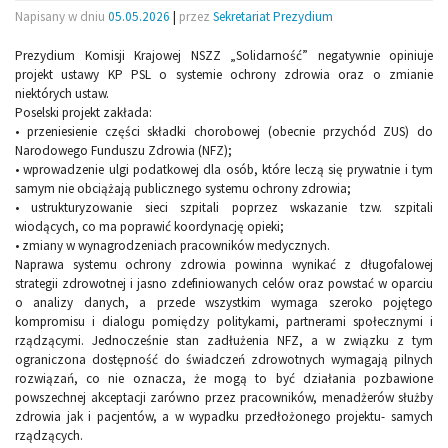
Napisany w dniu
05.05.2026
|
przez
Sekretariat Prezydium
Prezydium Komisji Krajowej NSZZ „Solidarność” negatywnie opiniuje
projekt ustawy KP PSL o systemie ochrony zdrowia oraz o zmianie
niektórych ustaw.
Poselski projekt zakłada:
• przeniesienie części składki chorobowej (obecnie przychód ZUS) do
Narodowego Funduszu Zdrowia (NFZ);
• wprowadzenie ulgi podatkowej dla osób, które leczą się prywatnie i tym
samym nie obciążają publicznego systemu ochrony zdrowia;
• ustrukturyzowanie sieci szpitali poprzez wskazanie tzw. szpitali
wiodących, co ma poprawić koordynację opieki;
• zmiany w wynagrodzeniach pracowników medycznych.
Naprawa systemu ochrony zdrowia powinna wynikać z długofalowej
strategii zdrowotnej i jasno zdefiniowanych celów oraz powstać w oparciu
o analizy danych, a przede wszystkim wymaga szeroko pojętego
kompromisu i dialogu pomiędzy politykami, partnerami społecznymi i
rządzącymi. Jednocześnie stan zadłużenia NFZ, a w związku z tym
ograniczona dostępność do świadczeń zdrowotnych wymagają pilnych
rozwiązań, co nie oznacza, że mogą to być działania pozbawione
powszechnej akceptacji zarówno przez pracowników, menadżerów służby
zdrowia jak i pacjentów, a w wypadku przedłożonego projektu- samych
rządzących.