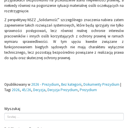
przypadkach bezpośrednio na przedłużenie stanu niepewności prawnej, a
niekiedy również na pogorszenie sytuacji materialnej osób oczekujących na
rozstrzygnięcie.
Z perspektywy NSZZ „Solidarność” szczególnego znaczenia nabiera zatem
zapewnienie takich rozwiązań systemowych, które będą sprzyjały nie tylko
sprawności postępowań, lecz również realnej ochronie interesów
pracowników i innych osób korzystających z ochrony prawnej w ramach
wymiaru sprawiedliwości. W tym ujęciu kwestie związane z
funkcjonowaniem biegłych sądowych nie mają charakteru wyłącznie
technicznego, lecz pozostają bezpośrednio powiązane z realizacją prawa
do sądu oraz skutecznej ochrony prawnej.
Opublikowany w
2026 - Prezydium
,
Bez kategorii
,
Dokumenty Prezydium
|
Tagi
2026
,
45/26
,
Decyzja
,
Decyzja Prezydium
,
Prezydium
Wyszukaj