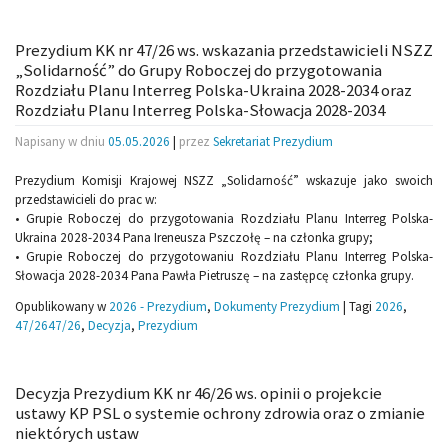
Prezydium KK nr 47/26 ws. wskazania przedstawicieli NSZZ
„Solidarność” do Grupy Roboczej do przygotowania
Rozdziału Planu Interreg Polska-Ukraina 2028-2034 oraz
Rozdziału Planu Interreg Polska-Słowacja 2028-2034
Napisany w dniu
05.05.2026
|
przez
Sekretariat Prezydium
Prezydium Komisji Krajowej NSZZ „Solidarność” wskazuje jako swoich
przedstawicieli do prac w:
• Grupie Roboczej do przygotowania Rozdziału Planu Interreg Polska-
Ukraina 2028-2034 Pana Ireneusza Pszczołę – na członka grupy;
• Grupie Roboczej do przygotowaniu Rozdziału Planu Interreg Polska-
Słowacja 2028-2034 Pana Pawła Pietruszę – na zastępcę członka grupy.
Opublikowany w
2026 - Prezydium
,
Dokumenty Prezydium
|
Tagi
2026
,
47/2647/26
,
Decyzja
,
Prezydium
Decyzja Prezydium KK nr 46/26 ws. opinii o projekcie
ustawy KP PSL o systemie ochrony zdrowia oraz o zmianie
niektórych ustaw