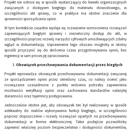
Projekt nie odnosi się w sposób wystarczający do kwestii organizacyjnych
związanych z dostępem biegłego do materiału dowodowego, w
szczególności akt sprawy, co w praktyce ma istotne znaczenie dla
sprawności sporządzania opinii.
W tym kontekście zasadne wydaje się rozważenie wzmocnienia rozwiązań
zapewniających biegłym sprawny i niezwłoczny dostęp do akt, w
szczególności poprzez rozwój narzędzi cyfrowych umożliwiających zdalny
wgląd w dokumentację. Usprawnienie tego obszaru mogłoby w istotny
sposób przyczynić się do skrócenia czasu przygotowywania opinii, bez
ingerencji w sam proces jej opracowania.
Obowiązek przechowywania dokumentacji przez biegłych
Projekt wprowadza obowiązek przechowywania dokumentacji związanej
ze sporządzaniem opinii przez określony czas, co należy ocenić jako
rozwiązanie uzasadnione z punktu widzenia potrzeby zapewnienia
możliwości weryfikacji opinii oraz zachowania standardów należytej
staranności oraz tajemnicy postępowania.
Jednocześnie istotne jest, aby obowiązek ten był realizowany w sposób
adekwatny do realiów wykonywania funkcji biegłego, w szczególności
poprzez dopuszczenie i rozwój rozwiązań opartych na przechowywaniu
dokumentacji w formie elektronicznej. Takie podejście pozwoliłoby
zapewnić właściwy poziom bezpieczeństwa i dostępności dokumentów,