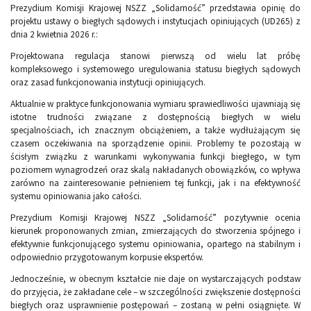
Prezydium Komisji Krajowej NSZZ „Solidarność” przedstawia opinię do
projektu ustawy o biegłych sądowych i instytucjach opiniujących (UD265) z
dnia 2 kwietnia 2026 r.:
Projektowana regulacja stanowi pierwszą od wielu lat próbę
kompleksowego i systemowego uregulowania statusu biegłych sądowych
oraz zasad funkcjonowania instytucji opiniujących.
Aktualnie w praktyce funkcjonowania wymiaru sprawiedliwości ujawniają się
istotne trudności związane z dostępnością biegłych w wielu
specjalnościach, ich znacznym obciążeniem, a także wydłużającym się
czasem oczekiwania na sporządzenie opinii. Problemy te pozostają w
ścisłym związku z warunkami wykonywania funkcji biegłego, w tym
poziomem wynagrodzeń oraz skalą nakładanych obowiązków, co wpływa
zarówno na zainteresowanie pełnieniem tej funkcji, jak i na efektywność
systemu opiniowania jako całości.
Prezydium Komisji Krajowej NSZZ „Solidarność” pozytywnie ocenia
kierunek proponowanych zmian, zmierzających do stworzenia spójnego i
efektywnie funkcjonującego systemu opiniowania, opartego na stabilnym i
odpowiednio przygotowanym korpusie ekspertów.
Jednocześnie, w obecnym kształcie nie daje on wystarczających podstaw
do przyjęcia, że zakładane cele – w szczególności zwiększenie dostępności
biegłych oraz usprawnienie postępowań – zostaną w pełni osiągnięte. W