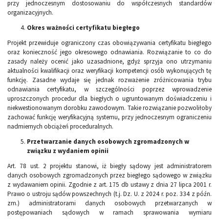
przy jednoczesnym dostosowaniu do współczesnych standardów
organizacyjnych.
Okres ważności certyfikatu biegłego
Projekt przewiduje ograniczony czas obowiązywania certyfikatu biegłego
oraz konieczność jego okresowego odnawiania. Rozwiązanie to co do
zasady należy ocenić jako uzasadnione, gdyż sprzyja ono utrzymaniu
aktualności kwalifikacji oraz weryfikacji kompetencji osób wykonujących tę
funkcję. Zasadne wydaje się jednak rozważenie zróżnicowania trybu
odnawiania certyfikatu, w szczególności poprzez wprowadzenie
uproszczonych procedur dla biegłych o ugruntowanym doświadczeniu i
niekwestionowanym dorobku zawodowym. Takie rozwiązanie pozwoliłoby
zachować funkcję weryfikacyjną systemu, przy jednoczesnym ograniczeniu
nadmiernych obciążeń proceduralnych.
Przetwarzanie danych osobowych zgromadzonych w
związku z wydaniem opinii
Art. 78 ust. 2 projektu stanowi, iż biegły sądowy jest administratorem
danych osobowych zgromadzonych przez biegłego sądowego w związku
z wydawaniem opinii. Zgodnie z art. 175 db ustawy z dnia 27 lipca 2001 r.
Prawo o ustroju sądów powszechnych (t.j. Dz. U. z 2024 r. poz. 334 z późn.
zm.) administratorami danych osobowych przetwarzanych w
postępowaniach sądowych w ramach sprawowania wymiaru