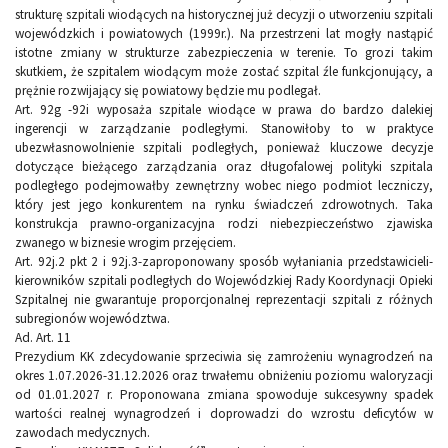
strukturę szpitali wiodących na historycznej już decyzji o utworzeniu szpitali
wojewódzkich i powiatowych (1999r.). Na przestrzeni lat mogły nastąpić
istotne zmiany w strukturze zabezpieczenia w terenie. To grozi takim
skutkiem, że szpitalem wiodącym może zostać szpital źle funkcjonujący, a
prężnie rozwijający się powiatowy będzie mu podlegał.
Art. 92g -92i wyposaża szpitale wiodące w prawa do bardzo dalekiej
ingerencji w zarządzanie podległymi. Stanowiłoby to w praktyce
ubezwłasnowolnienie szpitali podległych, ponieważ kluczowe decyzje
dotyczące bieżącego zarządzania oraz długofalowej polityki szpitala
podległego podejmowałby zewnętrzny wobec niego podmiot leczniczy,
który jest jego konkurentem na rynku świadczeń zdrowotnych. Taka
konstrukcja prawno-organizacyjna rodzi niebezpieczeństwo zjawiska
zwanego w biznesie wrogim przejęciem.
Art. 92j.2 pkt 2 i 92j.3-zaproponowany sposób wyłaniania przedstawicieli-
kierowników szpitali podległych do Wojewódzkiej Rady Koordynacji Opieki
Szpitalnej nie gwarantuje proporcjonalnej reprezentacji szpitali z różnych
subregionów województwa.
Ad. Art. 11
Prezydium KK zdecydowanie sprzeciwia się zamrożeniu wynagrodzeń na
okres 1.07.2026-31.12.2026 oraz trwałemu obniżeniu poziomu waloryzacji
od 01.01.2027 r. Proponowana zmiana spowoduje sukcesywny spadek
wartości realnej wynagrodzeń i doprowadzi do wzrostu deficytów w
zawodach medycznych.