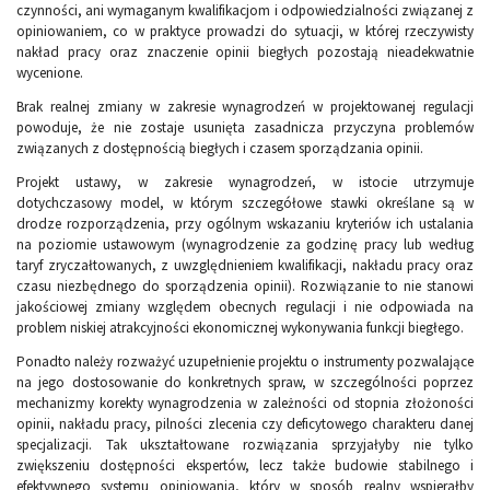
czynności, ani wymaganym kwalifikacjom i odpowiedzialności związanej z
opiniowaniem, co w praktyce prowadzi do sytuacji, w której rzeczywisty
nakład pracy oraz znaczenie opinii biegłych pozostają nieadekwatnie
wycenione.
Brak realnej zmiany w zakresie wynagrodzeń w projektowanej regulacji
powoduje, że nie zostaje usunięta zasadnicza przyczyna problemów
związanych z dostępnością biegłych i czasem sporządzania opinii.
Projekt ustawy, w zakresie wynagrodzeń, w istocie utrzymuje
dotychczasowy model, w którym szczegółowe stawki określane są w
drodze rozporządzenia, przy ogólnym wskazaniu kryteriów ich ustalania
na poziomie ustawowym (wynagrodzenie za godzinę pracy lub według
taryf zryczałtowanych, z uwzględnieniem kwalifikacji, nakładu pracy oraz
czasu niezbędnego do sporządzenia opinii). Rozwiązanie to nie stanowi
jakościowej zmiany względem obecnych regulacji i nie odpowiada na
problem niskiej atrakcyjności ekonomicznej wykonywania funkcji biegłego.
Ponadto należy rozważyć uzupełnienie projektu o instrumenty pozwalające
na jego dostosowanie do konkretnych spraw, w szczególności poprzez
mechanizmy korekty wynagrodzenia w zależności od stopnia złożoności
opinii, nakładu pracy, pilności zlecenia czy deficytowego charakteru danej
specjalizacji. Tak ukształtowane rozwiązania sprzyjałyby nie tylko
zwiększeniu dostępności ekspertów, lecz także budowie stabilnego i
efektywnego systemu opiniowania, który w sposób realny wspierałby