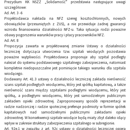
Prezydium KK NSZZ „Solidarność” przedstawia następujące uwagi
szczegółowe:
Ad. Art. 3 -6
Projektodawca nakłada na NFZ szereg kosztochłonnych, nowych
obowiązków (przesuniętych z ZUS), a nie przewiduje żadnej gwarancji
wzrostu finansowania działalności NFZ-u. Taka sytuacja rodzi poważne
obawy pogorszenia warunków pracy i płacy pracowników NFZ.
Ad. Art. 8
Propozycja zawarta w projektowanej zmianie Ustawy o działalności
leczniczej dotycząca utworzenia tzw. szpitali wiodących pozostawia
poważne wątpliwości. Projektodawca proponuje aby szpital podległy
należał do systemu podstawowego szpitalnego zabezpieczenia, natomiast
kompletnie niedopuszczalne jest pominięcie takiego warunku dla szpitala
wiodącego.
Dodawany Art. 41.3 ustawy o działalności leczniczej zakłada nierówność
szans szpitali podległych wiodącemu, który jest spółką kapitałową, a także
nierówność szans między szpitalami podległymi wiodącemu, który jest
spółką, a podległymi wiodącemu, który jest samodzielnym publicznym
zakładem opieki zdrowotnej. Zaproponowany sposób reprezentacji w
radzie nadzorczej i radzie społecznej preferuje podmioty w formie spółek
kapitałowych nad samodzielnymi publicznymi zakładami opieki
zdrowotnej. W konsekwencji szpitale wiodące będą miały zbyt daleko idący
wpływ w zakresie struktury zabezpieczenia szpitalnego w subregionie.
Art. 92e.1 w związku z art. 92c ustawy o działalności leczniczej opiera