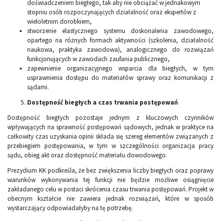
doświadczeniem biegłego, tak aby nie obciążać w jednakowym
stopniu osób rozpoczynających działalność oraz ekspertów z
wieloletnim dorobkiem,
stworzenie elastycznego systemu doskonalenia zawodowego,
opartego na różnych formach aktywności (szkolenia, działalność
naukowa, praktyka zawodowa), analogicznego do rozwiązań
funkcjonujących w zawodach zaufania publicznego,
zapewnienie organizacyjnego wsparcia dla biegłych, w tym
usprawnienia dostępu do materiałów sprawy oraz komunikacji z
sądami.
Dostępność biegłych a czas trwania postępowań
Dostępność biegłych pozostaje jednym z kluczowych czynników
wpływających na sprawność postępowań sądowych, jednak w praktyce na
całkowity czas uzyskania opinii składa się szereg elementów związanych z
przebiegiem postępowania, w tym w szczególności organizacja pracy
sądu, obieg akt oraz dostępność materiału dowodowego.
Prezydium KK podkreśla, że bez zwiększenia liczby biegłych oraz poprawy
warunków wykonywania tej funkcji nie będzie możliwe osiągnięcie
zakładanego celu w postaci skrócenia czasu trwania postępowań. Projekt w
obecnym kształcie nie zawiera jednak rozwiązań, które w sposób
wystarczający odpowiadałyby na tę potrzebę.