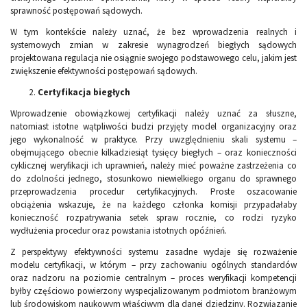
sprawność postępowań sądowych.
W tym kontekście należy uznać, że bez wprowadzenia realnych i
systemowych zmian w zakresie wynagrodzeń biegłych sądowych
projektowana regulacja nie osiągnie swojego podstawowego celu, jakim jest
zwiększenie efektywności postępowań sądowych.
Certyfikacja biegłych
Wprowadzenie obowiązkowej certyfikacji należy uznać za słuszne,
natomiast istotne wątpliwości budzi przyjęty model organizacyjny oraz
jego wykonalność w praktyce. Przy uwzględnieniu skali systemu –
obejmującego obecnie kilkadziesiąt tysięcy biegłych – oraz konieczności
cyklicznej weryfikacji ich uprawnień, należy mieć poważne zastrzeżenia co
do zdolności jednego, stosunkowo niewielkiego organu do sprawnego
przeprowadzenia procedur certyfikacyjnych. Proste oszacowanie
obciążenia wskazuje, że na każdego członka komisji przypadałaby
konieczność rozpatrywania setek spraw rocznie, co rodzi ryzyko
wydłużenia procedur oraz powstania istotnych opóźnień.
Z perspektywy efektywności systemu zasadne wydaje się rozważenie
modelu certyfikacji, w którym – przy zachowaniu ogólnych standardów
oraz nadzoru na poziomie centralnym – proces weryfikacji kompetencji
byłby częściowo powierzony wyspecjalizowanym podmiotom branżowym
lub środowiskom naukowym właściwym dla danej dziedziny. Rozwiązanie