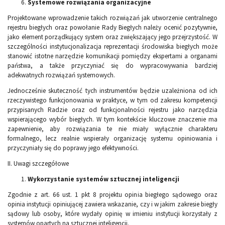
Systemowe rozwiązania organizacyjne
Projektowane wprowadzenie takich rozwiązań jak utworzenie centralnego
rejestru biegłych oraz powołanie Rady Biegłych należy ocenić pozytywnie,
jako element porządkujący system oraz zwiększający jego przejrzystość. W
szczególności instytucjonalizacja reprezentacji środowiska biegłych może
stanowić istotne narzędzie komunikacji pomiędzy ekspertami a organami
państwa, a także przyczyniać się do wypracowywania bardziej
adekwatnych rozwiązań systemowych.
Jednocześnie skuteczność tych instrumentów będzie uzależniona od ich
rzeczywistego funkcjonowania w praktyce, w tym od zakresu kompetencji
przypisanych Radzie oraz od funkcjonalności rejestru jako narzędzia
wspierającego wybór biegłych. W tym kontekście kluczowe znaczenie ma
zapewnienie, aby rozwiązania te nie miały wyłącznie charakteru
formalnego, lecz realnie wspierały organizację systemu opiniowania i
przyczyniały się do poprawy jego efektywności.
II. Uwagi szczegółowe
Wykorzystanie systemów sztucznej inteligencji
Zgodnie z art. 66 ust. 1 pkt 8 projektu opinia biegłego sądowego oraz
opinia instytucji opiniującej zawiera wskazanie, czy i w jakim zakresie biegły
sądowy lub osoby, które wydały opinię w imieniu instytucji korzystały z
systemów opartych na sztucznej inteligencji.