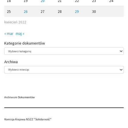
18
19
20
21
22
23
24
25
26
27
28
29
30
kwiecień 2022
« mar
maj »
Kategorie dokumentów
Kategorie
dokumentów
Archiwa
Archiwa
Archiwum Dokumentów
Komisja Krajowa NSZZ "Solidarność"