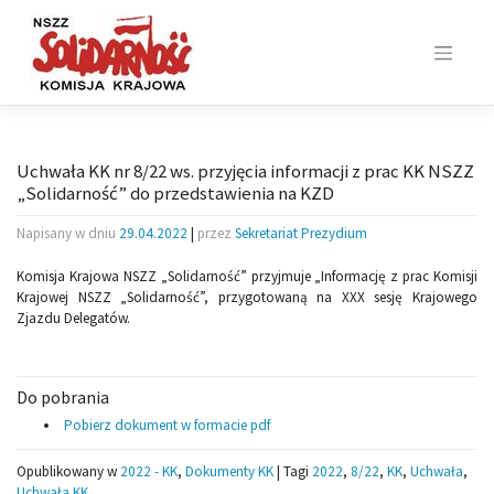
Skip
to
content
Uchwała KK nr 8/22 ws. przyjęcia informacji z prac KK NSZZ
„Solidarność” do przedstawienia na KZD
Napisany w dniu
29.04.2022
|
przez
Sekretariat Prezydium
Komisja Krajowa NSZZ „Solidarność” przyjmuje „Informację z prac Komisji
Krajowej NSZZ „Solidarność”, przygotowaną na XXX sesję Krajowego
Zjazdu Delegatów.
Do pobrania
Pobierz dokument w formacie pdf
Opublikowany w
2022 - KK
,
Dokumenty KK
|
Tagi
2022
,
8/22
,
KK
,
Uchwała
,
Uchwała KK