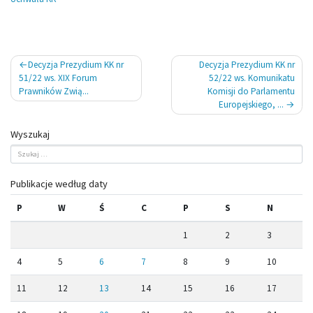
Nawigacja
Decyzja Prezydium KK nr
Decyzja Prezydium KK nr
wpisu
51/22 ws. XIX Forum
52/22 ws. Komunikatu
Prawników Zwią...
Komisji do Parlamentu
Europejskiego, ...
Wyszukaj
Publikacje według daty
P
W
Ś
C
P
S
N
1
2
3
4
5
6
7
8
9
10
11
12
13
14
15
16
17