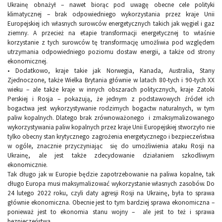
Ukrainę obnażył – nawet biorąc pod uwagę obecne cele polityki
klimatycznej – brak odpowiedniego wykorzystania przez kraje Unii
Europejskiej ich własnych surowców energetycznych takich jak węgiel i gaz
ziemny. A przecież na etapie transformacji energetycznej to właśnie
korzystanie z tych surowców tę transformację umożliwia pod względem
utrzymania odpowiedniego poziomu dostaw energii, a także od strony
ekonomicznej.
•
Dodatkowo, kraje takie jak Norwegia, Kanada, Australia, Stany
Zjednoczone, także Wielka Brytania głównie w latach 80-tych i 90-tych XX
wieku – ale także kraje w innych obszarach politycznych, kraje Zatoki
Perskiej i Rosja – pokazują, że jednym z podstawowych źródeł ich
bogactwa jest wykorzystywanie rodzimych bogactw naturalnych, w tym
paliw kopalnych. Dlatego brak zrównoważonego i zmaksymalizowanego
wykorzystywania paliw kopalnych przez kraje Unii Europejskiej stworzyło nie
tylko obecny stan krytycznego zagrożenia energetycznego i bezpieczeństwa
w ogóle, znacznie przyczyniając się do umożliwienia ataku Rosji na
Ukrainę, ale jest także zdecydowanie działaniem szkodliwym
ekonomicznie.
Tak długo jak w Europie będzie zapotrzebowanie na paliwa kopalne, tak
długo Europa musi maksymalizować wykorzystanie własnych zasobów. Do
24 lutego 2022 roku, czyli daty agresji Rosji na Ukrainę, była to sprawa
głównie ekonomiczna. Obecnie jest to tym bardziej sprawa ekonomiczna –
ponieważ jest to ekonomia stanu wojny – ale jest to też i sprawa
bezpieczeństwa.