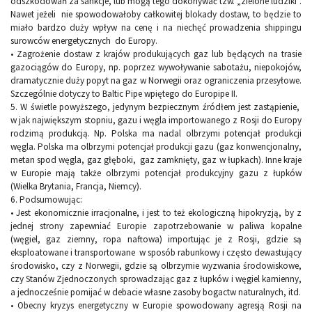
odszkodowań za sankcje, lub mogą tego dokonywać tzw. „zielone ludziki”.
Nawet jeżeli nie spowodowałoby całkowitej blokady dostaw, to będzie to
miało bardzo duży wpływ na cenę i na niechęć prowadzenia shippingu
surowców energetycznych do Europy.
•
Zagrożenie dostaw z krajów produkujących gaz lub będących na trasie
gazociągów do Europy, np. poprzez wywoływanie sabotażu, niepokojów,
dramatycznie duży popyt na gaz w Norwegii oraz ograniczenia przesyłowe.
Szczególnie dotyczy to Baltic Pipe wpiętego do Europipe II.
5.
W świetle powyższego, jedynym bezpiecznym źródłem jest zastąpienie,
w jak największym stopniu, gazu i węgla importowanego z Rosji do Europy
rodzimą produkcją. Np. Polska ma nadal olbrzymi potencjał produkcji
węgla. Polska ma olbrzymi potencjał produkcji gazu (gaz konwencjonalny,
metan spod węgla, gaz głęboki, gaz zamknięty, gaz w łupkach). Inne kraje
w Europie mają także olbrzymi potencjał produkcyjny gazu z łupków
(Wielka Brytania, Francja, Niemcy).
6.
Podsumowując:
•
Jest ekonomicznie irracjonalne, i jest to też ekologiczną hipokryzją, by z
jednej strony zapewniać Europie zapotrzebowanie w paliwa kopalne
(węgiel, gaz ziemny, ropa naftowa) importując je z Rosji, gdzie są
eksploatowane i transportowane w sposób rabunkowy i często dewastujący
środowisko, czy z Norwegii, gdzie są olbrzymie wyzwania środowiskowe,
czy Stanów Zjednoczonych sprowadzając gaz z łupków i węgiel kamienny,
a jednocześnie pomijać w debacie własne zasoby bogactw naturalnych, itd.
•
Obecny kryzys energetyczny w Europie spowodowany agresją Rosji na