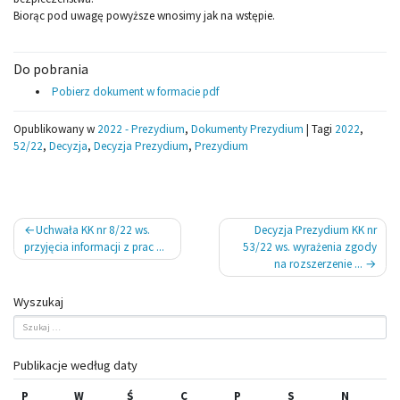
Biorąc pod uwagę powyższe wnosimy jak na wstępie.
Do pobrania
Pobierz dokument w formacie pdf
Opublikowany w
2022 - Prezydium
,
Dokumenty Prezydium
|
Tagi
2022
,
52/22
,
Decyzja
,
Decyzja Prezydium
,
Prezydium
Nawigacja
Uchwała KK nr 8/22 ws.
Decyzja Prezydium KK nr
wpisu
przyjęcia informacji z prac ...
53/22 ws. wyrażenia zgody
na rozszerzenie ...
Wyszukaj
Publikacje według daty
P
W
Ś
C
P
S
N