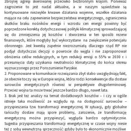
zbrojnej agresji skierowanej przeciwko bezbronnym krajom. Ponieważ
zagrożenie to jest nadal aktualne, a w naszym sąsiedztwie są
kontynuowane niezwykle krwawe działania wojenne, wszelkie działania
mające na celu zapewnienie bezpieczeństwa energetycznego, ograniczenia
skutków braku nośników energii i wzrostu cen energii powinny być
poprzedzone korektą dotychczasowej polityki klimatycznej sprowadzającej
się do zmniejszenia jej kosztów i stworzenia w ten sposób rezerw
finansowych, które mogłyby być wykorzystane na zwiększenie potencjału
obronnego. Jest kwestią zupełnie niezrozumiałą dlaczego rząd RP nie
podjął dotychczas decyzji o powrocie do węgla i nie zaproponował
obniżenia celów redukcyjnych, w tym redukcji emisji o 55% w 2030 r. i
przesunięcia daty uzyskania neutralności klimatycznej do końca okresu
wyznaczonego przez Porozumienie Paryskie.
2.
Proponowane w komunikacie rozwiązania zbyt słabo uwzględniają fakt,
że obecnie toczy się w Europie wojna, która rodzi konsekwencje dla dostaw
surowców energetycznych również w perspektywie długoterminowej.
Przecież wojna ta może trwać jeszcze bardzo długo, nawet lata.
3.
Brak jest też analizy na temat dodatkowych kosztów – i czy w ogóle
istnieje taka możliwość ze względu np. na dostępność surowców –
przyspieszania tzw. transformacji energetycznej. W sytuacji, gdy globalne
łańcuchy dostaw mają spore problemy, założenie, że transformację
energetyczną można przyspieszyć, wygląda bardzo optymistycznie.
Sugestia przyspieszania transformacji energetycznej w czasie wojny niesie
też z sobą wewnętrzną sprzeczność: gdyby było to ekonomicznie możliwe