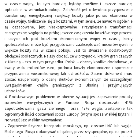
w czasie wojny, to tym bardziej byłoby możliwe i jeszcze bardziej
opłacalne w warunkach pokoju. Zależność jest odwrotna: przyspieszenie
transformacji energetycznej zwiększy koszty jakie ponosi ekonomia w
czasie wojny. Nieliczenie się z kosztami, w tym sensie, że nawet w ogóle nie
są oszacowane, jest nieakceptowalne. Przyspieszenie transformacji
energetycznej wygląda na próbę jeszcze zwiększenia kosztów tego procesu
i ukrycie ich pod kosztami ekonomicznymi wojny w czasie, kiedy
społeczeństwo może być przygotowane zaakceptować nieporównywalnie
większe koszty niż w czasie pokoju. Jest to stwarzanie dodatkowych
obciążeń społecznych. Należy dodać, że w przypadku krajów graniczących
z Ukrainą – tzn. w tym przypadku Polski – obecny konflikt dodatkowo, o
kwoty wielu miliardów euro, podnosi koszty ekonomiczne i społeczne
przyjmowania wielomilionowej fali uchodźców. Zatem dokument musi
zostać uzupełniony o ocenę skutków ekonomicznych ze szczególnym
uwzględnieniem krajów graniczących z Ukrainą i przyjmujących
uchodźców.
4.
Podstawowym problemem w obecnej sytuacji jest zapewnienie podaży
surowców energetycznych w Europie. Rosja dostarczała 41%
zapotrzebowania gazu ziemnego oraz 47% węgla. Zastąpienie tak
ogromnych ilości dostawami spoza Europy (w tym spoza Wielkiej Brytanii i
Norwegii) jest wielkim wyzwaniem:
•
Zagrożenie fizyczne transportu morskiego, np. dostaw LNG lub węgla.
Może tego Rosja dokonywać oficjalnie, przez siły specjalne, np. na poczet