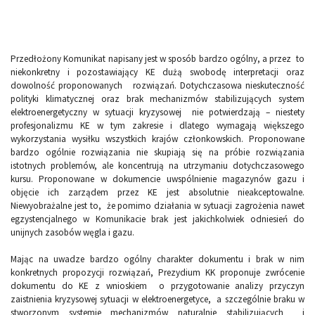
Przedłożony Komunikat napisany jest w sposób bardzo ogólny, a przez to
niekonkretny i pozostawiający KE dużą swobodę interpretacji oraz
dowolność proponowanych rozwiązań. Dotychczasowa nieskuteczność
polityki klimatycznej oraz brak mechanizmów stabilizujących system
elektroenergetyczny w sytuacji kryzysowej nie potwierdzają – niestety
profesjonalizmu KE w tym zakresie i dlatego wymagają większego
wykorzystania wysiłku wszystkich krajów członkowskich. Proponowane
bardzo ogólnie rozwiązania nie skupiają się na próbie rozwiązania
istotnych problemów, ale koncentrują na utrzymaniu dotychczasowego
kursu. Proponowane w dokumencie uwspólnienie magazynów gazu i
objęcie ich zarządem przez KE jest absolutnie nieakceptowalne.
Niewyobrażalne jest to, że pomimo działania w sytuacji zagrożenia nawet
egzystencjalnego w Komunikacie brak jest jakichkolwiek odniesień do
unijnych zasobów węgla i gazu.
Mając na uwadze bardzo ogólny charakter dokumentu i brak w nim
konkretnych propozycji rozwiązań, Prezydium KK proponuje zwrócenie
dokumentu do KE z wnioskiem o przygotowanie analizy przyczyn
zaistnienia kryzysowej sytuacji w elektroenergetyce, a szczególnie braku w
stworzonym systemie mechanizmów naturalnie stabilizujących i