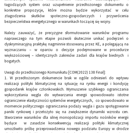
łagodzących system oraz uzupełnienie przedłożonego dokumentu o
konkretne propozycje, które można będzie wykorzystać w celu
złagodzenia skutków społeczno-gospodarczych i przywrócenia
bezpieczeństwa energetycznego w warunkach toczącej się wojny.
Należy zauważyć, że precyzyjne sformułowanie warunków programu
naprawczego na tym etapie pozwoli skutecznie unikać podejrzeń o
dyskryminacyjną praktykę nagminnie stosowaną przez KE, a polegającą na
wyznaczaniu – w oparciu o decyzje podejmowane w procedurze
większościowej – identycznych zakresów zadań dla krajów biednych i
bogatych.
Uwagi do przedłożonego Komunikatu [COM(2022) 138 Final]:
1.
W przedłożonym dokumencie brak w ogóle odniesień do wpływu
realizacji polityki klimatycznej na sytuację na rynku energii i kondycję
gospodarek krajów członkowskich. Wymuszenie szybkiego ograniczania
wykorzystania węgla do wytwarzania energii spowodowało istotne
ograniczenie elastyczności systemów energetycznych, co spowodowało w
momencie politycznego ograniczania podaży węgla i gazu spotęgowanie
paniki rynkowej i przełożyło się na zwiększenie dynamiki wzrostu cen.
Stworzenie warunków dla silnej monopolizacji importu nośników energii
będące w zasadzie konsekwencją realizacji polityki klimatycznej
umożliwiło próbę przeprowadzenia nowego podziału Europy w drodze