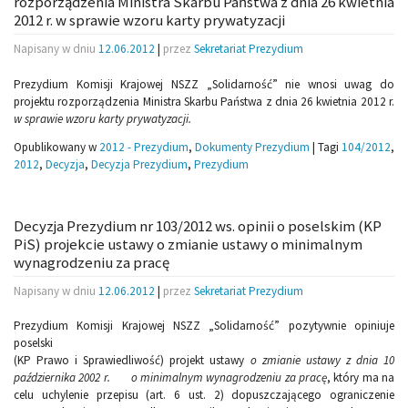
rozporządzenia Ministra Skarbu Państwa z dnia 26 kwietnia
2012 r. w sprawie wzoru karty prywatyzacji
Napisany w dniu
12.06.2012
|
przez
Sekretariat Prezydium
Prezydium Komisji Krajowej NSZZ „Solidarność” nie wnosi uwag do
projektu rozporządzenia Ministra Skarbu Państwa z dnia 26 kwietnia 2012 r.
w sprawie wzoru karty prywatyzacji.
Opublikowany w
2012 - Prezydium
,
Dokumenty Prezydium
|
Tagi
104/2012
,
2012
,
Decyzja
,
Decyzja Prezydium
,
Prezydium
Decyzja Prezydium nr 103/2012 ws. opinii o poselskim (KP
PiS) projekcie ustawy o zmianie ustawy o minimalnym
wynagrodzeniu za pracę
Napisany w dniu
12.06.2012
|
przez
Sekretariat Prezydium
Prezydium Komisji Krajowej NSZZ „Solidarność” pozytywnie opiniuje
poselski
(KP Prawo i Sprawiedliwość) projekt ustawy
o zmianie ustawy
z dnia 10
października 2002 r.
o minimalnym wynagrodzeniu za pracę
, który ma na
celu uchylenie przepisu (art. 6 ust. 2) dopuszczającego ograniczenie