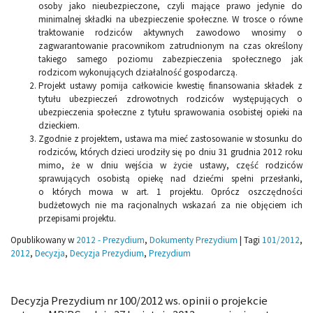
osoby jako nieubezpieczone, czyli mające prawo jedynie do
minimalnej składki na ubezpieczenie społeczne. W trosce o równe
traktowanie rodziców aktywnych zawodowo wnosimy o
zagwarantowanie pracownikom zatrudnionym na czas określony
takiego samego poziomu zabezpieczenia społecznego jak
rodzicom wykonujących działalność gospodarczą.
Projekt ustawy pomija całkowicie kwestię finansowania składek z
tytułu ubezpieczeń zdrowotnych rodziców występujących o
ubezpieczenia społeczne z tytułu sprawowania osobistej opieki na
dzieckiem.
Zgodnie z projektem, ustawa ma mieć zastosowanie w stosunku do
rodziców, których dzieci urodziły się po dniu 31 grudnia 2012 roku
mimo, że w dniu wejścia w życie ustawy, część rodziców
sprawujących osobistą opiekę nad dziećmi spełni przesłanki,
o których mowa w art. 1 projektu. Oprócz oszczędności
budżetowych nie ma racjonalnych wskazań za nie objęciem ich
przepisami projektu.
Opublikowany w
2012 - Prezydium
,
Dokumenty Prezydium
|
Tagi
101/2012
,
2012
,
Decyzja
,
Decyzja Prezydium
,
Prezydium
Decyzja Prezydium nr 100/2012 ws. opinii o projekcie