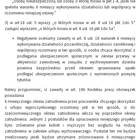
„Osobę nieubezpieczoną lub osobę o której mowa w pkt 1-4, jeżeli nie
spełniła warunku 6 miesięcy wykonywania działalności lub współpracy w
rozumieniu niniejszej ustawy.”
3) w art.18 ust. 5 wyrazy „o których mowa w art. 8 ust 16 pkt 1do 5”
zastąpić wyrazami „o których mowa w art. 8 ust. 16 pkt 1do 5a”.
Negatywnie oceniamy zawarty w art. 8 ust. 18 warunek 6 miesięcy
wykonywania działalności pozarolniczej, działalności zarobkowej i
współpracy rozumiany w ten sposób, iż osoba chcąca skorzystać z
podlegania ubezpieczeniom społecznym w okresie przerwy w
aktywności zawodowej w związku z wychowywaniem dziecka
powinna bezpośrednio przed okresem sprawowania opieki
podlegać ubezpieczeniom społecznym z wymienionych powyżej
tytułów.
Należy przypomnieć, iż zawarty w art. 186 Kodeksu pracy obowiązek
posiadania
6 miesięcznego okresu zatrudnienia przez pracownika chcącego skorzystać
z urlopu wypoczynkowego rozumiany jest w ten sposób, iż do
sześciomiesięcznego okresu zatrudnienia wlicza się poprzednie okresy
zatrudnienia. Jednym z postulatów dla opracowania niniejszego projektu
było zrównanie praw kobiet i mężczyzn bez względu na rodzaj
zatrudnienia w zakresie urlopu wychowawczego. Postulat ten nie będzie
zrealizowany jeżeli będzie utrzymane zróżnicowanie 6 miesięcznego