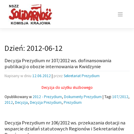
Skip
to
content
Dzień:
2012-06-12
Decyzja Prezydium nr 107/2012 ws. dofinansowania
publikacji o obozie internowania w Kwidzynie
Napisany w dniu
12.06.2012
|
przez
Sekretariat Prezydium
Decyzja do użytku służbowego
Opublikowany w
2012 - Prezydium
,
Dokumenty Prezydium
|
Tagi
107/2012
,
2012
,
Decyzja
,
Decyzja Prezydium
,
Prezydium
Decyzja Prezydium nr 106/2012 ws. przekazania dotacji na
wsparcie działań statutowych Regionów i Sekretariatów