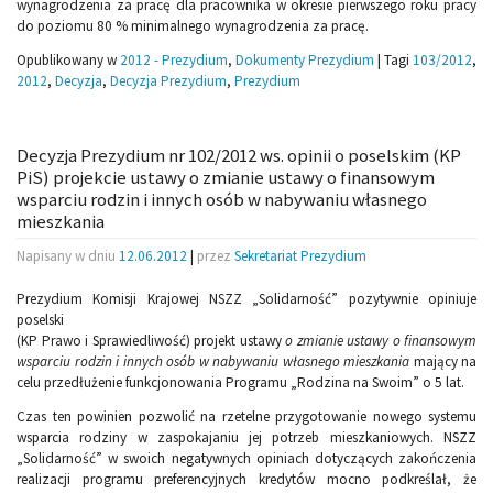
wynagrodzenia za pracę dla pracownika w okresie pierwszego roku pracy
do poziomu 80 % minimalnego wynagrodzenia za pracę.
Opublikowany w
2012 - Prezydium
,
Dokumenty Prezydium
|
Tagi
103/2012
,
2012
,
Decyzja
,
Decyzja Prezydium
,
Prezydium
Decyzja Prezydium nr 102/2012 ws. opinii o poselskim (KP
PiS) projekcie ustawy o zmianie ustawy o finansowym
wsparciu rodzin i innych osób w nabywaniu własnego
mieszkania
Napisany w dniu
12.06.2012
|
przez
Sekretariat Prezydium
Prezydium Komisji Krajowej NSZZ „Solidarność” pozytywnie opiniuje
poselski
(KP Prawo i Sprawiedliwość) projekt ustawy
o zmianie ustawy o finansowym
wsparciu rodzin i innych osób w nabywaniu własnego mieszkania
mający na
celu przedłużenie funkcjonowania Programu „Rodzina na Swoim” o 5 lat.
Czas ten powinien pozwolić na rzetelne przygotowanie nowego systemu
wsparcia rodziny w zaspokajaniu jej potrzeb mieszkaniowych. NSZZ
„Solidarność” w swoich negatywnych opiniach dotyczących zakończenia
realizacji programu preferencyjnych kredytów mocno podkreślał, że