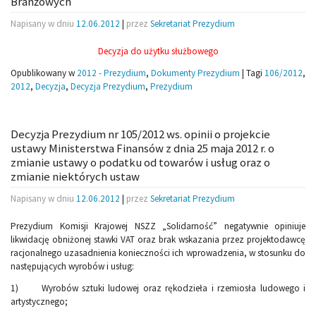
Branżowych
Napisany w dniu
12.06.2012
|
przez
Sekretariat Prezydium
Decyzja do użytku służbowego
Opublikowany w
2012 - Prezydium
,
Dokumenty Prezydium
|
Tagi
106/2012
,
2012
,
Decyzja
,
Decyzja Prezydium
,
Prezydium
Decyzja Prezydium nr 105/2012 ws. opinii o projekcie
ustawy Ministerstwa Finansów z dnia 25 maja 2012 r. o
zmianie ustawy o podatku od towarów i usług oraz o
zmianie niektórych ustaw
Napisany w dniu
12.06.2012
|
przez
Sekretariat Prezydium
Prezydium Komisji Krajowej NSZZ „Solidarność” negatywnie opiniuje
likwidację obniżonej stawki VAT oraz brak wskazania przez projektodawcę
racjonalnego uzasadnienia konieczności ich wprowadzenia, w stosunku do
następujących wyrobów i usług:
1) Wyrobów sztuki ludowej oraz rękodzieła i rzemiosła ludowego i
artystycznego;