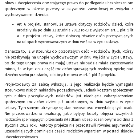
okresu ubezpieczenia otwierającego prawo do podlegania ubezpieczeniom
społecznym w okresie przerwy w aktywności zawodowej w związku z
wychowywaniem dziecka.
Art. 6 projektu stanowi, że ustawa dotyczy rodziców dzieci, które
urodziły się po dniu 31 grudnia 2012 roku z wyjątkiem art. 1 pkt. 5 lit
a i c projektu ustawy, które dotyczą również osób przebywających
na urlopach wychowawczych w dniu wejścia w życie ustawy.
Oznacza to, iż w stosunku do pozostałych osób – rodziców (tych, którzy
nie przebywają na urlopie wychowawczym w dniu wejścia w życie ustawy,
bo do tego urlopu prawa nie mają) ustawa nie będzie miała zastosowania
mimo, że w tym dniu część rodziców sprawujących osobistą opiekę nad
dziećmi spełni przesłanki, o których mowa w art. 1 pkt 2 projektu.
Projektodawcy za zaletę wskazują, iż jego realizacja będzie wymagała
stosunkowo niskich nakładów początkowych. Jednak kosztem społecznym
tych niskich początkowych nakładów jest nieobjęcie zabezpieczeniem
społecznym rodziców dzieci już urodzonych, w dniu wejścia w życie
ustawy. Tym samym utrzymuje się stan niepewności emerytalnej tych osób.
Nie przeprowadzono ewaluacji, jakie byłyby koszty objęcia wszystkich
rodziców spełniających przesłanki składkami ubezpieczeniowymi od dnia 1
stycznia 2013 roku. Autorzy projektu nie przedstawili również argumentów
uzasadniających pominięcie części rodziców wsparciem w postaci składek
ubezpieczeniowych.