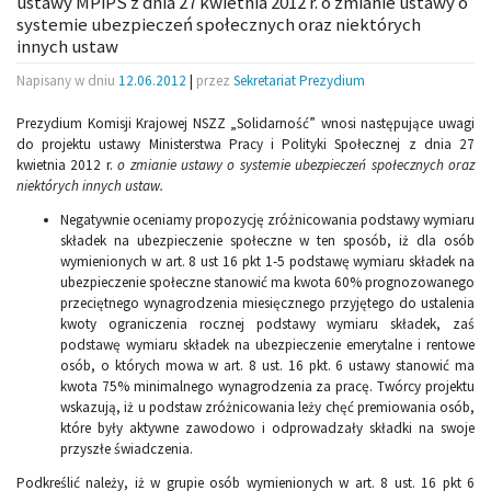
ustawy MPiPS z dnia 27 kwietnia 2012 r. o zmianie ustawy o
systemie ubezpieczeń społecznych oraz niektórych
innych ustaw
Napisany w dniu
12.06.2012
|
przez
Sekretariat Prezydium
Prezydium Komisji Krajowej NSZZ „Solidarność” wnosi następujące uwagi
do projektu ustawy Ministerstwa Pracy i Polityki Społecznej z dnia 27
kwietnia 2012 r.
o zmianie ustawy o systemie ubezpieczeń społecznych oraz
niektórych innych ustaw.
Negatywnie oceniamy propozycję zróżnicowania podstawy wymiaru
składek na ubezpieczenie społeczne w ten sposób, iż dla osób
wymienionych w art. 8 ust 16 pkt 1-5 podstawę wymiaru składek na
ubezpieczenie społeczne stanowić ma kwota 60% prognozowanego
przeciętnego wynagrodzenia miesięcznego przyjętego do ustalenia
kwoty ograniczenia rocznej podstawy wymiaru składek, zaś
podstawę wymiaru składek na ubezpieczenie emerytalne i rentowe
osób, o których mowa w art. 8 ust. 16 pkt. 6 ustawy stanowić ma
kwota 75% minimalnego wynagrodzenia za pracę. Twórcy projektu
wskazują, iż u podstaw zróżnicowania leży chęć premiowania osób,
które były aktywne zawodowo i odprowadzały składki na swoje
przyszłe świadczenia.
Podkreślić należy, iż w grupie osób wymienionych w art. 8 ust. 16 pkt 6