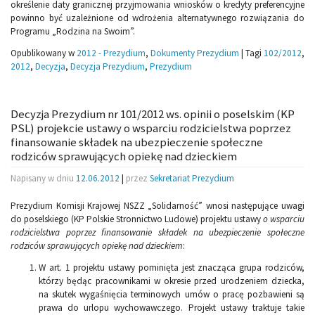
określenie daty granicznej przyjmowania wniosków o kredyty preferencyjne
powinno być uzależnione od wdrożenia alternatywnego rozwiązania do
Programu „Rodzina na Swoim”.
Opublikowany w
2012 - Prezydium
,
Dokumenty Prezydium
|
Tagi
102/2012
,
2012
,
Decyzja
,
Decyzja Prezydium
,
Prezydium
Decyzja Prezydium nr 101/2012 ws. opinii o poselskim (KP
PSL) projekcie ustawy o wsparciu rodzicielstwa poprzez
finansowanie składek na ubezpieczenie społeczne
rodziców sprawujących opiekę nad dzieckiem
Napisany w dniu
12.06.2012
|
przez
Sekretariat Prezydium
Prezydium Komisji Krajowej NSZZ „Solidarność” wnosi następujące uwagi
do poselskiego (KP Polskie Stronnictwo Ludowe) projektu ustawy
o wsparciu
rodzicielstwa poprzez finansowanie składek na ubezpieczenie społeczne
rodziców sprawujących opiekę nad dzieckiem
:
W art. 1 projektu ustawy pominięta jest znacząca grupa rodziców,
którzy będąc pracownikami w okresie przed urodzeniem dziecka,
na skutek wygaśnięcia terminowych umów o pracę pozbawieni są
prawa do urlopu wychowawczego. Projekt ustawy traktuje takie