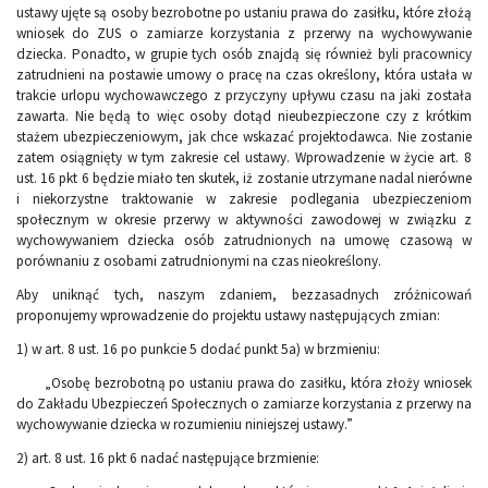
ustawy ujęte są osoby bezrobotne po ustaniu prawa do zasiłku, które złożą
wniosek do ZUS o zamiarze korzystania z przerwy na wychowywanie
dziecka. Ponadto, w grupie tych osób znajdą się również byli pracownicy
zatrudnieni na postawie umowy o pracę na czas określony, która ustała w
trakcie urlopu wychowawczego z przyczyny upływu czasu na jaki została
zawarta. Nie będą to więc osoby dotąd nieubezpieczone czy z krótkim
stażem ubezpieczeniowym, jak chce wskazać projektodawca. Nie zostanie
zatem osiągnięty w tym zakresie cel ustawy. Wprowadzenie w życie art. 8
ust. 16 pkt 6 będzie miało ten skutek, iż zostanie utrzymane nadal nierówne
i niekorzystne traktowanie w zakresie podlegania ubezpieczeniom
społecznym w okresie przerwy w aktywności zawodowej w związku z
wychowywaniem dziecka osób zatrudnionych na umowę czasową w
porównaniu z osobami zatrudnionymi na czas nieokreślony.
Aby uniknąć tych, naszym zdaniem, bezzasadnych zróżnicowań
proponujemy wprowadzenie do projektu ustawy następujących zmian:
1) w art. 8 ust. 16 po punkcie 5 dodać punkt 5a) w brzmieniu:
„Osobę bezrobotną po ustaniu prawa do zasiłku, która złoży wniosek
do Zakładu Ubezpieczeń Społecznych o zamiarze korzystania z przerwy na
wychowywanie dziecka w rozumieniu niniejszej ustawy.”
2) art. 8 ust. 16 pkt 6 nadać następujące brzmienie: