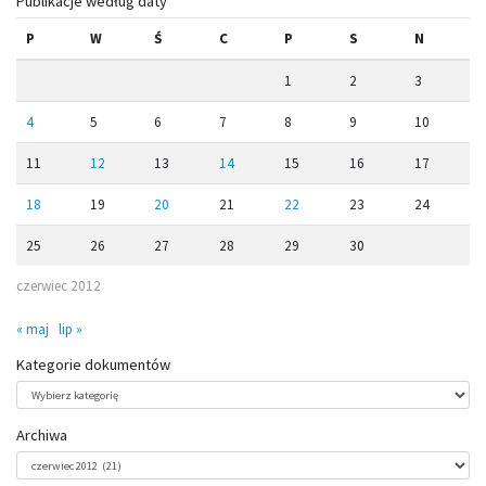
Publikacje według daty
P
W
Ś
C
P
S
N
1
2
3
4
5
6
7
8
9
10
11
12
13
14
15
16
17
18
19
20
21
22
23
24
25
26
27
28
29
30
czerwiec 2012
« maj
lip »
Kategorie dokumentów
Kategorie
dokumentów
Archiwa
Archiwa