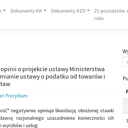
m
Dokumenty KK
Dokumenty KZD
21 postulatów z
roku
Wy
opinii o projekcie ustawy Ministerstwa
 zmianie ustawy o podatku od towarów i
Pu
staw
iat Prezydium
ść” negatywnie opiniuje likwidację obniżonej stawki
dawcę racjonalnego uzasadnienia konieczności ich
 wyrobów i usług: