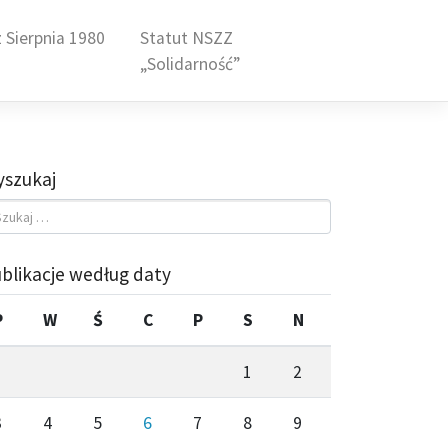
 Sierpnia 1980
Statut NSZZ
„Solidarność”
szukaj
blikacje według daty
P
W
Ś
C
P
S
N
1
2
3
4
5
6
7
8
9