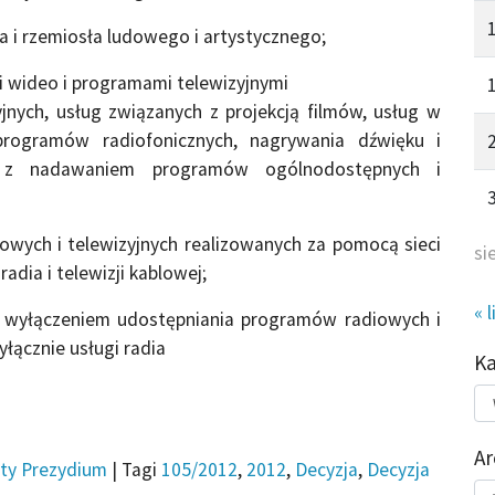
 i rzemiosła ludowego i artystycznego;
 wideo i programami telewizyjnymi
jnych, usług związanych z projekcją filmów, usług w
programów radiofonicznych, nagrywania dźwięku i
 z nadawaniem programów ogólnodostępnych i
ych i telewizyjnych realizowanych za pomocą sieci
si
adia i telewizji kablowej;
« l
z wyłączeniem udostępniania programów radiowych i
łącznie usługi radia
K
Kat
do
Ar
ty Prezydium
|
Tagi
105/2012
,
2012
,
Decyzja
,
Decyzja
Ar