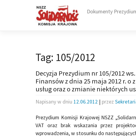
Skip
to
Dokumenty Prezydiu
content
Tag:
105/2012
Decyzja Prezydium nr 105/2012 ws. 
Finansów z dnia 25 maja 2012 r. o
usług oraz o zmianie niektórych u
Napisany w dniu
12.06.2012
|
przez
Sekretar
Prezydium Komisji Krajowej NSZZ „Solidarno
VAT oraz brak wskazania przez projekto
wprowadzenia, w stosunku do następujących