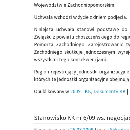
Województwie Zachodniopomorskim.
Uchwała wchodzi w życie z dniem podjęcia.
Niniejsza uchwała stanowi podstawę do 
Związku z powiatu choszczeńskiego do regio
Pomorza Zachodniego. Zarejestrowanie t
Zachodniego skutkuje jednoczesnym wyrej
wszystkimi tego konsekwencjami.
Region rejestrujący jednostki organizacyj
których te jednostki organizacyjne obejmują
Opublikowany w
2009 - KK
,
Dokumenty KK
|
Stanowisko KK nr 6/09 ws. negocja
Napisany w dniu
25.03.2009
|
przez
Sekretar