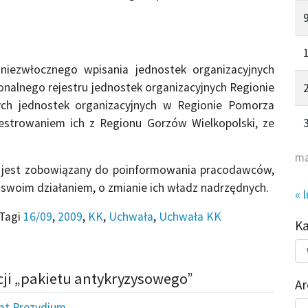
niezwłocznego wpisania jednostek organizacyjnych
nalnego rejestru jednostek organizacyjnych Regionie
ych jednostek organizacyjnych w Regionie Pomorza
estrowaniem ich z Regionu Gorzów Wielkopolski, ze
ma
ne jest zobowiązany do poinformowania pracodawców,
 swoim działaniem, o zmianie ich władz nadrzędnych.
« 
Tagi
16/09
,
2009
,
KK
,
Uchwała
,
Uchwała KK
K
Kat
do
cji „pakietu antykryzysowego”
Ar
Ar
iat Prezydium