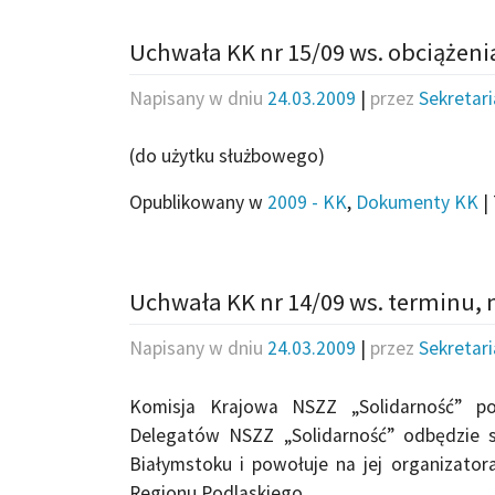
Uchwała KK nr 15/09 ws. obciążeni
Napisany w dniu
24.03.2009
|
przez
Sekretar
(do użytku służbowego)
Opublikowany w
2009 - KK
,
Dokumenty KK
|
Uchwała KK nr 14/09 ws. terminu, m
Napisany w dniu
24.03.2009
|
przez
Sekretar
Komisja Krajowa NSZZ „Solidarność” po
Delegatów NSZZ „Solidarność” odbędzie s
Białymstoku i powołuje na jej organizat
Regionu Podlaskiego.