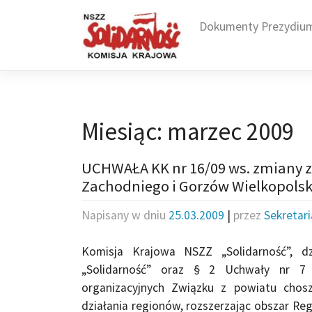
Skip
to
Dokumenty Prezydiu
content
Miesiąc:
marzec 2009
UCHWAŁA KK nr 16/09 ws. zmiany z
Zachodniego i Gorzów Wielkopolsk
Napisany w dniu
25.03.2009
|
przez
Sekretar
Komisja Krajowa NSZZ „Solidarność”, d
„Solidarność” oraz § 2 Uchwały nr 7
organizacyjnych Związku z powiatu chos
działania regionów, rozszerzając obszar R