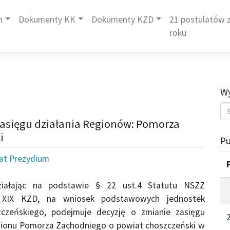
m
Dokumenty KK
Dokumenty KZD
21 postulatów z
roku
Wy
asięgu działania Regionów: Pomorza
i
Pu
iat Prezydium
ziałając na podstawie § 22 ust.4 Statutu NSZZ
 XIX KZD, na wniosek podstawowych jednostek
zczeńskiego, podejmuje decyzję o zmianie zasięgu
egionu Pomorza Zachodniego o powiat choszczeński w