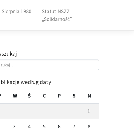
 Sierpnia 1980
Statut NSZZ
„Solidarność”
szukaj
blikacje według daty
P
W
Ś
C
P
S
N
1
2
3
4
5
6
7
8