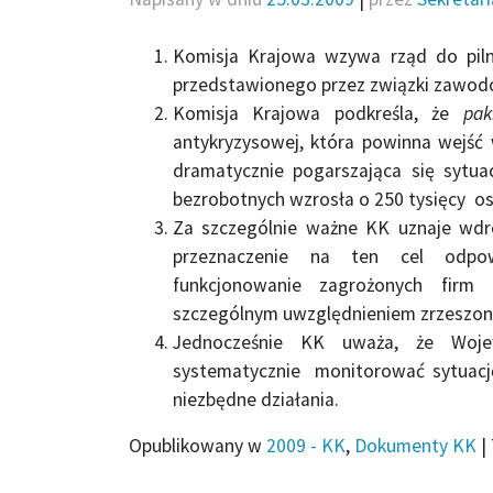
Komisja Krajowa wzywa rząd do pil
przedstawionego przez związki zawod
Komisja Krajowa podkreśla, że
pak
antykryzysowej, która powinna wejść
dramatycznie pogarszająca się sytuac
bezrobotnych wzrosła o 250 tysięcy o
Za szczególnie ważne KK uznaje wdro
przeznaczenie na ten cel odpow
funkcjonowanie zagrożonych firm 
szczególnym uwzględnieniem zrzeszo
Jednocześnie KK uważa, że Woje
systematycznie monitorować sytuację
niezbędne działania.
Opublikowany w
2009 - KK
,
Dokumenty KK
|