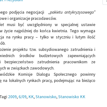
nego podjęcia negocjacji
„pakietu antykryzysowego”
owe i organizacje pracodawców.
iet
musi być uwzględniony w specjalnej ustawie
 w życie najpóźniej do końca kwietnia. Tego wymaga
ja na rynku pracy – tylko w styczniu i lutym ilość
sób.
żenie projektu tzw. subsydiowanego zatrudnienia i
iednich środków budżetowych zapewniających
i bezpieczeństwo zatrudnienia pracownikom ze
nych w związkach zawodowych.
wódzkie Komisje Dialogu Społecznego powinny
 na lokalnych rynkach pracy, podejmując na bieżąco
Tagi
2009
,
6/09
,
KK
,
Stanowisko
,
Stanowisko KK