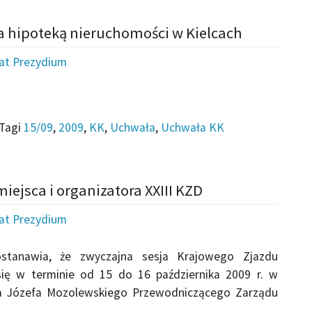
a hipoteką nieruchomości w Kielcach
iat Prezydium
Tagi
15/09
,
2009
,
KK
,
Uchwała
,
Uchwała KK
iejsca i organizatora XXIII KZD
iat Prezydium
stanawia, że zwyczajna sesja Krajowego Zjazdu
ię w terminie od 15 do 16 października 2009 r. w
ora Józefa Mozolewskiego Przewodniczącego Zarządu