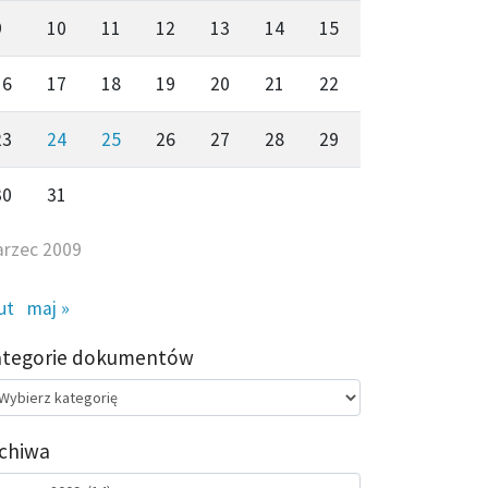
9
10
11
12
13
14
15
16
17
18
19
20
21
22
23
24
25
26
27
28
29
30
31
rzec 2009
lut
maj »
ategorie dokumentów
egorie
kumentów
chiwa
chiwa