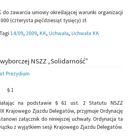
do zawarcia umowy określającej warunki organizacji
00 (czterysta pięćdziesiąt tysięcy) zł.
Tagi
14/09
,
2009
,
KK
,
Uchwała
,
Uchwała KK
 wyborczej NSZZ „Solidarność”
iat Prezydium
§ 1
ziałając na podstawie § 61 ust. 2 Statutu NSZZ
 XIX Krajowego Zjazdu Delegatów, przyjmuje Ordynację
tanowi załącznik do niniejszej uchwały. Ordynacja ta
iązku z wyjątkiem sesji Krajowego Zjazdu Delegatów.