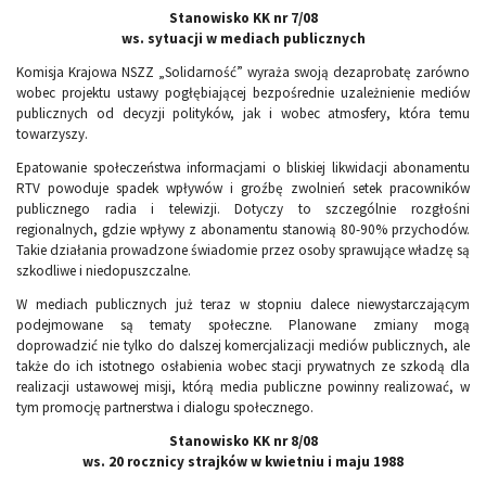
Stanowisko KK nr 7/08
ws. sytuacji w mediach publicznych
Komisja Krajowa NSZZ „Solidarność” wyraża swoją dezaprobatę zarówno
wobec projektu ustawy pogłębiającej bezpośrednie uzależnienie mediów
publicznych od decyzji polityków, jak i wobec atmosfery, która temu
towarzyszy.
Epatowanie społeczeństwa informacjami o bliskiej likwidacji abonamentu
RTV powoduje spadek wpływów i groźbę zwolnień setek pracowników
publicznego radia i telewizji. Dotyczy to szczególnie rozgłośni
regionalnych, gdzie wpływy z abonamentu stanowią 80-90% przychodów.
Takie działania prowadzone świadomie przez osoby sprawujące władzę są
szkodliwe i niedopuszczalne.
W mediach publicznych już teraz w stopniu dalece niewystarczającym
podejmowane są tematy społeczne. Planowane zmiany mogą
doprowadzić nie tylko do dalszej komercjalizacji mediów publicznych, ale
także do ich istotnego osłabienia wobec stacji prywatnych ze szkodą dla
realizacji ustawowej misji, którą media publiczne powinny realizować, w
tym promocję partnerstwa i dialogu społecznego.
Stanowisko KK nr 8/08
ws. 20 rocznicy strajków w kwietniu i maju 1988