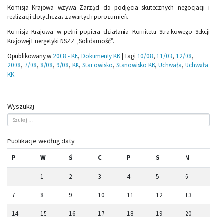
Komisja Krajowa wzywa Zarząd do podjęcia skutecznych negocjacji i
realizacji dotychczas zawartych porozumień.
Komisja Krajowa w pełni popiera działania Komitetu Strajkowego Sekcji
Krajowej Energetyki NSZZ „Solidarność”.
Opublikowany w
2008 - KK
,
Dokumenty KK
|
Tagi
10/08
,
11/08
,
12/08
,
2008
,
7/08
,
8/08
,
9/08
,
KK
,
Stanowisko
,
Stanowisko KK
,
Uchwała
,
Uchwała
KK
Wyszukaj
Publikacje według daty
P
W
Ś
C
P
S
N
1
2
3
4
5
6
7
8
9
10
11
12
13
14
15
16
17
18
19
20