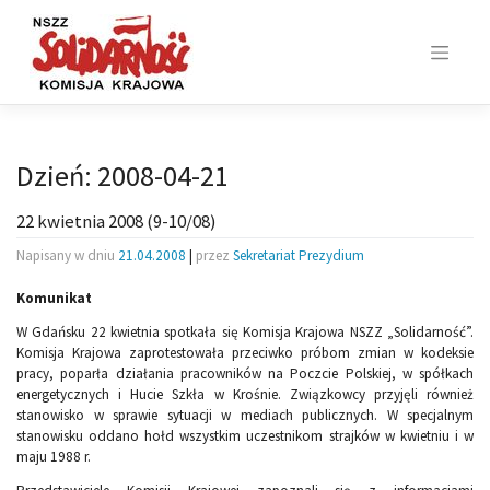
Skip
to
content
Dzień:
2008-04-21
22 kwietnia 2008 (9-10/08)
Napisany w dniu
21.04.2008
|
przez
Sekretariat Prezydium
Komunikat
W Gdańsku 22 kwietnia spotkała się Komisja Krajowa NSZZ „Solidarność”.
Komisja Krajowa zaprotestowała przeciwko próbom zmian w kodeksie
pracy, poparła działania pracowników na Poczcie Polskiej, w spółkach
energetycznych i Hucie Szkła w Krośnie. Związkowcy przyjęli również
stanowisko w sprawie sytuacji w mediach publicznych. W specjalnym
stanowisku oddano hołd wszystkim uczestnikom strajków w kwietniu i w
maju 1988 r.