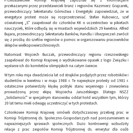
Przedstawiciele Komisji Krajowej zapoznali się z informacjami
przekazanymi przez przedstawicieli branż i regionów. Kazimierz Grajcarek,
przewodniczący Sekretariatu Górnictwa i Energetyki zapowiedział, że w
energetyce protest może się rozprzestrzeniać. Stefan Kubowicz, szef
oświatowej „S” zaapelował do członków KK o uczestnictwo w pikietach
nauczycieli, które odbędą się w miastach wojewódzkich 29 kwietnia. Alfred
Bujara, przewodniczący Sekretariatu Banków, Handlu i Ubezpieczeń zwrócił
się z prośbą do szefów regionów o pomoc w organizowaniu pracowników
sklepów wielkopowierzchniowych.
Natomiast Wojciech Buczak, przewodniczący regionu rzeszowskiego
zaapelował do Komisji Krajowej o wydrukowanie opasek z logo Związku i
wysłanie ich do komitetów olimpijskich na całym świecie.
W tym roku mija dwadzieścia lat od strajków podjętych przez robotników i
studentów w kwietniu i w maju 1988 r. Te największe protesty od 1981 r.
ostatecznie potwierdziły klęskę polityki stanu wojennego i zniewolenia
prowadzoną przez ekipę Wojciecha Jaruzelskiego. Dlatego NSZZ
„Solidarność” w specjalnym stanowisku oddał hołd wszystkim tym, którzy
20 lat temu mieli odwagę uczestniczyć w tych protestach.
Członkowie Komisji Krajowej omówili dotychczasowy przebieg prac w
Komisji Trójstronnej ds. Społeczno-Gospodarczych nad porozumieniem w
najważniejszych sprawach społecznych. Dużo kontrowersji wzbudziły
relacje z prac zespołów Komisji Trójstronnej ds. emerytur dla osób