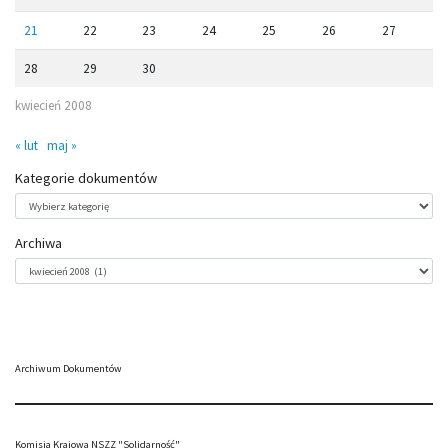
21
22
23
24
25
26
27
28
29
30
kwiecień 2008
« lut
maj »
Kategorie dokumentów
Kategorie
dokumentów
Archiwa
Archiwa
Archiwum Dokumentów
Komisja Krajowa NSZZ "Solidarność"