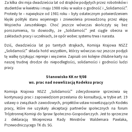
Za kilka dni mija dwadzieścia lat od strajków podjętych przez robotników i
studentów w kwietniu i maju 1988 roku w walce o godność i „Solidarność”.
Protesty te – największe od 1981 roku – były ostatecznym potwierdzeniem
klęski polityki stanu wojennego i zniewolenia prowadzoną przez ekipę
Wojciecha Jaruzelskiego. Choć jeszcze wówczas skończyły się bez
porozumienia, to dowiodły, że „Solidarność” jest ciągle obecna w
zakładach pracy i uczelniach, że opór wobec systemu trwa i narasta.
Dziś, dwadzieścia lat po tamtych strajkach, Komisja Krajowa NSZZ
„Solidarność” składa hołd wszystkim, którzy wówczas raz jeszcze podjęli
tę walkę ryzykując represje i więzienie. Zapisali oni kolejne chlubne karty na
naszej trudnej drodze do niepodległości, solidarności i godności ludzi
pracy.
Stanowisko KK nr 9/08
ws. prac nad nowelizacją Kodeksu pracy
Komisja Krajowa NSZZ „Solidarność” zdecydowanie sprzeciwia się
kontynuacji prac i zapowiedziom przesłania do konsultacji, w trybie art. 19
ustawy o związkach zawodowych, projektów ustaw nowelizujących Kodeks
pracy, które nie uzyskały akceptacji partnerów społecznych na forum
Trójstronnej Komisji do Spraw Społeczno-Gospodarczych. Jest to sprzeczne
z deklaracją Wiceprezesa Rady Ministrów Waldemara Pawlaka,
Przewodniczącego TK ds. SG.