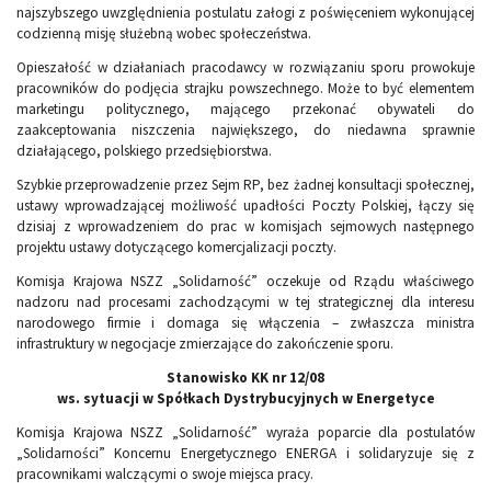
najszybszego uwzględnienia postulatu załogi z poświęceniem wykonującej
codzienną misję służebną wobec społeczeństwa.
Opieszałość w działaniach pracodawcy w rozwiązaniu sporu prowokuje
pracowników do podjęcia strajku powszechnego. Może to być elementem
marketingu politycznego, mającego przekonać obywateli do
zaakceptowania niszczenia największego, do niedawna sprawnie
działającego, polskiego przedsiębiorstwa.
Szybkie przeprowadzenie przez Sejm RP, bez żadnej konsultacji społecznej,
ustawy wprowadzającej możliwość upadłości Poczty Polskiej, łączy się
dzisiaj z wprowadzeniem do prac w komisjach sejmowych następnego
projektu ustawy dotyczącego komercjalizacji poczty.
Komisja Krajowa NSZZ „Solidarność” oczekuje od Rządu właściwego
nadzoru nad procesami zachodzącymi w tej strategicznej dla interesu
narodowego firmie i domaga się włączenia – zwłaszcza ministra
infrastruktury w negocjacje zmierzające do zakończenie sporu.
Stanowisko KK nr 12/08
ws. sytuacji w Spółkach Dystrybucyjnych w Energetyce
Komisja Krajowa NSZZ „Solidarność” wyraża poparcie dla postulatów
„Solidarności” Koncernu Energetycznego ENERGA i solidaryzuje się z
pracownikami walczącymi o swoje miejsca pracy.