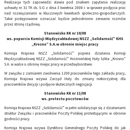
Realizacja tych zapowiedzi stawia pod znakiem zapytania realizację
uchwały nr 31 TK ds. S-G z dnia 3 kwietnia 2008 r. w sprawie podjęcia prac
nad rozwiązaniami w kluczowych kwestiach społeczno-gospodarczych.
Takie postępowanie oznaczać będzie jednostronne zerwanie rozmów
przez stronę rządową.
Stanowisko KK nr 10/08
ws. poparcia Komisji Międzyzakładowej NSZZ „Solidarność” KHS
„Krosno” S.A.w obronie miejsc pracy
Komisja Krajowa NSZZ „Solidarność” popiera działania Komisji
Międzyzakładowej NSZZ „Solidarność” Krośnieńskiej Huty Szkła „Krosno”
S.A. w walce o obronę miejsc pracy w przedsiębiorstwie.
W związku z zamiarem zwolnienia 1200 pracowników tego zakładu pracy,
Komisja Krajowa wzywa Zarząd Huty do zmiany niekorzystnej dla
pracowników decyzji i podjęcie skutecznych negocjacji.
Stanowisko KK nr 11/08
ws. protestu pocztowców
Komisja Krajowa NSZZ „Solidarność” w pełni solidaryzuje się z działaniami
struktur Związku i pracowników Poczty Polskiej protestującymi w obronie
godności pracy.
Komisja Krajowa wzywa Dyrektora Generalnego Poczty Polskiej do jak