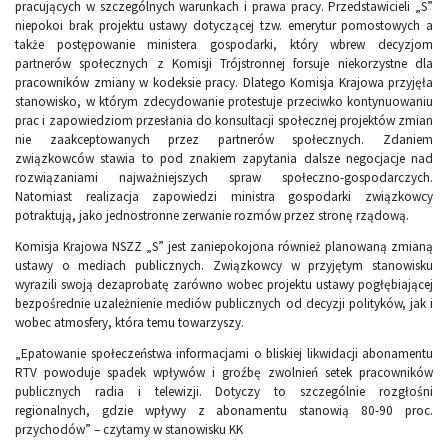
pracujących w szczególnych warunkach i prawa pracy. Przedstawicieli „S”
niepokoi brak projektu ustawy dotyczącej tzw. emerytur pomostowych a
także postępowanie ministera gospodarki, który wbrew decyzjom
partnerów społecznych z Komisji Trójstronnej forsuje niekorzystne dla
pracowników zmiany w kodeksie pracy. Dlatego Komisja Krajowa przyjęła
stanowisko, w którym zdecydowanie protestuje przeciwko kontynuowaniu
prac i zapowiedziom przesłania do konsultacji społecznej projektów zmian
nie zaakceptowanych przez partnerów społecznych. Zdaniem
związkowców stawia to pod znakiem zapytania dalsze negocjacje nad
rozwiązaniami najważniejszych spraw społeczno-gospodarczych.
Natomiast realizacja zapowiedzi ministra gospodarki związkowcy
potraktują, jako jednostronne zerwanie rozmów przez stronę rządową.
Komisja Krajowa NSZZ „S” jest zaniepokojona również planowaną zmianą
ustawy o mediach publicznych. Związkowcy w przyjętym stanowisku
wyrazili swoją dezaprobatę zarówno wobec projektu ustawy pogłębiającej
bezpośrednie uzależnienie mediów publicznych od decyzji polityków, jak i
wobec atmosfery, która temu towarzyszy.
„Epatowanie społeczeństwa informacjami o bliskiej likwidacji abonamentu
RTV powoduje spadek wpływów i groźbę zwolnień setek pracowników
publicznych radia i telewizji. Dotyczy to szczególnie rozgłośni
regionalnych, gdzie wpływy z abonamentu stanowią 80-90 proc.
przychodów” – czytamy w stanowisku KK