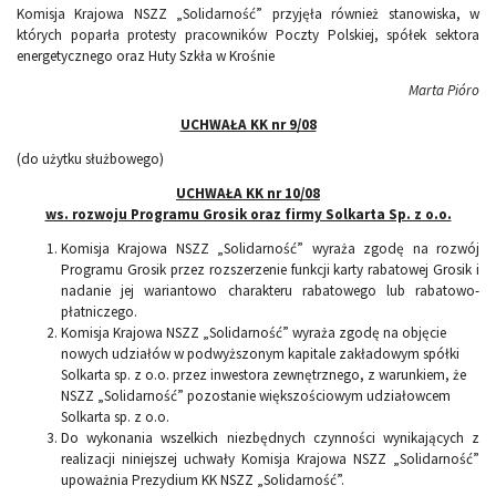
Komisja Krajowa NSZZ „Solidarność” przyjęła również stanowiska, w
których poparła protesty pracowników Poczty Polskiej, spółek sektora
energetycznego oraz Huty Szkła w Krośnie
Marta Pióro
UCHWAŁA KK nr 9/08
(do użytku służbowego)
UCHWAŁA KK nr 10/08
ws. rozwoju Programu Grosik oraz firmy Solkarta Sp. z o.o.
Komisja Krajowa NSZZ „Solidarność” wyraża zgodę na rozwój
Programu Grosik przez rozszerzenie funkcji karty rabatowej Grosik i
nadanie jej wariantowo charakteru rabatowego lub rabatowo-
płatniczego.
Komisja Krajowa NSZZ „Solidarność” wyraża zgodę na objęcie
nowych udziałów w podwyższonym kapitale zakładowym spółki
Solkarta sp. z o.o. przez inwestora zewnętrznego, z warunkiem, że
NSZZ „Solidarność” pozostanie większościowym udziałowcem
Solkarta sp. z o.o.
Do wykonania wszelkich niezbędnych czynności wynikających z
realizacji niniejszej uchwały Komisja Krajowa NSZZ „Solidarność”
upoważnia Prezydium KK NSZZ „Solidarność”.